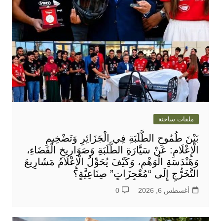
ملفات ساخنة
بَيْنَ طُمُوحِ الطَّلَبَةِ فِي الْجَزَائِرِ وَتَضْخِيمِ
الْإِعْلَامِ: عَنْ سَيَّارَةِ الطَّلَبَةِ وَصَوَارِيخِ الْفَضَاءِ،
وَهَنْدَسَةِ الْوَهْمِ، وَكَيْفَ يُحَوِّلُ الْإِعْلَامُ مَشَارِيعَ
التَّخَرُّجِ إِلَى “مُعْجِزَاتٍ” صِنَاعِيَّةٍ؟
أغسطس 6, 2026
0