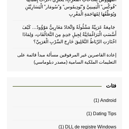
“فُوكْس” الْيَمِينِيَّ وَ”بُودِيمُوس” وَ”سُومَار” الْيَسَارِيَّيْنِ
وَيُوَظِّفُهَا لِمُهَاجَمَةِ الْمَغْرِبِ
جَامِعَةٌ عَرَبِيِّةٌ مَشْلُولَةٌ وَاتِّحَادٌ مَغَارِبِيٌّ مَوْؤُودٌ… كَيْفَ
أَسَّسَتِ الْبَرَاغْمَاتِيَّةُ لِجِيلٍ جَدِيدٍ مِنَ التَّحَالُفَاتِ، وَلِمَاذَا
اخْتَارَتِ الرِّبَاطُ التَّحْلِيقَ خَارِجَ السِّرْبِ الْعَرَبِيِّ؟
إعادة القاصرين غير المرفوقين مسألة مبدأ قائمة على
التعليمات الملكية السامية (مصدر دبلوماسي)
فئات
(1)
Android
(1)
Dating Tips
(1)
DLL de registre Windows