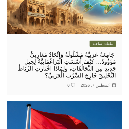
ملفات ساخنة
جَامِعَةٌ عَرَبِيِّةٌ مَشْلُولَةٌ وَاتِّحَادٌ مَغَارِبِيٌّ
مَوْؤُودٌ… كَيْفَ أَسَّسَتِ الْبَرَاغْمَاتِيَّةُ لِجِيلٍ
جَدِيدٍ مِنَ التَّحَالُفَاتِ، وَلِمَاذَا اخْتَارَتِ الرِّبَاطُ
التَّحْلِيقَ خَارِجَ السِّرْبِ الْعَرَبِيِّ؟
أغسطس 7, 2026
0