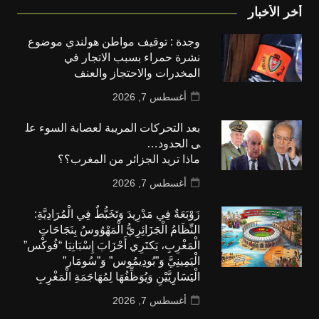
أخر الأخبار
وجدة : توقيف مواطن هولندي موضوع
نشرة حمراء بسبب الاتجار في
المخدرات والاحتجاز والعنف
أغسطس 7, 2026
بعد التحركات المريبة لعصابة السوء عل
ى الحدود…
ماذا تريد الجزائر من المغرب؟؟
أغسطس 7, 2026
زَوْبَعَةٌ فِي مَدْرِيدَ وَتَخَبُّطٌ فِي الْمُرَادِيَّةِ:
النِّظَامُ الْجَزَائِرِيُّ الْمَهْوُوسُ بِنَجَاحَاتِ
الْمَغْرِبِ، يَكتَرِي أَحْزَابَ إِسْبَانِيَا “فُوكْس”
الْيَمِينِيَّ وَ”بُودِيمُوس” وَ”سُومَار”
الْيَسَارِيَّيْنِ وَيُوَظِّفُهَا لِمُهَاجَمَةِ الْمَغْرِبِ
أغسطس 7, 2026