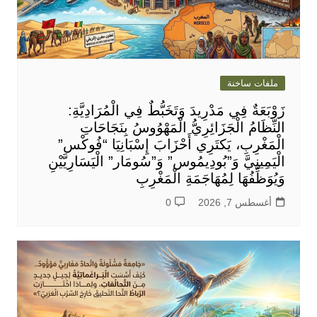
ملفات ساخنة
زَوْبَعَةٌ فِي مَدْرِيدَ وَتَخَبُّطٌ فِي الْمُرَادِيَّةِ:
النِّظَامُ الْجَزَائِرِيُّ الْمَهْوُوسُ بِنَجَاحَاتِ
الْمَغْرِبِ، يَكتَرِي أَحْزَابَ إِسْبَانِيَا “فُوكْس”
الْيَمِينِيَّ وَ”بُودِيمُوس” وَ”سُومَار” الْيَسَارِيَّيْنِ
وَيُوَظِّفُهَا لِمُهَاجَمَةِ الْمَغْرِبِ
أغسطس 7, 2026
0