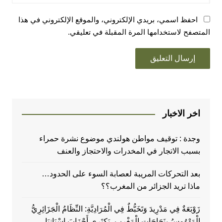
احفظ اسمي، بريدي الإلكتروني، والموقع الإلكتروني في هذا
المتصفح لاستخدامها المرة المقبلة في تعليقي.
اخر الاخبار
وجدة : توقيف مواطن هولندي موضوع نشرة حمراء
بسبب الاتجار في المخدرات والاحتجاز والعنف
بعد التحركات المريبة لعصابة السوء على الحدود…
ماذا تريد الجزائر من المغرب؟؟
زَوْبَعَةٌ فِي مَدْرِيدَ وَتَخَبُّطٌ فِي الْمُرَادِيَّةِ: النِّظَامُ الْجَزَائِرِيُّ
الْمَهْوُوسُ بِنَجَاحَاتِ الْمَغْرِبِ، يَكتَرِي أَحْزَابَ إِسْبَانِيَا