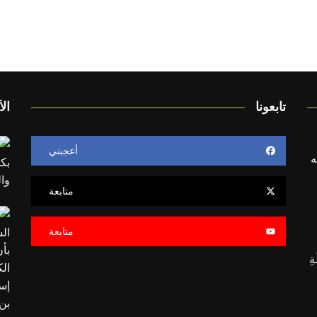
تابعونا
الأ
أعجبني
ه
متابعة
متابعة
َلَةِ