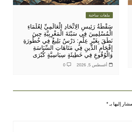
ملفات ساخنة
سَقْطَةُ رَئِيسِ الِاتِّحَادِ الْعَالَمِيِّ لِعُلَمَاءِ
الْمُسْلِمِينَ فِي سَبْتَةَ الْمَغْرِبِيَّةِ حِينَ
نَطَقَ بِغَيْرِ عِلْمٍ: دَرْسٌ بَلِيغٌ فِي خُطُورَةِ
إِقْحَامِ الدِّينِ فِي مَتَاهَاتِ السِّيَاسَةِ
وَالْوُقُوعِ فِي خَطِيئَةٍ سِيَاسِيَّةٍ كُبْرَى
أغسطس 5, 2026
0
شار إليها بـ
*