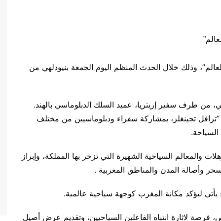
عالم”، وذلك خلال الحدث المنظم اليوم الجمعة بنيودلهي من
ي، من طرف سفير إريتريا، عميد السلك الدبلوماسي بالهند.
لدبلوماسية 2023″، الذي نظمته “ترافل تجينغلز، بمشاركة سفراء ودبلوماسيين من مختلف
لسياحة.
لات والمعالم السياحية الشهيرة التي تزخر بها المملكة، وإبراز
 وسحر وأصالة المدن والمناطق المغربية .
ج يأتي ليؤكد مكانة المغرب كوجهة سياحية عالمية.
فرصة لاثارة انتباه الفاعلين السياحيين، وتقديم عرض أصيل