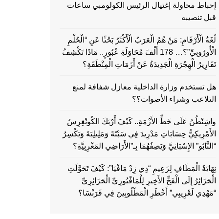
إحباط محاولة إغتيال الرئيس الكولومبي ساعات
قبل تنصيبه
لُغَةُ الْأَرْقَامِ: مَنْ هُمُ الْعَرَبُ الْأَكْثَرُ بَحْثًا عَنِ “الْحُلْمِ
الْأُورُوبِيِّ”؟… 178 أَلْفَ مُحَاوَلَةِ عُبُورٍ.. مَاذَا تَكْشِفُ
تَقَارِيرُ الْهِجْرَةِ الْجَدِيدَةُ عَنْ أَزَمَاتِ الْمِنْطَقَةِ؟
هل تستخدم وزارة الداخلية معازل شفافة لمنع
التلاعب وشراء الأصوات؟؟
واشِنْطُنُ عَلَى خَطِّ الأَزْمَةِ.. كَيْفَ أَرْبَكَ الكُونْغِرِسُ
الأَمْرِيكِيُّ حِسَابَاتِ مَدْرِيدَ فِي سَبْتَةَ وَمَلِيلِيَةَ وَيَكْسِرُ
“التَّابُو” الإِسْبَانِيَّ وَيَصِفُهُمَا بِـ”الأَرَاضِي المَغْرِبِيَّةِ؟
نِهَايَةُ الْمَطَافِ لِزَعِيمِ “دِي زِدْ مَافْيَا”: كَيْفَ تَحَوَّلَتِ
الْجَزَائِرُ إِلَى الْفَخِّ الأَخِيرِ لِلْمَافْيُوزِيِّ الْجَزَائِرِيِّ
“مَهْدِي لَعْرِيبِي” أَخْطَرِ الْمَطْلُوبِينَ فِي فَرَنْسَا؟