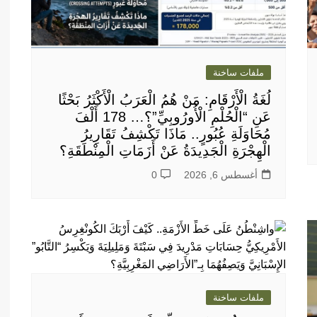
ملفات ساخنة
لُغَةُ الْأَرْقَامِ: مَنْ هُمُ الْعَرَبُ الْأَكْثَرُ بَحْثًا
عَنِ “الْحُلْمِ الْأُورُوبِيِّ”؟… 178 أَلْفَ
مُحَاوَلَةِ عُبُورٍ.. مَاذَا تَكْشِفُ تَقَارِيرُ
الْهِجْرَةِ الْجَدِيدَةُ عَنْ أَزَمَاتِ الْمِنْطَقَةِ؟
أغسطس 6, 2026
0
ملفات ساخنة