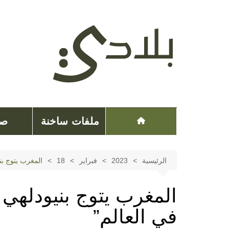
لتجاوز
لى
لمحتوى
ملفات ساخنة
صح
الرئيسية
2023
فبراير
18
المغرب يتوج بن
المغرب يتوج بنيودلهي
في العالم”