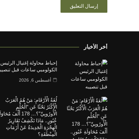
أخر الأخبار
إحباط محاولة إغتيال الرئيس
الكولومبي ساعات قبل تنصيب
أغسطس 6, 2026
لُغَةُ الْأَرْقَامِ: مَنْ هُمُ الْعَرَبُ
الْأَكْثَرُ بَحْثًا عَنِ “الْحُلْمِ
الْأُورُوبِيِّ”؟… 178 أَلْفَ مُحَاو
عُبُورٍ.. مَاذَا تَكْشِفُ تَقَارِيرُ
الْهِجْرَةِ الْجَدِيدَةُ عَنْ أَزَمَاتِ
الْمِنْطَقَةِ؟