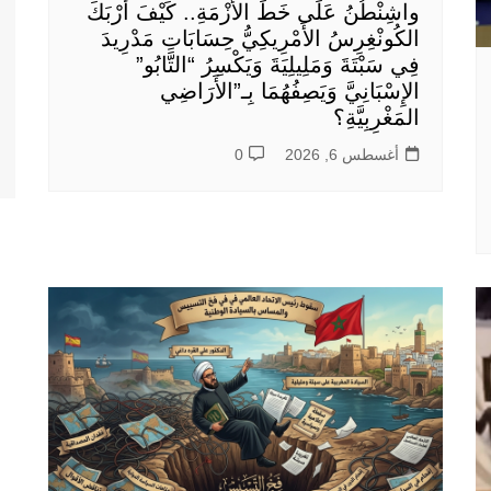
واشِنْطُنُ عَلَى خَطِّ الأَزْمَةِ.. كَيْفَ أَرْبَكَ
الكُونْغِرِسُ الأَمْرِيكِيُّ حِسَابَاتِ مَدْرِيدَ
فِي سَبْتَةَ وَمَلِيلِيَةَ وَيَكْسِرُ “التَّابُو”
الإِسْبَانِيَّ وَيَصِفُهُمَا بِـ”الأَرَاضِي
المَغْرِبِيَّةِ؟
أغسطس 6, 2026
0