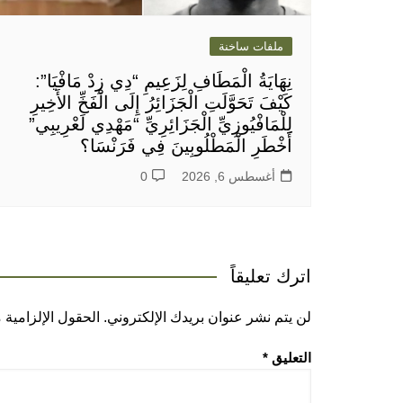
ملفات ساخنة
نِهَايَةُ الْمَطَافِ لِزَعِيمِ “دِي زِدْ مَافْيَا”:
كَيْفَ تَحَوَّلَتِ الْجَزَائِرُ إِلَى الْفَخِّ الأَخِيرِ
لِلْمَافْيُوزِيِّ الْجَزَائِرِيِّ “مَهْدِي لَعْرِيبِي”
أَخْطَرِ الْمَطْلُوبِينَ فِي فَرَنْسَا؟
أغسطس 6, 2026
0
اترك تعليقاً
لن يتم نشر عنوان بريدك الإلكتروني.
الحقول الإلزامية م
التعليق
*