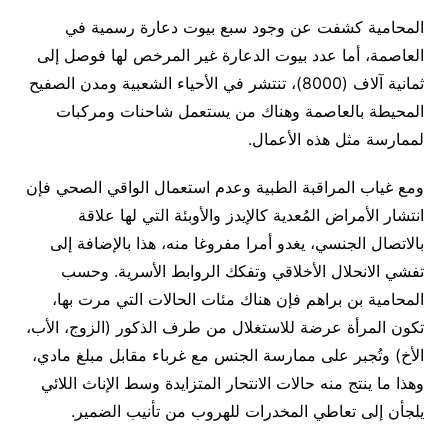
المحامية كشفت عن وجود سبع بيوت دعارة رسمية في
العاصمة، أما عدد بيوت الدعارة غير المرخص لها فوصل إلى
ثمانية آلاف (8000)، تنتشر في الأحياء الشعبية ومدن الصفيح
المحيطة بالعاصمة وهناك من يستعمل شاحنات ومركبات
لممارسة مثل هذه الأعمال
.
ومع غياب المراقبة الطبية وعدم استعمال الواقي الصحي فإن
انتشار الأمراض المُعدية كالإيدز والأوبئة التي لها علاقة
بالاتصال الجنسي، يغدو أمرا مفروغا منه، هذا بالإضافة إلى
تفشي الانحلال الأخلاقي وتفكك الروابط الأسرية. وحسب
المحامية بن براهم فإن هناك مئات الحالات التي مرت بها،
تكون المرأة عرضة للاستغلال من طرف الذكور (الزوج، الأب،
الأخ) وتُجبر على ممارسة الجنس مع غرباء مقابل مبلغ مادي،
وهذا ما ينتج منه حالات الانتحار المتزايدة وسط الإناث اللائي
يلجأن إلى تعاطي المخدرات للهروب من تأنيب الضمير
.