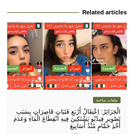
Related articles
ملفات ساخنة
الْجَزَائِرُ: اِعْتِقَالُ أَرْبَعِ فَتَيَاتٍ قَاصِرَاتٍ بِسَبَبِ
تَصْوِيرِ فِيدْيُو يَشْتَكِينَ فِيهِ انْقِطَاعَ الْمَاءِ وَعَدَمَ
أَخْذِ حَمَّامٍ مُنْذُ أَسَابِيعَ