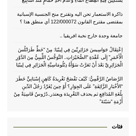
يَشْتَكِينَ فِيهِ انْقِطَاعَ الْمَاءِ وَعَدَمَ أَخْذِ حَمَّامٍ مُنْذُ أَسَابِيعَ
ذاكرة الاستعمار تحن اليه وتقترح منح الجنسية الإسبانية
بمقتضى مقترح القانون 122/000072 أي منطق هذا ؟
جامعة وجدة خارج نخبة افريقيا ..
اِعْتِقَالُ جَوَاسِيسَ جَزَائِرِيِّينَ فِي لِيبْيَا: مِنْ “خَطِّ طَرَابُلُسَ
الْأَحْمَرِ” إِلَى عُقْدَةِ “الصُّخَيْرَاتِ.. التَّوَجُّسُ اللِّيبِيُّ مِنَ الدَّوْرِ
الْجَزَائِرِيِّ بَعْدَ أَنْ تَعَرَّتْ سَوْأَةُ دِبْلُومَاسِيَّةِ الْجَزَائِرِ فِي لِيبْيَا
الرَّصَاصُ الرَّقْمِيُّ: كَيْفَ تَفْضَحُ تَغْرِيدَةُ كَاهِنٍ إِسْبَانِيٍّ خَطَرَ
“الأَخْبَارِ الزَّائِفَةِ” عَلَى الجِوَارِ؟ أَوْ حِينَ يُغَرِّدُ رَجُلُ الدِّينِ
بِلُغَةِ المُدَافِعِ ثم يحذف التَغْرِيدَة ويعتذر..دُرُوسٌ قَاسِيَةٌ مِنْ
أَزْمَةِ “سَبْتَةَ”
فئات