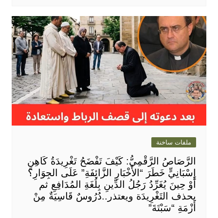
ملفات ساخنة
الرَّصَاصُ الرَّقْمِيُّ: كَيْفَ تَفْضَحُ تَغْرِيدَةُ كَاهِنٍ
إِسْبَانِيٍّ خَطَرَ “الأَخْبَارِ الزَّائِفَةِ” عَلَى الجِوَارِ؟
أَوْ حِينَ يُغَرِّدُ رَجُلُ الدِّينِ بِلُغَةِ المُدَافِعِ ثم
يحذف التَغْرِيدَة ويعتذر..دُرُوسٌ قَاسِيَةٌ مِنْ
أَزْمَةِ “سَبْتَةَ”