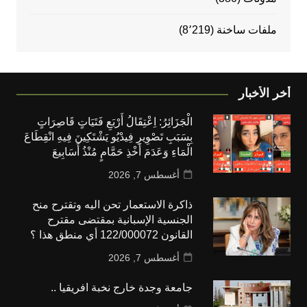
ملفات ساخنة
(8٬219)
أخر الأخبار
الْجَزَائِرُ: اِعْتِقَالُ أَرْبَعِ فَتَيَاتٍ قَاصِرَاتٍ
بِسَبَبِ تَصْوِيرِ فِيدْيُو يَشْتَكِينَ فِيهِ انْقِطَاعَ
الْمَاءِ وَعَدَمَ أَخْذِ حَمَّامٍ مُنْذُ أَسَابِيعَ
أغسطس 7, 2026
ذاكرة الاستعمار تحن اليه وتقترح منح
الجنسية الإسبانية بمقتضى مقترح
القانون 122/000072 أي منطق هذا ؟
أغسطس 7, 2026
جامعة وجدة خارج نخبة افريقيا ..