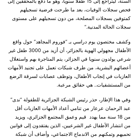
السنة، ليتراجع إلى 15 طفلا سنويا، وهو ما دفع بالمحققين إلى
فحص سجلات الوفيات، بعد ما طرحت فرضية تسجيلهم
كمتوفين بسجلات المصلحة، من دون تسجيلهم على مستوى
سجلات الحالة المدنية
“.
وكشف مختصون يوم دراسي بـ “فوروم المجاهد” حول واقع
الأطفال مجهولي الهوية بالجزائر، أن أزيد من 3000 طفل غير
شرعي يولدون سنويا في الجزائر، يتم المتاجرة بهم واستغلال
أعضائهم البشرية، من طرف شبكات تعمل على تجنيد الأمهات
العازبات في إنجاب الأطفال، وتوظف عصابات لسرقة الرضع
من المستشفيات.. هي حقائق مرعبة.
وفي هذا الإطار، حذر رئيس الشبكة الجزائرية للطفولة “ندى”
عبد الرحمان عرعار من تنامي أعداد الأمهات العازبات أقل
من 18 سنة مما يهدد قيم وعمق المجتمع الجزائري، ويزيد
من انتشار الأطفال غير الشرعيين، الذين يفتقدون إلى قوانين
تحميهم وتمكنهم من الاندماج الاجتماعي، وأضاف أن شبكة