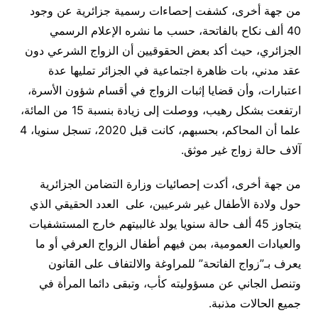
من جهة أخرى، كشفت إحصاءات رسمية جزائرية عن وجود
40 ألف نكاح بالفاتحة، حسب ما نشره الإعلام الرسمي
الجزائري، حيث أكد بعض الحقوقيين أن الزواج الشرعي دون
عقد مدني، بات ظاهرة اجتماعية في الجزائر تمليها عدة
اعتبارات، وأن قضايا إثبات الزواج في أقسام شؤون الأسرة،
ارتفعت بشكل رهيب، ووصلت إلى زيادة بنسبة 15 من المائة،
علما أن المحاكم، بحسبهم، كانت قبل 2020، تسجل سنويا، 4
آلاف حالة زواج غير موثق.
من جهة أخرى، أكدت إحصائيات وزارة التضامن الجزائرية
حول ولادة الأطفال غير شرعيين، على العدد الحقيقي الذي
يتجاوز 45 ألف حالة سنويا يولد غالبيتهم خارج المستشفيات
والعيادات العمومية، بمن فيهم أطفال الزواج العرفي أو ما
يعرف بـ”زواج الفاتحة” للمراوغة والالتفاف على القانون
وتنصل الجاني عن مسؤوليته كأب، وتبقى دائما المرأة في
جميع الحالات مذنبة
.