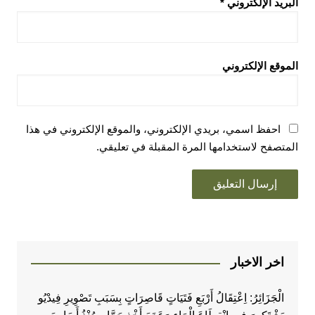
البريد الإلكتروني
*
الموقع الإلكتروني
احفظ اسمي، بريدي الإلكتروني، والموقع الإلكتروني في هذا
المتصفح لاستخدامها المرة المقبلة في تعليقي.
اخر الاخبار
الْجَزَائِرُ: اِعْتِقَالُ أَرْبَعِ فَتَيَاتٍ قَاصِرَاتٍ بِسَبَبِ تَصْوِيرِ فِيدْيُو