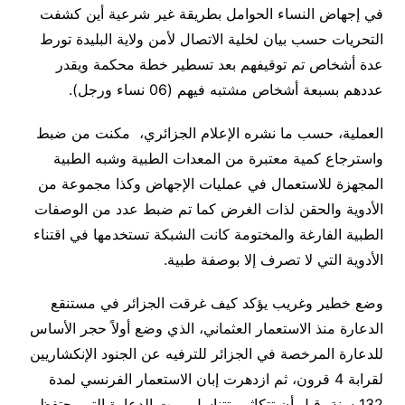
في إجهاض النساء الحوامل بطريقة غير شرعية أين كشفت
التحريات حسب بيان لخلية الاتصال لأمن ولاية البليدة تورط
عدة أشخاص تم توقيفهم بعد تسطير خطة محكمة ويقدر
عددهم بسبعة أشخاص مشتبه فيهم (06 نساء ورجل)
.
العملية، حسب ما نشره الإعلام الجزائري، مكنت من ضبط
واسترجاع كمية معتبرة من المعدات الطبية وشبه الطبية
المجهزة للاستعمال في عمليات الإجهاض وكذا مجموعة من
الأدوية والحقن لذات الغرض كما تم ضبط عدد من الوصفات
الطبية الفارغة والمختومة كانت الشبكة تستخدمها في اقتناء
الأدوية التي لا تصرف إلا بوصفة طبية
.
وضع خطير وغريب يؤكد كيف غرقت الجزائر في مستنقع
الدعارة منذ الاستعمار العثماني، الذي وضع أولاً حجر الأساس
للدعارة المرخصة في الجزائر للترفيه عن الجنود الإنكشاريين
لقرابة 4 قرون، ثم ازدهرت إبان الاستعمار الفرنسي لمدة
132 سنة، قبل أن تتكاثر وتتناسل بيوت الدعارة التي يحتفظ