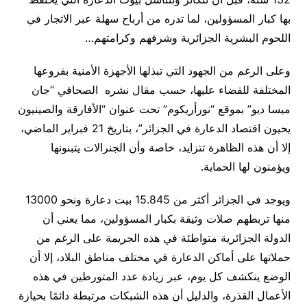
بها كبار المسؤولين، لما تدره من أرباح سهلة عبر الاتجار في
اللحوم البشرية الجزائرية وشرفهم وكرامتهم
…
وعلى الرغم من الجهود التي تبذلها الأجهزة الأمنية بفروعها
المختلفة للقضاء عليها، حسب مقال نشره الصحافي “جان
ميسا ديو” بموقع “نورأريكوم” تحت عنوان “الأفارقة والصينيون
يحيون اقتصاد الدعارة في الجزائر”، بتاريخ 21 فبراير الماضي،
إلا أن هذه الظاهرة تتزايد، خاصة وأن الجنرالات يتبنونها
ويؤمنون لها الحماية
.
ويوجد في الجزائر أكثر من 15.845 بيت دعارة ونحو 13000
منها تربطهم صلات وثيقة بكبار المسؤولين، مما يعني أن
الدولة الجزائرية متواطئة في هذه الجريمة على الرغم من
حملاتها على أماكن الدعارة في مختلف مناطق البلاد، إلا أن
الوضع ينكشف كل يوم، عبر زيادة عدد المتورطين في هذه
الأعمال القذرة، والدليل أن هذه الشبكات مرتبطة دائمًا بحيازة