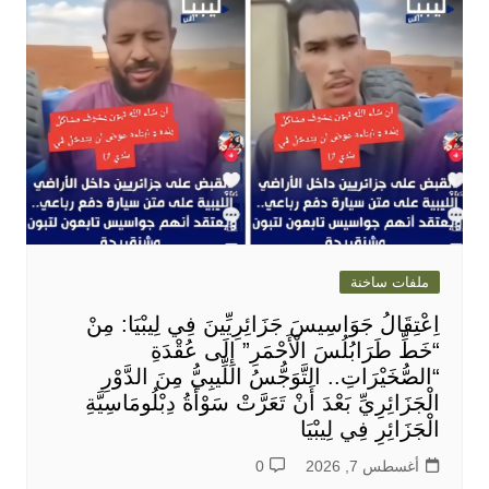
ملفات ساخنة
اِعْتِقَالُ جَوَاسِيسَ جَزَائِرِيِّينَ فِي لِيبْيَا: مِنْ
“خَطِّ طَرَابُلُسَ الْأَحْمَرِ” إِلَى عُقْدَةِ
“الصُّخَيْرَاتِ.. التَّوَجُّسُ اللِّيبِيُّ مِنَ الدَّوْرِ
الْجَزَائِرِيِّ بَعْدَ أَنْ تَعَرَّتْ سَوْأَةُ دِبْلُومَاسِيَّةِ
الْجَزَائِرِ فِي لِيبْيَا
أغسطس 7, 2026
0