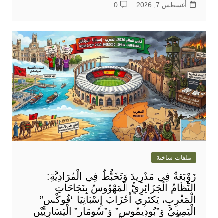
أغسطس 7, 2026
0
ملفات ساخنة
زَوْبَعَةٌ فِي مَدْرِيدَ وَتَخَبُّطٌ فِي الْمُرَادِيَّةِ:
النِّظَامُ الْجَزَائِرِيُّ الْمَهْوُوسُ بِنَجَاحَاتِ
الْمَغْرِبِ، يَكتَرِي أَحْزَابَ إِسْبَانِيَا “فُوكْس”
الْيَمِينِيَّ وَ”بُودِيمُوس” وَ”سُومَار” الْيَسَارِيَّيْنِ