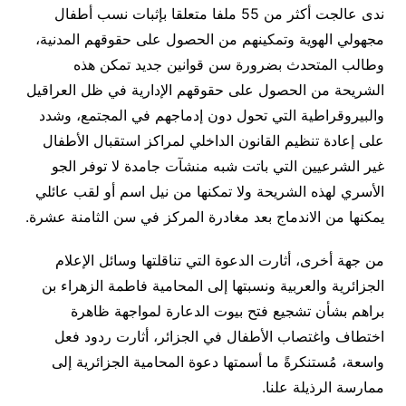
ندى عالجت أكثر من 55 ملفا متعلقا بإثبات نسب أطفال
مجهولي الهوية وتمكينهم من الحصول على حقوقهم المدنية،
وطالب المتحدث بضرورة سن قوانين جديد تمكن هذه
الشريحة من الحصول على حقوقهم الإدارية في ظل العراقيل
والبيروقراطية التي تحول دون إدماجهم في المجتمع، وشدد
على إعادة تنظيم القانون الداخلي لمراكز استقبال الأطفال
غير الشرعيين التي باتت شبه منشآت جامدة لا توفر الجو
الأسري لهذه الشريحة ولا تمكنها من نيل اسم أو لقب عائلي
يمكنها من الاندماج بعد مغادرة المركز في سن الثامنة عشرة
.
من جهة أخرى، أثارت الدعوة التي تناقلتها وسائل الإعلام
الجزائرية والعربية ونسبتها إلى المحامية فاطمة الزهراء بن
براهم بشأن تشجيع فتح بيوت الدعارة لمواجهة ظاهرة
اختطاف واغتصاب الأطفال في الجزائر، أثارت ردود فعل
واسعة، مُستنكرةً ما أسمتها دعوة المحامية الجزائرية إلى
ممارسة الرذيلة علنا
.