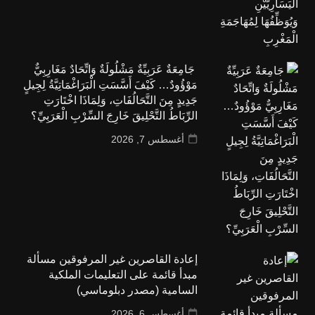
جَامِعَةٌ عَرَبِيِّةٌ مَشْلُولَةٌ وَاتِّحَادٌ مَغَارِبِيٌّ
مَوْؤُودٌ… كَيْفَ أَسَّسَتِ الْبَرَاغْمَاتِيَّةُ لِجِيلٍ
جَدِيدٍ مِنَ التَّحَالُفَاتِ، وَلِمَاذَا اخْتَارَتِ
الرِّبَاطُ التَّحْلِيقَ خَارِجَ السِّرْبِ الْعَرَبِيِّ؟
أغسطس 7, 2026
إعادة القاصرين غير المرفوقين مسألة
مبدأ قائمة على التعليمات الملكية
السامية (مصدر دبلوماسي)
أغسطس 6, 2026