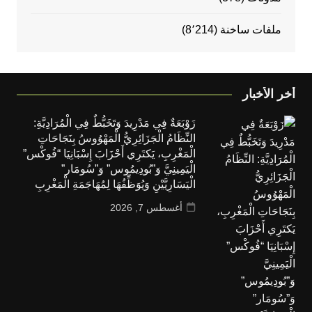
ملفات ساخنة
(8٬214)
أخر الأخبار
زَوْبَعَةٌ فِي مَدْرِيدَ وَتَخَبُّطٌ فِي الْمُرَادِيَّةِ:
النِّظَامُ الْجَزَائِرِيُّ الْمَهْوُوسُ بِنَجَاحَاتِ
الْمَغْرِبِ، يَكتَرِي أَحْزَابَ إِسْبَانِيَا “فُوكْس”
الْيَمِينِيَّ وَ”بُودِيمُوس” وَ”سُومَار”
الْيَسَارِيَّيْنِ وَيُوَظِّفُهَا لِمُهَاجَمَةِ الْمَغْرِبِ
أغسطس 7, 2026