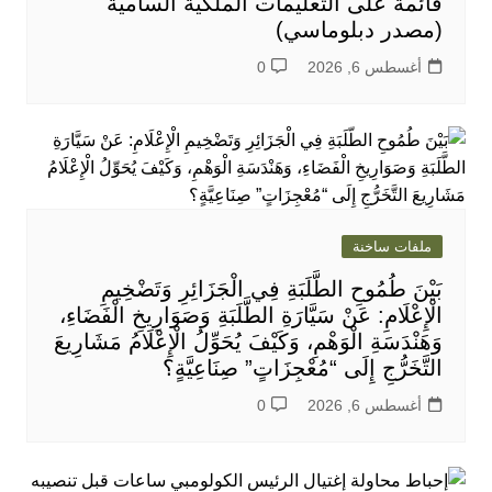
قائمة على التعليمات الملكية السامية
(مصدر دبلوماسي)
أغسطس 6, 2026
0
ملفات ساخنة
بَيْنَ طُمُوحِ الطَّلَبَةِ فِي الْجَزَائِرِ وَتَضْخِيمِ
الْإِعْلَامِ: عَنْ سَيَّارَةِ الطَّلَبَةِ وَصَوَارِيخِ الْفَضَاءِ،
وَهَنْدَسَةِ الْوَهْمِ، وَكَيْفَ يُحَوِّلُ الْإِعْلَامُ مَشَارِيعَ
التَّخَرُّجِ إِلَى “مُعْجِزَاتٍ” صِنَاعِيَّةٍ؟
أغسطس 6, 2026
0