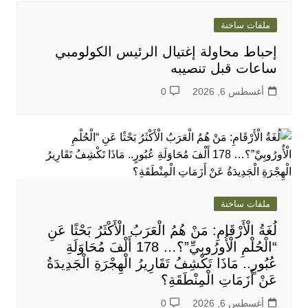
ملفات ساخنة
إحباط محاولة إغتيال الرئيس الكولومبي
ساعات قبل تنصيبه
أغسطس 6, 2026
0
ملفات ساخنة
لُغَةُ الْأَرْقَامِ: مَنْ هُمُ الْعَرَبُ الْأَكْثَرُ بَحْثًا عَنِ
“الْحُلْمِ الْأُورُوبِيِّ”؟… 178 أَلْفَ مُحَاوَلَةِ
عُبُورٍ.. مَاذَا تَكْشِفُ تَقَارِيرُ الْهِجْرَةِ الْجَدِيدَةُ
عَنْ أَزَمَاتِ الْمِنْطَقَةِ؟
أغسطس 6, 2026
0