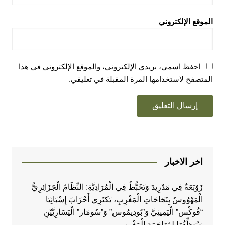
الموقع الإلكتروني
احفظ اسمي، بريدي الإلكتروني، والموقع الإلكتروني في هذا
المتصفح لاستخدامها المرة المقبلة في تعليقي.
اخر الاخبار
زَوْبَعَةٌ فِي مَدْرِيدَ وَتَخَبُّطٌ فِي الْمُرَادِيَّةِ: النِّظَامُ الْجَزَائِرِيُّ
الْمَهْوُوسُ بِنَجَاحَاتِ الْمَغْرِبِ، يَكتَرِي أَحْزَابَ إِسْبَانِيَا
“فُوكْس” الْيَمِينِيَّ وَ”بُودِيمُوس” وَ”سُومَار” الْيَسَارِيَّيْنِ
وَيُوَظِّفُهَا لِمُهَاجَمَةِ الْمَغْرِبِ