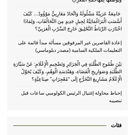
جَامِعَةٌ عَرَبِيِّةٌ مَشْلُولَةٌ وَاتِّحَادٌ مَغَارِبِيٌّ مَوْؤُودٌ… كَيْفَ
أَسَّسَتِ الْبَرَاغْمَاتِيَّةُ لِجِيلٍ جَدِيدٍ مِنَ التَّحَالُفَاتِ، وَلِمَاذَا
اخْتَارَتِ الرِّبَاطُ التَّحْلِيقَ خَارِجَ السِّرْبِ الْعَرَبِيِّ؟
إعادة القاصرين غير المرفوقين مسألة مبدأ قائمة على
التعليمات الملكية السامية (مصدر دبلوماسي)
بَيْنَ طُمُوحِ الطَّلَبَةِ فِي الْجَزَائِرِ وَتَضْخِيمِ الْإِعْلَامِ: عَنْ سَيَّارَةِ
الطَّلَبَةِ وَصَوَارِيخِ الْفَضَاءِ، وَهَنْدَسَةِ الْوَهْمِ، وَكَيْفَ يُحَوِّلُ
الْإِعْلَامُ مَشَارِيعَ التَّخَرُّجِ إِلَى “مُعْجِزَاتٍ” صِنَاعِيَّةٍ؟
إحباط محاولة إغتيال الرئيس الكولومبي ساعات قبل
تنصيبه
فئات