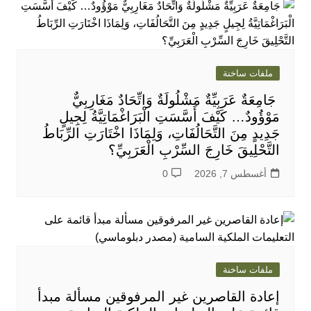
ملفات ساخنة
جَامِعَةٌ عَرَبِيِّةٌ مَشْلُولَةٌ وَاتِّحَادٌ مَغَارِبِيٌّ
مَوْؤُودٌ… كَيْفَ أَسَّسَتِ الْبَرَاغْمَاتِيَّةُ لِجِيلٍ
جَدِيدٍ مِنَ التَّحَالُفَاتِ، وَلِمَاذَا اخْتَارَتِ الرِّبَاطُ
التَّحْلِيقَ خَارِجَ السِّرْبِ الْعَرَبِيِّ؟
أغسطس 7, 2026
0
ملفات ساخنة
إعادة القاصرين غير المرفوقين مسألة مبدأ