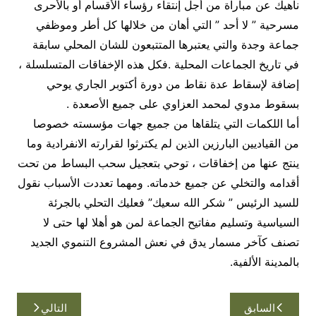
ناهيك عن مباراة من أجل إنتقاء رؤساء الأقسام أو بالأحرى
مسرحية ” لا أحد ” التي أهان من خلالها كل أطر وموظفي
جماعة وجدة والتي يعتبرها المتتبعون للشان المحلي سابقة
في تاريخ الجماعات المحلية .فكل هذه الإخفاقات المتسلسلة ،
إضافة لإسقاط عدة نقاط من دورة أكتوبر الجاري يوحي
بسقوط مدوي لمحمد العزاوي على جميع الأصعدة .
أما اللكمات التي يتلقاها من جميع جهات مؤسسته خصوصا
من القياديين البارزين الذين لم يكترثوا لقرارته الانفرادية وما
ينتج عنها من إخفاقات ، توحي بتعجيل سحب البساط من تحت
أقدامه والتخلي عن جميع خدماته. ومهما تعددت الأسباب نقول
للسيد الرئيس ” شكر الله سعيك” فعليك التحلي بالجرئة
السياسية وتسليم مفاتيح الجماعة لمن هو أهلا لها حتى لا
تصنف كآخر مسمار يدق في نعش المشروع التنموي الجديد
بالمدينة الألفية.
تصفّح
السابق
التالي