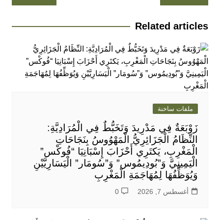
المقالات
Related articles
ملفات ساخنة
زَوْبَعَةٌ فِي مَدْرِيدَ وَتَخَبُّطٌ فِي الْمُرَادِيَّةِ:
النِّظَامُ الْجَزَائِرِيُّ الْمَهْوُوسُ بِنَجَاحَاتِ
الْمَغْرِبِ، يَكتَرِي أَحْزَابَ إِسْبَانِيَا “فُوكْس”
الْيَمِينِيَّ وَ”بُودِيمُوس” وَ”سُومَار” الْيَسَارِيَّيْنِ
وَيُوَظِّفُهَا لِمُهَاجَمَةِ الْمَغْرِبِ
أغسطس 7, 2026
0