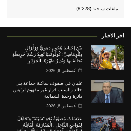
ملفات ساخنة
(8٬228)
أخر الأخبار
بَيْنَ إِحْبَاطِ هُجُومٍ دَمَوِيٍّ وَزِلْزَالٍ
دِبْلُومَاسِيٍّ: كُولُومْبِيَا تُعِيدُ رَسْمَ خَرِيطَةِ
تَحَالُفَاتِهَا وَتُدِيرُ ظَهْرَهَا لِلْجَزَائِرِ
أغسطس 8, 2026
غليان في صفوف ساكنة جماعة بني
خالد والسبب قرار غير مفهوم لرئيس
دائرة وجدة الشمالية
أغسطس 8, 2026
عَدَسَاتٌ مُصَوَّبَةٌ نَحْوَ “سَبْتَةَ” وَتَجَاهُلٌ
لِفَوَاجِعِ الدَّاخِلِ.. الْمُفَارَقَةُ الْقَاتِلَةُ