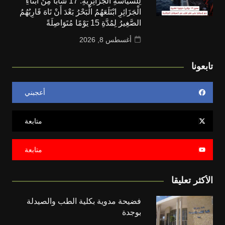
لِلسِّيَاسَةِ الْجَزَائِرِيَّةِ: 17 شَابًّا مِنْ أَبْنَاءِ
الْجَزَائِرِ ابْتَلَعَهُمُ الْبَحْرُ بَعْدَ أَنْ تَاهَ قَارِبُهُمُ
الصَّغِيرُ لِمُدَّةِ 15 يَوْمًا مُتَوَاصِلَةً
أغسطس 8, 2026
تابعونا
أعجبني
متابعة
متابعة
الأكثر تعليقا
فضيحة مدوية بكلية الطب والصيدلة
بوجدة