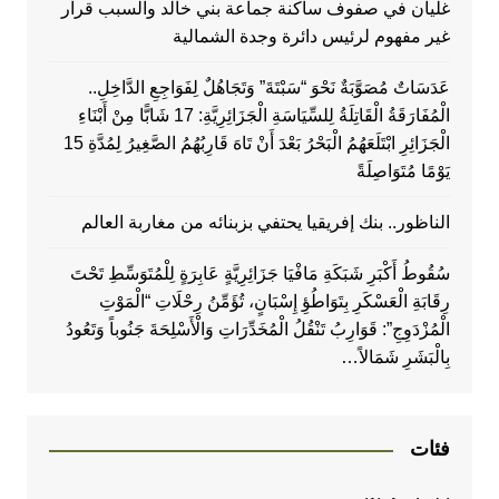
غليان في صفوف ساكنة جماعة بني خالد والسبب قرار
غير مفهوم لرئيس دائرة وجدة الشمالية
عَدَسَاتٌ مُصَوَّبَةٌ نَحْوَ “سَبْتَةَ” وَتَجَاهُلٌ لِفَوَاجِعِ الدَّاخِلِ..
الْمُفَارَقَةُ الْقَاتِلَةُ لِلسِّيَاسَةِ الْجَزَائِرِيَّةِ: 17 شَابًّا مِنْ أَبْنَاءِ
الْجَزَائِرِ ابْتَلَعَهُمُ الْبَحْرُ بَعْدَ أَنْ تَاهَ قَارِبُهُمُ الصَّغِيرُ لِمُدَّةِ 15
يَوْمًا مُتَوَاصِلَةً
الناظور.. بنك إفريقيا يحتفي بزبنائه من مغاربة العالم
سُقُوطُ أَكْبَرِ شَبَكَةِ مَافْيَا جَزَائِرِيَّةٍ عَابِرَةٍ لِلْمُتَوَسِّطِ تَحْتَ
رِقَابَةِ الْعَسْكَرِ بِتَوَاطُؤِ إِسْبَانٍ، تُؤَمِّنُ رِحْلَاتِ “الْمَوْتِ
الْمُزْدَوِجِ”: قَوَارِبُ تَنْقُلُ الْمُخَدِّرَاتِ وَالْأَسْلِحَةَ جَنُوباً وَتَعُودُ
بِالْبَشَرِ شَمَالاً…
فئات