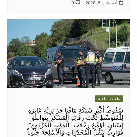
أغسطس 8, 2026
0
ملفات ساخنة
سُقُوطُ أَكْبَرِ شَبَكَةِ مَافْيَا جَزَائِرِيَّةٍ عَابِرَةٍ
لِلْمُتَوَسِّطِ تَحْتَ رِقَابَةِ الْعَسْكَرِ بِتَوَاطُؤِ
إِسْبَانٍ، تُؤَمِّنُ رِحْلَاتِ “الْمَوْتِ الْمُزْدَوِجِ”:
قَوَارِبُ تَنْقُلُ الْمُخَدِّرَاتِ وَالْأَسْلِحَةَ جَنُوباً