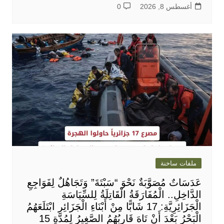
أغسطس 8, 2026
0
ملفات ساخنة
عَدَسَاتٌ مُصَوَّبَةٌ نَحْوَ “سَبْتَةَ” وَتَجَاهُلٌ لِفَوَاجِعِ
الدَّاخِلِ.. الْمُفَارَقَةُ الْقَاتِلَةُ لِلسِّيَاسَةِ
الْجَزَائِرِيَّةِ: 17 شَابًّا مِنْ أَبْنَاءِ الْجَزَائِرِ ابْتَلَعَهُمُ
الْبَحْرُ بَعْدَ أَنْ تَاهَ قَارِبُهُمُ الصَّغِيرُ لِمُدَّةِ 15