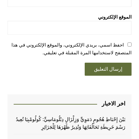
الموقع الإلكتروني
احفظ اسمي، بريدي الإلكتروني، والموقع الإلكتروني في هذا
المتصفح لاستخدامها المرة المقبلة في تعليقي.
اخر الاخبار
بَيْنَ إِحْبَاطِ هُجُومٍ دَمَوِيٍّ وَزِلْزَالٍ دِبْلُومَاسِيٍّ: كُولُومْبِيَا تُعِيدُ
رَسْمَ خَرِيطَةِ تَحَالُفَاتِهَا وَتُدِيرُ ظَهْرَهَا لِلْجَزَائِرِ