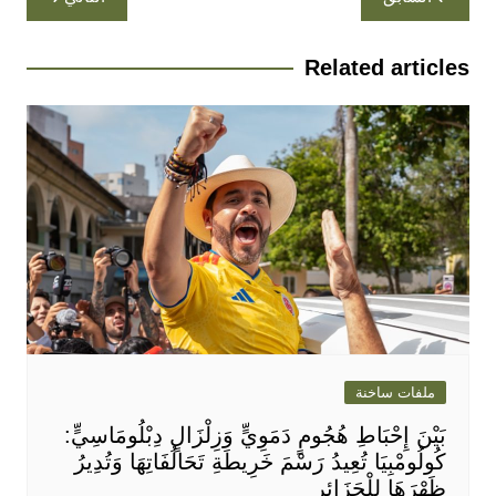
المقالات
Related articles
ملفات ساخنة
بَيْنَ إِحْبَاطِ هُجُومٍ دَمَوِيٍّ وَزِلْزَالٍ دِبْلُومَاسِيٍّ:
كُولُومْبِيَا تُعِيدُ رَسْمَ خَرِيطَةِ تَحَالُفَاتِهَا وَتُدِيرُ
ظَهْرَهَا لِلْجَزَائِرِ