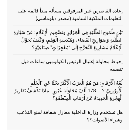
إعادة القاصرين غير المرفوقين مسألة مبدأ قائمة على
التعليمات الملكية السامية (مصدر دبلوماسي)
بَيْنَ طُمُوحِ الطَّلَبَةِ فِي الْجَزَائِرِ وَتَضْخِيمِ الْإِعْلَامِ: عَنْ سَيَّارَةِ
الطَّلَبَةِ وَصَوَارِيخِ الْفَضَاءِ، وَهَنْدَسَةِ الْوَهْمِ، وَكَيْفَ يُحَوِّلُ
الْإِعْلَامُ مَشَارِيعَ التَّخَرُّجِ إِلَى “مُعْجِزَاتٍ” صِنَاعِيَّةٍ؟
إحباط محاولة إغتيال الرئيس الكولومبي ساعات قبل
تنصيبه
لُغَةُ الْأَرْقَامِ: مَنْ هُمُ الْعَرَبُ الْأَكْثَرُ بَحْثًا عَنِ “الْحُلْمِ
الْأُورُوبِيِّ”؟… 178 أَلْفَ مُحَاوَلَةِ عُبُورٍ.. مَاذَا تَكْشِفُ تَقَارِيرُ
الْهِجْرَةِ الْجَدِيدَةُ عَنْ أَزَمَاتِ الْمِنْطَقَةِ؟
هل تستخدم وزارة الداخلية معازل شفافة لمنع التلاعب
وشراء الأصوات؟؟