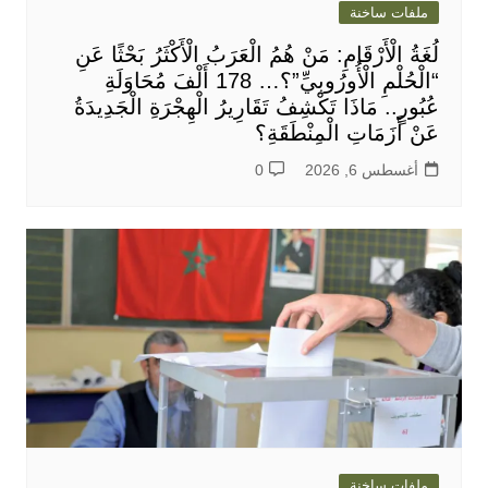
ملفات ساخنة
لُغَةُ الْأَرْقَامِ: مَنْ هُمُ الْعَرَبُ الْأَكْثَرُ بَحْثًا عَنِ
“الْحُلْمِ الْأُورُوبِيِّ”؟… 178 أَلْفَ مُحَاوَلَةِ
عُبُورٍ.. مَاذَا تَكْشِفُ تَقَارِيرُ الْهِجْرَةِ الْجَدِيدَةُ
عَنْ أَزَمَاتِ الْمِنْطَقَةِ؟
أغسطس 6, 2026
0
ملفات ساخنة