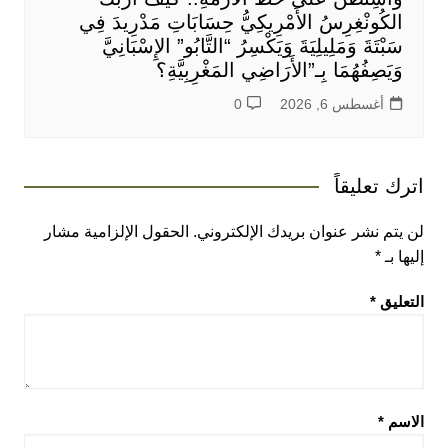
الكُونْغِرِسُ الأَمْرِيكِيُّ حِسَابَاتِ مَدْرِيدَ فِي
سَبْتَةَ وَمَلِيلِيَةَ وَيَكْسِرُ “التَّابُو” الإِسْبَانِيَّ
وَيَصِفُهُمَا بِـ”الأَرَاضِي المَغْرِبِيَّةِ؟
أغسطس 6, 2026
0
اترك تعليقاً
لن يتم نشر عنوان بريدك الإلكتروني.
الحقول الإلزامية مشار
إليها بـ
*
التعليق
*
الاسم
*