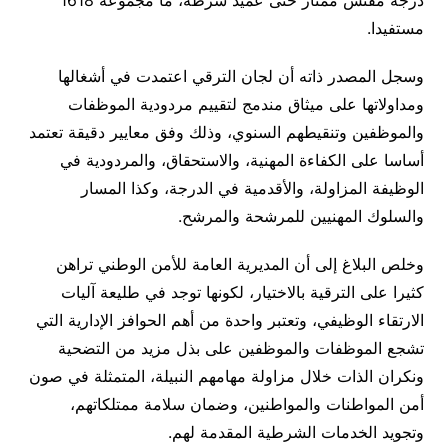
درجة مفتش ممتاز حتى عميد شرطة، ما مجموعه 1618
مستفيدا.
وسجل المصدر ذاته أن لجان الترقي اعتمدت في أشغالها
ومداولاتها على ميثاق مندمج لتقييم مردودية الموظفات
والموظفين وتنقيطهم السنوي، وذلك وفق معايير دقيقة تعتمد
أساسا على الكفاءة المهنية، والاستحقاق، والمردودية في
الوظيفة المزاولة، والأقدمية في الدرجة، وكذا المسار
والسلوك المهنيين للمرشحة والمرشح.
وخلص البلاغ إلى أن المديرية العامة للأمن الوطني تراهن
كثيرا على الترقية بالاختيار، لكونها توجد في طليعة آليات
الارتقاء الوظيفي، وتعتبر واحدة من أهم الحوافز الإدارية التي
تشجع الموظفات والموظفين على بذل مزيد من التضحية
ونكران الذات خلال مزاولة مهامهم النبيلة، المتمثلة في صون
أمن المواطنات والمواطنين، وضمان سلامة ممتلكاتهم،
وتجويد الخدمات الشرطية المقدمة لهم.