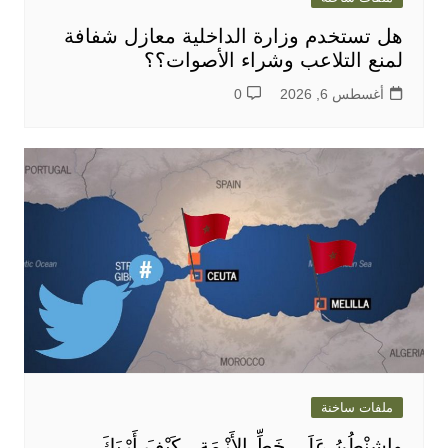
هل تستخدم وزارة الداخلية معازل شفافة
لمنع التلاعب وشراء الأصوات؟؟
أغسطس 6, 2026
0
ملفات ساخنة
واشِنْطُنُ عَلَى خَطِّ الأَزْمَةِ.. كَيْفَ أَرْبَكَ