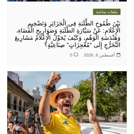
ملفات ساخنة
بَيْنَ طُمُوحِ الطَّلَبَةِ فِي الْجَزَائِرِ وَتَضْخِيمِ
الْإِعْلَامِ: عَنْ سَيَّارَةِ الطَّلَبَةِ وَصَوَارِيخِ الْفَضَاءِ،
وَهَنْدَسَةِ الْوَهْمِ، وَكَيْفَ يُحَوِّلُ الْإِعْلَامُ مَشَارِيعَ
التَّخَرُّجِ إِلَى “مُعْجِزَاتٍ” صِنَاعِيَّةٍ؟
أغسطس 6, 2026
0