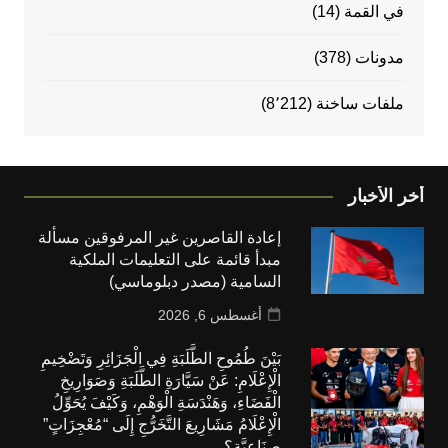
في القمة
(14)
مدونات
(378)
ملفات ساخنة
(8٬212)
أخر الأخبار
إعادة القاصرين غير المرفوقين مسألة
مبدأ قائمة على التعليمات الملكية
السامية (مصدر دبلوماسي)
أغسطس 6, 2026
بَيْنَ طُمُوحِ الطَّلَبَةِ فِي الْجَزَائِرِ وَتَضْخِيمِ
الْإِعْلَامِ: عَنْ سَيَّارَةِ الطَّلَبَةِ وَصَوَارِيخِ
الْفَضَاءِ، وَهَنْدَسَةِ الْوَهْمِ، وَكَيْفَ يُحَوِّلُ
الْإِعْلَامُ مَشَارِيعَ التَّخَرُّجِ إِلَى “مُعْجِزَاتٍ”
صِنَاعِيَّةٍ؟