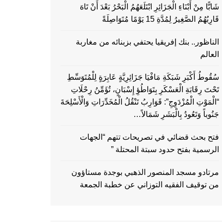
شَابًّا مِنْ أَبْنَاءِ الْجَزَائِرِ ابْتَلَعَهُمُ الْبَحْرُ بَعْدَ أَنْ تَاهَ
قَارِبُهُمُ الصَّغِيرُ لِمُدَّةِ 15 يَوْمًا مُتَوَاصِلَةً
الناظور.. بنك إفريقيا يحتفي بزبنائه من مغاربة
العالم
سُقُوطُ أَكْبَرِ شَبَكَةِ مَافْيَا جَزَائِرِيَّةٍ عَابِرَةٍ لِلْمُتَوَسِّطِ
تَحْتَ رِقَابَةِ الْعَسْكَرِ بِتَوَاطُؤِ إِسْبَانٍ، تُؤَمِّنُ رِحْلَاتِ
“الْمَوْتِ الْمُزْدَوِجِ”: قَوَارِبُ تَنْقُلُ الْمُخَدِّرَاتِ وَالْأَسْلِحَةَ
جَنُوباً وَتَعُودُ بِالْبَشَرِ شَمَالاً…
فتح بحث قضائي في تصريحات تتهم “الجهات
الرسمية بفتح حدود سبتة المحتلة ”
مرتادو مسجد المنصور الذهبي بوجدة مستاؤون
من توقيف الفقيه التوزاني عن خطبة الجمعة