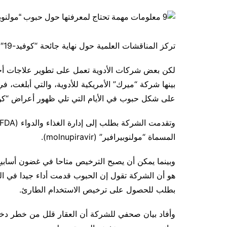
تركز المناقشات العلمية حول نهاية جائحة “كوفيد-19″، إلى حد كبير، على توافر اللقاحات ومدى فعالياتها وسلامتها.
لكن بعض شركات الأدوية تعمل على تطوير علاجات أخر
بينها شركة “ميرك” الأمريكية للأدوية، والتي أبلغت، 
على شكل حبوب في الأيام التي تلي ظهور أعراض “كوفيد-19” للوقاية من الحالات ا
المسماة “مولنوبيرافير” (molnupiravir).
وبينما يمكن أن يصبح الترخيص متاحا في غضون أسابيع
هو أن الشركة تقول إن الحبوب قدمت أداء جيدا في التج
بطلب للحصول على ترخيص الاستخدام الطارئ.
وأفاد بيان صحفي للشركة أن العقار قلل من خطر دخ