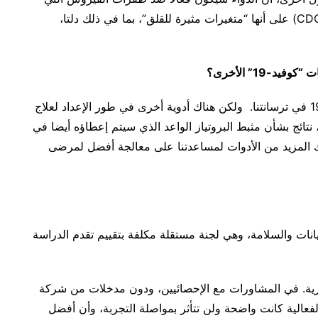
تصنفها مراكز السيطرة على الأمراض والوقاية منها (CDC) على أنها “متغيرات مثيرة للقلق”، بما في ذلك دلتا،
يقول الدكتور شو: “ليس لدينا الكثير من أدوية كوفيد-19 في ترسانتنا. ولكن هناك أدوية أخرى في طور الإعداد لعلاج
زر”، نتائج بشأن مثبط البروتياز الواعد الذي سيتم إعطاؤه أيضا في
المزيد من الأدوات لمساعدتنا على معالجة أفضل لمرضى
نات والسلامة، وهي لجنة مستقلة مكلفة بتقييم تقدم الدراسة
يرية. في المشاورات مع الإحصائيين، ودون مدخلات من شركة
فعالية كانت واضحة ولن تتأثر بمواصلة التجربة، وأن أفضل