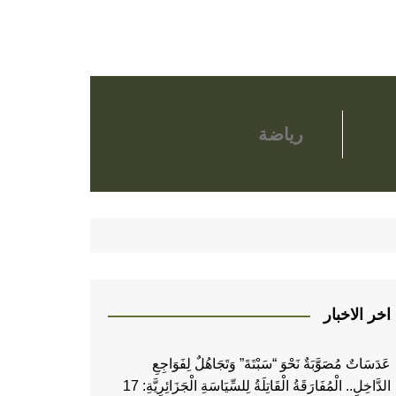
رياضة
اخر الاخبار
عَدَسَاتٌ مُصَوَّبَةٌ نَحْوَ “سَبْتَةَ” وَتَجَاهُلٌ لِفَوَاجِعِ
الدَّاخِلِ.. الْمُفَارَقَةُ الْقَاتِلَةُ لِلسِّيَاسَةِ الْجَزَائِرِيَّةِ: 17