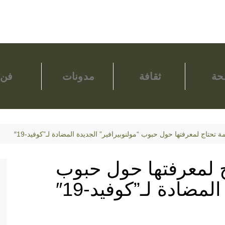
ة
ثقافة
مدونات
فن
ج لمعرفتها حول حبوب
لمضادة لـ”كوفيد-19″