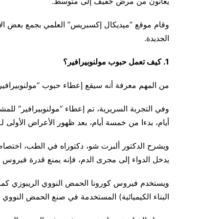
يعانون من مرض خفيف إلى متوسط.
وقام موقع “ميديكال إكسبريس” العلمي بجمع بعض الإج
الجديدة.
1. كيف تعمل حبوب مولنوبيرافير؟
من المهم معرفة أنه سيقع إعطاء حبوب “مولنوبيرافير” بعد ظهور
وفي التجربة السريرية، تم إعطاء “مولنوبيرافير” للم
أيام، بدءا من خمسة أيام، بعد ظهور الأعراض الأولى لـ”كو
ويشرح الدكتور ألبرت شو، دكتوراه في الطب، اختصا
يدخل الدواء إلى مجرى الدم، فإنه يمنع قدرة فيروس SARS-CoV-2 على التكاثر.
ويستخدم فيروس كورونا الحمض النووي الريبوزي كمادة 
البناء الكيميائية) المستخدمة في صنع الحمض النووي 