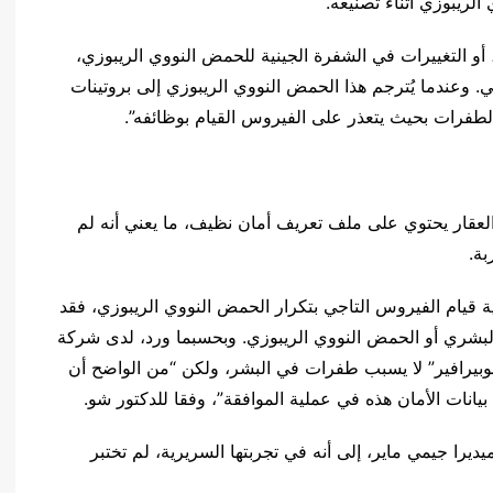
ريبوزي أثناء تصنيعه.
أو التغييرات في الشفرة الجينية للحمض النووي الريبوزي،
. وعندما يُترجم هذا الحمض النووي الريبوزي إلى بروتينات
لطفرات بحيث يتعذر على الفيروس القيام بوظائفه”.
ن العقار يحتوي على ملف تعريف أمان نظيف، ما يعني أنه لم
بة.
 قيام الفيروس التاجي بتكرار الحمض النووي الريبوزي، فقد
لبشري أو الحمض النووي الريبوزي. وبحسبما ورد، لدى شركة
وبيرافير” لا يسبب طفرات في البشر، ولكن “من الواضح أن
 بيانات الأمان هذه في عملية الموافقة”، وفقا للدكتور شو.
را جيمي ماير، إلى أنه في تجربتها السريرية، لم تختبر