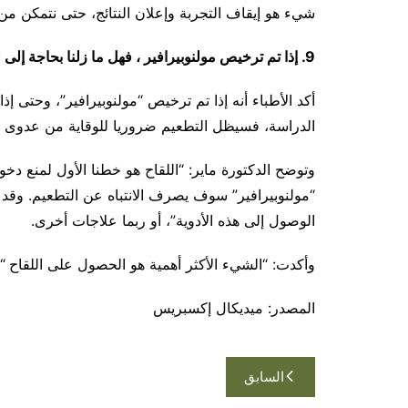
شيء هو إيقاف التجربة وإعلان النتائج، حتى نتمكن من
9. إذا تم ترخيص مولنوبيرافير ، فهل ما زلنا بحاجة إلى لقاحات؟
أكد الأطباء أنه إذا تم ترخيص “مولنوبيرافير”، وحتى إ
الدراسة، فسيظل التطعيم ضروريا للوقاية من عدوى SARS-CoV-2 ولإبطاء انتشاره.
وتوضح الدكتورة ماير: “اللقاح هو خطنا الأول لمنع د
“مولنوبيرافير” سوف يصرف الانتباه عن التطعيم. وق
الوصول إلى هذه الأدوية”، أو ربما علاجات أخرى.
وأكدت: “الشيء الأكثر أهمية هو الحصول على اللقاح “.
المصدر: ميديكال إكسبريس
تصفّح
السابق
المقالات