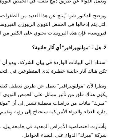
ويعمل الدواء عن طريق دمج نفسه في الحمض النووي ال
ويوضح الدكتور شو: “ينتج عن هذا العديد من الطفرات، 
التي يتم إدخالها في الحمض النووي الريبوزي الفيروسي
فيروسية، فإن هذه البروتينات تحتوي على الكثير من ا
2. هل لـ”مولنوبيرافير” أي آثار جانبية؟
استنادا إلى البيانات الواردة في بيان الشركة، يبدو أ
تكن هناك آثار جانبية خطيرة لدى المتطوعين في التجر
ونظرا لأن “مولنوبيرافير” يعمل عن طريق تعطيل كيفية
يكون هناك قلق من تأثير مماثل على الحمض النووي ا
“ميرك” بيانات من دراسات معملية تشير إلى أن “مولن
إدارة الغذاء والدواء الأمريكية ستحتاج إلى رؤية وتقييم
وأشارت اختصاصية الأمراض المعدية في جامعة ييل، ميدي
شركة “ميرك” الدواء على النساء الحوامل.