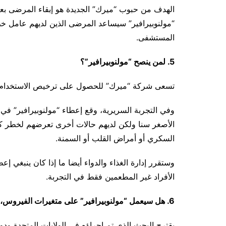
الهدف من حبوب “ميرك” الجديدة هو إبقاء المرضى ب
المستشفى.
5. لمن ينصح “مولنوبيرافير”؟
تسعى شركة “ميرك” للحصول على ترخيص الاستخدام الطارئ (EUA) للحبوب للبالغين المعرضي
السكري أو أمراض القلب أو السمنة.
وستقرر إدارة الغذاء والدواء أيضا ما إذا كان ينبغي 
الأفراد غير المطعمين فقط في التجربة.
6. هل سيعمل “مولنوبيرافير” على متغيرات الفيروس، بما في ذلك دلتا؟
يقترح البحث الذي تم إجراؤه في الولايات المتحدة و