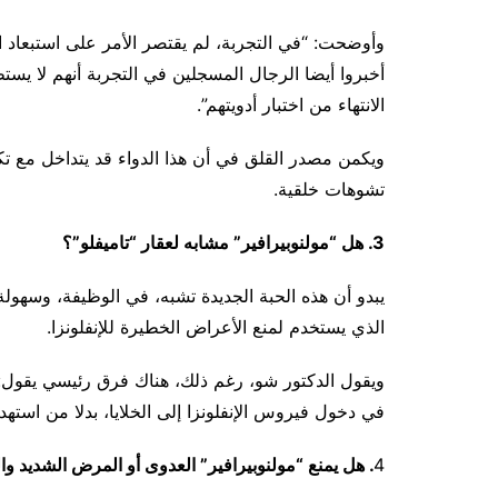
وأوضحت: “في التجربة، لم يقتصر الأمر على استبعاد ا
أخبروا أيضا الرجال المسجلين في التجربة أنهم لا ي
الانتهاء من اختبار أدويتهم”.
ويكمن مصدر القلق في أن هذا الدواء قد يتداخل مع تك
تشوهات خلقية.
3. هل “مولنوبيرافير” مشابه لعقار “تاميفلو”؟
يبدو أن هذه الحبة الجديدة تشبه، في الوظيفة، وسهولة ا
الذي يستخدم لمنع الأعراض الخطيرة للإنفلونزا.
ويقول الدكتور شو، رغم ذلك، هناك فرق رئيسي يقول: 
في دخول فيروس الإنفلونزا إلى الخلايا، بدلا من استه
4
. هل يمنع “مولنوبيرافير” العدوى أو المرض الشديد وا