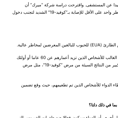
عيدا عن المستشفى. واقترحت دراسة شركة “ميرك” أن
“مولنوبيرافير” سيساعد المرضى الذين لديهم عامل خطر واحد على الأقل للإصابة بـ”كوفيد-19″ الشديد لتجنب دخول
ن لمخاطر عالية.
وفي التجربة السريرية، وقع إعطاء “مولنوبيرافير” في الغالب للأشخاص الذين تزيد أعمارهم عن 60 عاما أو أولئك
الأصغر سنا ولكن لديهم حالات أخرى تعرضهم لخطر كبير من النتائج السيئة من مرض “كوفيد-19″، مثل مرض
إعطاء الدواء للأشخاص الذين تم تطعيمهم، حيث وقع تضمين
دول أخرى، أن الدواء سيكون فعالا ضد طفرات الفيروس التي