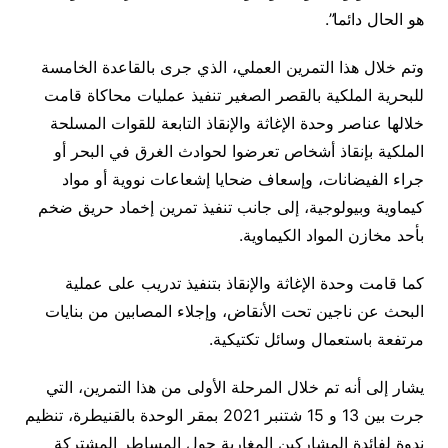
هو الحال دائما”.
وتم خلال هذا التمرين العملي، الذي جرى بالقاعدة الخامسة
للبحرية الملكية بالقصر الصغير تنفيذ عمليات محاكاة قامت
خلالها عناصر وحدة الإغاثة والإنقاذ التابعة للقوات المسلحة
الملكية بإنقاذ أشخاص تعرضوا لحوادث الغرق في البحر أو
جراء الفيضانات، وإسعاف ضحايا إشعاعات نووية أو مواد
كيماوية وبيولوجية، إلى جانب تنفيذ تمرين إخماد حريق ضخم
بأحد مخازن المواد الكيماوية.
كما قامت وحدة الإغاثة والإنقاذ بتنفيذ تدريب على عملية
البحث عن ناجين تحت الأنقاض، وإجلاء المصابين من بنايات
مرتفعة باستعمال وسائل تكتيكية.
يشار إلى أنه تم خلال المرحلة الأولى من هذا التمرين، التي
جرت بين 13 و 15 شتنبر 2021 بمقر الوحدة بالقنيطرة، تنظيم
ندوة لفائدة المشاركين المغاربة حول المساطر المشتركة