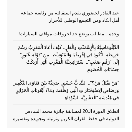
عبد القادر لحضوري يقدم استقالته من رئاسة جماعة
أهل أنكاد ومن التجمع الوطني للأحرار
وجدة…مطالب بوضع حد لخروقات مواقف السيارات!!
الدِّبْلُومَاسِيَّةُ بِالْإِسْمَنْتِ وَالْغَازِ.. كَيْفَ أَعَادَ الْمَغْرِبُ رَسْمَ
خَرِيطَةِ النُّفُوذِ فِي إِفْرِيقْيَا وَالْمُتَوَسِّطِ: مِنَ “دَوْلَةِ عُبُورٍ”
إِلَى “رَقْمٍ صَعْبٍ”.. اسْتْرَاتِيجِيَّةُ الْمَغْرِبِ الَّتِي أَرْبَكَتْ
حِسَابَاتِ الْخُصُومِ
“مَنْ يَقْتُلُ مَنْ؟”.. الشَّابُّ حُسْنِي ضَحِيَّةٌ بَيْنَ فَتَاوَى التَّكْفِيرِ
وَرَصَاصِ الِاسْتِخْبَارَاتِ الَّتِي وُظِّفَتْ دِمَاءُ أَيْقُونَاتِ الْجَزَائِرِ
فِي هَنْدَسَةِ “الْعَشْرِيَّةِ السَّوْدَاءِ
انطلاق الدورة الـ20 لمسابقة جائزة محمد السادس
الدولية في حفظ القرآن الكريم وترتيله وتجويده وتفسيره