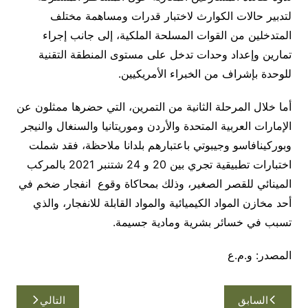
لتدبير حالات الكوارث لاختبار قدرات ومساهمة مختلف
المتدخلين من القوات المسلحة الملكية، إلى جانب إجراء
تمارين وإعداد وحدات تدخل على مستوى المنطقة التقنية
للوحدة بإشراف من الخبراء الأمريكيين.
أما خلال المرحلة الثانية من التمرين، التي حضرها ممثلون عن
الإمارات العربية المتحدة والأردن وموريتانيا والسنغال والنيجر
وبوركينافاسو وجيبوتي باعتبارهم بلدانا ملاحظة، فقد شملت
اختبارات تطبيقية تجري بين 20 و 24 شتنبر 2021 بالمركب
المينائي للقصر الصغير، وذلك بمحاكاة وقوع انفجار ضخم في
أحد مخازن المواد الكيميائية والمواد القابلة للانفجار، والذي
تسبب في خسائر بشرية ومادية جسيمة.
المصدر: و.م.ع
تصفّح
السابق
التالي