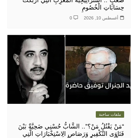
حِسَابَاتِ الْخُصُومِ
أغسطس 10, 2026
0
ملفات ساخنة
“مَنْ يَقْتُلُ مَنْ؟”.. الشَّابُّ حُسْنِي ضَحِيَّةٌ بَيْنَ
فَتَاوَى التَّكْفِيرِ وَرَصَاصِ الِاسْتِخْبَارَاتِ الَّتِي