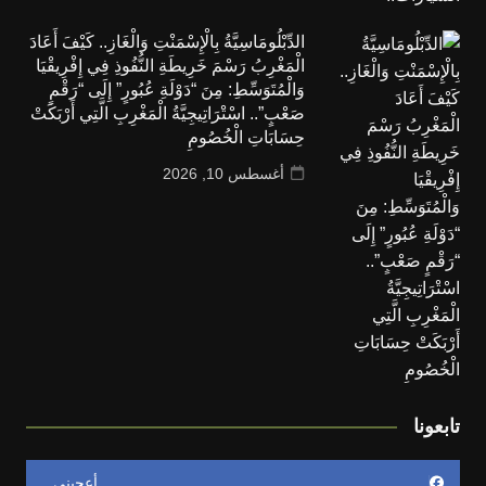
الدِّبْلُومَاسِيَّةُ بِالْإِسْمَنْتِ وَالْغَازِ.. كَيْفَ أَعَادَ
الْمَغْرِبُ رَسْمَ خَرِيطَةِ النُّفُوذِ فِي إِفْرِيقْيَا
وَالْمُتَوَسِّطِ: مِنَ “دَوْلَةِ عُبُورٍ” إِلَى “رَقْمٍ
صَعْبٍ”.. اسْتْرَاتِيجِيَّةُ الْمَغْرِبِ الَّتِي أَرْبَكَتْ
حِسَابَاتِ الْخُصُومِ
أغسطس 10, 2026
تابعونا
أعجبني