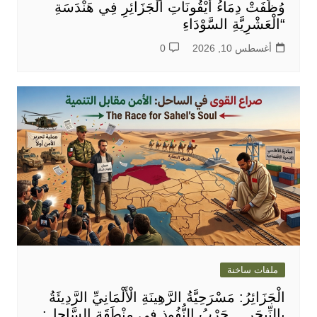
وُظِّفَتْ دِمَاءُ أَيْقُونَاتِ الْجَزَائِرِ فِي هَنْدَسَةِ
“الْعَشْرِيَّةِ السَّوْدَاءِ
أغسطس 10, 2026
0
ملفات ساخنة
الْجَزَائِرُ: مَسْرَحِيَّةُ الرَّهِينَةِ الْأَلْمَانِيِّ الرَّدِيئَةُ
بِالنِّيجَرِ… حَرْبُ النُّفُوذِ فِي مِنْطَقَةِ السَّاحِلِ: