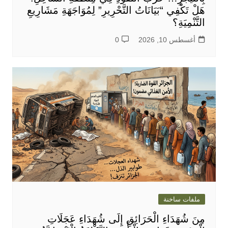
هَلْ تَكْفِي “بَيَانَاتُ التَّحْرِيرِ” لِمُوَاجَهَةِ مَشَارِيعِ
التَّنْمِيَةِ؟
أغسطس 10, 2026
0
ملفات ساخنة
مِنَ شُهَدَاءِ الْحَرَائِقِ إِلَى شُهَدَاءِ عَجَلَاتِ