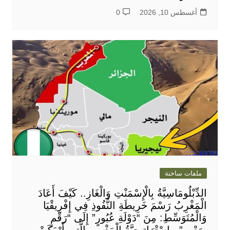
أغسطس 10, 2026
0
ملفات ساخنة
الدِّبْلُومَاسِيَّةُ بِالْإِسْمَنْتِ وَالْغَازِ.. كَيْفَ أَعَادَ
الْمَغْرِبُ رَسْمَ خَرِيطَةِ النُّفُوذِ فِي إِفْرِيقْيَا
وَالْمُتَوَسِّطِ: مِنَ “دَوْلَةِ عُبُورٍ” إِلَى “رَقْمٍ
صَعْبٍ”.. اسْتْرَاتِيجِيَّةُ الْمَغْرِبِ الَّتِي أَرْبَكَتْ