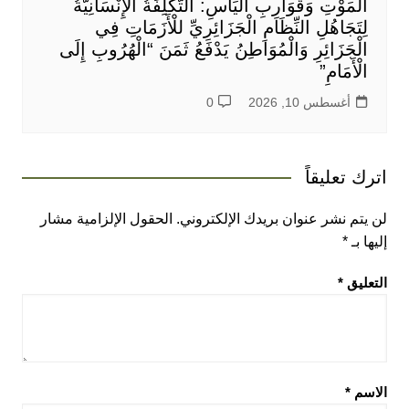
الْمَوْتِ وَقَوَارِبِ الْيَأْسِ: التَّكْلِفَةُ الْإِنْسَانِيَّةُ
لِتَجَاهُلِ النِّظَامِ الْجَزَائِرِيِّ للْأَزَمَاتِ فِي
الْجَزَائِرِ وَالْمُوَاطِنُ يَدْفَعُ ثَمَنَ “الْهُرُوبِ إِلَى
الْأَمَامِ”
أغسطس 10, 2026
0
اترك تعليقاً
لن يتم نشر عنوان بريدك الإلكتروني.
الحقول الإلزامية مشار
إليها بـ
*
التعليق
*
الاسم
*