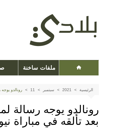
لتجاوز
لى
لمحتوى
ملفات ساخنة
صح
الرئيسية
2021
سبتمبر
11
رونالدو يوجه 
رونالدو يوجه رسالة ل
بعد تألقه في مباراة ني