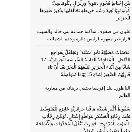
بَيْنَ إِحْبَاطِ هُجُومٍ دَمَوِيٍّ وَزِلْزَالٍ دِبْلُومَاسِيٍّ:
كُولُومْبِيَا تُعِيدُ رَسْمَ خَرِيطَةِ تَحَالُفَاتِهَا وَتُدِيرُ ظَهْرَهَا
لِلْجَزَائِرِ
غليان في صفوف ساكنة جماعة بني خالد والسبب
قرار غير مفهوم لرئيس دائرة وجدة الشمالية
عَدَسَاتٌ مُصَوَّبَةٌ نَحْوَ “سَبْتَةَ” وَتَجَاهُلٌ لِفَوَاجِعِ
الدَّاخِلِ.. الْمُفَارَقَةُ الْقَاتِلَةُ لِلسِّيَاسَةِ الْجَزَائِرِيَّةِ: 17
شَابًّا مِنْ أَبْنَاءِ الْجَزَائِرِ ابْتَلَعَهُمُ الْبَحْرُ بَعْدَ أَنْ تَاهَ
قَارِبُهُمُ الصَّغِيرُ لِمُدَّةِ 15 يَوْمًا مُتَوَاصِلَةً
الناظور.. بنك إفريقيا يحتفي بزبنائه من مغاربة
العالم
سُقُوطُ أَكْبَرِ شَبَكَةِ مَافْيَا جَزَائِرِيَّةٍ عَابِرَةٍ لِلْمُتَوَسِّطِ
تَحْتَ رِقَابَةِ الْعَسْكَرِ بِتَوَاطُؤِ إِسْبَانٍ، تُؤَمِّنُ رِحْلَاتِ
“الْمَوْتِ الْمُزْدَوِجِ”: قَوَارِبُ تَنْقُلُ الْمُخَدِّرَاتِ وَالْأَسْلِحَةَ
جَنُوباً وَتَعُودُ بِالْبَشَرِ شَمَالاً…