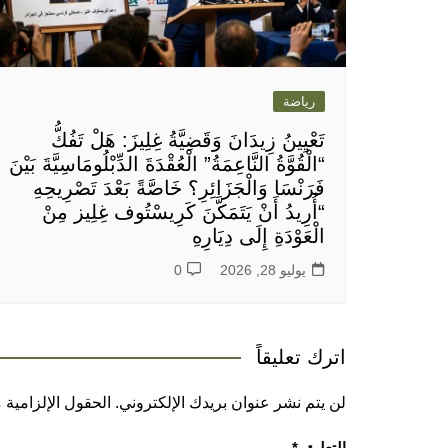
رياضة
تَعْيِينُ زِيدَانَ وَقَضِيَّةُ غِلِيزَ: هَلْ تَفُكُّ
“الْقُوَّةُ النَّاعِمَةُ” الْعُقْدَةَ الدِّبْلُومَاسِيَّةَ بَيْنَ
فَرَنْسَا وَالْجَزَائِرِ؟ خَاصَّةً بَعْدَ تَصْرِيحِهِ
“أُرِيدُ أَنْ يَتَمَكَّنَ كَرِيسْتُوف غِلِيز مِنْ
الْعَوْدَةِ إِلَى دِيَارِهِ
يوليو 28, 2026
0
اترك تعليقاً
لن يتم نشر عنوان بريدك الإلكتروني.
الحقول الإلزامية م
التعليق
*