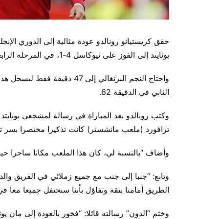
حقق كريستيانو رونالدو عودة مثالية إلى الدوري الإنجلي
يونايتد إلى الفوز على نيوكاسل 4-1، في المرحلة الرابعة من المسابقة.
واحتاج النجم البرتغالي إلى 47 
الثاني في الدقيقة 62.
وكتب رونالدو بعد المباراة في رسالة لمشجعي يونايتد
ترافورد (ملعب مانشستر) كانت تذكيرا مختصرا بسر تس
وأضاف “بالنسبة لي، كان هذا الملعب مكانا ساحرا ح
وتابع: “جنبا إلى جنب مع جميع زملائي في الفريق وال
الطريق أمامنا بثقة وتفاؤل بأننا سنحتفل جميعا معا في ا
وختم “الدون” رسالته قائلا: “فخور بالعودة إلى مان يو