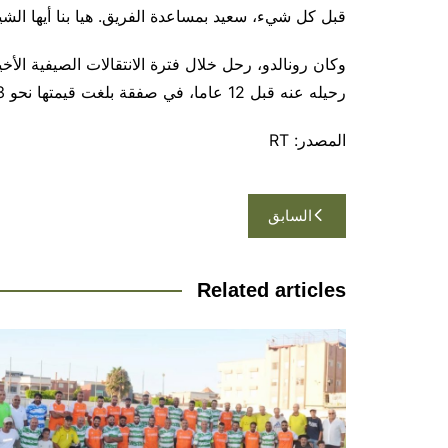
قبل كل شيء، سعيد بمساعدة الفريق. هيا بنا أيها الشي
وكان رونالدو، رحل خلال فترة الانتقالات الصيفية الأ
رحيله عنه قبل 12 عاما، في صفقة بلغت قيمتها نحو 23 مليون يورو.
المصدر: RT
تصفّح
السابق
المقالات
Related articles