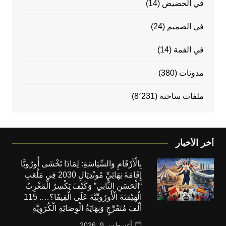
في الحضيض
(14)
في الصميم
(24)
في القمة
(14)
مدونات
(380)
ملفات ساخنة
(8٬231)
أخر الأخبار
بِالْأَرْقَامِ وَالسِّيَاسَةِ: لِمَاذَا تَخْشَى أُورُوبَّا
إِقَامَةَ نِهَائِيِّ مُونْدِيَالِ 2030 فِي مَلْعَبِ
“الْحَسَنِ الثَّانِي” وَكَيْفَ يَكْسِرُ الْمَغْرِبُ
الْهَيْمَنَةَ الْأُورُوبِّيَّةَ عَلَى الْفِيفَا؟…. 115
أَلْفَ مُتَفَرِّجٍ وَنِهَايَةُ الْوِصَايَةِ الْكُرَوِيَّةِ
أغسطس 9, 2026