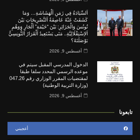
اَلسِّيَادَةُ فِي زَمَنِ اَلْهَشَاشَةِ… وَمَا
كَشَفَتْ عَنْهُ عَاصِفَةُ اَلتَّصْرِيحَاتِ بَيْنَ
تُونُسَ وَالْجَزَائِرِ: بَيْنَ “خَيْمَةِ” اَلْجَارِ وَوَهْمِ
اَلاِسْتِقْلَالِيَّةِ.. مَتَى يَسْتَعِيدُ اَلْقَرَارُ اَلتُّونِسِيُّ
بَوْصَلَتَهُ؟
أغسطس 9, 2026
الدخول المدرسي المقبل سیتم في
موعده الرسمي المحدد سلفا طبقا
لمقتضیات المقرر الوزاري رقم 047.26
(وزارة التربية الوطنية)
أغسطس 9, 2026
تابعونا
أعجبني