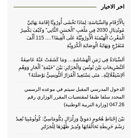
اخر الاخبار
بِالْأَرْقَامِ وَالسِّيَاسَةِ: لِمَاذَا تَخْشَى أُورُوبَّا إِقَامَةَ نِهَائِيِّ
مُونْدِيَالِ 2030 فِي مَلْعَبِ “الْحَسَنِ الثَّانِي” وَكَيْفَ يَكْسِرُ
الْمَغْرِبُ الْهَيْمَنَةَ الْأُورُوبِّيَّةَ عَلَى الْفِيفَا؟…. 115 أَلْفَ
مُتَفَرِّجٍ وَنِهَايَةُ الْوِصَايَةِ الْكُرَوِيَّةِ
اَلسِّيَادَةُ فِي زَمَنِ اَلْهَشَاشَةِ… وَمَا كَشَفَتْ عَنْهُ عَاصِفَةُ
اَلتَّصْرِيحَاتِ بَيْنَ تُونُسَ وَالْجَزَائِرِ: بَيْنَ “خَيْمَةِ” اَلْجَارِ وَوَهْمِ
اَلاِسْتِقْلَالِيَّةِ.. مَتَى يَسْتَعِيدُ اَلْقَرَارُ اَلتُّونِسِيُّ بَوْصَلَتَهُ؟
الدخول المدرسي المقبل سیتم في موعده الرسمي
المحدد سلفا طبقا لمقتضیات المقرر الوزاري رقم
047.26 (وزارة التربية الوطنية)
بَيْنَ إِحْبَاطِ هُجُومٍ دَمَوِيٍّ وَزِلْزَالٍ دِبْلُومَاسِيٍّ: كُولُومْبِيَا تُعِيدُ
رَسْمَ خَرِيطَةِ تَحَالُفَاتِهَا وَتُدِيرُ ظَهْرَهَا لِلْجَزَائِرِ