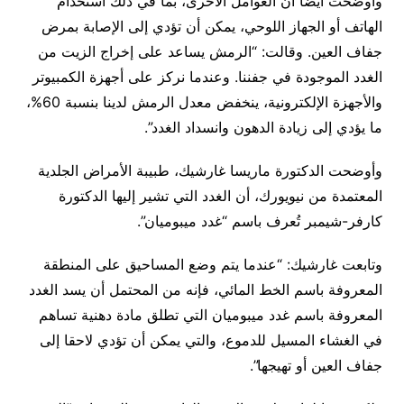
وأوضحت أيضا أن العوامل الأخرى، بما في ذلك استخدام
الهاتف أو الجهاز اللوحي، يمكن أن تؤدي إلى الإصابة بمرض
جفاف العين. وقالت: “الرمش يساعد على إخراج الزيت من
الغدد الموجودة في جفننا. وعندما نركز على أجهزة الكمبيوتر
والأجهزة الإلكترونية، ينخفض ​​معدل الرمش لدينا بنسبة 60%،
ما يؤدي إلى زيادة الدهون وانسداد الغدد”.
وأوضحت الدكتورة ماريسا غارشيك، طبيبة الأمراض الجلدية
المعتمدة من نيويورك، أن الغدد التي تشير إليها الدكتورة
كارفر-شيمبر تُعرف باسم “غدد ميبوميان”.
وتابعت غارشيك: “عندما يتم وضع المساحيق على المنطقة
المعروفة باسم الخط المائي، فإنه من المحتمل أن يسد الغدد
المعروفة باسم غدد ميبوميان التي تطلق مادة دهنية تساهم
في الغشاء المسيل للدموع، والتي يمكن أن تؤدي لاحقا إلى
جفاف العين أو تهيجها”.