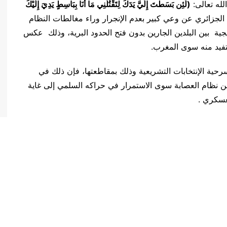
لله تعالى:
(لَئِن بَسَطتَ إِلَيَّ يَدَكَ لِتَقْتُلَنِي مَا أَنَا بِبَاسِطٍ يَدِيَ إِلَيْكَ
الجزائري عن وعي كبير بعدم الإنجرار وراء مغالطات النظام
جية بين البلدين الجارين بدون فتح الحدود البرية، وذلك عكس
تفيد منه سوى المغرب.
ية الإنتخابات التشريعية وذلك بمقاطعتها، فإن ذلك في
من نظام العصابة سوى الاستمرار في حراكه السلمي إلى غاية
لعسكري .