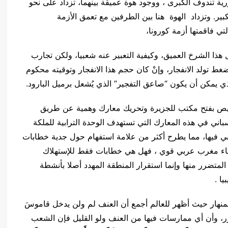
ية تندوف الكبرى ، ووجود هوة عميقة بينهما، تزداد على نحو
ير. وتزداد الهوة هنا بين الطرفين مع تعمق الأزمة
ي فاقمتها أزمة كورونا،
ذا الشرخ العميق، وكيفية التعبير عنه شعبيا، ولكن تجارب
غط تولد الانفجار، وإنْ كان حجم هذا الانفجار وتوقيته محكوم
ي يمكن أن يكون “صاعق التفجير” الذي يُشعل برميل البارود.
خيص بفتح مكتب للجزيرة وتحريك معارك وهمية عن طريق
اني في هذه المعارك التي تستهدف الوحدة الترابية للملكة
روبي فيها، مما يطرح أكثر من علامة استفهام حول جدية خطابات
 و بناء مغرب عربي قوي ، فهل هي خطابات فقط للإستهلاك
لمتضرر منها وإنما استقرار المنطقة المهدد أصلا بأنشطة
ا .
لمنهار حيث أظهر للعالم أجمع أن العنف لم ولن يدخل قاموسَ
ر، وأن أي ممارسات فيها من العنف ولو القليل فإن الشعب