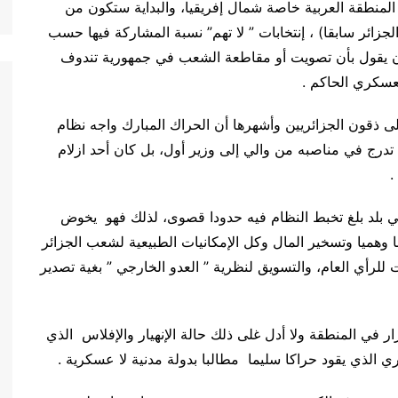
المنطقة العربية خاصة شمال إفريقيا، والبداية ستكون من
لجزائر سابقا) ، إنتخابات ” لا تهم” نسبة المشاركة فيها حسب
 أن يقول بأن تصویت أو مقاطعة الشعب في جمهورية تندوف
لعسكري الحاكم .
ى ذقون الجزائريين وأشهرها أن الحراك المبارك واجه نظام
ي تدرج في مناصبه من والي إلى وزير أول، بل كان أحد ازلام
.
ي بلد بلغ تخبط النظام فيه حدودا قصوى، لذلك فهو يخوض
 وهميا وتسخير المال وكل الإمكانيات الطبيعية لشعب الجزائر
للرأي العام، والتسويق لنظرية ” العدو الخارجي ” بغية تصدير
في المنطقة ولا أدل غلى ذلك حالة الإنهيار والإفلاس الذي
الذي يقود حراكا سليما مطالبا بدولة مدنية لا عسكرية .