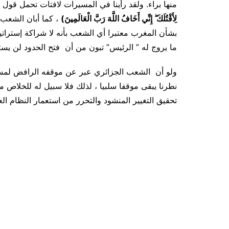
منها براء. ولقد رأينا في المسيرات لافتات تحمل قول ا
لِأَقْتُلَكَ ۖ إِنِّي أَخَافُ اللَّهَ رَبَّ الْعَالَمِينَ)
، كما أبان الشعب 
بشأن المغرب معتبرا أي الشعب بأنه لا شراكة إستراتي
ما يروج له ” الرئيس” تبون من أن فتح الحدود لن يس
ولو أن الشعب الجزائري عبر عن موقفه الرافض لمسرح
نطرنا يبقى موقفا سلبيا ، لذلك فلا سبيل له للخلاص 
تحقيق التغيير المنشود والتحرر من استعمار النظام ا