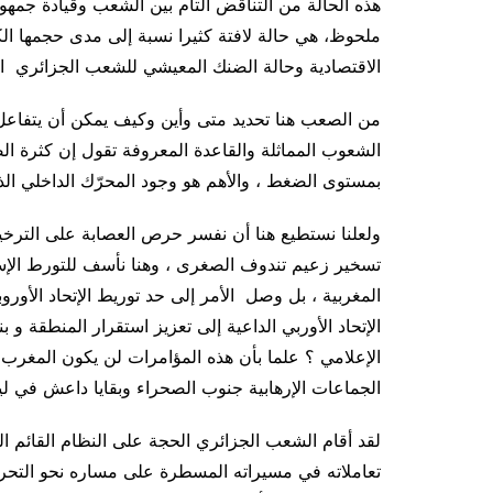
هذه الحالة من التناقض التام بين الشعب وقيادة جمهور
ملحوظ، هي حالة لافتة كثيرا نسبة إلى مدى حجمها الكب
الاقتصادية وحالة الضنك المعيشي للشعب الجزائري الت
من الصعب هنا تحديد متى وأين وكيف يمكن أن يتفاعل ه
الشعوب المماثلة والقاعدة المعروفة تقول إن كثرة الض
بمستوى الضغط ، والأهم هو وجود المحرّك الداخلي الذ
ولعلنا نستطيع هنا أن نفسر حرص العصابة على التر
تسخير زعيم تندوف الصغرى ، وهنا نأسف للتورط الإسب
المغربية ، بل وصل الأمر إلى حد توريط الإتحاد الأو
الإتحاد الأوربي الداعية إلى تعزيز استقرار المنطقة
الإعلامي ؟ علما بأن هذه المؤامرات لن يكون المغرب ا
الجماعات الإرهابية جنوب الصحراء وبقايا داعش في ليبي
لقد أقام الشعب الجزائري الحجة على النظام القائم ا
تعاملاته في مسيراته المسطرة على مساره نحو التحر