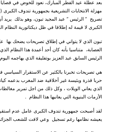
بعد عطلة عيد الفطر المبارك، نعود للخوض في قصايا 
مهزلة الانتخابات التشريعية بجمهورية تندوف الكبرى (ا
تصريح ” الرئيس ” عبد المجيد تبون، وهو بذلك يريد
الكبرى لا قیمة له إطلاقا في ظل دیکتاتوریة النظام ا
تبون الذي لا يتواني في إطلاق تصريحات يضحك بها عل
العصابة، متناسيا بأنه كان أحد أعمدة هذا النظام الذ
الرئيس السابق عبد العزيز بوتفليقة الذي يهاجمه اليوم 
هي تصريحات تخبرنا بالكثير عن الاستقرار السياسي ف
حربا قذرة وبئيسة غير أخلاقية ضد المغرب بدعمه كيانا
الذي يعاني الويلات ، وكل ذلك من اجل تمرير مغالطات 
الأزمات البنيوية التي يعانيها هذا النظام .
لقد أصبحت جمهورية تندوف الكبرى عامل عدم استقرار 
يعيشه نظامها رغم تسجيل وعي لافت للشعب الجزائري 