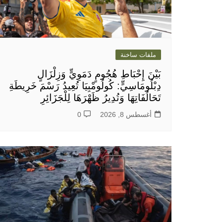
ملفات ساخنة
بَيْنَ إِحْبَاطِ هُجُومٍ دَمَوِيٍّ وَزِلْزَالٍ
دِبْلُومَاسِيٍّ: كُولُومْبِيَا تُعِيدُ رَسْمَ خَرِيطَةِ
تَحَالُفَاتِهَا وَتُدِيرُ ظَهْرَهَا لِلْجَزَائِرِ
أغسطس 8, 2026
0