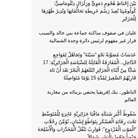
بَيْنَ إِحْبَاطِ هُجُومٍ دَمَوِيٍّ وَزِلْزَالٍ دِبْلُومَاسِيٍّ:
كُولُومْبِيَا تُعِيدُ رَسْمَ خَرِيطَةِ تَحَالُفَاتِهَا وَتُدِيرُ ظَهْرَهَا
لِلْجَزَائِرِ
غليان في صفوف ساكنة جماعة بني خالد والسبب
قرار غير مفهوم لرئيس دائرة وجدة الشمالية
عَدَسَاتٌ مُصَوَّبَةٌ نَحْوَ “سَبْتَةَ” وَتَجَاهُلٌ لِفَوَاجِعِ
الدَّاخِلِ.. الْمُفَارَقَةُ الْقَاتِلَةُ لِلسِّيَاسَةِ الْجَزَائِرِيَّةِ: 17
شَابًّا مِنْ أَبْنَاءِ الْجَزَائِرِ ابْتَلَعَهُمُ الْبَحْرُ بَعْدَ أَنْ تَاهَ
قَارِبُهُمُ الصَّغِيرُ لِمُدَّةِ 15 يَوْمًا مُتَوَاصِلَةً
الناظور.. بنك إفريقيا يحتفي بزبنائه من مغاربة
العالم
سُقُوطُ أَكْبَرِ شَبَكَةِ مَافْيَا جَزَائِرِيَّةٍ عَابِرَةٍ لِلْمُتَوَسِّطِ
تَحْتَ رِقَابَةِ الْعَسْكَرِ بِتَوَاطُؤِ إِسْبَانٍ، تُؤَمِّنُ رِحْلَاتِ
“الْمَوْتِ الْمُزْدَوِجِ”: قَوَارِبُ تَنْقُلُ الْمُخَدِّرَاتِ وَالْأَسْلِحَةَ
جَنُوباً وَتَعُودُ بِالْبَشَرِ شَمَالاً…