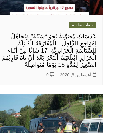
ملفات ساخنة
عَدَسَاتٌ مُصَوَّبَةٌ نَحْوَ “سَبْتَةَ” وَتَجَاهُلٌ
لِفَوَاجِعِ الدَّاخِلِ.. الْمُفَارَقَةُ الْقَاتِلَةُ
لِلسِّيَاسَةِ الْجَزَائِرِيَّةِ: 17 شَابًّا مِنْ أَبْنَاءِ
الْجَزَائِرِ ابْتَلَعَهُمُ الْبَحْرُ بَعْدَ أَنْ تَاهَ قَارِبُهُمُ
الصَّغِيرُ لِمُدَّةِ 15 يَوْمًا مُتَوَاصِلَةً
أغسطس 8, 2026
0