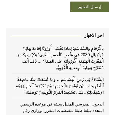
اخر الاخبار
بِالْأَرْقَامِ وَالسِّيَاسَةِ: لِمَاذَا تَخْشَى أُورُوبَّا إِقَامَةَ نِهَائِيِّ
مُونْدِيَالِ 2030 فِي مَلْعَبِ “الْحَسَنِ الثَّانِي” وَكَيْفَ يَكْسِرُ
الْمَغْرِبُ الْهَيْمَنَةَ الْأُورُوبِّيَّةَ عَلَى الْفِيفَا؟…. 115 أَلْفَ
مُتَفَرِّجٍ وَنِهَايَةُ الْوِصَايَةِ الْكُرَوِيَّةِ
اَلسِّيَادَةُ فِي زَمَنِ اَلْهَشَاشَةِ… وَمَا كَشَفَتْ عَنْهُ عَاصِفَةُ
اَلتَّصْرِيحَاتِ بَيْنَ تُونُسَ وَالْجَزَائِرِ: بَيْنَ “خَيْمَةِ” اَلْجَارِ وَوَهْمِ
اَلاِسْتِقْلَالِيَّةِ.. مَتَى يَسْتَعِيدُ اَلْقَرَارُ اَلتُّونِسِيُّ بَوْصَلَتَهُ؟
الدخول المدرسي المقبل سیتم في موعده الرسمي
المحدد سلفا طبقا لمقتضیات المقرر الوزاري رقم