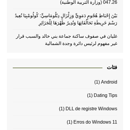
047.26 (وزارة التربية الوطنية)
بَيْنَ إِحْبَاطِ هُجُومٍ دَمَوِيٍّ وَزِلْزَالٍ دِبْلُومَاسِيٍّ: كُولُومْبِيَا تُعِيدُ
رَسْمَ خَرِيطَةِ تَحَالُفَاتِهَا وَتُدِيرُ ظَهْرَهَا لِلْجَزَائِرِ
غليان في صفوف ساكنة جماعة بني خالد والسبب قرار
غير مفهوم لرئيس دائرة وجدة الشمالية
فئات
(1)
Android
(1)
Dating Tips
(1)
DLL de registre Windows
(1)
Erros do Windows 11