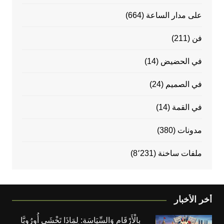
على مدار الساعة
(664)
فن
(211)
في الحضيض
(14)
في الصميم
(24)
في القمة
(14)
مدونات
(380)
ملفات ساخنة
(8٬231)
أخر الأخبار
بِالْأَرْقَامِ وَالسِّيَاسَةِ: لِمَاذَا تَخْشَى أُورُوبَّا