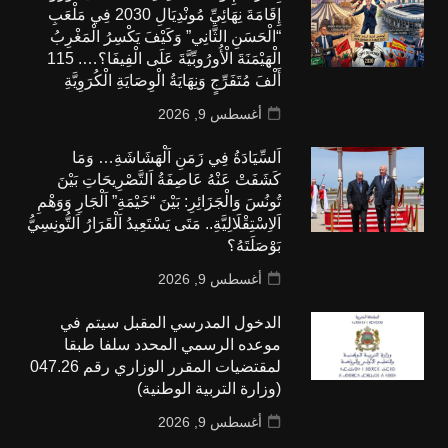
إِقَامَةَ نِهَائِيِّ مُونْدِيَالِ 2030 فِي مَلْعَبِ
“الْحَسَنِ الثَّانِي” وَكَيْفَ يَكْسِرُ الْمَغْرِبُ
الْهَيْمَنَةَ الْأُورُوبِّيَّةَ عَلَى الْفِيفَا؟…. 115
أَلْفَ مُتَفَرِّجٍ وَنِهَايَةُ الْوِصَايَةِ الْكُرَوِيَّةِ
أغسطس 9, 2026
اَلسِّيَادَةُ فِي زَمَنِ اَلْهَشَاشَةِ… وَمَا
كَشَفَتْ عَنْهُ عَاصِفَةُ اَلتَّصْرِيحَاتِ بَيْنَ
تُونُسَ وَالْجَزَائِرِ: بَيْنَ “خَيْمَةِ” اَلْجَارِ وَوَهْمِ
اَلاِسْتِقْلَالِيَّةِ.. مَتَى يَسْتَعِيدُ اَلْقَرَارُ اَلتُّونِسِيُّ
بَوْصَلَتَهُ؟
أغسطس 9, 2026
الدخول المدرسي المقبل سیتم في
موعده الرسمي المحدد سلفا طبقا
لمقتضیات المقرر الوزاري رقم 047.26
(وزارة التربية الوطنية)
أغسطس 9, 2026