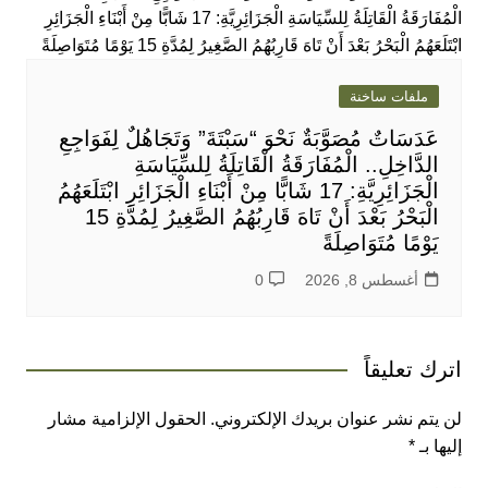
ملفات ساخنة
عَدَسَاتٌ مُصَوَّبَةٌ نَحْوَ “سَبْتَةَ” وَتَجَاهُلٌ لِفَوَاجِعِ
الدَّاخِلِ.. الْمُفَارَقَةُ الْقَاتِلَةُ لِلسِّيَاسَةِ
الْجَزَائِرِيَّةِ: 17 شَابًّا مِنْ أَبْنَاءِ الْجَزَائِرِ ابْتَلَعَهُمُ
الْبَحْرُ بَعْدَ أَنْ تَاهَ قَارِبُهُمُ الصَّغِيرُ لِمُدَّةِ 15
يَوْمًا مُتَوَاصِلَةً
أغسطس 8, 2026
0
اترك تعليقاً
لن يتم نشر عنوان بريدك الإلكتروني.
الحقول الإلزامية مشار
إليها بـ
*