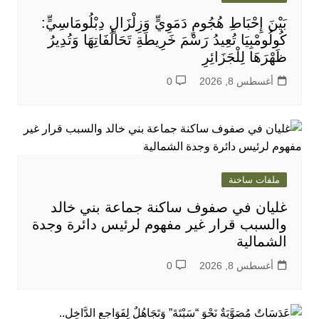
بَيْنَ إِحْبَاطِ هُجُومٍ دَمَوِيٍّ وَزِلْزَالٍ دِبْلُومَاسِيٍّ:
كُولُومْبِيَا تُعِيدُ رَسْمَ خَرِيطَةِ تَحَالُفَاتِهَا وَتُدِيرُ
ظَهْرَهَا لِلْجَزَائِرِ
أغسطس 8, 2026
0
ملفات ساخنة
غليان في صفوف ساكنة جماعة بني خالد
والسبب قرار غير مفهوم لرئيس دائرة وجدة
الشمالية
أغسطس 8, 2026
0