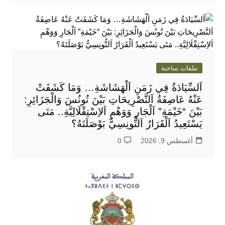
ملفات ساخنة
اَلسِّيَادَةُ فِي زَمَنِ اَلْهَشَاشَةِ… وَمَا كَشَفَتْ
عَنْهُ عَاصِفَةُ اَلتَّصْرِيحَاتِ بَيْنَ تُونُسَ وَالْجَزَائِرِ:
بَيْنَ “خَيْمَةِ” اَلْجَارِ وَوَهْمِ اَلاِسْتِقْلَالِيَّةِ.. مَتَى
يَسْتَعِيدُ اَلْقَرَارُ اَلتُّونِسِيُّ بَوْصَلَتَهُ؟
أغسطس 9, 2026
0