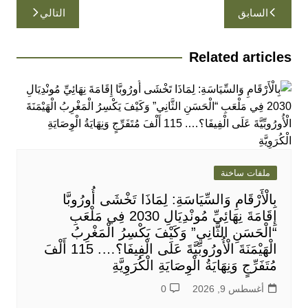
تصفّح
السابق
التالي
المقالات
Related articles
ملفات ساخنة
بِالْأَرْقَامِ وَالسِّيَاسَةِ: لِمَاذَا تَخْشَى أُورُوبَّا
إِقَامَةَ نِهَائِيِّ مُونْدِيَالِ 2030 فِي مَلْعَبِ
“الْحَسَنِ الثَّانِي” وَكَيْفَ يَكْسِرُ الْمَغْرِبُ
الْهَيْمَنَةَ الْأُورُوبِّيَّةَ عَلَى الْفِيفَا؟…. 115 أَلْفَ
مُتَفَرِّجٍ وَنِهَايَةُ الْوِصَايَةِ الْكُرَوِيَّةِ
أغسطس 9, 2026
0