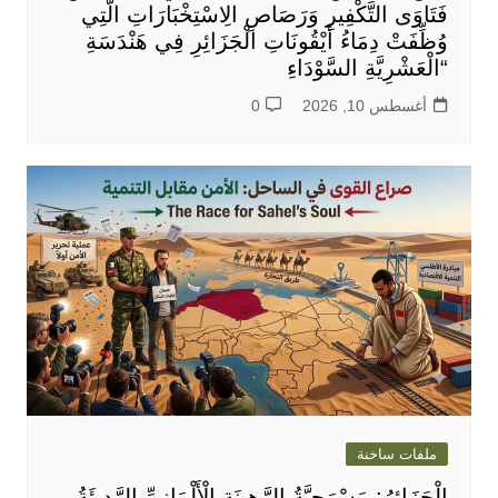
فَتَاوَى التَّكْفِيرِ وَرَصَاصِ الِاسْتِخْبَارَاتِ الَّتِي
وُظِّفَتْ دِمَاءُ أَيْقُونَاتِ الْجَزَائِرِ فِي هَنْدَسَةِ
“الْعَشْرِيَّةِ السَّوْدَاءِ
أغسطس 10, 2026
0
ملفات ساخنة
الْجَزَائِرُ: مَسْرَحِيَّةُ الرَّهِينَةِ الْأَلْمَانِيِّ الرَّدِيئَةُ