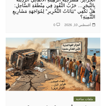
بِالنِّيجَرِ… حَرْبُ النُّفُوذِ فِي مِنْطَقَةِ السَّاحِلِ:
هَلْ تَكْفِي “بَيَانَاتُ التَّحْرِيرِ” لِمُوَاجَهَةِ مَشَارِيعِ
التَّنْمِيَةِ؟
أغسطس 10, 2026
0
ملفات ساخنة