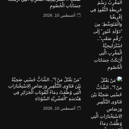
حِسَابَاتِ الْخُصُومِ
أغسطس 10, 2026
“مَنْ يَقْتُلُ مَنْ؟”.. الشَّابُّ حُسْنِي ضَحِيَّةٌ
بَيْنَ فَتَاوَى التَّكْفِيرِ وَرَصَاصِ الِاسْتِخْبَارَاتِ
الَّتِي وُظِّفَتْ دِمَاءُ أَيْقُونَاتِ الْجَزَائِرِ فِي
هَنْدَسَةِ “الْعَشْرِيَّةِ السَّوْدَاءِ
أغسطس 10, 2026