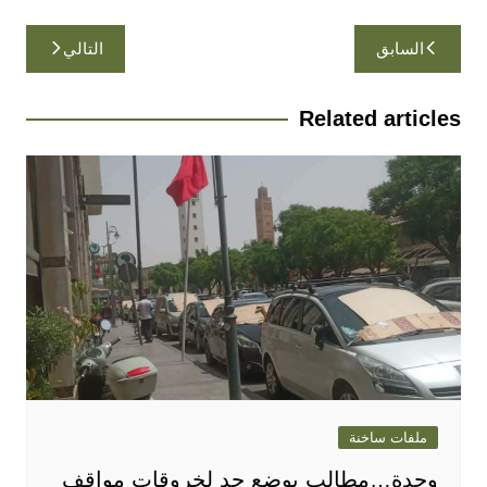
تصفّح
السابق
التالي
المقالات
Related articles
ملفات ساخنة
وجدة…مطالب بوضع حد لخروقات مواقف