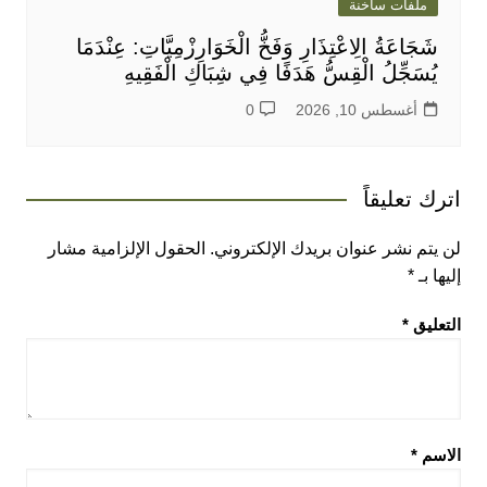
ملفات ساخنة
شَجَاعَةُ الِاعْتِذَارِ وَفَخُّ الْخَوَارِزْمِيَّاتِ: عِنْدَمَا
يُسَجِّلُ الْقِسُّ هَدَفًا فِي شِبَاكِ الْفَقِيهِ
أغسطس 10, 2026
0
اترك تعليقاً
لن يتم نشر عنوان بريدك الإلكتروني.
الحقول الإلزامية مشار
إليها بـ
*
التعليق
*
الاسم
*