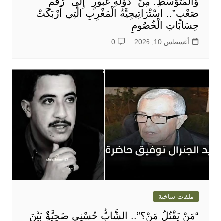
وَالْمُتَوَسِّطِ: مِنَ “دَوْلَةِ عُبُورٍ” إِلَى “رَقْمٍ
صَعْبٍ”.. اسْتْرَاتِيجِيَّةُ الْمَغْرِبِ الَّتِي أَرْبَكَتْ
حِسَابَاتِ الْخُصُومِ
أغسطس 10, 2026
0
ملفات ساخنة
“مَنْ يَقْتُلُ مَنْ؟”.. الشَّابُّ حُسْنِي ضَحِيَّةٌ بَيْنَ