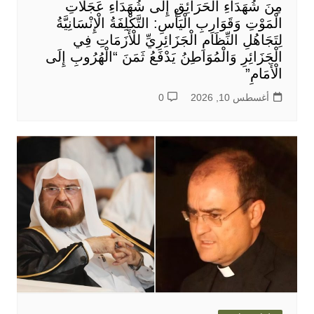
مِنَ شُهَدَاءِ الْحَرَائِقِ إِلَى شُهَدَاءِ عَجَلَاتِ
الْمَوْتِ وَقَوَارِبِ الْيَأْسِ: التَّكْلِفَةُ الْإِنْسَانِيَّةُ
لِتَجَاهُلِ النِّظَامِ الْجَزَائِرِيِّ للْأَزَمَاتِ فِي
الْجَزَائِرِ وَالْمُوَاطِنُ يَدْفَعُ ثَمَنَ “الْهُرُوبِ إِلَى
الْأَمَامِ”
أغسطس 10, 2026
0