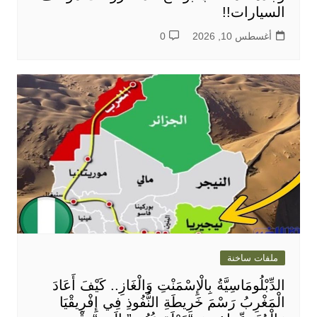
السيارات!!
أغسطس 10, 2026
0
ملفات ساخنة
الدِّبْلُومَاسِيَّةُ بِالْإِسْمَنْتِ وَالْغَازِ.. كَيْفَ أَعَادَ
الْمَغْرِبُ رَسْمَ خَرِيطَةِ النُّفُوذِ فِي إِفْرِيقْيَا