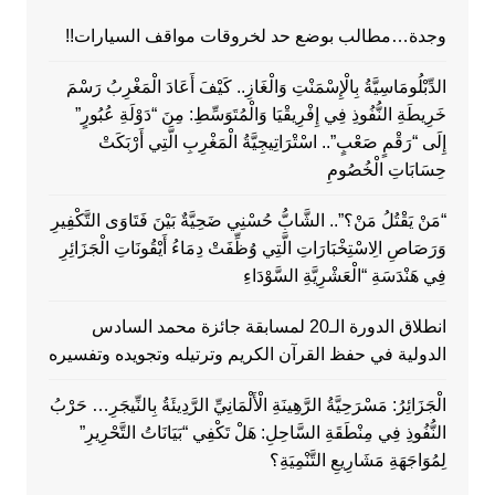
وجدة…مطالب بوضع حد لخروقات مواقف السيارات!!
الدِّبْلُومَاسِيَّةُ بِالْإِسْمَنْتِ وَالْغَازِ.. كَيْفَ أَعَادَ الْمَغْرِبُ رَسْمَ
خَرِيطَةِ النُّفُوذِ فِي إِفْرِيقْيَا وَالْمُتَوَسِّطِ: مِنَ “دَوْلَةِ عُبُورٍ”
إِلَى “رَقْمٍ صَعْبٍ”.. اسْتْرَاتِيجِيَّةُ الْمَغْرِبِ الَّتِي أَرْبَكَتْ
حِسَابَاتِ الْخُصُومِ
“مَنْ يَقْتُلُ مَنْ؟”.. الشَّابُّ حُسْنِي ضَحِيَّةٌ بَيْنَ فَتَاوَى التَّكْفِيرِ
وَرَصَاصِ الِاسْتِخْبَارَاتِ الَّتِي وُظِّفَتْ دِمَاءُ أَيْقُونَاتِ الْجَزَائِرِ
فِي هَنْدَسَةِ “الْعَشْرِيَّةِ السَّوْدَاءِ
انطلاق الدورة الـ20 لمسابقة جائزة محمد السادس
الدولية في حفظ القرآن الكريم وترتيله وتجويده وتفسيره
الْجَزَائِرُ: مَسْرَحِيَّةُ الرَّهِينَةِ الْأَلْمَانِيِّ الرَّدِيئَةُ بِالنِّيجَرِ… حَرْبُ
النُّفُوذِ فِي مِنْطَقَةِ السَّاحِلِ: هَلْ تَكْفِي “بَيَانَاتُ التَّحْرِيرِ”
لِمُوَاجَهَةِ مَشَارِيعِ التَّنْمِيَةِ؟