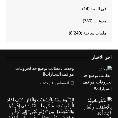
في القمة
(14)
مدونات
(380)
ملفات ساخنة
(8٬240)
أخر الأخبار
وجدة…مطالب بوضع حد لخروقات
مواقف السيارات!!
أغسطس 10, 2026
الدِّبْلُومَاسِيَّةُ بِالْإِسْمَنْتِ وَالْغَازِ.. كَيْفَ أَعَادَ
الْمَغْرِبُ رَسْمَ خَرِيطَةِ النُّفُوذِ فِي إِفْرِيقْيَا
وَالْمُتَوَسِّطِ: مِنَ “دَوْلَةِ عُبُورٍ” إِلَى “رَقْمٍ
صَعْبٍ”.. اسْتْرَاتِيجِيَّةُ الْمَغْرِبِ الَّتِي أَرْبَكَتْ