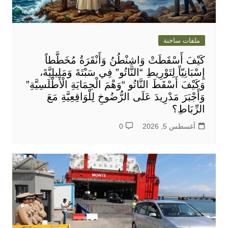
ملفات ساخنة
كَيْفَ أَسْقَطَتْ وَاشِنْطُنُ وَأَنْقَرَةُ مُخَطَّطاً
إِسْبَانِيّاً لِتَوْرِيطِ “النَّاتُو” فِي سَبْتَةَ وَمَلِيلِيَّةَ،
وَكَيْفَ أَسْقَطَ النَّاتُو “وَهْمَ الْحِمَايَةِ الْأَطْلَسِيَّةِ”
وَأَجْبَرَ مَدْرِيدَ عَلَى الرُّضُوخِ لِلْوَاقِعِيَّةِ مَعَ
الرِّبَاطِ؟
أغسطس 5, 2026
0