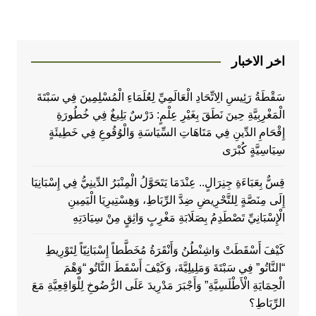
اخر الاخبار
سَقْطَةُ رَئِيسِ الِاتِّحَادِ الْعَالَمِيِّ لِعُلَمَاءِ الْمُسْلِمِينَ فِي سَبْتَةَ
الْمَغْرِبِيَّةِ حِينَ نَطَقَ بِغَيْرِ عِلْمٍ: دَرْسٌ بَلِيغٌ فِي خُطُورَةِ
إِقْحَامِ الدِّينِ فِي مَتَاهَاتِ السِّيَاسَةِ وَالْوُقُوعِ فِي خَطِيئَةٍ
سِيَاسِيَّةٍ كُبْرَى
قِسٌّ بِعَبَاءَةِ جِنِرَالٍ.. عِنْدَمَا يَتَحَوَّلُ الْمِنْبَرُ الدِّينِيُّ فِي إِسْبَانِيَا
إِلَى مِنَصَّةٍ لِلتَّحْرِيضِ ضِدَّ الرِّبَاطِ، وَهِسْتِيرِيَا الْيَمِينِ
الْإِسْبَانِيِّ تَصْطَدِمُ بِصَلَابَةِ مَغْرِبٍ وَاثِقٍ مِنْ سِيَادَتِهِ
كَيْفَ أَسْقَطَتْ وَاشِنْطُنُ وَأَنْقَرَةُ مُخَطَّطاً إِسْبَانِيّاً لِتَوْرِيطِ
“النَّاتُو” فِي سَبْتَةَ وَمَلِيلِيَّةَ، وَكَيْفَ أَسْقَطَ النَّاتُو “وَهْمَ
الْحِمَايَةِ الْأَطْلَسِيَّةِ” وَأَجْبَرَ مَدْرِيدَ عَلَى الرُّضُوخِ لِلْوَاقِعِيَّةِ مَعَ
الرِّبَاطِ؟