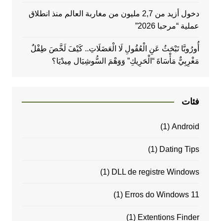
دخول أزيد من 2,7 مليون من مغاربة العالم منذ انطلاق
عملية “مرحبا 2026”
أُورُوبَّا تَبْحَثُ عَنِ الْعُقُولِ لَا الْعَضَلَاتِ.. كَيْفَ لَخَّصَ طِفْلٌ
مَغْرِبِيٌّ مَأْسَاةَ “الْحَرِيكِ” وَوَهْمَ السُّوشِيَال مِيدْيَا؟
فئات
(1)
Android
(1)
Dating Tips
(1)
DLL de registre Windows
(1)
Erros do Windows 11
(1)
Extentions Finder