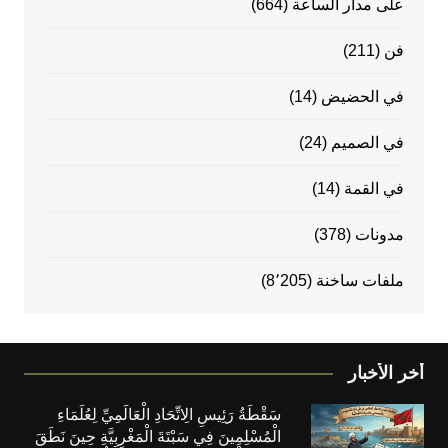
على مدار الساعة
(664)
فن
(211)
في الحضيض
(14)
في الصميم
(24)
في القمة
(14)
مدونات
(378)
ملفات ساخنة
(8٬205)
أخر الأخبار
سَقْطَةُ رَئِيسِ الِاتِّحَادِ الْعَالَمِيِّ لِعُلَمَاءِ
الْمُسْلِمِينَ فِي سَبْتَةَ الْمَغْرِبِيَّةِ حِينَ نَطَقَ