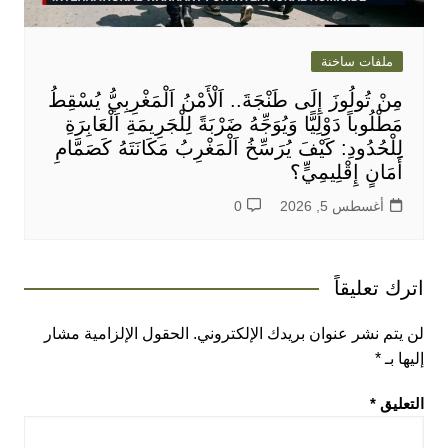
ملفات ساخنة
مِنْ تُولُوزَ إِلَى طَنْجَةَ.. اَلْأَمْنُ اَلْمَغْرِبِيُّ يُسْقِطُ
مَطْلُوباً دَوْلِيًّا وَيُوَجِّهُ ضَرْبَةً لِلْجَرِيمَةِ اَلْعَابِرَةِ
لِلْحُدُودِ: كَيْفَ يُرَسِّخُ اَلْمَغْرِبُ مَكَانَتَهُ كَصَمَّامِ
أَمَانٍ إِقْلِيمِيٍّ؟
أغسطس 5, 2026
0
اترك تعليقاً
لن يتم نشر عنوان بريدك الإلكتروني.
الحقول الإلزامية مشار
إليها بـ
*
التعليق
*