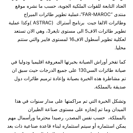
العتاد التابعة للقوات الملكية الجوية، حسب ما نشره موقع
منتدى “
FAR-MAROC
“،عملية تطوير طائرات الميراج
وطائرات الالفا جيت
برنامج أستراك
( ASTRAC)
وكذا عملية
تطوير طائرات الاف5 الى مستوى تايغر3، وهي الان تستعد
لعكلية تطوير أسطول الاف16 لمستوى فايبر والتي ستتم
محليا
.
كما تفخر أوراش الصيانة بخبرتها المعروفة اقليميا ودوليا في
صيانة طائرات السي130 على جميع الدرجات حيث سبق ان
تم مشاطرة هذه الخبرة بصيانة وإعادة ترميم طائرات دول
صديقة بالمملكة
.
وتشكل الخبرة التي تم مراكمتها على مدار سنوات في هذا
الميدان وما تم إنجازه على مستوى صناعة الطيران
بالمملكة،
حسب نفس المصدر،
رصيدا محترما ورأسمال مهم
يمكن استثماره أو سيتم استثماره لبناء قاعدة صناعية ذات بعد