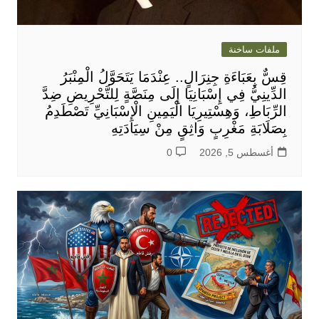
ملفات ساخنة
قِسٌّ بِعَبَاءَةِ جِنِرَالٍ.. عِنْدَمَا يَتَحَوَّلُ الْمِنْبَرُ
الدِّينِيُّ فِي إِسْبَانِيَا إِلَى مِنَصَّةٍ لِلتَّحْرِيضِ ضِدَّ
الرِّبَاطِ، وَهِسْتِيرِيَا الْيَمِينِ الْإِسْبَانِيِّ تَصْطَدِمُ
بِصَلَابَةِ مَغْرِبٍ وَاثِقٍ مِنْ سِيَادَتِهِ
أغسطس 5, 2026
0