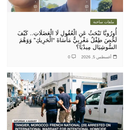
ملفات ساخنة
أُورُوبَّا تَبْحَثُ عَنِ الْعُقُولِ لَا الْعَضَلَاتِ.. كَيْفَ
لَخَّصَ طِفْلٌ مَغْرِبِيٌّ مَأْسَاةَ “الْحَرِيكِ” وَوَهْمَ
السُّوشِيَال مِيدْيَا؟
أغسطس 5, 2026
0