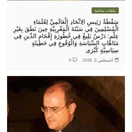
ملفات ساخنة
سَقْطَةُ رَئِيسِ الِاتِّحَادِ الْعَالَمِيِّ لِعُلَمَاءِ
الْمُسْلِمِينَ فِي سَبْتَةَ الْمَغْرِبِيَّةِ حِينَ نَطَقَ بِغَيْرِ
عِلْمٍ: دَرْسٌ بَلِيغٌ فِي خُطُورَةِ إِقْحَامِ الدِّينِ فِي
مَتَاهَاتِ السِّيَاسَةِ وَالْوُقُوعِ فِي خَطِيئَةٍ
سِيَاسِيَّةٍ كُبْرَى
أغسطس 5, 2026
0