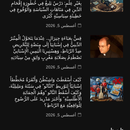
بِغَيْرِ عِلْمٍ: دَرْسٌ بَلِيغٌ فِي خُطُورَةِ إِقْحَامِ
الدِّينِ فِي مَتَاهَاتِ السِّيَاسَةِ وَالْوُقُوعِ فِي
خَطِيئَةٍ سِيَاسِيَّةٍ كُبْرَى
أغسطس 5, 2026
قِسٌّ بِعَبَاءَةِ جِنِرَالٍ.. عِنْدَمَا يَتَحَوَّلُ الْمِنْبَرُ
الدِّينِيُّ فِي إِسْبَانِيَا إِلَى مِنَصَّةٍ لِلتَّحْرِيضِ
ضِدَّ الرِّبَاطِ، وَهِسْتِيرِيَا الْيَمِينِ الْإِسْبَانِيِّ
تَصْطَدِمُ بِصَلَابَةِ مَغْرِبٍ وَاثِقٍ مِنْ سِيَادَتِهِ
أغسطس 5, 2026
كَيْفَ أَسْقَطَتْ وَاشِنْطُنُ وَأَنْقَرَةُ مُخَطَّطاً
إِسْبَانِيّاً لِتَوْرِيطِ “النَّاتُو” فِي سَبْتَةَ وَمَلِيلِيَّةَ،
وَكَيْفَ أَسْقَطَ النَّاتُو “وَهْمَ الْحِمَايَةِ
الْأَطْلَسِيَّةِ” وَأَجْبَرَ مَدْرِيدَ عَلَى الرُّضُوخِ
لِلْوَاقِعِيَّةِ مَعَ الرِّبَاطِ؟
أغسطس 5, 2026