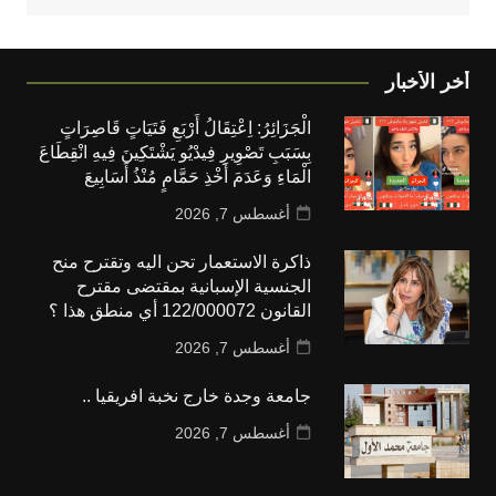
أخر الأخبار
الْجَزَائِرُ: اِعْتِقَالُ أَرْبَعِ فَتَيَاتٍ قَاصِرَاتٍ
بِسَبَبِ تَصْوِيرِ فِيدْيُو يَشْتَكِينَ فِيهِ انْقِطَاعَ
الْمَاءِ وَعَدَمَ أَخْذِ حَمَّامٍ مُنْذُ أَسَابِيعَ
أغسطس 7, 2026
ذاكرة الاستعمار تحن اليه وتقترح منح
الجنسية الإسبانية بمقتضى مقترح
القانون 122/000072 أي منطق هذا ؟
أغسطس 7, 2026
جامعة وجدة خارج نخبة افريقيا ..
أغسطس 7, 2026