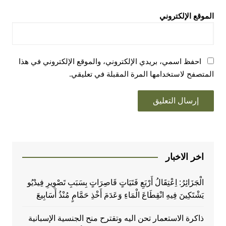
الموقع الإلكتروني
احفظ اسمي، بريدي الإلكتروني، والموقع الإلكتروني في هذا
المتصفح لاستخدامها المرة المقبلة في تعليقي.
اخر الاخبار
الْجَزَائِرُ: اِعْتِقَالُ أَرْبَعِ فَتَيَاتٍ قَاصِرَاتٍ بِسَبَبِ تَصْوِيرِ فِيدْيُو
يَشْتَكِينَ فِيهِ انْقِطَاعَ الْمَاءِ وَعَدَمَ أَخْذِ حَمَّامٍ مُنْذُ أَسَابِيعَ
ذاكرة الاستعمار تحن اليه وتقترح منح الجنسية الإسبانية