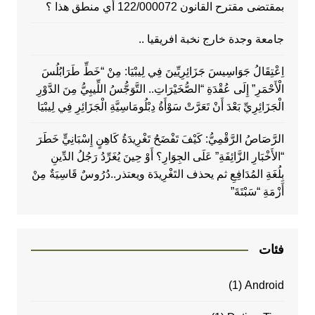
بمقتضى مقترح القانون 122/000072 أي منطق هذا ؟
جامعة وجدة خارج نخبة افريقيا ..
اِعْتِقَالُ جَوَاسِيسَ جَزَائِرِيِّينَ فِي لِيبْيَا: مِنْ “خَطِّ طَرَابُلُسَ
الْأَحْمَرِ” إِلَى عُقْدَةِ “الصُّخَيْرَاتِ.. التَّوَجُّسُ اللِّيبِيُّ مِنَ الدَّوْرِ
الْجَزَائِرِيِّ بَعْدَ أَنْ تَعَرَّتْ سَوْأَةُ دِبْلُومَاسِيَّةِ الْجَزَائِرِ فِي لِيبْيَا
الرَّصَاصُ الرَّقْمِيُّ: كَيْفَ تَفْضَحُ تَغْرِيدَةُ كَاهِنٍ إِسْبَانِيٍّ خَطَرَ
“الأَخْبَارِ الزَّائِفَةِ” عَلَى الجِوَارِ؟ أَوْ حِينَ يُغَرِّدُ رَجُلُ الدِّينِ
بِلُغَةِ المُدَافِعِ ثم يحذف التَغْرِيدَة ويعتذر..دُرُوسٌ قَاسِيَةٌ مِنْ
أَزْمَةِ “سَبْتَةَ”
فئات
(1)
Android