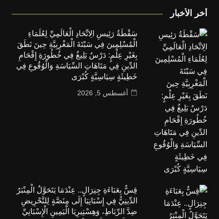
أخر الأخبار
سَقْطَةُ رَئِيسِ الِاتِّحَادِ الْعَالَمِيِّ لِعُلَمَاءِ
الْمُسْلِمِينَ فِي سَبْتَةَ الْمَغْرِبِيَّةِ حِينَ نَطَقَ
بِغَيْرِ عِلْمٍ: دَرْسٌ بَلِيغٌ فِي خُطُورَةِ إِقْحَامِ
الدِّينِ فِي مَتَاهَاتِ السِّيَاسَةِ وَالْوُقُوعِ فِي
خَطِيئَةٍ سِيَاسِيَّةٍ كُبْرَى
أغسطس 5, 2026
قِسٌّ بِعَبَاءَةِ جِنِرَالٍ.. عِنْدَمَا يَتَحَوَّلُ الْمِنْبَرُ
الدِّينِيُّ فِي إِسْبَانِيَا إِلَى مِنَصَّةٍ لِلتَّحْرِيضِ
ضِدَّ الرِّبَاطِ، وَهِسْتِيرِيَا الْيَمِينِ الْإِسْبَانِيِّ