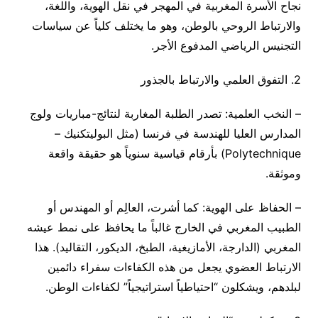
نجاح الأسرة المغربية في المهجر في نقل الهوية، واللغة،
والارتباط الروحي بالوطن، وهو ما يختلف كلياً عن سياسات
التجنيس الرياضي المدفوع الأجر.
2. التفوق العلمي والارتباط بالجذور
– النخب العلمية: تصدر الطلبة المغاربة لنتائج-مباريات ولوج
المدارس العليا للهندسة في فرنسا (مثل البوليتكنيك –
Polytechnique) بأرقام قياسية سنوياً هو حقيقة واقعة
وموثقة.
– الحفاظ على الهوية: كما أشرت، العالِم أو المهندس أو
الطبيب المغربي في الخارج غالباً ما يحافظ على نمط عيشه
المغربي (الدارجة، الأمازيغية، الطبخ، الديكور، التقاليد). هذا
الارتباط العضوي يجعل من هذه الكفاءات سفراء دائمين
لبلدهم، ويشكلون “احتياطياً استراتيجياً” لكفاءات الوطن.