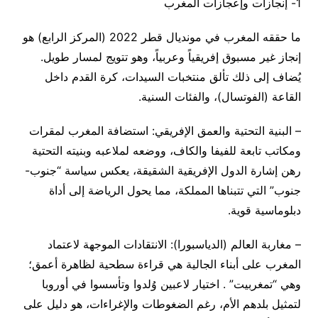
1- إنجازات وإعجازات المغرب
ما حققه المغرب في مونديال قطر 2022 (المركز الرابع) هو
إنجاز غير مسبوق إفريقياً وعربياً، وهو تتويج لمسار طويل.
يُضاف إلى ذلك تألق منتخبات السيدات، كرة القدم داخل
القاعة (الفوتسال)، والفئات السنية.
– البنية التحتية والعمق الإفريقي: استضافة المغرب لمقرات
ومكاتب تابعة للفيفا والكاف، ووضعه لملاعبه وبنيته التحتية
رهن إشارة الدول الإفريقية الشقيقة، يعكس سياسة “جنوب-
جنوب” التي تتبناها المملكة، مما يحول الرياضة إلى أداة
دبلوماسية قوية.
– مغاربة العالم (الدياسبورا): الانتقادات الموجهة لاعتماد
المغرب على أبناء الجالية هي قراءة سطحية لظاهرة أعمق؛
وهي “تمغربيت” . اختيار لاعبين وُلدوا وتأسسوا في أوروبا
لتمثيل بلدهم الأم، رغم الضغوطات والإغراءات، هو دليل على