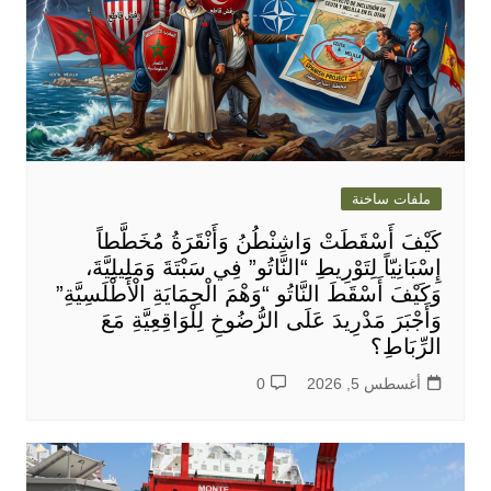
ملفات ساخنة
كَيْفَ أَسْقَطَتْ وَاشِنْطُنُ وَأَنْقَرَةُ مُخَطَّطاً
إِسْبَانِيّاً لِتَوْرِيطِ “النَّاتُو” فِي سَبْتَةَ وَمَلِيلِيَّةَ،
وَكَيْفَ أَسْقَطَ النَّاتُو “وَهْمَ الْحِمَايَةِ الْأَطْلَسِيَّةِ”
وَأَجْبَرَ مَدْرِيدَ عَلَى الرُّضُوخِ لِلْوَاقِعِيَّةِ مَعَ
الرِّبَاطِ؟
أغسطس 5, 2026
0