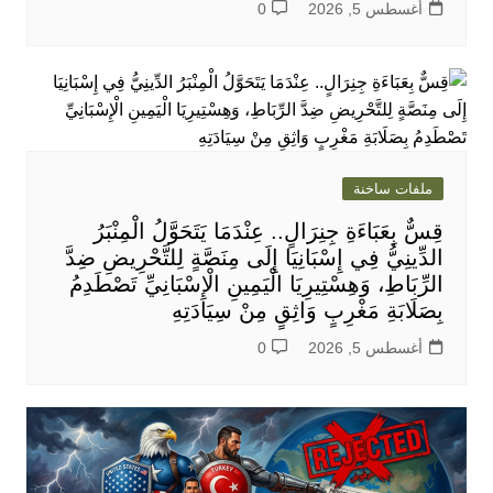
أغسطس 5, 2026
0
ملفات ساخنة
قِسٌّ بِعَبَاءَةِ جِنِرَالٍ.. عِنْدَمَا يَتَحَوَّلُ الْمِنْبَرُ
الدِّينِيُّ فِي إِسْبَانِيَا إِلَى مِنَصَّةٍ لِلتَّحْرِيضِ ضِدَّ
الرِّبَاطِ، وَهِسْتِيرِيَا الْيَمِينِ الْإِسْبَانِيِّ تَصْطَدِمُ
بِصَلَابَةِ مَغْرِبٍ وَاثِقٍ مِنْ سِيَادَتِهِ
أغسطس 5, 2026
0