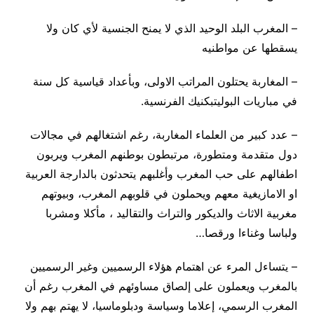
– المغرب البلد الوحيد الذي لا يمنح الجنسية لأي كان ولا
يسقطها عن مواطنيه
– المغاربة يحتلون المراتب الاولى، وبأعداد قياسية كل سنة
في مباريات البوليتبكنيك الفرنسية.
– عدد كبير من العلماء المغاربة، رغم اشتغالهم في مجالات
دول متقدمة ومتطورة، مرتبطون بوطنهم المغرب ويربون
اطفالهم على حب المغرب وأغلبهم يتحدثون بالدارجة العربية
او الامازيغية معهم ويحملون في قلوبهم المغرب، وبيوتهم
مغربية الاثاث والديكور والتراث والتقاليد ، مأكلا ومشربا
ولباسا وغناءا ورقصا…
– يتساءل المرء عن اهتمام هؤلاء الرسميين وغير الرسميين
بالمغرب ويعملون على إلصاق مساوئهم في المغرب رغم أن
المغرب الرسمي، إعلاما وسياسة ودبلوماسيا، لا يهتم بهم ولا