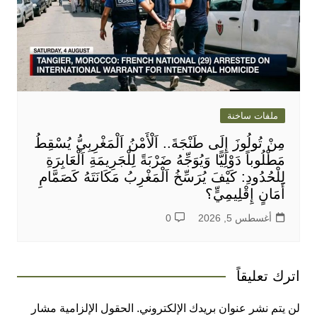
ملفات ساخنة
مِنْ تُولُوزَ إِلَى طَنْجَةَ.. اَلْأَمْنُ اَلْمَغْرِبِيُّ يُسْقِطُ
مَطْلُوباً دَوْلِيًّا وَيُوَجِّهُ ضَرْبَةً لِلْجَرِيمَةِ اَلْعَابِرَةِ
لِلْحُدُودِ: كَيْفَ يُرَسِّخُ اَلْمَغْرِبُ مَكَانَتَهُ كَصَمَّامِ
أَمَانٍ إِقْلِيمِيٍّ؟
أغسطس 5, 2026
0
اترك تعليقاً
لن يتم نشر عنوان بريدك الإلكتروني.
الحقول الإلزامية مشار