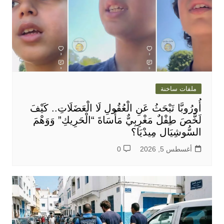
ملفات ساخنة
أُورُوبَّا تَبْحَثُ عَنِ الْعُقُولِ لَا الْعَضَلَاتِ.. كَيْفَ
لَخَّصَ طِفْلٌ مَغْرِبِيٌّ مَأْسَاةَ “الْحَرِيكِ” وَوَهْمَ
السُّوشِيَال مِيدْيَا؟
أغسطس 5, 2026
0