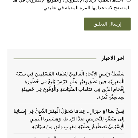
المتصفح لاستخدامها المرة المقبلة في تعليقي.
اخر الاخبار
سَقْطَةُ رَئِيسِ الِاتِّحَادِ الْعَالَمِيِّ لِعُلَمَاءِ الْمُسْلِمِينَ فِي سَبْتَةَ
الْمَغْرِبِيَّةِ حِينَ نَطَقَ بِغَيْرِ عِلْمٍ: دَرْسٌ بَلِيغٌ فِي خُطُورَةِ
إِقْحَامِ الدِّينِ فِي مَتَاهَاتِ السِّيَاسَةِ وَالْوُقُوعِ فِي خَطِيئَةٍ
سِيَاسِيَّةٍ كُبْرَى
قِسٌّ بِعَبَاءَةِ جِنِرَالٍ.. عِنْدَمَا يَتَحَوَّلُ الْمِنْبَرُ الدِّينِيُّ فِي إِسْبَانِيَا
إِلَى مِنَصَّةٍ لِلتَّحْرِيضِ ضِدَّ الرِّبَاطِ، وَهِسْتِيرِيَا الْيَمِينِ
الْإِسْبَانِيِّ تَصْطَدِمُ بِصَلَابَةِ مَغْرِبٍ وَاثِقٍ مِنْ سِيَادَتِهِ