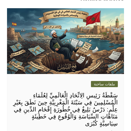
ملفات ساخنة
سَقْطَةُ رَئِيسِ الِاتِّحَادِ الْعَالَمِيِّ لِعُلَمَاءِ
الْمُسْلِمِينَ فِي سَبْتَةَ الْمَغْرِبِيَّةِ حِينَ نَطَقَ بِغَيْرِ
عِلْمٍ: دَرْسٌ بَلِيغٌ فِي خُطُورَةِ إِقْحَامِ الدِّينِ فِي
مَتَاهَاتِ السِّيَاسَةِ وَالْوُقُوعِ فِي خَطِيئَةٍ
سِيَاسِيَّةٍ كُبْرَى