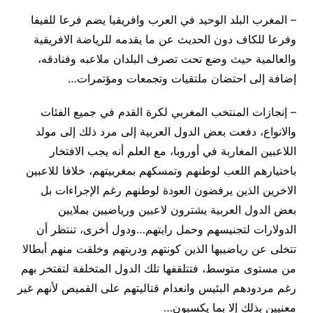
– المغرب البلد الوحيد في العرب وافريقيا يضم فرعا للفيفا
وفرعا للكاف دون الحديث عن ما يقدمه للرياضة الافريقية
والعالمية حيث وضع تحت تصرف البلدان ملاعبه وفنادقه،
إضافة إلى احتضان ملتقيات وتجمعات ومؤتمرات…
– إنجازات المنتخب المغربي لكرة القدم في جميع الفئات
والانواع، دفعت بعض الدول العربية إلى مرد ذلك إلى مولد
اللاعبين المغاربة في أوروبا، مع العلم أنه يجب الافتخار
باختيارهم اللعب لوطنهم وتمسكهم بمغربيتهم، خلافا للاعبين
الاخرين الذين يرفضون العودة لوطنهم رغم الإجراءات بل
بعض الدول العربية يشترون لاعبين ورياضيين بملايين
الدولارات لتجنيسهم وحمل رايتهم…ودول أخرى، تنتظر أن
تتخلى عن رياضييها الذين كونتهم ودربتهم وخلقت منهم أبطالا
من مستوى متوسط، فتتلقفها تلك الدول المتخلفة لتفتخر بهم
رغم مردودهم البئيس وانعدام قتاليتهم على القميص لأنهم غير
معنيين بذلك إلا بما يكسبون…