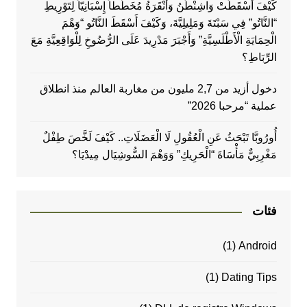
كَيْفَ أَسْقَطَتْ وَاشِنْطُنُ وَأَنْقَرَةُ مُخَطَّطاً إِسْبَانِيّاً لِتَوْرِيطِ
“النَّاتُو” فِي سَبْتَةَ وَمَلِيلِيَّةَ، وَكَيْفَ أَسْقَطَ النَّاتُو “وَهْمَ
الْحِمَايَةِ الْأَطْلَسِيَّةِ” وَأَجْبَرَ مَدْرِيدَ عَلَى الرُّضُوخِ لِلْوَاقِعِيَّةِ مَعَ
الرِّبَاطِ؟
دخول أزيد من 2,7 مليون من مغاربة العالم منذ انطلاق
عملية “مرحبا 2026”
أُورُوبَّا تَبْحَثُ عَنِ الْعُقُولِ لَا الْعَضَلَاتِ.. كَيْفَ لَخَّصَ طِفْلٌ
مَغْرِبِيٌّ مَأْسَاةَ “الْحَرِيكِ” وَوَهْمَ السُّوشِيَال مِيدْيَا؟
فئات
(1)
Android
(1)
Dating Tips