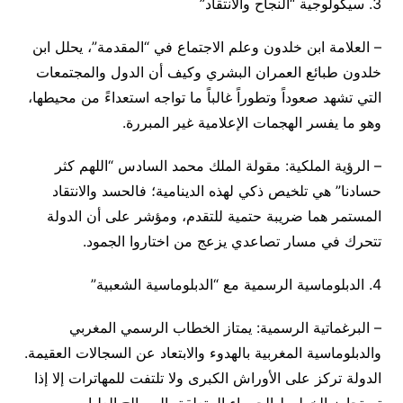
3. سيكولوجية “النجاح والانتقاد”
– العلامة ابن خلدون وعلم الاجتماع في “المقدمة”، يحلل ابن
خلدون طبائع العمران البشري وكيف أن الدول والمجتمعات
التي تشهد صعوداً وتطوراً غالباً ما تواجه استعداءً من محيطها،
وهو ما يفسر الهجمات الإعلامية غير المبررة.
– الرؤية الملكية: مقولة الملك محمد السادس “اللهم كثر
حسادنا” هي تلخيص ذكي لهذه الدينامية؛ فالحسد والانتقاد
المستمر هما ضريبة حتمية للتقدم، ومؤشر على أن الدولة
تتحرك في مسار تصاعدي يزعج من اختاروا الجمود.
4. الدبلوماسية الرسمية مع “الدبلوماسية الشعبية”
– البرغماتية الرسمية: يمتاز الخطاب الرسمي المغربي
والدبلوماسية المغربية بالهدوء والابتعاد عن السجالات العقيمة.
الدولة تركز على الأوراش الكبرى ولا تلتفت للمهاترات إلا إذا