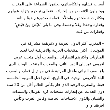
أسباب فشلهم وانتكاساتهم، يعلقون الشماعة على المغرب
ويحاولون الانتقاص من إنجازاته، فتعالى نباحهم وتزايد عويلهم
وتكاثرت شطحاتهم وامتلأت قمامة صدورهم خبثا ونتانة
وقذارة وحقدا وغلا وحسدا. وفي ما يلي “غَيْضٌ مِنْ فَيْضٍ”
وقطرات من غيث:
– المغرب أكثر الدول العربية والافريقية مشاركة في
المونديال، أكثر المنتخبات العربية والافريقية لعبا لعدد
المباريات واكثرهم انتصارات…والمغرب أول متخب عربي
افريقي عبر إلى الدور الثاني، والمغرب المنتخب الوحيد الذي
بلغ نصف النهائي واحتل المرتبة 4 في مونديال قطر، والمغرب
البلد الأفريقي الوحيد، في التاريخ، الذي احتل المرتبة الخامسة
فيفا، والمغرب الوحيد الذي فاز بكأس العالم أقل من 20 سنة
دون الحديث عن إنجازات منتخبات كرة الفوتيال والسيدات
والشبان والذوي الاحتياجات الخاصة وكاس العرب وكأس
افريقيا و..و..