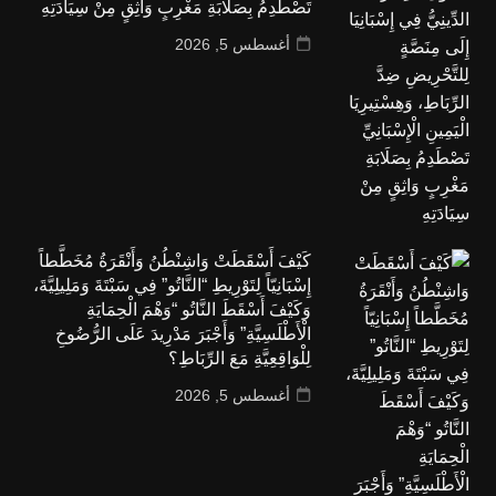
تَصْطَدِمُ بِصَلَابَةِ مَغْرِبٍ وَاثِقٍ مِنْ سِيَادَتِهِ
أغسطس 5, 2026
كَيْفَ أَسْقَطَتْ وَاشِنْطُنُ وَأَنْقَرَةُ مُخَطَّطاً
إِسْبَانِيّاً لِتَوْرِيطِ “النَّاتُو” فِي سَبْتَةَ وَمَلِيلِيَّةَ،
وَكَيْفَ أَسْقَطَ النَّاتُو “وَهْمَ الْحِمَايَةِ
الْأَطْلَسِيَّةِ” وَأَجْبَرَ مَدْرِيدَ عَلَى الرُّضُوخِ
لِلْوَاقِعِيَّةِ مَعَ الرِّبَاطِ؟
أغسطس 5, 2026