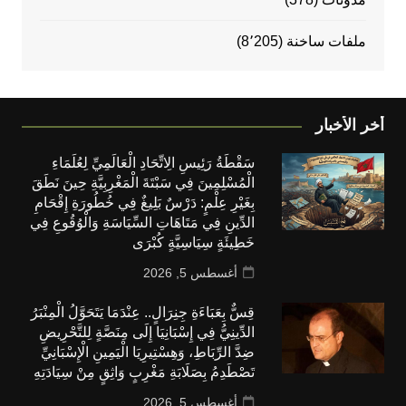
ملفات ساخنة
(8٬205)
أخر الأخبار
سَقْطَةُ رَئِيسِ الِاتِّحَادِ الْعَالَمِيِّ لِعُلَمَاءِ
الْمُسْلِمِينَ فِي سَبْتَةَ الْمَغْرِبِيَّةِ حِينَ نَطَقَ
بِغَيْرِ عِلْمٍ: دَرْسٌ بَلِيغٌ فِي خُطُورَةِ إِقْحَامِ
الدِّينِ فِي مَتَاهَاتِ السِّيَاسَةِ وَالْوُقُوعِ فِي
خَطِيئَةٍ سِيَاسِيَّةٍ كُبْرَى
أغسطس 5, 2026
قِسٌّ بِعَبَاءَةِ جِنِرَالٍ.. عِنْدَمَا يَتَحَوَّلُ الْمِنْبَرُ
الدِّينِيُّ فِي إِسْبَانِيَا إِلَى مِنَصَّةٍ لِلتَّحْرِيضِ
ضِدَّ الرِّبَاطِ، وَهِسْتِيرِيَا الْيَمِينِ الْإِسْبَانِيِّ
تَصْطَدِمُ بِصَلَابَةِ مَغْرِبٍ وَاثِقٍ مِنْ سِيَادَتِهِ
أغسطس 5, 2026