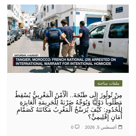
ملفات ساخنة
مِنْ تُولُوزَ إِلَى طَنْجَةَ.. اَلْأَمْنُ اَلْمَغْرِبِيُّ يُسْقِطُ
مَطْلُوباً دَوْلِيًّا وَيُوَجِّهُ ضَرْبَةً لِلْجَرِيمَةِ اَلْعَابِرَةِ
لِلْحُدُودِ: كَيْفَ يُرَسِّخُ اَلْمَغْرِبُ مَكَانَتَهُ كَصَمَّامِ
أَمَانٍ إِقْلِيمِيٍّ؟
أغسطس 5, 2026
0