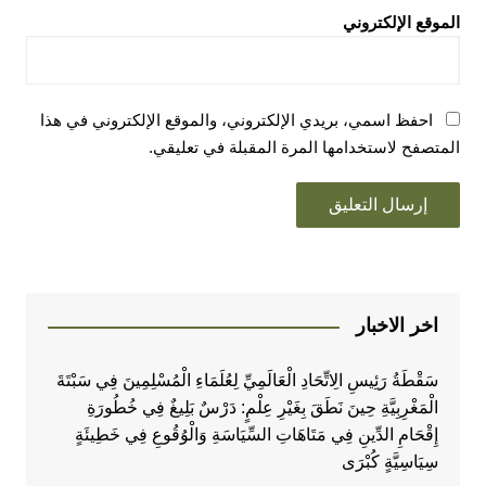
الموقع الإلكتروني
احفظ اسمي، بريدي الإلكتروني، والموقع الإلكتروني في هذا
المتصفح لاستخدامها المرة المقبلة في تعليقي.
اخر الاخبار
سَقْطَةُ رَئِيسِ الِاتِّحَادِ الْعَالَمِيِّ لِعُلَمَاءِ الْمُسْلِمِينَ فِي سَبْتَةَ
الْمَغْرِبِيَّةِ حِينَ نَطَقَ بِغَيْرِ عِلْمٍ: دَرْسٌ بَلِيغٌ فِي خُطُورَةِ
إِقْحَامِ الدِّينِ فِي مَتَاهَاتِ السِّيَاسَةِ وَالْوُقُوعِ فِي خَطِيئَةٍ
سِيَاسِيَّةٍ كُبْرَى