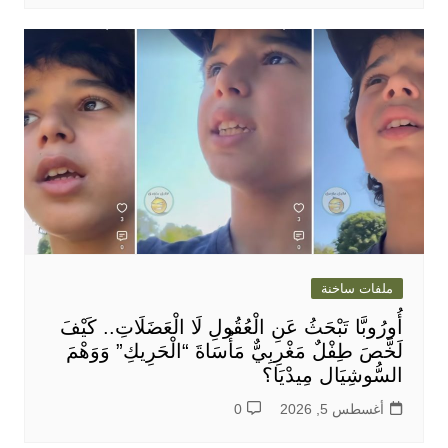
ملفات ساخنة
أُورُوبَّا تَبْحَثُ عَنِ الْعُقُولِ لَا الْعَضَلَاتِ.. كَيْفَ
لَخَّصَ طِفْلٌ مَغْرِبِيٌّ مَأْسَاةَ “الْحَرِيكِ” وَوَهْمَ
السُّوشِيَال مِيدْيَا؟
أغسطس 5, 2026
0