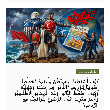
ملفات ساخنة
كَيْفَ أَسْقَطَتْ وَاشِنْطُنُ وَأَنْقَرَةُ مُخَطَّطاً
إِسْبَانِيّاً لِتَوْرِيطِ “النَّاتُو” فِي سَبْتَةَ وَمَلِيلِيَّةَ،
وَكَيْفَ أَسْقَطَ النَّاتُو “وَهْمَ الْحِمَايَةِ الْأَطْلَسِيَّةِ”
وَأَجْبَرَ مَدْرِيدَ عَلَى الرُّضُوخِ لِلْوَاقِعِيَّةِ مَعَ
الرِّبَاطِ؟