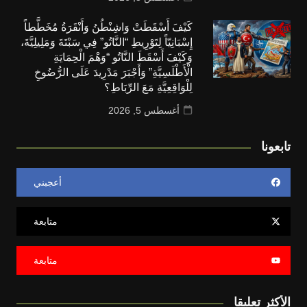
كَيْفَ أَسْقَطَتْ وَاشِنْطُنُ وَأَنْقَرَةُ مُخَطَّطاً
إِسْبَانِيّاً لِتَوْرِيطِ “النَّاتُو” فِي سَبْتَةَ وَمَلِيلِيَّةَ،
وَكَيْفَ أَسْقَطَ النَّاتُو “وَهْمَ الْحِمَايَةِ
الْأَطْلَسِيَّةِ” وَأَجْبَرَ مَدْرِيدَ عَلَى الرُّضُوخِ
لِلْوَاقِعِيَّةِ مَعَ الرِّبَاطِ؟
أغسطس 5, 2026
تابعونا
أعجبني
متابعة
متابعة
الأكثر تعليقا