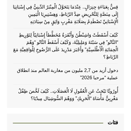
قِسٌّ بِعَبَاءَةِ جِنِرَالٍ.. عِنْدَمَا يَتَحَوَّلُ الْمِنْبَرُ الدِّينِيُّ فِي إِسْبَانِيَا
إِلَى مِنَصَّةٍ لِلتَّحْرِيضِ ضِدَّ الرِّبَاطِ، وَهِسْتِيرِيَا الْيَمِينِ
الْإِسْبَانِيِّ تَصْطَدِمُ بِصَلَابَةِ مَغْرِبٍ وَاثِقٍ مِنْ سِيَادَتِهِ
كَيْفَ أَسْقَطَتْ وَاشِنْطُنُ وَأَنْقَرَةُ مُخَطَّطاً إِسْبَانِيّاً لِتَوْرِيطِ
“النَّاتُو” فِي سَبْتَةَ وَمَلِيلِيَّةَ، وَكَيْفَ أَسْقَطَ النَّاتُو “وَهْمَ
الْحِمَايَةِ الْأَطْلَسِيَّةِ” وَأَجْبَرَ مَدْرِيدَ عَلَى الرُّضُوخِ لِلْوَاقِعِيَّةِ مَعَ
الرِّبَاطِ؟
دخول أزيد من 2,7 مليون من مغاربة العالم منذ انطلاق
عملية “مرحبا 2026”
أُورُوبَّا تَبْحَثُ عَنِ الْعُقُولِ لَا الْعَضَلَاتِ.. كَيْفَ لَخَّصَ طِفْلٌ
مَغْرِبِيٌّ مَأْسَاةَ “الْحَرِيكِ” وَوَهْمَ السُّوشِيَال مِيدْيَا؟
فئات