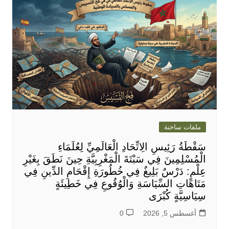
ملفات ساخنة
سَقْطَةُ رَئِيسِ الِاتِّحَادِ الْعَالَمِيِّ لِعُلَمَاءِ
الْمُسْلِمِينَ فِي سَبْتَةَ الْمَغْرِبِيَّةِ حِينَ نَطَقَ بِغَيْرِ
عِلْمٍ: دَرْسٌ بَلِيغٌ فِي خُطُورَةِ إِقْحَامِ الدِّينِ فِي
مَتَاهَاتِ السِّيَاسَةِ وَالْوُقُوعِ فِي خَطِيئَةٍ
سِيَاسِيَّةٍ كُبْرَى
أغسطس 5, 2026
0