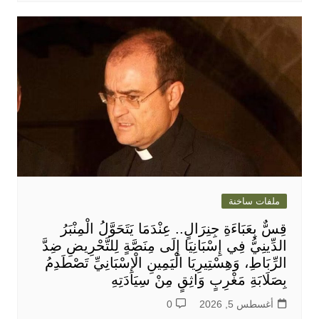
ملفات ساخنة
قِسٌّ بِعَبَاءَةِ جِنِرَالٍ.. عِنْدَمَا يَتَحَوَّلُ الْمِنْبَرُ
الدِّينِيُّ فِي إِسْبَانِيَا إِلَى مِنَصَّةٍ لِلتَّحْرِيضِ ضِدَّ
الرِّبَاطِ، وَهِسْتِيرِيَا الْيَمِينِ الْإِسْبَانِيِّ تَصْطَدِمُ
بِصَلَابَةِ مَغْرِبٍ وَاثِقٍ مِنْ سِيَادَتِهِ
أغسطس 5, 2026
0