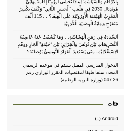
بِالْأَرْقَامِ وَالسِّيَاسَةِ: لِمَاذَا تَخْشَى أُورُوبَّا إِقَامَةَ نِهَائِيِّ
مُونْدِيَالِ 2030 فِي مَلْعَبِ “الْحَسَنِ الثَّانِي” وَكَيْفَ يَكْسِرُ
الْمَغْرِبُ الْهَيْمَنَةَ الْأُورُوبِّيَّةَ عَلَى الْفِيفَا؟…. 115 أَلْفَ
مُتَفَرِّجٍ وَنِهَايَةُ الْوِصَايَةِ الْكُرَوِيَّةِ
اَلسِّيَادَةُ فِي زَمَنِ اَلْهَشَاشَةِ… وَمَا كَشَفَتْ عَنْهُ عَاصِفَةُ
اَلتَّصْرِيحَاتِ بَيْنَ تُونُسَ وَالْجَزَائِرِ: بَيْنَ “خَيْمَةِ” اَلْجَارِ وَوَهْمِ
اَلاِسْتِقْلَالِيَّةِ.. مَتَى يَسْتَعِيدُ اَلْقَرَارُ اَلتُّونِسِيُّ بَوْصَلَتَهُ؟
الدخول المدرسي المقبل سیتم في موعده الرسمي
المحدد سلفا طبقا لمقتضیات المقرر الوزاري رقم
047.26 (وزارة التربية الوطنية)
فئات
(1)
Android