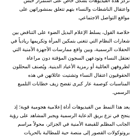
تركز هذه الفيديوهات بشكل خاص على استمرار حبس
واعتقال الناشطات والنساء بتهم تتعلق بمنشوراتهن على
مواقع التواصل الاجتماعي.
خلاصة القول، يسلط الإعلام البديل الضوء على التناقض بين
شعارات النظام التي تتغنى بتمكين المرأة وتكريمها ريادياً في
الحفلات الرسمية، وبين واقع ممارسات الأجهزة الأمنية التي
تعتقل النساء وتودعهن السجون المؤقتة دون مراعاة
لظروفهن العائلية أو رمزية الأعياد الدينية. ويُصنف المحللون
الحقوقيون اعتقال النساء وتشتيت عائلاتهن في هذه
المناسبات كوصمة عار كبرى تفضح زيف خطابات التلميع
الرسمي.
يعد هذا النمط من الفيديوهات أداة إعلامية هجومية قوية؛ إذ
ينجح في نزع بريق الدعاية الرسمية ويجبر المشاهد على رؤية
الجانب المظلم للقبضة الأمنية في الجزائر، محولاً مراسم
بروتوكولات القصور إلى منصة حية للمطالبة بالحريات