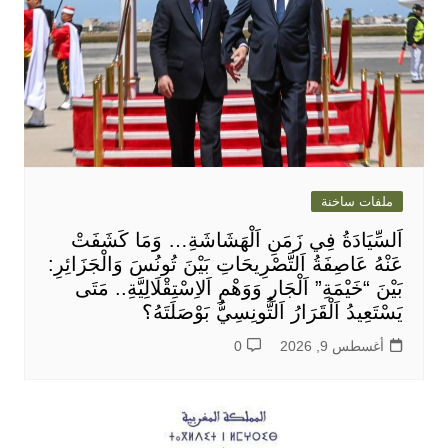
ملفات ساخنة
اَلسِّيَادَةُ فِي زَمَنِ اَلْهَشَاشَةِ… وَمَا كَشَفَتْ
عَنْهُ عَاصِفَةُ اَلتَّصْرِيحَاتِ بَيْنَ تُونُسَ وَالْجَزَائِرِ:
بَيْنَ “خَيْمَةِ” اَلْجَارِ وَوَهْمِ اَلاِسْتِقْلَالِيَّةِ.. مَتَى
يَسْتَعِيدُ اَلْقَرَارُ اَلتُّونِسِيُّ بَوْصَلَتَهُ؟
أغسطس 9, 2026
0