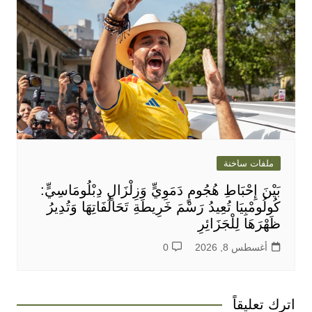
ملفات ساخنة
بَيْنَ إِحْبَاطِ هُجُومٍ دَمَوِيٍّ وَزِلْزَالٍ دِبْلُومَاسِيٍّ:
كُولُومْبِيَا تُعِيدُ رَسْمَ خَرِيطَةِ تَحَالُفَاتِهَا وَتُدِيرُ
ظَهْرَهَا لِلْجَزَائِرِ
أغسطس 8, 2026
0
اترك تعليقاً