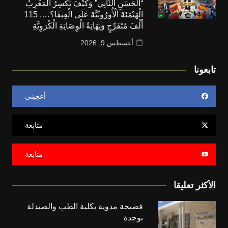
“الْحَسَنِ الثَّانِي” وَكَيْفَ يَكْسِرُ الْمَغْرِبُ
الْهَيْمَنَةَ الْأُورُوبِّيَّةَ عَلَى الْفِيفَا؟…. 115
أَلْفَ مُتَفَرِّجٍ وَنِهَايَةُ الْوِصَايَةِ الْكُرَوِيَّةِ
أغسطس 9, 2026
تابعونا
أعجبني
متابعة
متابعة
الأكثر تعليقا
فضيحة مدوية بكلية الطب والصيدلة
بوجدة