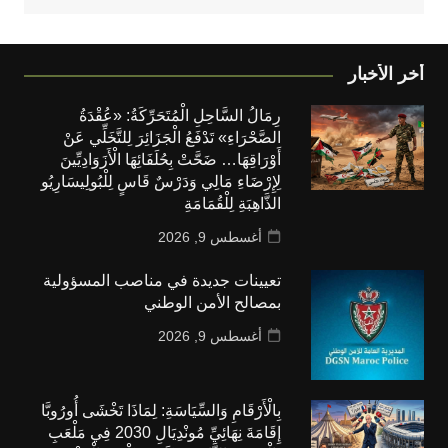
أخر الأخبار
رِمَالُ السَّاحِلِ الْمُتَحَرِّكَةُ: «عُقْدَةُ
الصَّحْرَاءِ» تَدْفَعُ الْجَزَائِرَ لِلتَّخَلِّي عَنْ
أَوْرَاقِهَا… ضَحَّتْ بِحُلَفَائِهَا الْأَزَوَادِيِّينَ
لِإِرْضَاءِ مَالِي وَدَرْسٌ قَاسٍ لِلْبُولِيسَارِيُو
الذَّاهِبَةِ لِلْقُمَامَةِ
أغسطس 9, 2026
تعيينات جديدة في مناصب المسؤولية
بمصالح الأمن الوطني
أغسطس 9, 2026
بِالْأَرْقَامِ وَالسِّيَاسَةِ: لِمَاذَا تَخْشَى أُورُوبَّا
إِقَامَةَ نِهَائِيِّ مُونْدِيَالِ 2030 فِي مَلْعَبِ