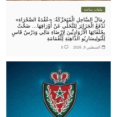
ملفات ساخنة
رِمَالُ السَّاحِلِ الْمُتَحَرِّكَةُ: «عُقْدَةُ الصَّحْرَاءِ»
تَدْفَعُ الْجَزَائِرَ لِلتَّخَلِّي عَنْ أَوْرَاقِهَا… ضَحَّتْ
بِحُلَفَائِهَا الْأَزَوَادِيِّينَ لِإِرْضَاءِ مَالِي وَدَرْسٌ قَاسٍ
لِلْبُولِيسَارِيُو الذَّاهِبَةِ لِلْقُمَامَةِ
أغسطس 9, 2026
0