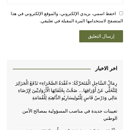
احفظ اسمي، بريدي الإلكتروني، والموقع الإلكتروني في هذا
المتصفح لاستخدامها المرة المقبلة في تعليقي.
اخر الاخبار
رِمَالُ السَّاحِلِ الْمُتَحَرِّكَةُ: «عُقْدَةُ الصَّحْرَاءِ» تَدْفَعُ الْجَزَائِرَ
لِلتَّخَلِّي عَنْ أَوْرَاقِهَا… ضَحَّتْ بِحُلَفَائِهَا الْأَزَوَادِيِّينَ لِإِرْضَاءِ
مَالِي وَدَرْسٌ قَاسٍ لِلْبُولِيسَارِيُو الذَّاهِبَةِ لِلْقُمَامَةِ
تعيينات جديدة في مناصب المسؤولية بمصالح الأمن
الوطني