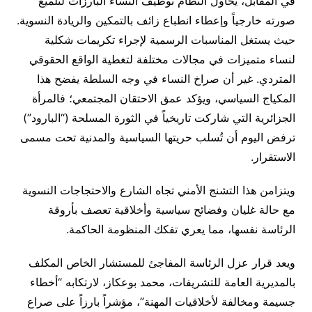
في المقابل، يحاول النظام توظيف النساء البارزات لتلميع
صورته خارجياً وإعطاء انطباع زائف بالتمكين والريادة النسوية.
حيث يستغل المناسبات الرسمية لإجراء تكريمات شكلية
لنساء متميزات في مجالات مختلفة لتغطية الواقع الحقوقي
المتردي. غير أن صراخ النساء في وجه السلطة يفضح هذا
المكياج السياسي، ويؤكد عمق الاحتقان المجتمعي؛ فالمرأة
الجزائرية التي شاركت تاريخياً في الثورة المسلحة (“البارود”)
ترفض اليوم أن تُسلب حريتها السياسية والمدنية تحت مسمى
الاستقرار.
ويتزامن هذا التشنج الأمني تجاه الشارع والاحتجاجات النسوية
مع حالة غليان وفضائح سياسية وأخلاقية تعصف بأروقة
الرئاسة نفسها، مما يعري تفكك المنظومة الحاكمة.
ويعد قرار عزل الرئاسة المفاجئ للمستشار الخاص المكلف
بالمديرية العامة للتشريفات، محمد بوعكاز، لارتكابه “أخطاء
جسيمة ومخالفة لأخلاقيات المهنة”، مؤشراً بارزاً على صراع