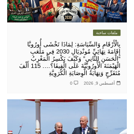
ملفات ساخنة
بِالْأَرْقَامِ وَالسِّيَاسَةِ: لِمَاذَا تَخْشَى أُورُوبَّا
إِقَامَةَ نِهَائِيِّ مُونْدِيَالِ 2030 فِي مَلْعَبِ
“الْحَسَنِ الثَّانِي” وَكَيْفَ يَكْسِرُ الْمَغْرِبُ
الْهَيْمَنَةَ الْأُورُوبِّيَّةَ عَلَى الْفِيفَا؟…. 115 أَلْفَ
مُتَفَرِّجٍ وَنِهَايَةُ الْوِصَايَةِ الْكُرَوِيَّةِ
أغسطس 9, 2026
0