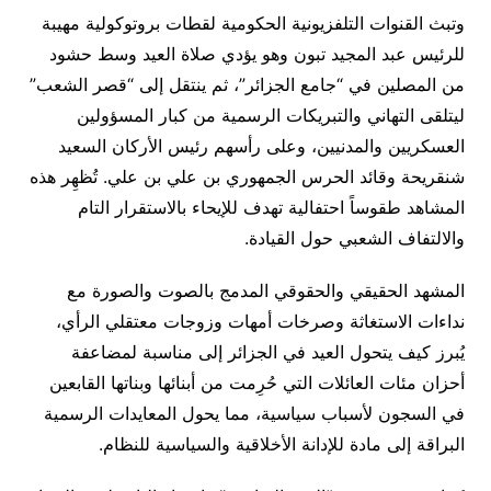
وتبث القنوات التلفزيونية الحكومية لقطات بروتوكولية مهيبة
للرئيس عبد المجيد تبون وهو يؤدي صلاة العيد وسط حشود
من المصلين في “جامع الجزائر”، ثم ينتقل إلى “قصر الشعب”
ليتلقى التهاني والتبريكات الرسمية من كبار المسؤولين
العسكريين والمدنيين، وعلى رأسهم رئيس الأركان السعيد
شنقريحة وقائد الحرس الجمهوري بن علي بن علي. تُظهِر هذه
المشاهد طقوساً احتفالية تهدف للإيحاء بالاستقرار التام
والالتفاف الشعبي حول القيادة.
المشهد الحقيقي والحقوقي المدمج بالصوت والصورة مع
نداءات الاستغاثة وصرخات أمهات وزوجات معتقلي الرأي،
يُبرز كيف يتحول العيد في الجزائر إلى مناسبة لمضاعفة
أحزان مئات العائلات التي حُرِمت من أبنائها وبناتها القابعين
في السجون لأسباب سياسية، مما يحول المعايدات الرسمية
البراقة إلى مادة للإدانة الأخلاقية والسياسية للنظام.