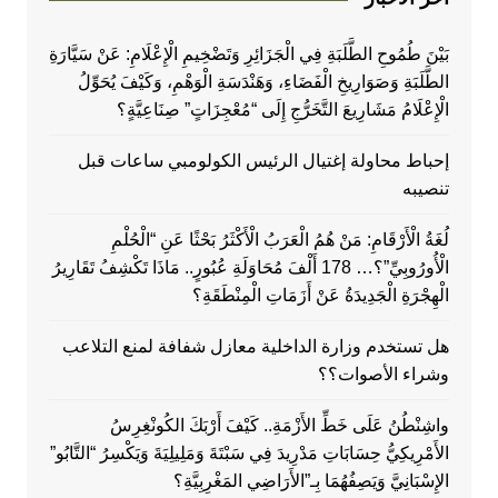
بَيْنَ طُمُوحِ الطَّلَبَةِ فِي الْجَزَائِرِ وَتَضْخِيمِ الْإِعْلَامِ: عَنْ سَيَّارَةِ
الطَّلَبَةِ وَصَوَارِيخِ الْفَضَاءِ، وَهَنْدَسَةِ الْوَهْمِ، وَكَيْفَ يُحَوِّلُ
الْإِعْلَامُ مَشَارِيعَ التَّخَرُّجِ إِلَى “مُعْجِزَاتٍ” صِنَاعِيَّةٍ؟
إحباط محاولة إغتيال الرئيس الكولومبي ساعات قبل
تنصيبه
لُغَةُ الْأَرْقَامِ: مَنْ هُمُ الْعَرَبُ الْأَكْثَرُ بَحْثًا عَنِ “الْحُلْمِ
الْأُورُوبِيِّ”؟… 178 أَلْفَ مُحَاوَلَةِ عُبُورٍ.. مَاذَا تَكْشِفُ تَقَارِيرُ
الْهِجْرَةِ الْجَدِيدَةُ عَنْ أَزَمَاتِ الْمِنْطَقَةِ؟
هل تستخدم وزارة الداخلية معازل شفافة لمنع التلاعب
وشراء الأصوات؟؟
واشِنْطُنُ عَلَى خَطِّ الأَزْمَةِ.. كَيْفَ أَرْبَكَ الكُونْغِرِسُ
الأَمْرِيكِيُّ حِسَابَاتِ مَدْرِيدَ فِي سَبْتَةَ وَمَلِيلِيَةَ وَيَكْسِرُ “التَّابُو”
الإِسْبَانِيَّ وَيَصِفُهُمَا بِـ”الأَرَاضِي المَغْرِبِيَّةِ؟