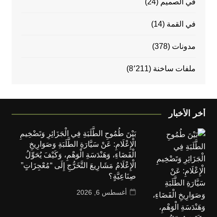
في الصميم
(24)
في القمة
(14)
مدونات
(378)
ملفات ساخنة
(8٬211)
أخر الأخبار
بَيْنَ طُمُوحِ الطَّلَبَةِ فِي الْجَزَائِرِ وَتَضْخِيمِ
الْإِعْلَامِ: عَنْ سَيَّارَةِ الطَّلَبَةِ وَصَوَارِيخِ
الْفَضَاءِ، وَهَنْدَسَةِ الْوَهْمِ، وَكَيْفَ يُحَوِّلُ
الْإِعْلَامُ مَشَارِيعَ التَّخَرُّجِ إِلَى “مُعْجِزَاتٍ”
صِنَاعِيَّةٍ؟
أغسطس 6, 2026