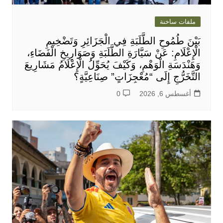
ملفات ساخنة
بَيْنَ طُمُوحِ الطَّلَبَةِ فِي الْجَزَائِرِ وَتَضْخِيمِ
الْإِعْلَامِ: عَنْ سَيَّارَةِ الطَّلَبَةِ وَصَوَارِيخِ الْفَضَاءِ،
وَهَنْدَسَةِ الْوَهْمِ، وَكَيْفَ يُحَوِّلُ الْإِعْلَامُ مَشَارِيعَ
التَّخَرُّجِ إِلَى “مُعْجِزَاتٍ” صِنَاعِيَّةٍ؟
أغسطس 6, 2026
0