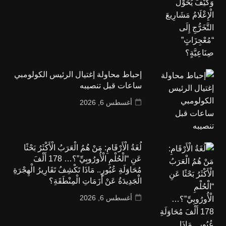
إحباط محاولة إغتيال الرئيس الكولومبي
ساعات قبل تنصيبه
أغسطس 6, 2026
لُغَةُ الْأَرْقَامِ: مَنْ هُمُ الْعَرَبُ الْأَكْثَرُ بَحْثًا
عَنِ “الْحُلْمِ الْأُورُوبِيِّ”؟… 178 أَلْفَ
مُحَاوَلَةِ عُبُورٍ.. مَاذَا تَكْشِفُ تَقَارِيرُ الْهِجْرَةِ
الْجَدِيدَةُ عَنْ أَزَمَاتِ الْمِنْطَقَةِ؟
أغسطس 6, 2026