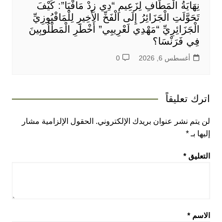
نِهَايَةُ الْمَطَافِ لِزَعِيمِ “دِي زِدْ مَافْيَا”: كَيْفَ
تَحَوَّلَتِ الْجَزَائِرُ إِلَى الْفَخِّ الأَخِيرِ لِلْمَافْيُوزِيِّ
الْجَزَائِرِيِّ “مَهْدِي لَعْرِيبِي” أَخْطَرِ الْمَطْلُوبِينَ
فِي فَرَنْسَا؟
أغسطس 6, 2026
0
اترك تعليقاً
لن يتم نشر عنوان بريدك الإلكتروني.
الحقول الإلزامية مشار
إليها بـ
*
التعليق
*
الاسم
*