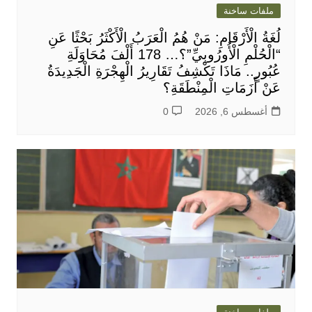
ملفات ساخنة
لُغَةُ الْأَرْقَامِ: مَنْ هُمُ الْعَرَبُ الْأَكْثَرُ بَحْثًا عَنِ
“الْحُلْمِ الْأُورُوبِيِّ”؟… 178 أَلْفَ مُحَاوَلَةِ
عُبُورٍ.. مَاذَا تَكْشِفُ تَقَارِيرُ الْهِجْرَةِ الْجَدِيدَةُ
عَنْ أَزَمَاتِ الْمِنْطَقَةِ؟
أغسطس 6, 2026
0