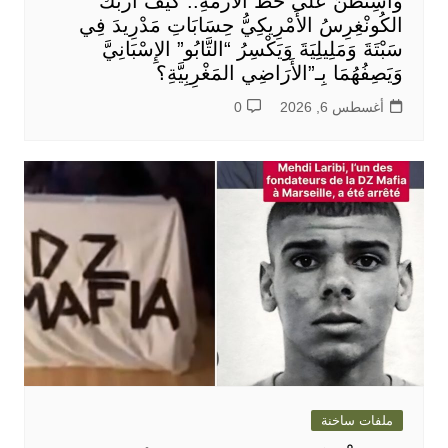
واشِنْطُنُ عَلَى خَطِّ الأَزْمَةِ.. كَيْفَ أَرْبَكَ
الكُونْغِرِسُ الأَمْرِيكِيُّ حِسَابَاتِ مَدْرِيدَ فِي
سَبْتَةَ وَمَلِيلِيَةَ وَيَكْسِرُ “التَّابُو” الإِسْبَانِيَّ
وَيَصِفُهُمَا بِـ”الأَرَاضِي المَغْرِبِيَّةِ؟
أغسطس 6, 2026
0
ملفات ساخنة