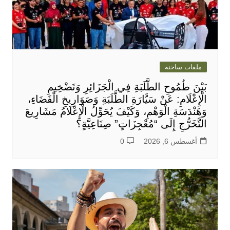
ملفات ساخنة
بَيْنَ طُمُوحِ الطَّلَبَةِ فِي الْجَزَائِرِ وَتَضْخِيمِ
الْإِعْلَامِ: عَنْ سَيَّارَةِ الطَّلَبَةِ وَصَوَارِيخِ الْفَضَاءِ،
وَهَنْدَسَةِ الْوَهْمِ، وَكَيْفَ يُحَوِّلُ الْإِعْلَامُ مَشَارِيعَ
التَّخَرُّجِ إِلَى “مُعْجِزَاتٍ” صِنَاعِيَّةٍ؟
أغسطس 6, 2026
0