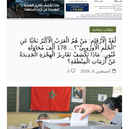
ملفات ساخنة
لُغَةُ الْأَرْقَامِ: مَنْ هُمُ الْعَرَبُ الْأَكْثَرُ بَحْثًا عَنِ
“الْحُلْمِ الْأُورُوبِيِّ”؟… 178 أَلْفَ مُحَاوَلَةِ
عُبُورٍ.. مَاذَا تَكْشِفُ تَقَارِيرُ الْهِجْرَةِ الْجَدِيدَةُ
عَنْ أَزَمَاتِ الْمِنْطَقَةِ؟
أغسطس 6, 2026
0