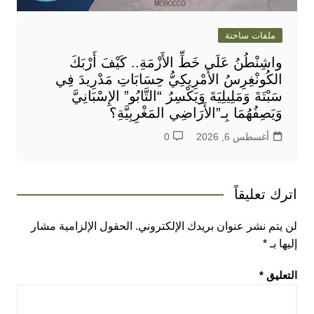
ملفات ساخنة
واشِنْطُنُ عَلَى خَطِّ الأَزْمَةِ.. كَيْفَ أَرْبَكَ
الكُونْغِرِسُ الأَمْرِيكِيُّ حِسَابَاتِ مَدْرِيدَ فِي
سَبْتَةَ وَمَلِيلِيَةَ وَيَكْسِرُ “التَّابُو” الإِسْبَانِيَّ
وَيَصِفُهُمَا بِـ”الأَرَاضِي المَغْرِبِيَّةِ؟
أغسطس 6, 2026
0
اترك تعليقاً
لن يتم نشر عنوان بريدك الإلكتروني.
الحقول الإلزامية مشار
إليها بـ
*
التعليق
*