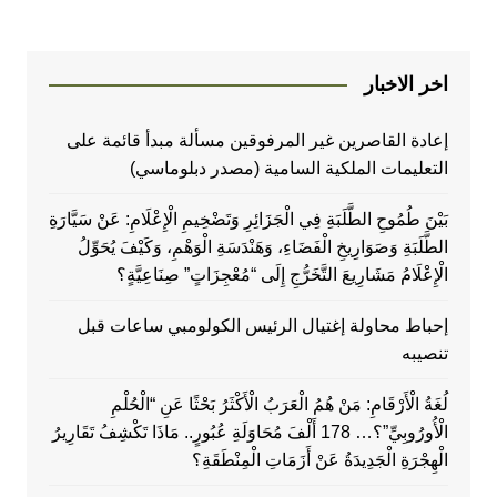
اخر الاخبار
إعادة القاصرين غير المرفوقين مسألة مبدأ قائمة على
التعليمات الملكية السامية (مصدر دبلوماسي)
بَيْنَ طُمُوحِ الطَّلَبَةِ فِي الْجَزَائِرِ وَتَضْخِيمِ الْإِعْلَامِ: عَنْ سَيَّارَةِ
الطَّلَبَةِ وَصَوَارِيخِ الْفَضَاءِ، وَهَنْدَسَةِ الْوَهْمِ، وَكَيْفَ يُحَوِّلُ
الْإِعْلَامُ مَشَارِيعَ التَّخَرُّجِ إِلَى “مُعْجِزَاتٍ” صِنَاعِيَّةٍ؟
إحباط محاولة إغتيال الرئيس الكولومبي ساعات قبل
تنصيبه
لُغَةُ الْأَرْقَامِ: مَنْ هُمُ الْعَرَبُ الْأَكْثَرُ بَحْثًا عَنِ “الْحُلْمِ
الْأُورُوبِيِّ”؟… 178 أَلْفَ مُحَاوَلَةِ عُبُورٍ.. مَاذَا تَكْشِفُ تَقَارِيرُ
الْهِجْرَةِ الْجَدِيدَةُ عَنْ أَزَمَاتِ الْمِنْطَقَةِ؟