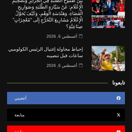
بَيْنَ طُمُوحِ الطَّلَبَةِ فِي الْجَزَائِرِ وَتَضْخِيمِ
الْإِعْلَامِ: عَنْ سَيَّارَةِ الطَّلَبَةِ وَصَوَارِيخِ
الْفَضَاءِ، وَهَنْدَسَةِ الْوَهْمِ، وَكَيْفَ يُحَوِّلُ
الْإِعْلَامُ مَشَارِيعَ التَّخَرُّجِ إِلَى “مُعْجِزَاتٍ”
صِنَاعِيَّةٍ؟
أغسطس 6, 2026
إحباط محاولة إغتيال الرئيس الكولومبي
ساعات قبل تنصيبه
أغسطس 6, 2026
تابعونا
أعجبني
متابعة
متابعة