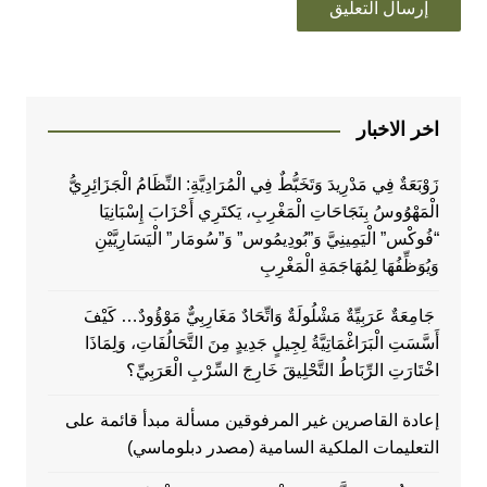
اخر الاخبار
زَوْبَعَةٌ فِي مَدْرِيدَ وَتَخَبُّطٌ فِي الْمُرَادِيَّةِ: النِّظَامُ الْجَزَائِرِيُّ
الْمَهْوُوسُ بِنَجَاحَاتِ الْمَغْرِبِ، يَكتَرِي أَحْزَابَ إِسْبَانِيَا
“فُوكْس” الْيَمِينِيَّ وَ”بُودِيمُوس” وَ”سُومَار” الْيَسَارِيَّيْنِ
وَيُوَظِّفُهَا لِمُهَاجَمَةِ الْمَغْرِبِ
جَامِعَةٌ عَرَبِيِّةٌ مَشْلُولَةٌ وَاتِّحَادٌ مَغَارِبِيٌّ مَوْؤُودٌ… كَيْفَ
أَسَّسَتِ الْبَرَاغْمَاتِيَّةُ لِجِيلٍ جَدِيدٍ مِنَ التَّحَالُفَاتِ، وَلِمَاذَا
اخْتَارَتِ الرِّبَاطُ التَّحْلِيقَ خَارِجَ السِّرْبِ الْعَرَبِيِّ؟
إعادة القاصرين غير المرفوقين مسألة مبدأ قائمة على
التعليمات الملكية السامية (مصدر دبلوماسي)