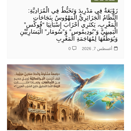
زَوْبَعَةٌ فِي مَدْرِيدَ وَتَخَبُّطٌ فِي الْمُرَادِيَّةِ:
النِّظَامُ الْجَزَائِرِيُّ الْمَهْوُوسُ بِنَجَاحَاتِ
الْمَغْرِبِ، يَكتَرِي أَحْزَابَ إِسْبَانِيَا “فُوكْس”
الْيَمِينِيَّ وَ”بُودِيمُوس” وَ”سُومَار” الْيَسَارِيَّيْنِ
وَيُوَظِّفُهَا لِمُهَاجَمَةِ الْمَغْرِبِ
أغسطس 7, 2026
0