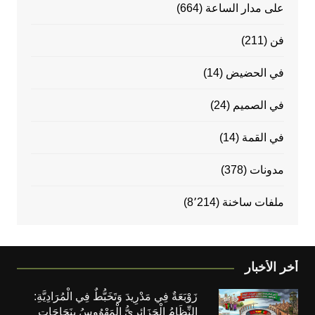
على مدار الساعة
(664)
فن
(211)
في الحضيض
(14)
في الصميم
(24)
في القمة
(14)
مدونات
(378)
ملفات ساخنة
(8٬214)
أخر الأخبار
زَوْبَعَةٌ فِي مَدْرِيدَ وَتَخَبُّطٌ فِي الْمُرَادِيَّةِ:
النِّظَامُ الْجَزَائِرِيُّ الْمَهْوُوسُ بِنَجَاحَاتِ