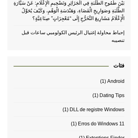
بَيْنَ طُمُوحِ الطَّلَبَةِ فِي الْجَزَائِرِ وَتَضْخِيمِ الْإِعْلَامِ: عَنْ سَيَّارَةِ
الطَّلَبَةِ وَصَوَارِيخِ الْفَضَاءِ، وَهَنْدَسَةِ الْوَهْمِ، وَكَيْفَ يُحَوِّلُ
الْإِعْلَامُ مَشَارِيعَ التَّخَرُّجِ إِلَى “مُعْجِزَاتٍ” صِنَاعِيَّةٍ؟
إحباط محاولة إغتيال الرئيس الكولومبي ساعات قبل
تنصيبه
فئات
(1)
Android
(1)
Dating Tips
(1)
DLL de registre Windows
(1)
Erros do Windows 11
(1)
Extentions Finder