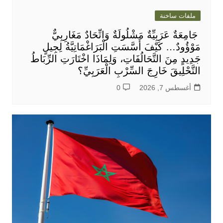
ملفات ساخنة
جَامِعَةٌ عَرَبِيِّةٌ مَشْلُولَةٌ وَاتِّحَادٌ مَغَارِبِيٌّ
مَوْؤُودٌ… كَيْفَ أَسَّسَتِ الْبَرَاغْمَاتِيَّةُ لِجِيلٍ
جَدِيدٍ مِنَ التَّحَالُفَاتِ، وَلِمَاذَا اخْتَارَتِ الرِّبَاطُ
التَّحْلِيقَ خَارِجَ السِّرْبِ الْعَرَبِيِّ؟
أغسطس 7, 2026
0