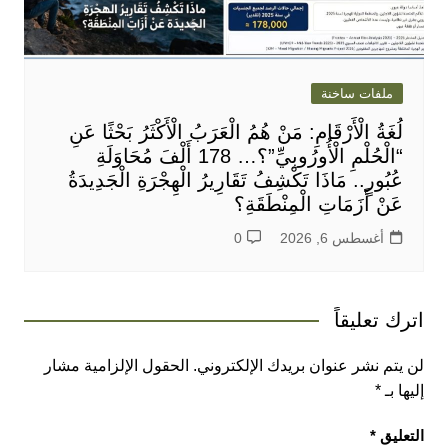
ملفات ساخنة
لُغَةُ الْأَرْقَامِ: مَنْ هُمُ الْعَرَبُ الْأَكْثَرُ بَحْثًا عَنِ
“الْحُلْمِ الْأُورُوبِيِّ”؟… 178 أَلْفَ مُحَاوَلَةِ
عُبُورٍ.. مَاذَا تَكْشِفُ تَقَارِيرُ الْهِجْرَةِ الْجَدِيدَةُ
عَنْ أَزَمَاتِ الْمِنْطَقَةِ؟
أغسطس 6, 2026
0
اترك تعليقاً
لن يتم نشر عنوان بريدك الإلكتروني.
الحقول الإلزامية مشار
إليها بـ
*
التعليق
*