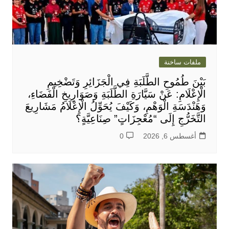
ملفات ساخنة
بَيْنَ طُمُوحِ الطَّلَبَةِ فِي الْجَزَائِرِ وَتَضْخِيمِ
الْإِعْلَامِ: عَنْ سَيَّارَةِ الطَّلَبَةِ وَصَوَارِيخِ الْفَضَاءِ،
وَهَنْدَسَةِ الْوَهْمِ، وَكَيْفَ يُحَوِّلُ الْإِعْلَامُ مَشَارِيعَ
التَّخَرُّجِ إِلَى “مُعْجِزَاتٍ” صِنَاعِيَّةٍ؟
أغسطس 6, 2026
0