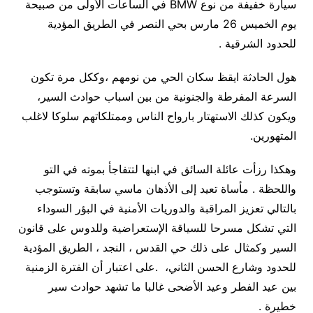
سيارة خفيفة من نوع BMW في الساعات الأولى من صبيحة
يوم الخميس 26 مارس بحي النصر في الطريق المؤدية
للحدود الشرقية .
هول الحادثة ايقظ سكان الحي من نومهم ،وككل مرة تكون
السرعة المفرطة والجنونية من بين اسباب حوادث السير،
ويكون كذلك الاستهتار بارواح الناس وممتلكاتهم سلوكا لاغلب
المتهورين.
وهكذا رزأت عائلة السائق في ابنها لتتفاجأ بموته في التو
واللحظة . مأساة تعيد إلى الأذهان ماسي سابقة وتستوجب
بالتالي تعزيز المراقبة والدوريات الأمنية في البؤر السوداء
التي تشكل مسرحا للسياقة الإستعراضية وللدوس على قانون
السير وكمثال على ذلك حي القدس ، النجد ، الطريق المؤدية
للحدود وشارع الحسن الثاني، .على اعتبار أن الفترة الزمنية
بين عيد الفطر وعيد الأضحى غالبا ما تشهد حوادث سير
خطيرة .