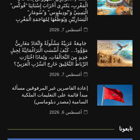
الْمَغْرِبِ، يَكتَرِي أَحْزَابَ إِسْبَانِيَا “فُوكْس”
الْيَمِينِيَّ وَ”بُودِيمُوس” وَ”سُومَار”
الْيَسَارِيَّيْنِ وَيُوَظِّفُهَا لِمُهَاجَمَةِ الْمَغْرِبِ
أغسطس 7, 2026
جَامِعَةٌ عَرَبِيِّةٌ مَشْلُولَةٌ وَاتِّحَادٌ مَغَارِبِيٌّ
مَوْؤُودٌ… كَيْفَ أَسَّسَتِ الْبَرَاغْمَاتِيَّةُ لِجِيلٍ
جَدِيدٍ مِنَ التَّحَالُفَاتِ، وَلِمَاذَا اخْتَارَتِ
الرِّبَاطُ التَّحْلِيقَ خَارِجَ السِّرْبِ الْعَرَبِيِّ؟
أغسطس 7, 2026
إعادة القاصرين غير المرفوقين مسألة
مبدأ قائمة على التعليمات الملكية
السامية (مصدر دبلوماسي)
أغسطس 6, 2026
تابعونا