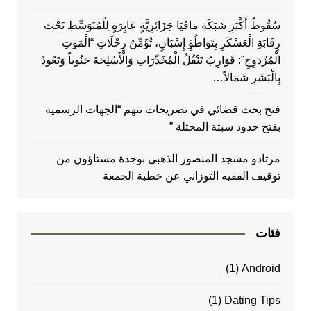
سُقُوطُ أَكْبَرِ شَبَكَةِ مَافْيَا جَزَائِرِيَّةٍ عَابِرَةٍ لِلْمُتَوَسِّطِ تَحْتَ
رِقَابَةِ الْعَسْكَرِ بِتَوَاطُؤِ إِسْبَانٍ، تُؤَمِّنُ رِحْلَاتِ “الْمَوْتِ
الْمُزْدَوِجِ”: قَوَارِبُ تَنْقُلُ الْمُخَدِّرَاتِ وَالْأَسْلِحَةَ جَنُوباً وَتَعُودُ
بِالْبَشَرِ شَمَالاً…
فتح بحث قضائي في تصريحات تتهم “الجهات الرسمية
بفتح حدود سبتة المحتلة ”
مرتادو مسجد المنصور الذهبي بوجدة مستاؤون من
توقيف الفقيه التوزاني عن خطبة الجمعة
فئات
(1)
Android
(1)
Dating Tips