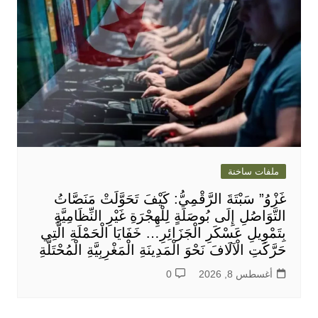
ملفات ساخنة
غَزْوُ” سَبْتَةَ الرَّقْمِيُّ: كَيْفَ تَحَوَّلَتْ مَنَصَّاتُ
التَّوَاصُلِ إِلَى بُوصَلَةٍ لِلْهِجْرَةِ غَيْرِ النِّظَامِيَّةِ
بِتَمْوِيلِ عَسْكَرِ الْجَزَائِرِ… خَفَايَا الْحَمْلَةِ الَّتِي
حَرَّكَتِ الْآلَافَ نَحْوَ الْمَدِينَةِ الْمَغْرِبِيَّةِ الْمُحْتَلَّةِ
أغسطس 8, 2026
0