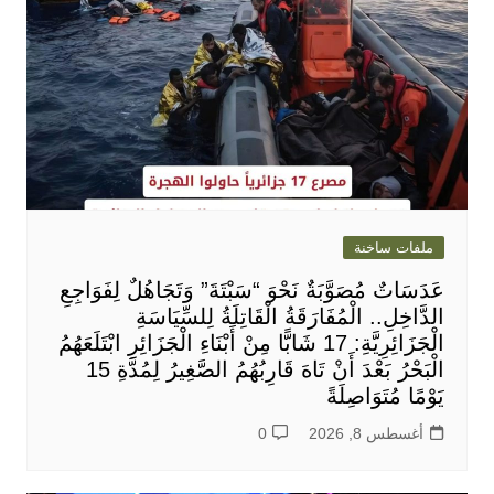
ملفات ساخنة
عَدَسَاتٌ مُصَوَّبَةٌ نَحْوَ “سَبْتَةَ” وَتَجَاهُلٌ لِفَوَاجِعِ
الدَّاخِلِ.. الْمُفَارَقَةُ الْقَاتِلَةُ لِلسِّيَاسَةِ
الْجَزَائِرِيَّةِ: 17 شَابًّا مِنْ أَبْنَاءِ الْجَزَائِرِ ابْتَلَعَهُمُ
الْبَحْرُ بَعْدَ أَنْ تَاهَ قَارِبُهُمُ الصَّغِيرُ لِمُدَّةِ 15
يَوْمًا مُتَوَاصِلَةً
أغسطس 8, 2026
0