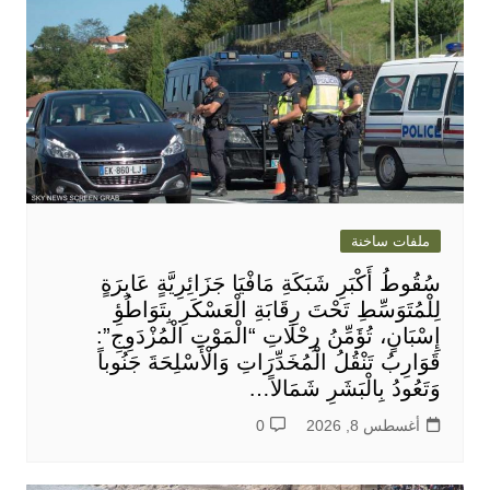
ملفات ساخنة
سُقُوطُ أَكْبَرِ شَبَكَةِ مَافْيَا جَزَائِرِيَّةٍ عَابِرَةٍ
لِلْمُتَوَسِّطِ تَحْتَ رِقَابَةِ الْعَسْكَرِ بِتَوَاطُؤِ
إِسْبَانٍ، تُؤَمِّنُ رِحْلَاتِ “الْمَوْتِ الْمُزْدَوِجِ”:
قَوَارِبُ تَنْقُلُ الْمُخَدِّرَاتِ وَالْأَسْلِحَةَ جَنُوباً
وَتَعُودُ بِالْبَشَرِ شَمَالاً…
أغسطس 8, 2026
0