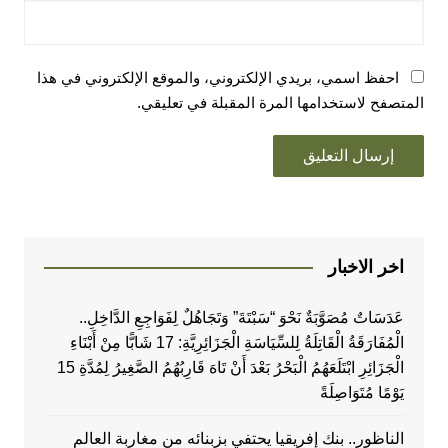
احفظ اسمي، بريدي الإلكتروني، والموقع الإلكتروني في هذا
المتصفح لاستخدامها المرة المقبلة في تعليقي.
اخر الاخبار
عَدَسَاتٌ مُصَوَّبَةٌ نَحْوَ “سَبْتَةَ” وَتَجَاهُلٌ لِفَوَاجِعِ الدَّاخِلِ..
الْمُفَارَقَةُ الْقَاتِلَةُ لِلسِّيَاسَةِ الْجَزَائِرِيَّةِ: 17 شَابًّا مِنْ أَبْنَاءِ
الْجَزَائِرِ ابْتَلَعَهُمُ الْبَحْرُ بَعْدَ أَنْ تَاهَ قَارِبُهُمُ الصَّغِيرُ لِمُدَّةِ 15
يَوْمًا مُتَوَاصِلَةً
الناظور.. بنك إفريقيا يحتفي بزبنائه من مغاربة العالم