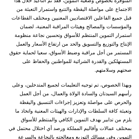
المتوفرة بخصوص وضعية التموين، فقد تم التأكيد خلال هذا
الاجتماع على مواصلة اليقظة والتتبع واستمرار التعبئة من
قبل جميع الفاعلين الاقتصاديين المعنيين ومختلف القطاعات
والمؤسسات والمصالح وهيئات المراقبة المعنية، لضمان
استمرار التموين المنتظم للأسواق وتحسين نجاعة منظومة
الإنتاج والتوزيع والتسويق والحد من ارتفاع الأسعار والعمل
المستمر من أجل مراقبة وضبط الأسواق، سعيا لحماية حقوق
المستهلكين والقدرة الشرائية للمواطنين والحفاظ على
صحتهم وسلامتهم.
وبهذا الخصوص، تم توجيه التعليمات لجميع المتدخلين، وعلى
رأسهم السيدتان والسادة الولاة والعمال، من أجل العمل
والحرص على مواصلة وتعزيز إجراءات التنسيق واليقظة
وتعبئة كافة السلطات والإدارات والهيئات المعنية واتخاذ ما
يلزم من تدابير بهدف التموين الكافي والمنتظم للأسواق
بمختلف عمالات وأقاليم المملكة ورصد أي اختلال محتمل في
التموين وفي مسالك التوزيع ومعالجته بالنجاعة والسرعة