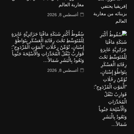
مغاربة العالم
أغسطس 8, 2026
سُقُوطُ أَكْبَرِ شَبَكَةِ مَافْيَا جَزَائِرِيَّةٍ عَابِرَةٍ
لِلْمُتَوَسِّطِ تَحْتَ رِقَابَةِ الْعَسْكَرِ بِتَوَاطُؤِ
إِسْبَانٍ، تُؤَمِّنُ رِحْلَاتِ “الْمَوْتِ الْمُزْدَوِجِ”:
قَوَارِبُ تَنْقُلُ الْمُخَدِّرَاتِ وَالْأَسْلِحَةَ جَنُوباً
وَتَعُودُ بِالْبَشَرِ شَمَالاً…
أغسطس 8, 2026