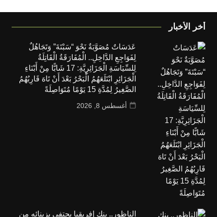
أخر الأخبار
عَدَسَاتٌ مُصَوَّبَةٌ نَحْوَ “سَبْتَةَ” وَتَجَاهُلٌ
لِفَوَاجِعِ الدَّاخِلِ.. الْمُفَارَقَةُ الْقَاتِلَةُ
لِلسِّيَاسَةِ الْجَزَائِرِيَّةِ: 17 شَابًّا مِنْ أَبْنَاءِ
الْجَزَائِرِ ابْتَلَعَهُمُ الْبَحْرُ بَعْدَ أَنْ تَاهَ قَارِبُهُمُ
الصَّغِيرُ لِمُدَّةِ 15 يَوْمًا مُتَوَاصِلَةً
أغسطس 8, 2026
الناظور.. بنك إفريقيا يحتفي بزبنائه من