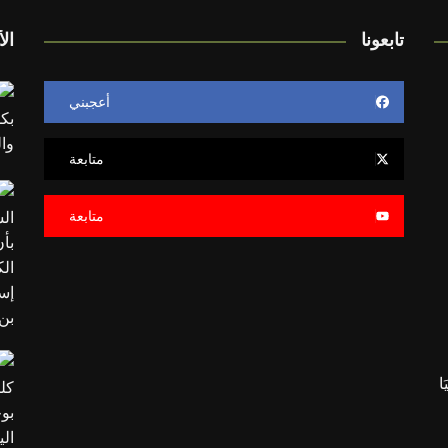
تابعونا
الأ
أعجبني
متابعة
متابعة
َا