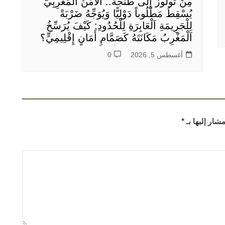
مِنْ تُولُوزَ إِلَى طَنْجَةَ.. اَلْأَمْنُ اَلْمَغْرِبِيُّ
يُسْقِطُ مَطْلُوباً دَوْلِيًّا وَيُوَجِّهُ ضَرْبَةً
لِلْجَرِيمَةِ اَلْعَابِرَةِ لِلْحُدُودِ: كَيْفَ يُرَسِّخُ
اَلْمَغْرِبُ مَكَانَتَهُ كَصَمَّامِ أَمَانٍ إِقْلِيمِيٍّ؟
أغسطس 5, 2026
0
شار إليها بـ
*