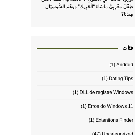
طِفْلٌ مَغْرِبِيٌّ مَأْسَاةَ “الْحَرِيكِ” وَوَهْمَ السُّوشِيَال
مِيدْيَا؟
فئات
(1)
Android
(1)
Dating Tips
(1)
DLL de registre Windows
(1)
Erros do Windows 11
(1)
Extentions Finder
(47)
Uncategorized