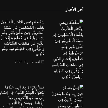
أخر الأخبار
سَقْطَةُ رَئِيسِ الِاتِّحَادِ الْعَالَمِيِّ
لِعُلَمَاءِ الْمُسْلِمِينَ فِي سَبْتَةَ
الْمَغْرِبِيَّةِ حِينَ نَطَقَ بِغَيْرِ عِلْمٍ:
دَرْسٌ بَلِيغٌ فِي خُطُورَةِ إِقْحَامِ
الدِّينِ فِي مَتَاهَاتِ السِّيَاسَةِ
وَالْوُقُوعِ فِي خَطِيئَةٍ سِيَاسِيَّةٍ
كُبْرَى
أغسطس 5, 2026
قِسٌّ بِعَبَاءَةِ جِنِرَالٍ.. عِنْدَمَا
يَتَحَوَّلُ الْمِنْبَرُ الدِّينِيُّ فِي إِسْبَانِي
إِلَى مِنَصَّةٍ لِلتَّحْرِيضِ ضِدَّ
الرِّبَاطِ، وَهِسْتِيرِيَا الْيَمِينِ