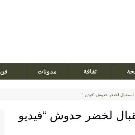
ة
ثقافة
مدونات
فن
تقبال لخضر حدوش “فيديو “
ال لخضر حدوش “فيديو