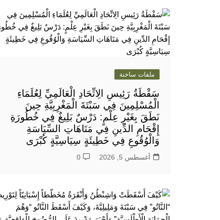
ملفات ساخنة
سَقْطَةُ رَئِيسِ الِاتِّحَادِ الْعَالَمِيِّ لِعُلَمَاءِ
الْمُسْلِمِينَ فِي سَبْتَةَ الْمَغْرِبِيَّةِ حِينَ
نَطَقَ بِغَيْرِ عِلْمٍ: دَرْسٌ بَلِيغٌ فِي خُطُورَةِ
إِقْحَامِ الدِّينِ فِي مَتَاهَاتِ السِّيَاسَةِ
وَالْوُقُوعِ فِي خَطِيئَةٍ سِيَاسِيَّةٍ كُبْرَى
أغسطس 5, 2026
0