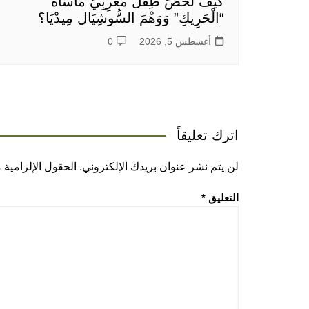
كَيْفَ لَخَّصَ طِفْلٌ مَغْرِبِيٌّ مَأْسَاةَ
“الْحَرِيكِ” وَوَهْمَ السُّوشِيَال مِيدْيَا؟
أغسطس 5, 2026
0
اترك تعليقاً
لن يتم نشر عنوان بريدك الإلكتروني.
الحقول الإلزامية م
التعليق
*