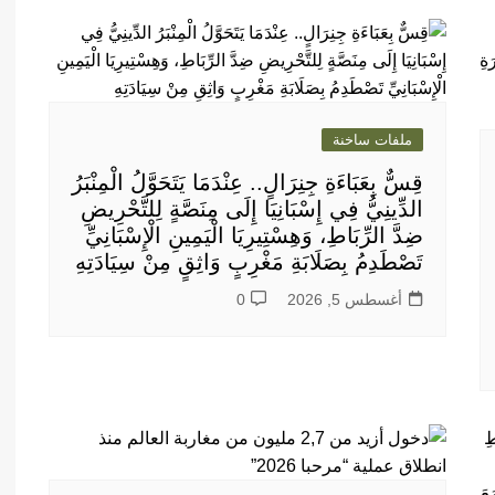
ملفات ساخنة
قِسٌّ بِعَبَاءَةِ جِنِرَالٍ.. عِنْدَمَا يَتَحَوَّلُ الْمِنْبَرُ
الدِّينِيُّ فِي إِسْبَانِيَا إِلَى مِنَصَّةٍ لِلتَّحْرِيضِ
ضِدَّ الرِّبَاطِ، وَهِسْتِيرِيَا الْيَمِينِ الْإِسْبَانِيِّ
تَصْطَدِمُ بِصَلَابَةِ مَغْرِبٍ وَاثِقٍ مِنْ سِيَادَتِهِ
أغسطس 5, 2026
0