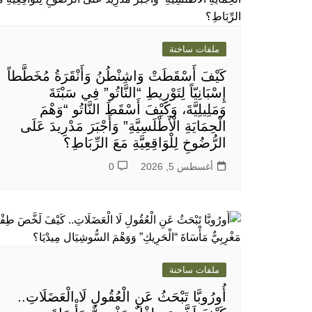
ملفات ساخنة
كَيْفَ أَسْقَطَتْ وَاشِنْطُنُ وَأَنْقَرَةُ مُخَطَّطاً
إِسْبَانِيّاً لِتَوْرِيطِ “النَّاتُو” فِي سَبْتَةَ
وَمَلِيلِيَّةَ، وَكَيْفَ أَسْقَطَ النَّاتُو “وَهْمَ
الْحِمَايَةِ الْأَطْلَسِيَّةِ” وَأَجْبَرَ مَدْرِيدَ عَلَى
الرُّضُوخِ لِلْوَاقِعِيَّةِ مَعَ الرِّبَاطِ؟
أغسطس 5, 2026
0
ملفات ساخنة
أُورُوبَّا تَبْحَثُ عَنِ الْعُقُولِ لَا الْعَضَلَاتِ..