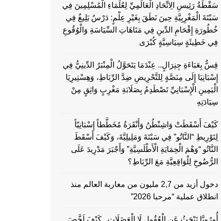
سَقْطَةُ رَئِيسِ الِاتِّحَادِ الْعَالَمِيِّ لِعُلَمَاءِ الْمُسْلِمِينَ فِي
سَبْتَةَ الْمَغْرِبِيَّةِ حِينَ نَطَقَ بِغَيْرِ عِلْمٍ: دَرْسٌ بَلِيغٌ فِي
خُطُورَةِ إِقْحَامِ الدِّينِ فِي مَتَاهَاتِ السِّيَاسَةِ وَالْوُقُوعِ
فِي خَطِيئَةٍ سِيَاسِيَّةٍ كُبْرَى
قِسٌّ بِعَبَاءَةِ جِنِرَالٍ.. عِنْدَمَا يَتَحَوَّلُ الْمِنْبَرُ الدِّينِيُّ فِي
إِسْبَانِيَا إِلَى مِنَصَّةٍ لِلتَّحْرِيضِ ضِدَّ الرِّبَاطِ، وَهِسْتِيرِيَا
الْيَمِينِ الْإِسْبَانِيِّ تَصْطَدِمُ بِصَلَابَةِ مَغْرِبٍ وَاثِقٍ مِنْ
سِيَادَتِهِ
كَيْفَ أَسْقَطَتْ وَاشِنْطُنُ وَأَنْقَرَةُ مُخَطَّطاً إِسْبَانِيّاً
لِتَوْرِيطِ “النَّاتُو” فِي سَبْتَةَ وَمَلِيلِيَّةَ، وَكَيْفَ أَسْقَطَ
النَّاتُو “وَهْمَ الْحِمَايَةِ الْأَطْلَسِيَّةِ” وَأَجْبَرَ مَدْرِيدَ عَلَى
الرُّضُوخِ لِلْوَاقِعِيَّةِ مَعَ الرِّبَاطِ؟
دخول أزيد من 2,7 مليون من مغاربة العالم منذ
انطلاق عملية “مرحبا 2026”
أُورُوبَّا تَبْحَثُ عَنِ الْعُقُولِ لَا الْعَضَلَاتِ.. كَيْفَ لَخَّصَ