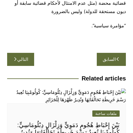
قضائية محضة (مثل عدم الامتثال لأحكام قضائية سابقة أو
ديون مستحقة للدولة) وليس بالضرورة
“مؤامرة سياسية”.
تصفّح
السابق
التالي
المقالات
Related articles
ملفات ساخنة
بَيْنَ إِحْبَاطِ هُجُومٍ دَمَوِيٍّ وَزِلْزَالٍ دِبْلُومَاسِيٍّ:
كُولُومْبِيَا تُعِيدُ رَسْمَ خَرِيطَةِ تَحَالُفَاتِهَا وَتُدِيرُ