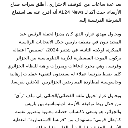
بعد عدة ساعات من التوقيف الاحترازي، أطلق سراحه صباح
الأربعاء، حيث أكد لـ AL24 News أنه أفرج عنه بعد استماع
الشرطة الفرنسية إليه.
ويحاول مهدي غزار، الذي كان مديرًا لحملة الرئيس عبد
المجيد تبون في منطقة باريس خلال الانتخابات الرئاسية
المبكرة، لولايته الثانية، في شتنبر 2024، “تسييس” اعتقاله
بركوب الموجة المضطربة للأزمة الدبلوماسية بين الجزائر
وفرنسا، وهي مجرد ادعاءات ومبررات واهية للنظام الجزائري
كلما ضبط بفرنسا عملاء له يستعدون لتنفيء عمليات إرهابية
وجاسوسية لمطاردة المعارضين الجزائريين اللاجئين بفرنسا.
ويحاول غزار تحويل ملفه القضائي/الجنائي إلى ملف “رأي”.
من خلال ربط توقيفه بالأزمة الدبلوماسية بين باريس
والجزائر، هو يسعى لاكتساب حصانة معنوية وتصوير نفسه
كـ”بطل قومي” مستهدف من “فرنسا الاستعمارية”، لتغطية
الأسباب الحقيقية (المالية أو القانونية) لمشاكله.