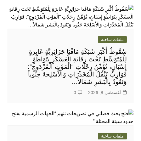
ملفات ساخنة
سُقُوطُ أَكْبَرِ شَبَكَةِ مَافْيَا جَزَائِرِيَّةٍ عَابِرَةٍ
لِلْمُتَوَسِّطِ تَحْتَ رِقَابَةِ الْعَسْكَرِ بِتَوَاطُؤِ
إِسْبَانٍ، تُؤَمِّنُ رِحْلَاتِ “الْمَوْتِ الْمُزْدَوِجِ”:
قَوَارِبُ تَنْقُلُ الْمُخَدِّرَاتِ وَالْأَسْلِحَةَ جَنُوباً
وَتَعُودُ بِالْبَشَرِ شَمَالاً…
أغسطس 8, 2026
0
ملفات ساخنة