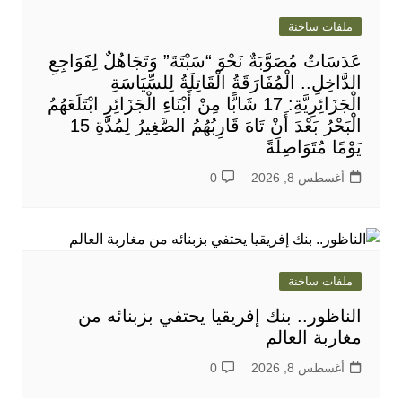
ملفات ساخنة
عَدَسَاتٌ مُصَوَّبَةٌ نَحْوَ “سَبْتَةَ” وَتَجَاهُلٌ لِفَوَاجِعِ
الدَّاخِلِ.. الْمُفَارَقَةُ الْقَاتِلَةُ لِلسِّيَاسَةِ
الْجَزَائِرِيَّةِ: 17 شَابًّا مِنْ أَبْنَاءِ الْجَزَائِرِ ابْتَلَعَهُمُ
الْبَحْرُ بَعْدَ أَنْ تَاهَ قَارِبُهُمُ الصَّغِيرُ لِمُدَّةِ 15
يَوْمًا مُتَوَاصِلَةً
أغسطس 8, 2026
0
ملفات ساخنة
الناظور.. بنك إفريقيا يحتفي بزبنائه من
مغاربة العالم
أغسطس 8, 2026
0