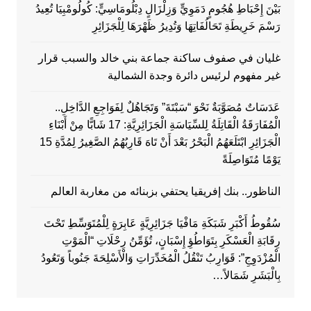
بَيْنَ إِحْبَاطِ هُجُومٍ دَمَوِيٍّ وَزِلْزَالٍ دِبْلُومَاسِيٍّ: كُولُومْبِيَا تُعِيدُ
رَسْمَ خَرِيطَةِ تَحَالُفَاتِهَا وَتُدِيرُ ظَهْرَهَا لِلْجَزَائِرِ
غليان في صفوف ساكنة جماعة بني خالد والسبب قرار
غير مفهوم لرئيس دائرة وجدة الشمالية
عَدَسَاتٌ مُصَوَّبَةٌ نَحْوَ “سَبْتَةَ” وَتَجَاهُلٌ لِفَوَاجِعِ الدَّاخِلِ..
الْمُفَارَقَةُ الْقَاتِلَةُ لِلسِّيَاسَةِ الْجَزَائِرِيَّةِ: 17 شَابًّا مِنْ أَبْنَاءِ
الْجَزَائِرِ ابْتَلَعَهُمُ الْبَحْرُ بَعْدَ أَنْ تَاهَ قَارِبُهُمُ الصَّغِيرُ لِمُدَّةِ 15
يَوْمًا مُتَوَاصِلَةً
الناظور.. بنك إفريقيا يحتفي بزبنائه من مغاربة العالم
سُقُوطُ أَكْبَرِ شَبَكَةِ مَافْيَا جَزَائِرِيَّةٍ عَابِرَةٍ لِلْمُتَوَسِّطِ تَحْتَ
رِقَابَةِ الْعَسْكَرِ بِتَوَاطُؤِ إِسْبَانٍ، تُؤَمِّنُ رِحْلَاتِ “الْمَوْتِ
الْمُزْدَوِجِ”: قَوَارِبُ تَنْقُلُ الْمُخَدِّرَاتِ وَالْأَسْلِحَةَ جَنُوباً وَتَعُودُ
بِالْبَشَرِ شَمَالاً…