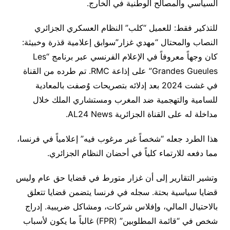
السياسي والمصالح الوطنية في الخارج.
للتذكير فقط: للعميل “كلب” النظام العسكري الجزائري
النصاب والمحتال “مهدي غزار”سوابق إعلامية قذرة وخبيثة:
كان وجهاً معروفاً في الإعلام الفرنسي عبر برنامج “Les
Grandes Gueules” على إذاعة RMC. تم طرده من القناة
في غشت 2024 بعد إدلائه بتصريحات وُصفت بالمعادية
للسامية والتهجمية ضد المغرب ومستشاري الملك خلال
مداخلة له على القناة الجزائرية AL24 News.
هذا الطرد جعله “شخصاً غير مرغوب فيه” إعلامياً في فرنسا،
مما دفعه للارتماء كلياً في أحضان النظام الجزائري.
وتشير التقارير إلى أن غزار متورط في قضايا حق عام وليس
قضايا سياسية بحتة. سجله في فرنسا يتضمن قضايا تتعلق
بالاحتيال المالي، وإفلاس شركات، ومشاكل ضريبية. إدراج
شخص في “قائمة المطلوبين” (FPR) غالباً ما يكون لأسباب