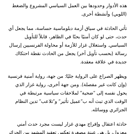
هذه الأدوار وحدودها بين العمل السياسي المشروع والضغط
(اللوبي) وأنشطة أخرى.
تأتي الحادثة في سياق أزمة دبلوماسية حساسة، مما يجعل أي
حدث، حتى لو كان أمنيًا بحتًا في الظاهر، قابلاً للتأويل
السياسي. واستغلال غزار للأزمة أو محاولة الفرنسيين إرسال
رسالة (بحسب تأويل آخر) يجعل من الحادث نقطة احتكاك
جديدة في علاقة معقدة.
ويظهر الصراع على الرواية جليًا: من جهة، رواية أمنية فرنسية
(وإن كانت غير مفصلة). ومن جهة أخرى، رواية غزار الذي
يحول نفسه إلى “ضحية” لملاحقات سياسية مرتبطة في
الوقت الذي تبث أنه ب”عميل تأثير” و”تلاعب” تدين النظام
الجزائري ووسائله.
حادثة اعتقال وإفراج مهدي غزار ليست مجرد حدث أمني
معزول، بل هي عينة مصغرة تعكس تعقيد المشهد بين الجزائر