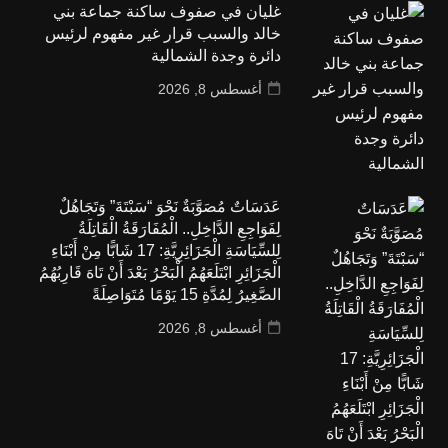
غليان في صفوف ساكنة جماعة بني
خالد والسبب قرار غير مفهوم لرئيس
دائرة وجدة الشمالية
أغسطس 8, 2026
عَدَسَاتٌ مُصَوَّبَةٌ نَحْوَ “سَبْتَةَ” وَتَجَاهُلٌ
لِفَوَاجِعِ الدَّاخِلِ.. الْمُفَارَقَةُ الْقَاتِلَةُ
لِلسِّيَاسَةِ الْجَزَائِرِيَّةِ: 17 شَابًّا مِنْ أَبْنَاءِ
الْجَزَائِرِ ابْتَلَعَهُمُ الْبَحْرُ بَعْدَ أَنْ تَاهَ قَارِبُهُمُ
الصَّغِيرُ لِمُدَّةِ 15 يَوْمًا مُتَوَاصِلَةً
أغسطس 8, 2026