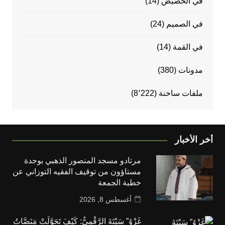
في الحضيض
(14)
في الصميم
(24)
في القمة
(14)
مدونات
(380)
ملفات ساخنة
(8٬222)
أخر الأخبار
مرتادو مسجد المنصور الذهبي بوجدة
مستاؤون من توقيف الفقيه التوزاني عن
خطبة الجمعة
أغسطس 8, 2026
غَزْوُ” سَبْتَةَ الرَّقْمِيُّ: كَيْفَ تَحَوَّلَتْ مَنَصَّاتُ