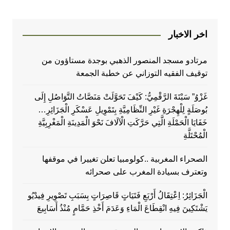
اخر الاخبار
مرتادو مسجد المنصور الذهبي بوجدة مستاؤون من
توقيف الفقيه التوزاني عن خطبة الجمعة
غَزْوُ” سَبْتَةَ الرَّقْمِيُّ: كَيْفَ تَحَوَّلَتْ مَنَصَّاتُ التَّوَاصُلِ إِلَى
بُوصَلَةٍ لِلْهِجْرَةِ غَيْرِ النِّظَامِيَّةِ بِتَمْوِيلِ عَسْكَرِ الْجَزَائِرِ…
خَفَايَا الْحَمْلَةِ الَّتِي حَرَّكَتِ الْآلَافَ نَحْوَ الْمَدِينَةِ الْمَغْرِبِيَّةِ
الْمُحْتَلَّةِ
الصحراء المغربية ..كولومبيا تعلن تغييرا في موقفها
وتعترف بسيادة المغرب على صحرائه
الْجَزَائِرُ: اِعْتِقَالُ أَرْبَعِ فَتَيَاتٍ قَاصِرَاتٍ بِسَبَبِ تَصْوِيرِ فِيدْيُو
يَشْتَكِينَ فِيهِ انْقِطَاعَ الْمَاءِ وَعَدَمَ أَخْذِ حَمَّامٍ مُنْذُ أَسَابِيعَ