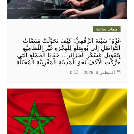
ملفات ساخنة
غَزْوُ” سَبْتَةَ الرَّقْمِيُّ: كَيْفَ تَحَوَّلَتْ مَنَصَّاتُ
التَّوَاصُلِ إِلَى بُوصَلَةٍ لِلْهِجْرَةِ غَيْرِ النِّظَامِيَّةِ
بِتَمْوِيلِ عَسْكَرِ الْجَزَائِرِ… خَفَايَا الْحَمْلَةِ الَّتِي
حَرَّكَتِ الْآلَافَ نَحْوَ الْمَدِينَةِ الْمَغْرِبِيَّةِ الْمُحْتَلَّةِ
أغسطس 8, 2026
0