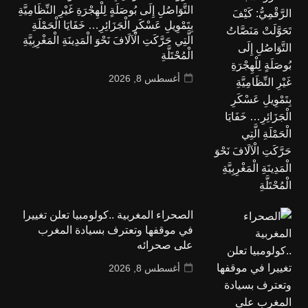
التَّوَاصُلِ إِلَى بُوصَلَةٍ لِلْهِجْرَةِ غَيْرِ النِّظَامِيَّةِ
بِتَمْوِيلِ عَسْكَرِ الْجَزَائِرِ… خَفَايَا الْحَمْلَةِ
الَّتِي حَرَّكَتِ الْآلَافَ نَحْوَ الْمَدِينَةِ الْمَغْرِبِيَّةِ
الْمُحْتَلَّةِ
أغسطس 8, 2026
الصحراء المغربية ..كولومبيا تعلن تغييرا
في موقفها وتعترف بسيادة المغرب
على صحرائه
أغسطس 8, 2026