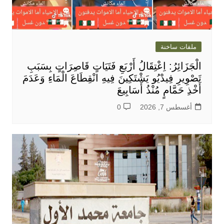
ملفات ساخنة
الْجَزَائِرُ: اِعْتِقَالُ أَرْبَعِ فَتَيَاتٍ قَاصِرَاتٍ بِسَبَبِ
تَصْوِيرِ فِيدْيُو يَشْتَكِينَ فِيهِ انْقِطَاعَ الْمَاءِ وَعَدَمَ
أَخْذِ حَمَّامٍ مُنْذُ أَسَابِيعَ
أغسطس 7, 2026
0