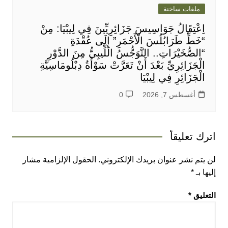
ملفات ساخنة
اِعْتِقَالُ جَوَاسِيسَ جَزَائِرِيِّينَ فِي لِيبْيَا: مِنْ
“خَطِّ طَرَابُلُسَ الْأَحْمَرِ” إِلَى عُقْدَةِ
“الصُّخَيْرَاتِ.. التَّوَجُّسُ اللِّيبِيُّ مِنَ الدَّوْرِ
الْجَزَائِرِيِّ بَعْدَ أَنْ تَعَرَّتْ سَوْأَةُ دِبْلُومَاسِيَّةِ
الْجَزَائِرِ فِي لِيبْيَا
أغسطس 7, 2026
0
اترك تعليقاً
لن يتم نشر عنوان بريدك الإلكتروني.
الحقول الإلزامية مشار
إليها بـ
*
التعليق
*