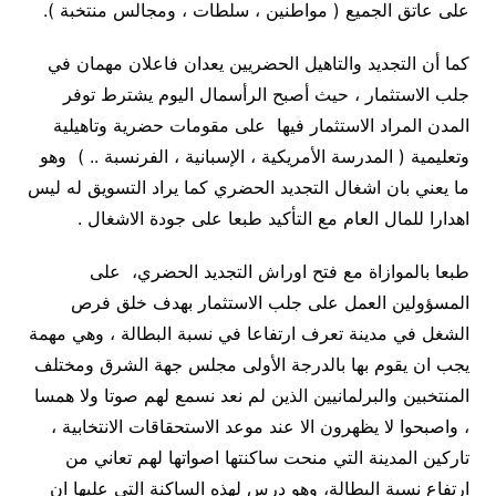
على عاتق الجميع ( مواطنين ، سلطات ، ومجالس منتخبة ).
كما أن التجديد والتاهيل الحضريين يعدان فاعلان مهمان في
جلب الاستثمار ، حيث أصبح الرأسمال اليوم يشترط توفر
المدن المراد الاستثمار فيها على مقومات حضرية وتاهيلية
وتعليمية ( المدرسة الأمريكية ، الإسبانية ، الفرنسبة .. ) وهو
ما يعني بان اشغال التجديد الحضري كما يراد التسويق له ليس
اهدارا للمال العام مع التأكيد طبعا على جودة الاشغال .
طبعا بالموازاة مع فتح اوراش التجديد الحضري، على
المسؤولين العمل على جلب الاستثمار بهدف خلق فرص
الشغل في مدينة تعرف ارتفاعا في نسبة البطالة ، وهي مهمة
يجب ان يقوم بها بالدرجة الأولى مجلس جهة الشرق ومختلف
المنتخبين والبرلمانيين الذين لم نعد نسمع لهم صوتا ولا همسا
، واصبحوا لا يظهرون الا عند موعد الاستحقاقات الانتخابية ،
تاركين المدينة التي منحت ساكنتها اصواتها لهم تعاني من
ارتفاع نسبة البطالة، وهو درس لهذه الساكنة التي عليها ان