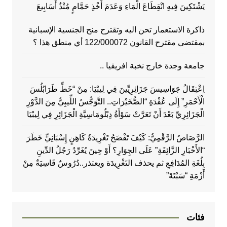
يَشْتَكِينَ فِيهِ انْقِطَاعَ الْمَاءِ وَعَدَمَ أَخْذِ حَمَّامٍ مُنْذُ أَسَابِيعَ
ذاكرة الاستعمار تحن اليه وتقترح منح الجنسية الإسبانية
بمقتضى مقترح القانون 122/000072 أي منطق هذا ؟
جامعة وجدة خارج نخبة افريقيا ..
اِعْتِقَالُ جَوَاسِيسَ جَزَائِرِيِّينَ فِي لِيبْيَا: مِنْ “خَطِّ طَرَابُلُسَ
الْأَحْمَرِ” إِلَى عُقْدَةِ “الصُّخَيْرَاتِ.. التَّوَجُّسُ اللِّيبِيُّ مِنَ الدَّوْرِ
الْجَزَائِرِيِّ بَعْدَ أَنْ تَعَرَّتْ سَوْأَةُ دِبْلُومَاسِيَّةِ الْجَزَائِرِ فِي لِيبْيَا
الرَّصَاصُ الرَّقْمِيُّ: كَيْفَ تَفْضَحُ تَغْرِيدَةُ كَاهِنٍ إِسْبَانِيٍّ خَطَرَ
“الأَخْبَارِ الزَّائِفَةِ” عَلَى الجِوَارِ؟ أَوْ حِينَ يُغَرِّدُ رَجُلُ الدِّينِ
بِلُغَةِ المُدَافِعِ ثم يحذف التَغْرِيدَة ويعتذر..دُرُوسٌ قَاسِيَةٌ مِنْ
أَزْمَةِ “سَبْتَةَ”
فئات