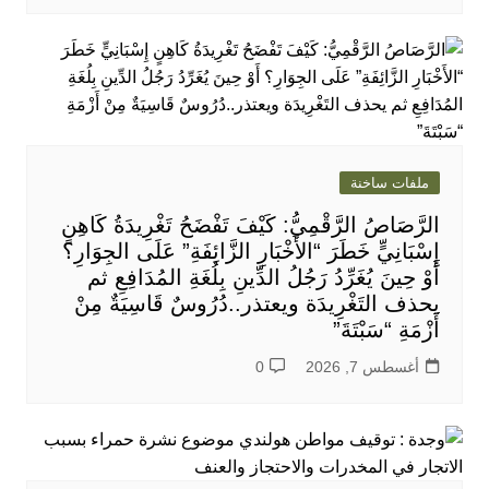
ملفات ساخنة
الرَّصَاصُ الرَّقْمِيُّ: كَيْفَ تَفْضَحُ تَغْرِيدَةُ كَاهِنٍ
إِسْبَانِيٍّ خَطَرَ “الأَخْبَارِ الزَّائِفَةِ” عَلَى الجِوَارِ؟
أَوْ حِينَ يُغَرِّدُ رَجُلُ الدِّينِ بِلُغَةِ المُدَافِعِ ثم
يحذف التَغْرِيدَة ويعتذر..دُرُوسٌ قَاسِيَةٌ مِنْ
أَزْمَةِ “سَبْتَةَ”
أغسطس 7, 2026
0