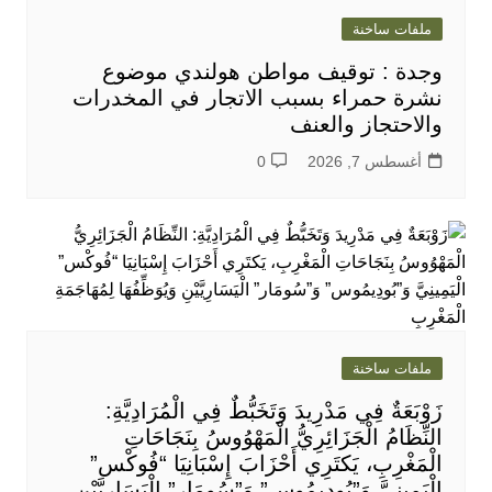
ملفات ساخنة
وجدة : توقيف مواطن هولندي موضوع
نشرة حمراء بسبب الاتجار في المخدرات
والاحتجاز والعنف
أغسطس 7, 2026
0
ملفات ساخنة
زَوْبَعَةٌ فِي مَدْرِيدَ وَتَخَبُّطٌ فِي الْمُرَادِيَّةِ:
النِّظَامُ الْجَزَائِرِيُّ الْمَهْوُوسُ بِنَجَاحَاتِ
الْمَغْرِبِ، يَكتَرِي أَحْزَابَ إِسْبَانِيَا “فُوكْس”
الْيَمِينِيَّ وَ”بُودِيمُوس” وَ”سُومَار” الْيَسَارِيَّيْنِ