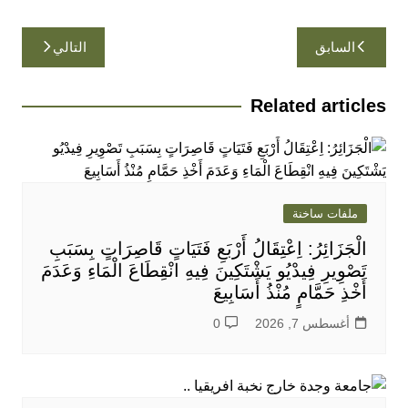
تصفّح
السابق
التالي
المقالات
Related articles
ملفات ساخنة
الْجَزَائِرُ: اِعْتِقَالُ أَرْبَعِ فَتَيَاتٍ قَاصِرَاتٍ بِسَبَبِ
تَصْوِيرِ فِيدْيُو يَشْتَكِينَ فِيهِ انْقِطَاعَ الْمَاءِ وَعَدَمَ
أَخْذِ حَمَّامٍ مُنْذُ أَسَابِيعَ
أغسطس 7, 2026
0