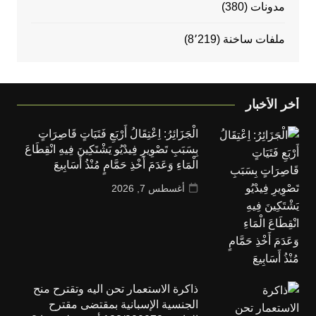
مدونات
(380)
ملفات ساخنة
(8٬219)
أخر الأخبار
الْجَزَائِرُ: اِعْتِقَالُ أَرْبَعِ فَتَيَاتٍ قَاصِرَاتٍ
بِسَبَبِ تَصْوِيرِ فِيدْيُو يَشْتَكِينَ فِيهِ انْقِطَاعَ
الْمَاءِ وَعَدَمَ أَخْذِ حَمَّامٍ مُنْذُ أَسَابِيعَ
أغسطس 7, 2026
ذاكرة الاستعمار تحن اليه وتقترح منح
الجنسية الإسبانية بمقتضى مقترح