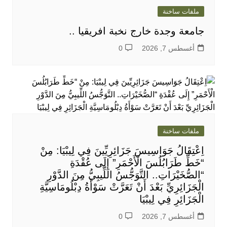
ملفات ساخنة
جامعة وجدة خارج نخبة افريقيا ..
أغسطس 7, 2026
0
ملفات ساخنة
اِعْتِقَالُ جَوَاسِيسَ جَزَائِرِيِّينَ فِي لِيبْيَا: مِنْ
“خَطِّ طَرَابُلُسَ الْأَحْمَرِ” إِلَى عُقْدَةِ
“الصُّخَيْرَاتِ.. التَّوَجُّسُ اللِّيبِيُّ مِنَ الدَّوْرِ
الْجَزَائِرِيِّ بَعْدَ أَنْ تَعَرَّتْ سَوْأَةُ دِبْلُومَاسِيَّةِ
الْجَزَائِرِ فِي لِيبْيَا
أغسطس 7, 2026
0