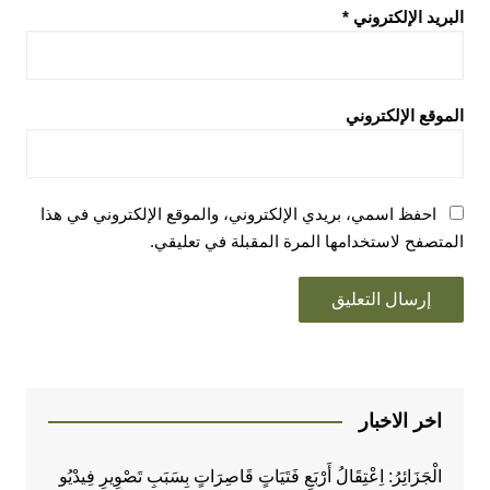
البريد الإلكتروني
*
الموقع الإلكتروني
احفظ اسمي، بريدي الإلكتروني، والموقع الإلكتروني في هذا
المتصفح لاستخدامها المرة المقبلة في تعليقي.
اخر الاخبار
الْجَزَائِرُ: اِعْتِقَالُ أَرْبَعِ فَتَيَاتٍ قَاصِرَاتٍ بِسَبَبِ تَصْوِيرِ فِيدْيُو