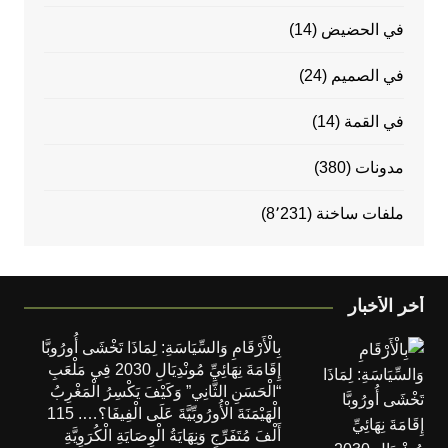
في الحضيض
(14)
في الصميم
(24)
في القمة
(14)
مدونات
(380)
ملفات ساخنة
(8٬231)
أخر الأخبار
بِالْأَرْقَامِ وَالسِّيَاسَةِ: لِمَاذَا تَخْشَى أُورُوبَّا
إِقَامَةَ نِهَائِيِّ مُونْدِيَالِ 2030 فِي مَلْعَبِ
“الْحَسَنِ الثَّانِي” وَكَيْفَ يَكْسِرُ الْمَغْرِبُ
الْهَيْمَنَةَ الْأُورُوبِّيَّةَ عَلَى الْفِيفَا؟…. 115
أَلْفَ مُتَفَرِّجٍ وَنِهَايَةُ الْوِصَايَةِ الْكُرَوِيَّةِ