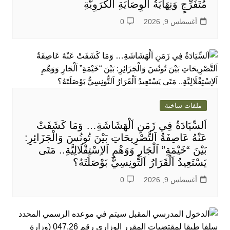
مُتَفَرِّجٍ وَنِهَايَةُ الْوِصَايَةِ الْكُرَوِيَّةِ
أغسطس 9, 2026
0
ملفات ساخنة
اَلسِّيَادَةُ فِي زَمَنِ اَلْهَشَاشَةِ… وَمَا كَشَفَتْ
عَنْهُ عَاصِفَةُ اَلتَّصْرِيحَاتِ بَيْنَ تُونُسَ وَالْجَزَائِرِ:
بَيْنَ “خَيْمَةِ” اَلْجَارِ وَوَهْمِ اَلاِسْتِقْلَالِيَّةِ.. مَتَى
يَسْتَعِيدُ اَلْقَرَارُ اَلتُّونِسِيُّ بَوْصَلَتَهُ؟
أغسطس 9, 2026
0