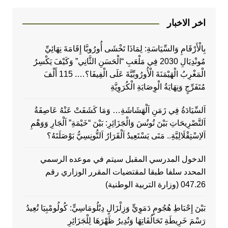
اخر الاخبار
بِالْأَرْقَامِ وَالسِّيَاسَةِ: لِمَاذَا تَخْشَى أُورُوبَّا إِقَامَةَ نِهَائِيِّ
مُونْدِيَالِ 2030 فِي مَلْعَبِ “الْحَسَنِ الثَّانِي” وَكَيْفَ يَكْسِرُ
الْمَغْرِبُ الْهَيْمَنَةَ الْأُورُوبِّيَّةَ عَلَى الْفِيفَا؟…. 115 أَلْفَ
مُتَفَرِّجٍ وَنِهَايَةُ الْوِصَايَةِ الْكُرَوِيَّةِ
اَلسِّيَادَةُ فِي زَمَنِ اَلْهَشَاشَةِ… وَمَا كَشَفَتْ عَنْهُ عَاصِفَةُ
اَلتَّصْرِيحَاتِ بَيْنَ تُونُسَ وَالْجَزَائِرِ: بَيْنَ “خَيْمَةِ” اَلْجَارِ وَوَهْمِ
اَلاِسْتِقْلَالِيَّةِ.. مَتَى يَسْتَعِيدُ اَلْقَرَارُ اَلتُّونِسِيُّ بَوْصَلَتَهُ؟
الدخول المدرسي المقبل سیتم في موعده الرسمي
المحدد سلفا طبقا لمقتضیات المقرر الوزاري رقم
047.26 (وزارة التربية الوطنية)
بَيْنَ إِحْبَاطِ هُجُومٍ دَمَوِيٍّ وَزِلْزَالٍ دِبْلُومَاسِيٍّ: كُولُومْبِيَا تُعِيدُ
رَسْمَ خَرِيطَةِ تَحَالُفَاتِهَا وَتُدِيرُ ظَهْرَهَا لِلْجَزَائِرِ