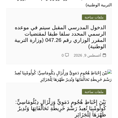
ملفات ساخنة
الدخول المدرسي المقبل سیتم في موعده
الرسمي المحدد سلفا طبقا لمقتضیات
المقرر الوزاري رقم 047.26 (وزارة التربية
الوطنية)
أغسطس 9, 2026
0
ملفات ساخنة
بَيْنَ إِحْبَاطِ هُجُومٍ دَمَوِيٍّ وَزِلْزَالٍ دِبْلُومَاسِيٍّ:
كُولُومْبِيَا تُعِيدُ رَسْمَ خَرِيطَةِ تَحَالُفَاتِهَا وَتُدِيرُ
ظَهْرَهَا لِلْجَزَائِرِ