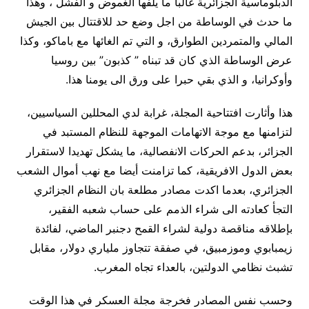
الدبلوماسية الجزائرية غالبا ما يلفها الغموض و الفشل ، وهذا
ما حدث في الوساطة من اجل وضع حد للاقتتال بين الجيش
المالي والمتمردين الطوارق، و التي تم الغائها مع باماكو، وكذا
عرض الوساطة الذي كان قد تبناه ” كذبون” بين روسيا
وأوكرانيا، و الذي بقي حبرا على ورق الى يومنا هذا.
هذا وأثارت افتتاحية المجلة، غرابة لدي المحللين السياسيين،
لتزامنها مع موجة الاتهامات الموجهة للنظام المستبد في
الجزائر، بدعم الحركات الانفصالية، ما يشكل تهديدا لاستقرار
بعض الدول الافريقية، كما تزامنت أيضا مع نهب أموال الشعب
الجزائري، بعدما اكدت مصادر مطلعة بان النظام الجزائري
التجأ كعادته الى شراء الذمم على حساب شعبه الفقير،
بإطلاقه مناقصة دولية لشراء القمح دجنبر الماضي، لفائدة
زيمبابوي وموزمبيق، في صفقة تتجاوز ملياري دولار، مقابل
تشبث نظامي الدولتين، بالعداء تجاه المغرب.
وحسب نفس المصادر فخرجة مجلة العسكر في هذا الوقت