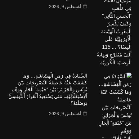
أغسطس 9, 2026
اَلسِّيَادَةُ فِي زَمَنِ اَلْهَشَاشَةِ… وَمَا
كَشَفَتْ عَنْهُ عَاصِفَةُ اَلتَّصْرِيحَاتِ بَيْنَ
تُونُسَ وَالْجَزَائِرِ: بَيْنَ “خَيْمَةِ” اَلْجَارِ وَوَهْمِ
اَلاِسْتِقْلَالِيَّةِ.. مَتَى يَسْتَعِيدُ اَلْقَرَارُ اَلتُّونِسِيُّ
بَوْصَلَتَهُ؟
أغسطس 9, 2026