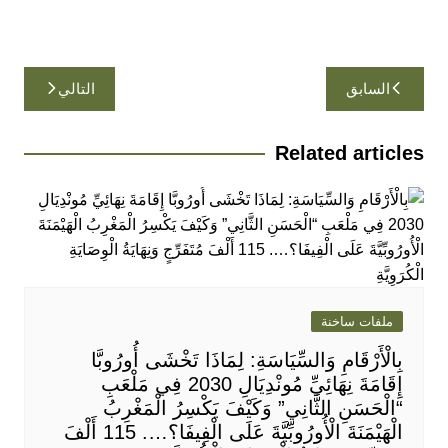
تصفّح
السابق
التالي
المقالات
Related articles
ملفات ساخنة
بِالْأَرْقَامِ وَالسِّيَاسَةِ: لِمَاذَا تَخْشَى أُورُوبَّا
إِقَامَةَ نِهَائِيِّ مُونْدِيَالِ 2030 فِي مَلْعَبِ
“الْحَسَنِ الثَّانِي” وَكَيْفَ يَكْسِرُ الْمَغْرِبُ
الْهَيْمَنَةَ الْأُورُوبِّيَّةَ عَلَى الْفِيفَا؟…. 115 أَلْفَ