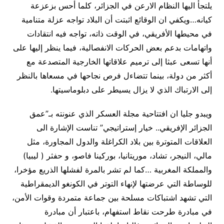
يلتجأ اليها النظام الارعن في الجزائر، كلما أحس بزعزعة
كيانه…ويكفي ان الوقائع اثبتت أن البلاد تواجه عزلة متنامية
في محيطها الأفريقي، في الوقت ذاته، تواجه فيه انتقادات
واتهامات بدعم بعض الحركات الانفصالية، فيما ينظر إليها على
أنها تسعى عبثا إلى ترميم علاقاتها الخارجية المتصدعة مع
أكثر من دولة، بينما تتضاءل فرص نجاحها في مسعاها بالنظر
إلى الارتباك الذي لا يزال يسيطر على دبلوماسيتها.
ويبدو جليا ان افتتاحية مجلة العسكر الذي عنونته بـ”عمق
الجزائر الإفريقي.. خيار إستراتيجي” تناست الإشارة الى
العلاقات المتوترة بين بلاد الكراغلة والدول المجاورة، مثل
مالي، النيجر، تشاد، موريتانيا، بوركينا فاصو، و حفثر ( ليبيا)
والمملكة المغربية …كما لم تشر بالمرة لفشلها الذريع مؤخرا،
للوساطة التي عرضتها لإنهاء التوتر في الكونغو الديمقراطية
التي تشهد اشتباكات مسلحة بين جماعة متمردة وقوات الأمن،
في مبادرة طرحت نقاط استفهام، باعتبار أن مبادرة