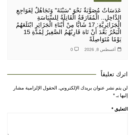
عَدَسَاتٌ مُصَوَّبَةٌ نَحْوَ “سَبْتَةَ” وَتَجَاهُلٌ لِفَوَاجِعِ
الدَّاخِلِ.. الْمُفَارَقَةُ الْقَاتِلَةُ لِلسِّيَاسَةِ
الْجَزَائِرِيَّةِ: 17 شَابًّا مِنْ أَبْنَاءِ الْجَزَائِرِ ابْتَلَعَهُمُ
الْبَحْرُ بَعْدَ أَنْ تَاهَ قَارِبُهُمُ الصَّغِيرُ لِمُدَّةِ 15
يَوْمًا مُتَوَاصِلَةً
أغسطس 8, 2026
0
اترك تعليقاً
لن يتم نشر عنوان بريدك الإلكتروني.
الحقول الإلزامية مشار
إليها بـ
*
التعليق
*