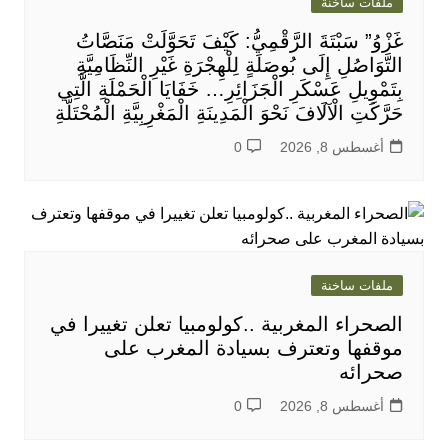
ملفات ساخنة
غَزْوُ” سَبْتَةَ الرَّقْمِيُّ: كَيْفَ تَحَوَّلَتْ مَنَصَّاتُ
التَّوَاصُلِ إِلَى بُوصَلَةٍ لِلْهِجْرَةِ غَيْرِ النِّظَامِيَّةِ
بِتَمْوِيلِ عَسْكَرِ الْجَزَائِرِ… خَفَايَا الْحَمْلَةِ الَّتِي
حَرَّكَتِ الْآلَافَ نَحْوَ الْمَدِينَةِ الْمَغْرِبِيَّةِ الْمُحْتَلَّةِ
أغسطس 8, 2026
0
ملفات ساخنة
الصحراء المغربية ..كولومبيا تعلن تغييرا في
موقفها وتعترف بسيادة المغرب على
صحرائه
أغسطس 8, 2026
0