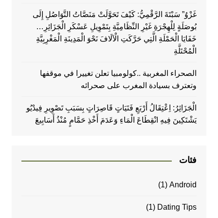
غَزْوُ” سَبْتَةَ الرَّقْمِيُّ: كَيْفَ تَحَوَّلَتْ مَنَصَّاتُ التَّوَاصُلِ إِلَى
بُوصَلَةٍ لِلْهِجْرَةِ غَيْرِ النِّظَامِيَّةِ بِتَمْوِيلِ عَسْكَرِ الْجَزَائِرِ…
خَفَايَا الْحَمْلَةِ الَّتِي حَرَّكَتِ الْآلَافَ نَحْوَ الْمَدِينَةِ الْمَغْرِبِيَّةِ
الْمُحْتَلَّةِ
الصحراء المغربية ..كولومبيا تعلن تغييرا في موقفها
وتعترف بسيادة المغرب على صحرائه
الْجَزَائِرُ: اِعْتِقَالُ أَرْبَعِ فَتَيَاتٍ قَاصِرَاتٍ بِسَبَبِ تَصْوِيرِ فِيدْيُو
يَشْتَكِينَ فِيهِ انْقِطَاعَ الْمَاءِ وَعَدَمَ أَخْذِ حَمَّامٍ مُنْذُ أَسَابِيعَ
فئات
(1)
Android
(1)
Dating Tips