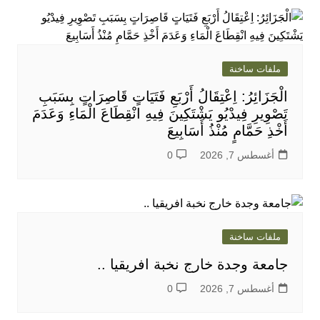
ملفات ساخنة
الْجَزَائِرُ: اِعْتِقَالُ أَرْبَعِ فَتَيَاتٍ قَاصِرَاتٍ بِسَبَبِ
تَصْوِيرِ فِيدْيُو يَشْتَكِينَ فِيهِ انْقِطَاعَ الْمَاءِ وَعَدَمَ
أَخْذِ حَمَّامٍ مُنْذُ أَسَابِيعَ
أغسطس 7, 2026
0
ملفات ساخنة
جامعة وجدة خارج نخبة افريقيا ..
أغسطس 7, 2026
0