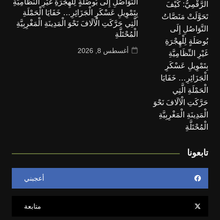
التَّوَاصُلِ إِلَى بُوصَلَةٍ لِلْهِجْرَةِ غَيْرِ النِّظَامِيَّةِ
بِتَمْوِيلِ عَسْكَرِ الْجَزَائِرِ… خَفَايَا الْحَمْلَةِ
الَّتِي حَرَّكَتِ الْآلَافَ نَحْوَ الْمَدِينَةِ الْمَغْرِبِيَّةِ
الْمُحْتَلَّةِ
أغسطس 8, 2026
تابعونا
أعجبني
متابعة