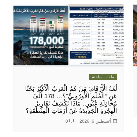
ملفات ساخنة
لُغَةُ الْأَرْقَامِ: مَنْ هُمُ الْعَرَبُ الْأَكْثَرُ بَحْثًا
عَنِ “الْحُلْمِ الْأُورُوبِيِّ”؟… 178 أَلْفَ
مُحَاوَلَةِ عُبُورٍ.. مَاذَا تَكْشِفُ تَقَارِيرُ
الْهِجْرَةِ الْجَدِيدَةُ عَنْ أَزَمَاتِ الْمِنْطَقَةِ؟
أغسطس 6, 2026
0