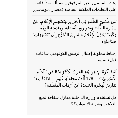
إعادة القاصرين غير المرفوقين مسألة مبدأ قائمة
على التعليمات الملكية السامية (مصدر دبلوماسي)
بَيْنَ طُمُوحِ الطَّلَبَةِ فِي الْجَزَائِرِ وَتَضْخِيمِ الْإِعْلَامِ: عَنْ
سَيَّارَةِ الطَّلَبَةِ وَصَوَارِيخِ الْفَضَاءِ، وَهَنْدَسَةِ الْوَهْمِ،
وَكَيْفَ يُحَوِّلُ الْإِعْلَامُ مَشَارِيعَ التَّخَرُّجِ إِلَى “مُعْجِزَاتٍ”
صِنَاعِيَّةٍ؟
إحباط محاولة إغتيال الرئيس الكولومبي ساعات
قبل تنصيبه
لُغَةُ الْأَرْقَامِ: مَنْ هُمُ الْعَرَبُ الْأَكْثَرُ بَحْثًا عَنِ “الْحُلْمِ
الْأُورُوبِيِّ”؟… 178 أَلْفَ مُحَاوَلَةِ عُبُورٍ.. مَاذَا تَكْشِفُ
تَقَارِيرُ الْهِجْرَةِ الْجَدِيدَةُ عَنْ أَزَمَاتِ الْمِنْطَقَةِ؟
هل تستخدم وزارة الداخلية معازل شفافة لمنع
التلاعب وشراء الأصوات؟؟