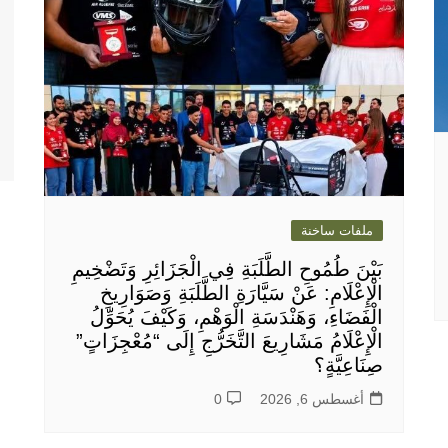
ملفات ساخنة
بَيْنَ طُمُوحِ الطَّلَبَةِ فِي الْجَزَائِرِ وَتَضْخِيمِ
الْإِعْلَامِ: عَنْ سَيَّارَةِ الطَّلَبَةِ وَصَوَارِيخِ
الْفَضَاءِ، وَهَنْدَسَةِ الْوَهْمِ، وَكَيْفَ يُحَوِّلُ
الْإِعْلَامُ مَشَارِيعَ التَّخَرُّجِ إِلَى “مُعْجِزَاتٍ”
صِنَاعِيَّةٍ؟
أغسطس 6, 2026
0