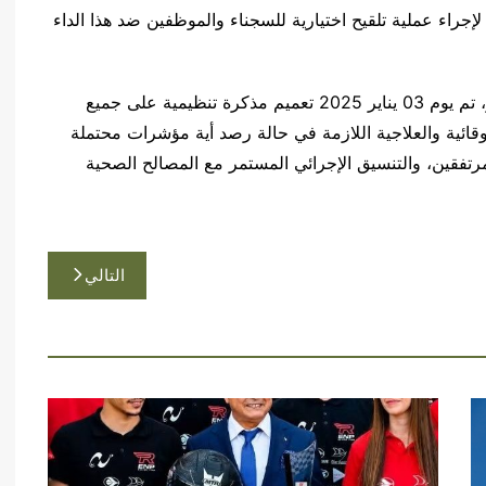
جراء عملية تلقيح اختيارية للسجناء والموظفين ضد هذا الداء
كما أبرزت أنه “وبهدف الرفع من درجة اليقظة والحذر، تم يوم 03 يناير 2025 تعميم مذكرة تنظيمية على جميع
لوقائية والعلاجية اللازمة في حالة رصد أية مؤشرات محتملة
رتفقين، والتنسيق الإجرائي المستمر مع المصالح الصحية
التالي