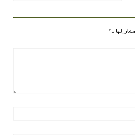
شار إليها بـ
*