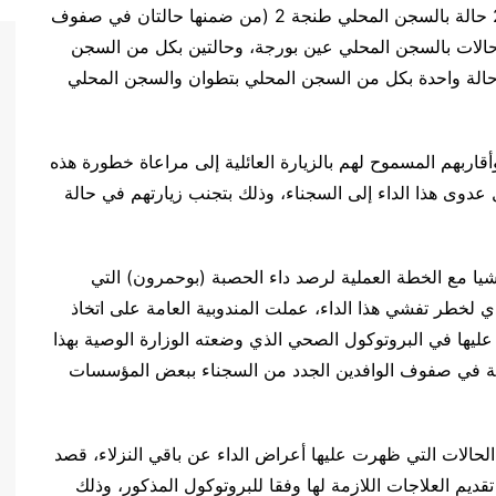
وأوضح بلاغ للمندوبية أن هذه الحالات تتوزع ما بين 23 حالة بالسجن المحلي طنجة 2 (من ضمنها حالتان في صفوف
موظفين)، و7 حالات بالسجن المحلي المحمدية، و5 حالات بالسجن المحلي عين بورجة، وحالتين بكل من السجن
حالة واحدة بكل من السجن المحلي بتطوان والسجن المحلي
قاربهم المسموح لهم بالزيارة العائلية إلى مراعاة خطورة هذه
ال عدوى هذا الداء إلى السجناء، وذلك بتجنب زيارتهم في حالة
اشيا مع الخطة العملية لرصد داء الحصبة (بوحمرون) التي
ي لخطر تفشي هذا الداء، عملت المندوبية العامة على اتخاذ
 عليها في البروتوكول الصحي الذي وضعته الوزارة الوصية بهذا
بة في صفوف الوافدين الجدد من السجناء ببعض المؤسسات
الحالات التي ظهرت عليها أعراض الداء عن باقي النزلاء، قصد
ديم العلاجات اللازمة لها وفقا للبروتوكول المذكور، وذلك