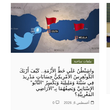
ملفات ساخنة
واشِنْطُنُ عَلَى خَطِّ الأَزْمَةِ.. كَيْفَ أَرْبَكَ
الكُونْغِرِسُ الأَمْرِيكِيُّ حِسَابَاتِ مَدْرِيدَ
فِي سَبْتَةَ وَمَلِيلِيَةَ وَيَكْسِرُ “التَّابُو”
الإِسْبَانِيَّ وَيَصِفُهُمَا بِـ”الأَرَاضِي
المَغْرِبِيَّةِ؟
أغسطس 6, 2026
0