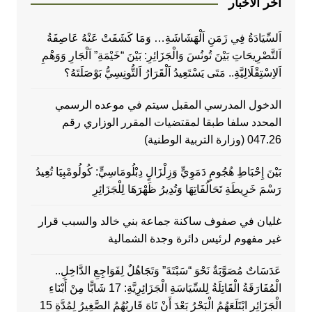
اخر الاخبار
اَلسِّيَادَةُ فِي زَمَنِ اَلْهَشَاشَةِ… وَمَا كَشَفَتْ عَنْهُ عَاصِفَةُ
اَلتَّصْرِيحَاتِ بَيْنَ تُونُسَ وَالْجَزَائِرِ: بَيْنَ “خَيْمَةِ” اَلْجَارِ وَوَهْمِ
اَلاِسْتِقْلَالِيَّةِ.. مَتَى يَسْتَعِيدُ اَلْقَرَارُ اَلتُّونِسِيُّ بَوْصَلَتَهُ؟
الدخول المدرسي المقبل سیتم في موعده الرسمي
المحدد سلفا طبقا لمقتضیات المقرر الوزاري رقم
047.26 (وزارة التربية الوطنية)
بَيْنَ إِحْبَاطِ هُجُومٍ دَمَوِيٍّ وَزِلْزَالٍ دِبْلُومَاسِيٍّ: كُولُومْبِيَا تُعِيدُ
رَسْمَ خَرِيطَةِ تَحَالُفَاتِهَا وَتُدِيرُ ظَهْرَهَا لِلْجَزَائِرِ
غليان في صفوف ساكنة جماعة بني خالد والسبب قرار
غير مفهوم لرئيس دائرة وجدة الشمالية
عَدَسَاتٌ مُصَوَّبَةٌ نَحْوَ “سَبْتَةَ” وَتَجَاهُلٌ لِفَوَاجِعِ الدَّاخِلِ..
الْمُفَارَقَةُ الْقَاتِلَةُ لِلسِّيَاسَةِ الْجَزَائِرِيَّةِ: 17 شَابًّا مِنْ أَبْنَاءِ
الْجَزَائِرِ ابْتَلَعَهُمُ الْبَحْرُ بَعْدَ أَنْ تَاهَ قَارِبُهُمُ الصَّغِيرُ لِمُدَّةِ 15