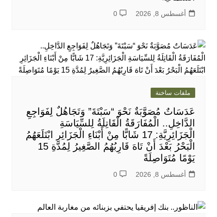
أغسطس 8, 2026
0
ملفات ساخنة
عَدَسَاتٌ مُصَوَّبَةٌ نَحْوَ “سَبْتَةَ” وَتَجَاهُلٌ لِفَوَاجِعِ
الدَّاخِلِ.. الْمُفَارَقَةُ الْقَاتِلَةُ لِلسِّيَاسَةِ
الْجَزَائِرِيَّةِ: 17 شَابًّا مِنْ أَبْنَاءِ الْجَزَائِرِ ابْتَلَعَهُمُ
الْبَحْرُ بَعْدَ أَنْ تَاهَ قَارِبُهُمُ الصَّغِيرُ لِمُدَّةِ 15
يَوْمًا مُتَوَاصِلَةً
أغسطس 8, 2026
0