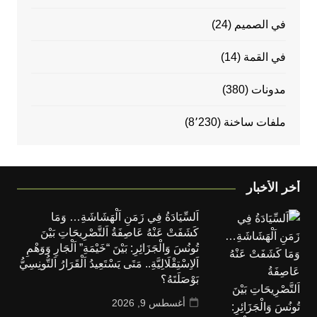
في الصميم
(24)
في القمة
(14)
مدونات
(380)
ملفات ساخنة
(8٬230)
أخر الأخبار
اَلسِّيَادَةُ فِي زَمَنِ اَلْهَشَاشَةِ… وَمَا
كَشَفَتْ عَنْهُ عَاصِفَةُ اَلتَّصْرِيحَاتِ بَيْنَ
تُونُسَ وَالْجَزَائِرِ: بَيْنَ “خَيْمَةِ” اَلْجَارِ وَوَهْمِ
اَلاِسْتِقْلَالِيَّةِ.. مَتَى يَسْتَعِيدُ اَلْقَرَارُ اَلتُّونِسِيُّ
بَوْصَلَتَهُ؟
أغسطس 9, 2026