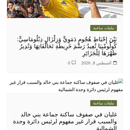
ملفات ساخنة
بَيْنَ إِحْبَاطِ هُجُومٍ دَمَوِيٍّ وَزِلْزَالٍ دِبْلُومَاسِيٍّ:
كُولُومْبِيَا تُعِيدُ رَسْمَ خَرِيطَةِ تَحَالُفَاتِهَا وَتُدِيرُ
ظَهْرَهَا لِلْجَزَائِرِ
أغسطس 8, 2026
0
ملفات ساخنة
غليان في صفوف ساكنة جماعة بني خالد
والسبب قرار غير مفهوم لرئيس دائرة وجدة
الشمالية