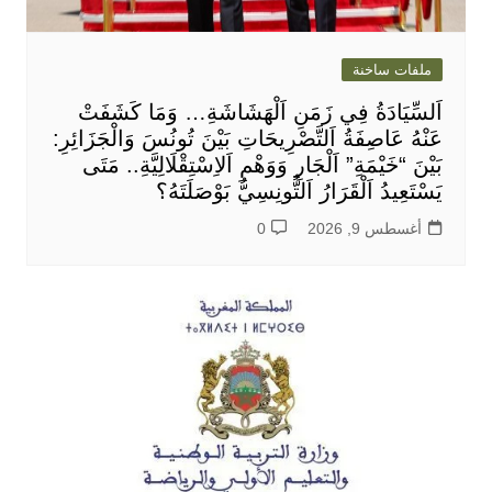
ملفات ساخنة
اَلسِّيَادَةُ فِي زَمَنِ اَلْهَشَاشَةِ… وَمَا كَشَفَتْ
عَنْهُ عَاصِفَةُ اَلتَّصْرِيحَاتِ بَيْنَ تُونُسَ وَالْجَزَائِرِ:
بَيْنَ “خَيْمَةِ” اَلْجَارِ وَوَهْمِ اَلاِسْتِقْلَالِيَّةِ.. مَتَى
يَسْتَعِيدُ اَلْقَرَارُ اَلتُّونِسِيُّ بَوْصَلَتَهُ؟
أغسطس 9, 2026
0