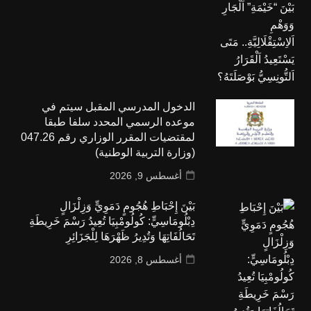
الدخول المدرسي المقبل سیتم في
موعده الرسمي المحدد سلفا طبقا
لمقتضیات المقرر الوزاري رقم 047.26
(وزارة التربية الوطنية)
أغسطس 9, 2026
بَيْنَ إِحْبَاطِ هُجُومٍ دَمَوِيٍّ وَزِلْزَالٍ
دِبْلُومَاسِيٍّ: كُولُومْبِيَا تُعِيدُ رَسْمَ خَرِيطَةِ
تَحَالُفَاتِهَا وَتُدِيرُ ظَهْرَهَا لِلْجَزَائِرِ
أغسطس 8, 2026