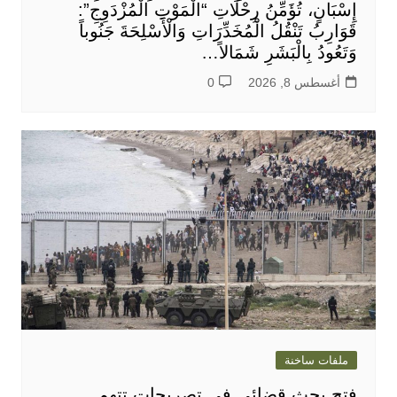
إِسْبَانٍ، تُؤَمِّنُ رِحْلَاتِ “الْمَوْتِ الْمُزْدَوِجِ”:
قَوَارِبُ تَنْقُلُ الْمُخَدِّرَاتِ وَالْأَسْلِحَةَ جَنُوباً
وَتَعُودُ بِالْبَشَرِ شَمَالاً…
أغسطس 8, 2026
0
ملفات ساخنة
فتح بحث قضائي في تصريحات تتهم