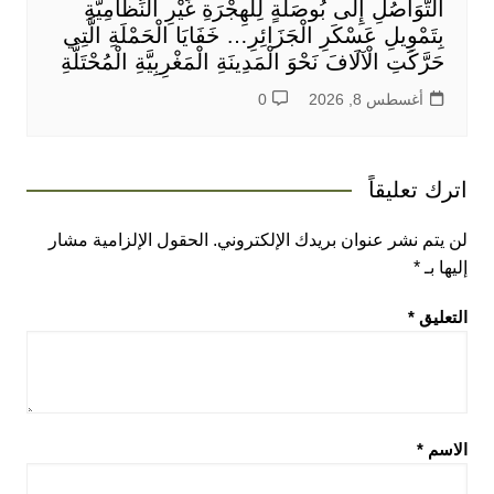
التَّوَاصُلِ إِلَى بُوصَلَةٍ لِلْهِجْرَةِ غَيْرِ النِّظَامِيَّةِ
بِتَمْوِيلِ عَسْكَرِ الْجَزَائِرِ… خَفَايَا الْحَمْلَةِ الَّتِي
حَرَّكَتِ الْآلَافَ نَحْوَ الْمَدِينَةِ الْمَغْرِبِيَّةِ الْمُحْتَلَّةِ
أغسطس 8, 2026
0
اترك تعليقاً
لن يتم نشر عنوان بريدك الإلكتروني.
الحقول الإلزامية مشار
إليها بـ
*
التعليق
*
الاسم
*