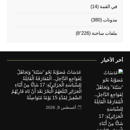
في القمة
(14)
مدونات
(380)
ملفات ساخنة
(8٬226)
أخر الأخبار
عَدَسَاتٌ مُصَوَّبَةٌ نَحْوَ “سَبْتَةَ” وَتَجَاهُلٌ
لِفَوَاجِعِ الدَّاخِلِ.. الْمُفَارَقَةُ الْقَاتِلَةُ
لِلسِّيَاسَةِ الْجَزَائِرِيَّةِ: 17 شَابًّا مِنْ أَبْنَاءِ
الْجَزَائِرِ ابْتَلَعَهُمُ الْبَحْرُ بَعْدَ أَنْ تَاهَ قَارِبُهُمُ
الصَّغِيرُ لِمُدَّةِ 15 يَوْمًا مُتَوَاصِلَةً
أغسطس 8, 2026