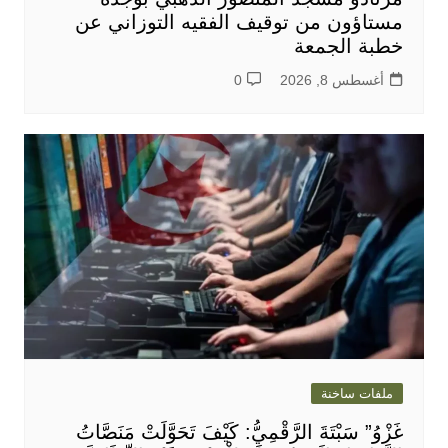
مستاؤون من توقيف الفقيه التوزاني عن
خطبة الجمعة
أغسطس 8, 2026
0
ملفات ساخنة
غَزْوُ” سَبْتَةَ الرَّقْمِيُّ: كَيْفَ تَحَوَّلَتْ مَنَصَّاتُ