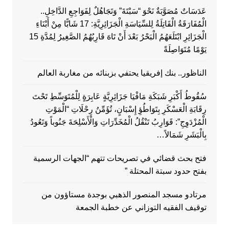
عَدَسَاتٌ مُصَوَّبَةٌ نَحْوَ “سَبْتَةَ” وَتَجَاهُلٌ لِفَوَاجِعِ الدَّاخِلِ..
الْمُفَارَقَةُ الْقَاتِلَةُ لِلسِّيَاسَةِ الْجَزَائِرِيَّةِ: 17 شَابًّا مِنْ أَبْنَاءِ
الْجَزَائِرِ ابْتَلَعَهُمُ الْبَحْرُ بَعْدَ أَنْ تَاهَ قَارِبُهُمُ الصَّغِيرُ لِمُدَّةِ 15
يَوْمًا مُتَوَاصِلَةً
الناظور.. بنك إفريقيا يحتفي بزبنائه من مغاربة العالم
سُقُوطُ أَكْبَرِ شَبَكَةِ مَافْيَا جَزَائِرِيَّةٍ عَابِرَةٍ لِلْمُتَوَسِّطِ تَحْتَ
رِقَابَةِ الْعَسْكَرِ بِتَوَاطُؤِ إِسْبَانٍ، تُؤَمِّنُ رِحْلَاتِ “الْمَوْتِ
الْمُزْدَوِجِ”: قَوَارِبُ تَنْقُلُ الْمُخَدِّرَاتِ وَالْأَسْلِحَةَ جَنُوباً وَتَعُودُ
بِالْبَشَرِ شَمَالاً…
فتح بحث قضائي في تصريحات تتهم “الجهات الرسمية
بفتح حدود سبتة المحتلة ”
مرتادو مسجد المنصور الذهبي بوجدة مستاؤون من
توقيف الفقيه التوزاني عن خطبة الجمعة