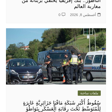
الناظور.. بنك إفريقيا يحتفي بزبنائه من
مغاربة العالم
أغسطس 8, 2026
0
ملفات ساخنة
سُقُوطُ أَكْبَرِ شَبَكَةِ مَافْيَا جَزَائِرِيَّةٍ عَابِرَةٍ
لِلْمُتَوَسِّطِ تَحْتَ رِقَابَةِ الْعَسْكَرِ بِتَوَاطُؤِ