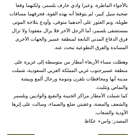
بالأجواء الماطرة، وعبرا وادي خارف بلسمر، ولكنهما وقعا
ضحية سيل كبير، لم يتوقعا أنه بهذه القوة، فجرفهما مسافات
طويلة، وتم العثور على أحدهما متوفى، وأودع بثلاجة الموتى
بمستشفى بلسمر، أما الرجل الآخر فلا يزال مفقودا ولا تزال
فرق الدفاع المدني التابعة لمنطقة عسير والجهات الأخرى
المساندة والفرق التطوعية تبحث عنه.
وهطلت مساء الأربعاء أمطار من متوسطة إلى غزيرة على
منطقة عسيرجنوب غربي المملكة العربي السعودية، شملت
مدينة أبها ومحافظات بلقرن وتنومة ورجال ألمع وبيشة
والنماص وتثليث.
كما شملت الأمطار مراكز الجنينة والنقيع والواديين وبلسمر
والشعف والمضة، وعقبتي ضلع والصماء، وسالت على إثرها
الأودية والشعاب.
المصدر: واس+ عكاظ