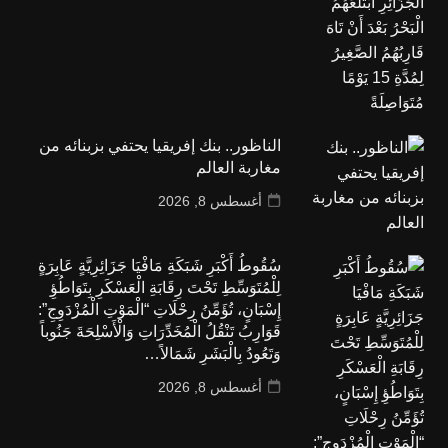
الناظور.. بنك إفريقيا يحتفي بزبنائه من
مغاربة العالم
أغسطس 8, 2026
سُقُوطُ أَكْبَرِ شَبَكَةِ مَافْيَا جَزَائِرِيَّةٍ عَابِرَةٍ
لِلْمُتَوَسِّطِ تَحْتَ رِقَابَةِ الْعَسْكَرِ بِتَوَاطُؤِ
إِسْبَانٍ، تُؤَمِّنُ رِحْلَاتِ “الْمَوْتِ الْمُزْدَوِجِ”:
قَوَارِبُ تَنْقُلُ الْمُخَدِّرَاتِ وَالْأَسْلِحَةَ جَنُوباً
وَتَعُودُ بِالْبَشَرِ شَمَالاً…
أغسطس 8, 2026