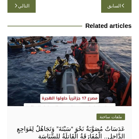
تصفّح
السابق
التالي
المقالات
Related articles
ملفات ساخنة
عَدَسَاتٌ مُصَوَّبَةٌ نَحْوَ “سَبْتَةَ” وَتَجَاهُلٌ لِفَوَاجِعِ
الدَّاخِلِ.. الْمُفَارَقَةُ الْقَاتِلَةُ لِلسِّيَاسَةِ