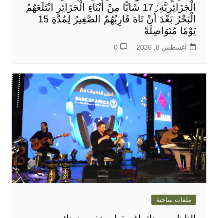
الْجَزَائِرِيَّةِ: 17 شَابًّا مِنْ أَبْنَاءِ الْجَزَائِرِ ابْتَلَعَهُمُ
الْبَحْرُ بَعْدَ أَنْ تَاهَ قَارِبُهُمُ الصَّغِيرُ لِمُدَّةِ 15
يَوْمًا مُتَوَاصِلَةً
أغسطس 8, 2026
0
ملفات ساخنة