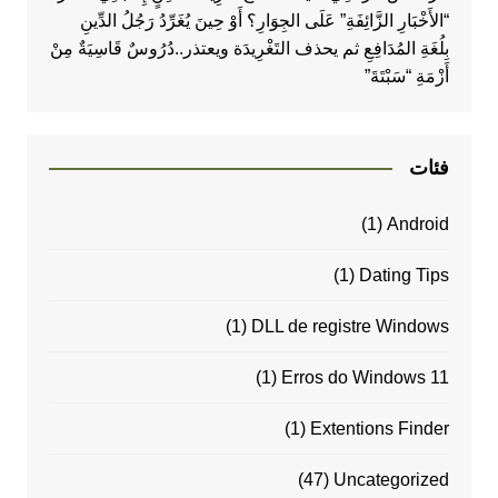
“الأَخْبَارِ الزَّائِفَةِ” عَلَى الجِوَارِ؟ أَوْ حِينَ يُغَرِّدُ رَجُلُ الدِّينِ
بِلُغَةِ المُدَافِعِ ثم يحذف التَغْرِيدَة ويعتذر..دُرُوسٌ قَاسِيَةٌ مِنْ
أَزْمَةِ “سَبْتَةَ”
فئات
(1)
Android
(1)
Dating Tips
(1)
DLL de registre Windows
(1)
Erros do Windows 11
(1)
Extentions Finder
(47)
Uncategorized