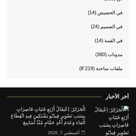
في الحضيض
(14)
في الصميم
(24)
في القمة
(14)
مدونات
(380)
ملفات ساخنة
(8٬219)
أخر الأخبار
الْجَزَائِرُ: اِعْتِقَالُ أَرْبَعِ فَتَيَاتٍ قَاصِرَاتٍ
بِسَبَبِ تَصْوِيرِ فِيدْيُو يَشْتَكِينَ فِيهِ انْقِطَاعَ
الْمَاءِ وَعَدَمَ أَخْذِ حَمَّامٍ مُنْذُ أَسَابِيعَ
أغسطس 7, 2026