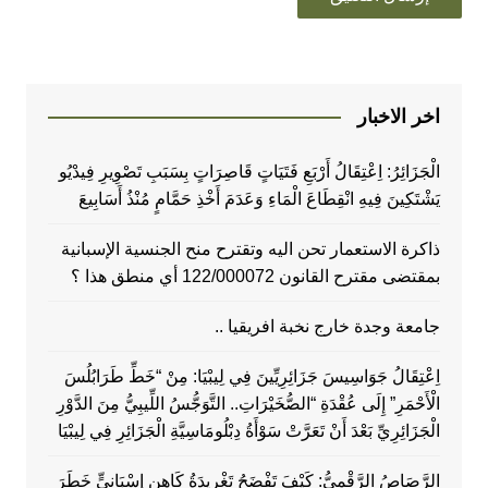
اخر الاخبار
الْجَزَائِرُ: اِعْتِقَالُ أَرْبَعِ فَتَيَاتٍ قَاصِرَاتٍ بِسَبَبِ تَصْوِيرِ فِيدْيُو
يَشْتَكِينَ فِيهِ انْقِطَاعَ الْمَاءِ وَعَدَمَ أَخْذِ حَمَّامٍ مُنْذُ أَسَابِيعَ
ذاكرة الاستعمار تحن اليه وتقترح منح الجنسية الإسبانية
بمقتضى مقترح القانون 122/000072 أي منطق هذا ؟
جامعة وجدة خارج نخبة افريقيا ..
اِعْتِقَالُ جَوَاسِيسَ جَزَائِرِيِّينَ فِي لِيبْيَا: مِنْ “خَطِّ طَرَابُلُسَ
الْأَحْمَرِ” إِلَى عُقْدَةِ “الصُّخَيْرَاتِ.. التَّوَجُّسُ اللِّيبِيُّ مِنَ الدَّوْرِ
الْجَزَائِرِيِّ بَعْدَ أَنْ تَعَرَّتْ سَوْأَةُ دِبْلُومَاسِيَّةِ الْجَزَائِرِ فِي لِيبْيَا
الرَّصَاصُ الرَّقْمِيُّ: كَيْفَ تَفْضَحُ تَغْرِيدَةُ كَاهِنٍ إِسْبَانِيٍّ خَطَرَ