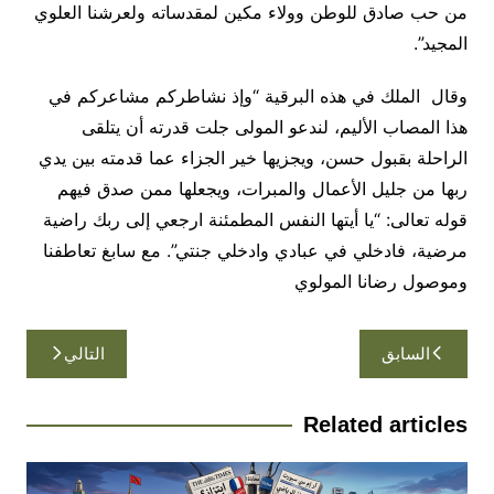
من حب صادق للوطن وولاء مكين لمقدساته ولعرشنا العلوي
المجيد”.
وقال الملك في هذه البرقية “وإذ نشاطركم مشاعركم في
هذا المصاب الأليم، لندعو المولى جلت قدرته أن يتلقى
الراحلة بقبول حسن، ويجزيها خير الجزاء عما قدمته بين يدي
ربها من جليل الأعمال والمبرات، ويجعلها ممن صدق فيهم
قوله تعالى: “يا أيتها النفس المطمئنة ارجعي إلى ربك راضية
مرضية، فادخلي في عبادي وادخلي جنتي”. مع سابغ تعاطفنا
وموصول رضانا المولوي
تصفّح
السابق
التالي
المقالات
Related articles