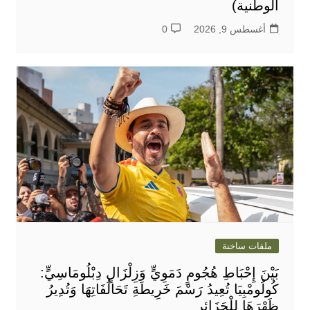
الوطنية)
أغسطس 9, 2026
0
ملفات ساخنة
بَيْنَ إِحْبَاطِ هُجُومٍ دَمَوِيٍّ وَزِلْزَالٍ دِبْلُومَاسِيٍّ:
كُولُومْبِيَا تُعِيدُ رَسْمَ خَرِيطَةِ تَحَالُفَاتِهَا وَتُدِيرُ
ظَهْرَهَا لِلْجَزَائِرِ