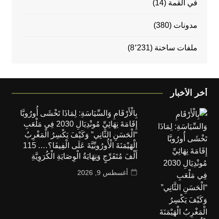
في القمة
(14)
مدونات
(380)
ملفات ساخنة
(8٬231)
أخر الأخبار
بِالْأَرْقَامِ وَالسِّيَاسَةِ: لِمَاذَا تَخْشَى أُورُوبَّا
إِقَامَةَ نِهَائِيِّ مُونْدِيَالِ 2030 فِي مَلْعَبِ
“الْحَسَنِ الثَّانِي” وَكَيْفَ يَكْسِرُ الْمَغْرِبُ
الْهَيْمَنَةَ الْأُورُوبِّيَّةَ عَلَى الْفِيفَا؟…. 115
أَلْفَ مُتَفَرِّجٍ وَنِهَايَةُ الْوِصَايَةِ الْكُرَوِيَّةِ
أغسطس 9, 2026