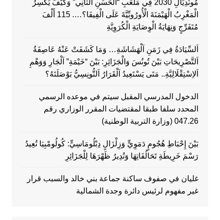
مُونْدِيَالِ 2030 فِي مَلْعَبِ “الْحَسَنِ الثَّانِي” وَكَيْفَ يَكْسِرُ
الْمَغْرِبُ الْهَيْمَنَةَ الْأُورُوبِّيَّةَ عَلَى الْفِيفَا؟…. 115 أَلْفَ
مُتَفَرِّجٍ وَنِهَايَةُ الْوِصَايَةِ الْكُرَوِيَّةِ
اَلسِّيَادَةُ فِي زَمَنِ اَلْهَشَاشَةِ… وَمَا كَشَفَتْ عَنْهُ عَاصِفَةُ
اَلتَّصْرِيحَاتِ بَيْنَ تُونُسَ وَالْجَزَائِرِ: بَيْنَ “خَيْمَةِ” اَلْجَارِ وَوَهْمِ
اَلاِسْتِقْلَالِيَّةِ.. مَتَى يَسْتَعِيدُ اَلْقَرَارُ اَلتُّونِسِيُّ بَوْصَلَتَهُ؟
الدخول المدرسي المقبل سیتم في موعده الرسمي
المحدد سلفا طبقا لمقتضیات المقرر الوزاري رقم
047.26 (وزارة التربية الوطنية)
بَيْنَ إِحْبَاطِ هُجُومٍ دَمَوِيٍّ وَزِلْزَالٍ دِبْلُومَاسِيٍّ: كُولُومْبِيَا تُعِيدُ
رَسْمَ خَرِيطَةِ تَحَالُفَاتِهَا وَتُدِيرُ ظَهْرَهَا لِلْجَزَائِرِ
غليان في صفوف ساكنة جماعة بني خالد والسبب قرار
غير مفهوم لرئيس دائرة وجدة الشمالية