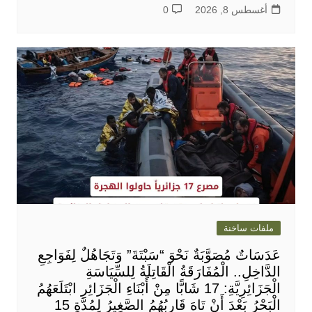
أغسطس 8, 2026
0
ملفات ساخنة
عَدَسَاتٌ مُصَوَّبَةٌ نَحْوَ “سَبْتَةَ” وَتَجَاهُلٌ لِفَوَاجِعِ
الدَّاخِلِ.. الْمُفَارَقَةُ الْقَاتِلَةُ لِلسِّيَاسَةِ
الْجَزَائِرِيَّةِ: 17 شَابًّا مِنْ أَبْنَاءِ الْجَزَائِرِ ابْتَلَعَهُمُ
الْبَحْرُ بَعْدَ أَنْ تَاهَ قَارِبُهُمُ الصَّغِيرُ لِمُدَّةِ 15