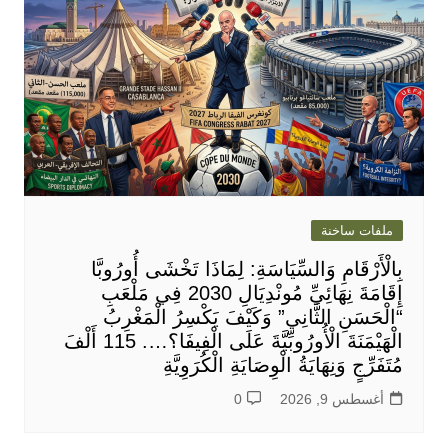
ملفات ساخنة
بِالْأَرْقَامِ وَالسِّيَاسَةِ: لِمَاذَا تَخْشَى أُورُوبَّا
إِقَامَةَ نِهَائِيِّ مُونْدِيَالِ 2030 فِي مَلْعَبِ
“الْحَسَنِ الثَّانِي” وَكَيْفَ يَكْسِرُ الْمَغْرِبُ
الْهَيْمَنَةَ الْأُورُوبِّيَّةَ عَلَى الْفِيفَا؟…. 115 أَلْفَ
مُتَفَرِّجٍ وَنِهَايَةُ الْوِصَايَةِ الْكُرَوِيَّةِ
أغسطس 9, 2026
0