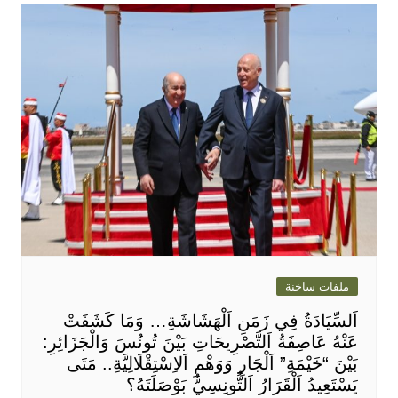
ملفات ساخنة
اَلسِّيَادَةُ فِي زَمَنِ اَلْهَشَاشَةِ… وَمَا كَشَفَتْ
عَنْهُ عَاصِفَةُ اَلتَّصْرِيحَاتِ بَيْنَ تُونُسَ وَالْجَزَائِرِ:
بَيْنَ “خَيْمَةِ” اَلْجَارِ وَوَهْمِ اَلاِسْتِقْلَالِيَّةِ.. مَتَى
يَسْتَعِيدُ اَلْقَرَارُ اَلتُّونِسِيُّ بَوْصَلَتَهُ؟