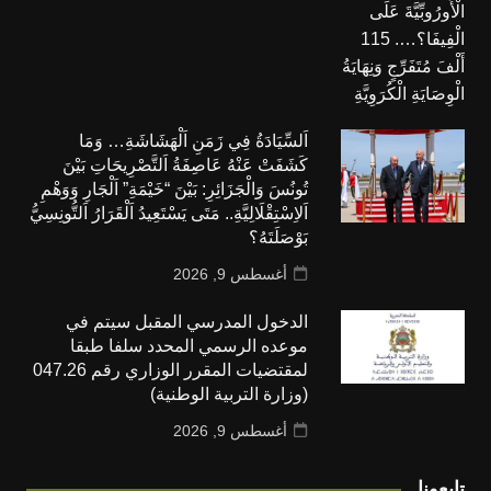
اَلسِّيَادَةُ فِي زَمَنِ اَلْهَشَاشَةِ… وَمَا
كَشَفَتْ عَنْهُ عَاصِفَةُ اَلتَّصْرِيحَاتِ بَيْنَ
تُونُسَ وَالْجَزَائِرِ: بَيْنَ “خَيْمَةِ” اَلْجَارِ وَوَهْمِ
اَلاِسْتِقْلَالِيَّةِ.. مَتَى يَسْتَعِيدُ اَلْقَرَارُ اَلتُّونِسِيُّ
بَوْصَلَتَهُ؟
أغسطس 9, 2026
الدخول المدرسي المقبل سیتم في
موعده الرسمي المحدد سلفا طبقا
لمقتضیات المقرر الوزاري رقم 047.26
(وزارة التربية الوطنية)
أغسطس 9, 2026
تابعونا