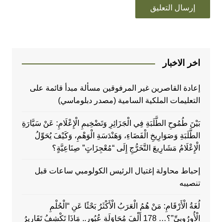
اخر الاخبار
إعادة القاصرين غير المرفوقين مسألة مبدأ قائمة على
التعليمات الملكية السامية (مصدر دبلوماسي)
بَيْنَ طُمُوحِ الطَّلَبَةِ فِي الْجَزَائِرِ وَتَضْخِيمِ الْإِعْلَامِ: عَنْ سَيَّارَةِ
الطَّلَبَةِ وَصَوَارِيخِ الْفَضَاءِ، وَهَنْدَسَةِ الْوَهْمِ، وَكَيْفَ يُحَوِّلُ
الْإِعْلَامُ مَشَارِيعَ التَّخَرُّجِ إِلَى “مُعْجِزَاتٍ” صِنَاعِيَّةٍ؟
إحباط محاولة إغتيال الرئيس الكولومبي ساعات قبل
تنصيبه
لُغَةُ الْأَرْقَامِ: مَنْ هُمُ الْعَرَبُ الْأَكْثَرُ بَحْثًا عَنِ “الْحُلْمِ
الْأُورُوبِيِّ”؟… 178 أَلْفَ مُحَاوَلَةِ عُبُورٍ.. مَاذَا تَكْشِفُ تَقَارِيرُ