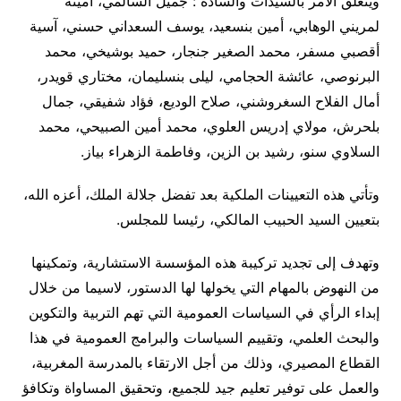
ويتعلق الأمر بالسيدات والسادة : جميل السالمي، أمينة
لمريني الوهابي، أمين بنسعيد، يوسف السعداني حسني، آسية
أقصبي مسفر، محمد الصغير جنجار، حميد بوشيخي، محمد
البرنوصي، عائشة الحجامي، ليلى بنسليمان، مختاري قويدر،
أمال الفلاح السغروشني، صلاح الوديع، فؤاد شفيقي، جمال
بلحرش، مولاي إدريس العلوي، محمد أمين الصبيحي، محمد
السلاوي سنو، رشيد بن الزين، وفاطمة الزهراء بياز.
وتأتي هذه التعيينات الملكية بعد تفضل جلالة الملك، أعزه الله،
بتعيين السيد الحبيب المالكي، رئيسا للمجلس.
وتهدف إلى تجديد تركيبة هذه المؤسسة الاستشارية، وتمكينها
من النهوض بالمهام التي يخولها لها الدستور، لاسيما من خلال
إبداء الرأي في السياسات العمومية التي تهم التربية والتكوين
والبحث العلمي، وتقييم السياسات والبرامج العمومية في هذا
القطاع المصيري، وذلك من أجل الارتقاء بالمدرسة المغربية،
والعمل على توفير تعليم جيد للجميع، وتحقيق المساواة وتكافؤ