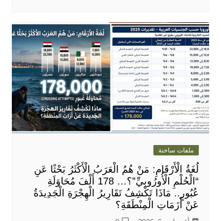
ملفات ساخنة
لُغَةُ الْأَرْقَامِ: مَنْ هُمُ الْعَرَبُ الْأَكْثَرُ بَحْثًا عَنِ
“الْحُلْمِ الْأُورُوبِيِّ”؟… 178 أَلْفَ مُحَاوَلَةِ
عُبُورٍ.. مَاذَا تَكْشِفُ تَقَارِيرُ الْهِجْرَةِ الْجَدِيدَةُ
عَنْ أَزَمَاتِ الْمِنْطَقَةِ؟