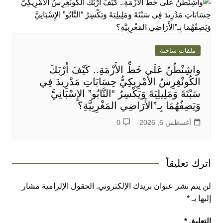
ملفات ساخنة
واشِنْطُنُ عَلَى خَطِّ الأَزْمَةِ.. كَيْفَ أَرْبَكَ
الكُونْغِرِسُ الأَمْرِيكِيُّ حِسَابَاتِ مَدْرِيدَ فِي
سَبْتَةَ وَمَلِيلِيَةَ وَيَكْسِرُ “التَّابُو” الإِسْبَانِيَّ
وَيَصِفُهُمَا بِـ”الأَرَاضِي المَغْرِبِيَّةِ؟
أغسطس 6, 2026
0
اترك تعليقاً
لن يتم نشر عنوان بريدك الإلكتروني.
الحقول الإلزامية مشار
إليها بـ
*
التعليق
*