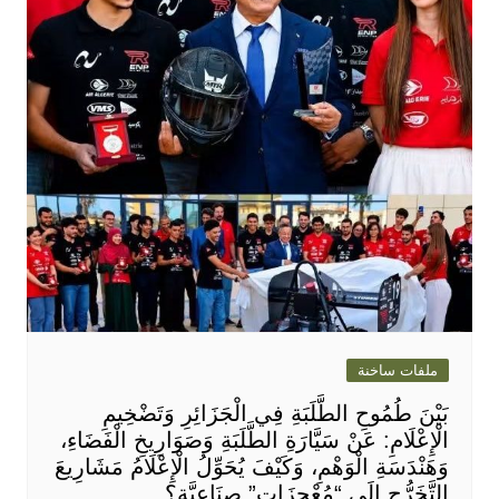
ملفات ساخنة
بَيْنَ طُمُوحِ الطَّلَبَةِ فِي الْجَزَائِرِ وَتَضْخِيمِ
الْإِعْلَامِ: عَنْ سَيَّارَةِ الطَّلَبَةِ وَصَوَارِيخِ الْفَضَاءِ،
وَهَنْدَسَةِ الْوَهْمِ، وَكَيْفَ يُحَوِّلُ الْإِعْلَامُ مَشَارِيعَ
التَّخَرُّجِ إِلَى “مُعْجِزَاتٍ” صِنَاعِيَّةٍ؟