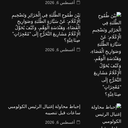
أغسطس 6, 2026
بَيْنَ طُمُوحِ الطَّلَبَةِ فِي الْجَزَائِرِ وَتَضْخِيمِ
الْإِعْلَامِ: عَنْ سَيَّارَةِ الطَّلَبَةِ وَصَوَارِيخِ
الْفَضَاءِ، وَهَنْدَسَةِ الْوَهْمِ، وَكَيْفَ يُحَوِّلُ
الْإِعْلَامُ مَشَارِيعَ التَّخَرُّجِ إِلَى “مُعْجِزَاتٍ”
صِنَاعِيَّةٍ؟
أغسطس 6, 2026
إحباط محاولة إغتيال الرئيس الكولومبي
ساعات قبل تنصيبه
أغسطس 6, 2026