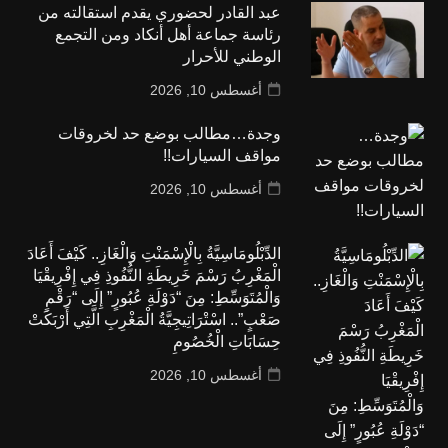
عبد القادر لحضوري يقدم استقالته من
رئاسة جماعة أهل أنكاد ومن التجمع
الوطني للأحرار
أغسطس 10, 2026
وجدة…مطالب بوضع حد لخروقات
مواقف السيارات!!
أغسطس 10, 2026
الدِّبْلُومَاسِيَّةُ بِالْإِسْمَنْتِ وَالْغَازِ.. كَيْفَ أَعَادَ
الْمَغْرِبُ رَسْمَ خَرِيطَةِ النُّفُوذِ فِي إِفْرِيقْيَا
وَالْمُتَوَسِّطِ: مِنَ “دَوْلَةِ عُبُورٍ” إِلَى “رَقْمٍ
صَعْبٍ”.. اسْتْرَاتِيجِيَّةُ الْمَغْرِبِ الَّتِي أَرْبَكَتْ
حِسَابَاتِ الْخُصُومِ
أغسطس 10, 2026