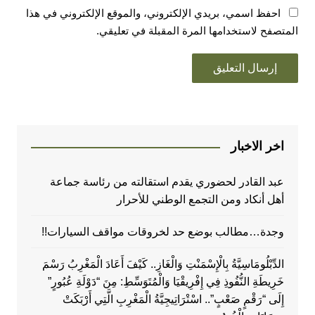
احفظ اسمي، بريدي الإلكتروني، والموقع الإلكتروني في هذا
المتصفح لاستخدامها المرة المقبلة في تعليقي.
اخر الاخبار
عبد القادر لحضوري يقدم استقالته من رئاسة جماعة
أهل أنكاد ومن التجمع الوطني للأحرار
وجدة…مطالب بوضع حد لخروقات مواقف السيارات!!
الدِّبْلُومَاسِيَّةُ بِالْإِسْمَنْتِ وَالْغَازِ.. كَيْفَ أَعَادَ الْمَغْرِبُ رَسْمَ
خَرِيطَةِ النُّفُوذِ فِي إِفْرِيقْيَا وَالْمُتَوَسِّطِ: مِنَ “دَوْلَةِ عُبُورٍ”
إِلَى “رَقْمٍ صَعْبٍ”.. اسْتْرَاتِيجِيَّةُ الْمَغْرِبِ الَّتِي أَرْبَكَتْ