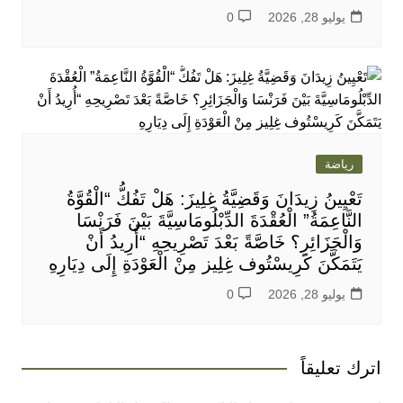
يوليو 28, 2026
0
رياضة
تَعْيِينُ زِيدَانَ وَقَضِيَّةُ غِلِيزَ: هَلْ تَفُكُّ “الْقُوَّةُ
النَّاعِمَةُ” الْعُقْدَةَ الدِّبْلُومَاسِيَّةَ بَيْنَ فَرَنْسَا
وَالْجَزَائِرِ؟ خَاصَّةً بَعْدَ تَصْرِيحِهِ “أُرِيدُ أَنْ
يَتَمَكَّنَ كَرِيسْتُوف غِلِيز مِنْ الْعَوْدَةِ إِلَى دِيَارِهِ
يوليو 28, 2026
0
اترك تعليقاً