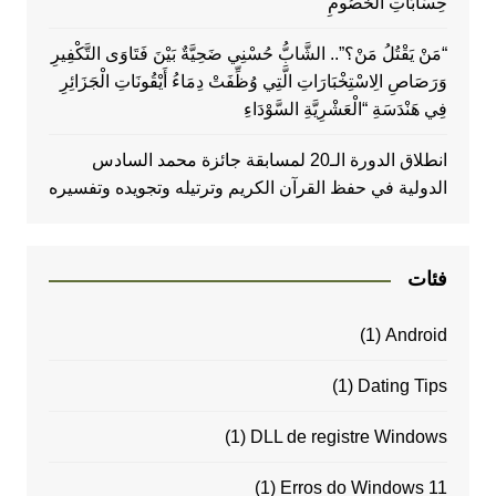
حِسَابَاتِ الْخُصُومِ
“مَنْ يَقْتُلُ مَنْ؟”.. الشَّابُّ حُسْنِي ضَحِيَّةٌ بَيْنَ فَتَاوَى التَّكْفِيرِ
وَرَصَاصِ الِاسْتِخْبَارَاتِ الَّتِي وُظِّفَتْ دِمَاءُ أَيْقُونَاتِ الْجَزَائِرِ
فِي هَنْدَسَةِ “الْعَشْرِيَّةِ السَّوْدَاءِ
انطلاق الدورة الـ20 لمسابقة جائزة محمد السادس
الدولية في حفظ القرآن الكريم وترتيله وتجويده وتفسيره
فئات
(1)
Android
(1)
Dating Tips
(1)
DLL de registre Windows
(1)
Erros do Windows 11