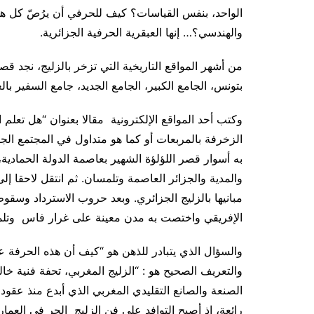
الواحد، بنفس القياسات؟ كيف للحرفي أن يرُصّ كل هذه
والهندسي؟… إنها العبقرية الحرفية الجزائرية
.
من أشهر المواقع التاريخية التي تزخر بالزليج، نجد ق
بتونس، الجامع الكبير، الجامع الجديد، جامع السفير بال
وكتب أحد المواقع الإلكترونية مقالا بعنوان “هل تعلم 
الزخرفة بالمربعات أو كما هو متداول في المجتمع ال
به أسوار قصر اللؤلؤة الشهير بعاصمة الدولة الحمادي
والمدية والجزائر العاصمة وتلمسان. ثم انتقل لاحقا إ
مبانيها بالزليج الجزائري. وبعد حروب الاسترداد وس
الإفريقي واختصت به مدن معينة على غرار فاس وتلمسا
والسؤال الذي يتبادر للذهن هو “كيف أن هذه الحرفة ع
والتعريف الصحيح هو : “الزليج المغربي،
تحفة فنية خال
الصنعة والصانع التقليدي المغربي الذي أبدع منذ عقود
رائعة،
إذ أصبح التوافد على فن الزليج الحر في العما