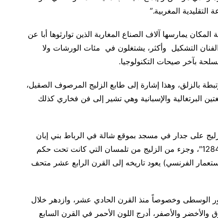
التقليدية المغربية.”
لمكان يمارسها آلاف الصناع المغاربة الذين توارثوها أبا عن
ن الفنان التشكيل وأكثر، يشتغلون في مئات الورشات ولا
لحة بآخر صيحات التكنولوجيا.
رتبطة بالزلق، وهذا إشارة إلى طابع الزليج المرصوف الصقيل،
تين البرتغالية والإسبانية وهي تشير إلى فن فخاري كذلك
ا زليج على جدار في مسجد بموقع شالة في الرباط بني إبان
حكم أبو يوسف يعقوب بن عبد الحق المريني واكتمل 1284″، وجزء من الزليج من تلمسان التي كانت تحت حكم
لاستعمار الفرنسي) يعود تاريخه إلى القرن الرابع عشر متحف
ور الوسطى وخصوصاً منذ القرن الحادي عشر، وازدهر خلال
ق والأخضر والأصفر، أدرج اللون الأحمر في القرن السابع