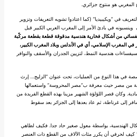
المغربي هو منتوج جزائري.
عريف في “ويكيبيديا” (كما اعتادوا تشويه التعريفات وتزوير
 وينسبونه في بادئ الأمر إلى المغرب العربي الكبير قبل
يفسائي من أشكال فخارية هندسية مدقوقة قطعة بقطعة مركّبة
في المغرب الإسلامي، أي في الأندلس وبلاد المغرب الكبير،
سيفساءات هندسية النمط، لتزيين الجدران والأسقف والنوافر
صة في هذا النوع من العمليات، تحت عنوان
“
الزليج… إرث
 من مصر حيث معرفة ب”مصر المحروسة” واستعمالها
دية. وكان قصر اللؤلؤة الشهير مزينا بهذه القطع الفريدة من
سافر إلى غرناطة، ثم عاد بعدها إلى الجزائر بعد سقوط
شكال الهندسية، بواسطة معول صغير حاد جدا. فكيف لطاهي
 كيف لحرفي أن يكرر مئات الآلاف من القطع ذات العنصر