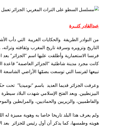
عبدالقادر كتــرة
من النوادر الطريفة والحكايات الغريبة التي دأب الأش
التاريخ وتزويره وسرقة تاريخ المغرب وثقافته وتراثه، وتب
كانت مجرد مدينة شاطئية “الجزائر العاصمة” قاعدة 
تبيعها لفرنسا التي توسعت بضمّها الأراضي الشاسعة ال
وعرفت الجزائر قديما العديد باسم “نوميديا” تحت حكم ا
البيزنطيين. وبعد الفتح الإسلامي شهدت البلاد سيطرة ك
والفاطميين، والزيريين والحماديين، والمرابطين والمو
ولم يعرف هذا البلد تاريخا خاصا به وهوية مميزة له 
هويته وطمسها، كما يذكر أن أول رئيس للجزائر بعد ال