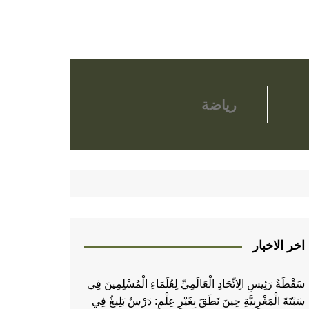
رياضة
اخر الاخبار
سَقْطَةُ رَئِيسِ الِاتِّحَادِ الْعَالَمِيِّ لِعُلَمَاءِ الْمُسْلِمِينَ فِي
سَبْتَةَ الْمَغْرِبِيَّةِ حِينَ نَطَقَ بِغَيْرِ عِلْمٍ: دَرْسٌ بَلِيغٌ فِي