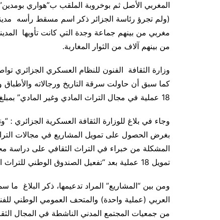
المغربي الأصل ثم بوخروبة الملقب ب”هواري بومدين” و
(ولم تجرؤ رئاسة الجزائر ذكر اسم مسقط رأسه مدينة
مغربي من بينهم جماعة وجدة التي كانت تأويها المدينة 
من بينهم آلاف من الثوار المغاربة.
وزارة الثقافة الفنون للنظام العسكري الجزائري توا
كما سبق أن حاولت سرقة التاريخ ورجالاته والأطباق و
18 عملية في مجال التراث المادي وغير المادي” بمبلغ إجمالي يفوق 900 مليون دينار جزائري
وجاء في بلاغ للوزارة الثقافة العسكرية الجزائري : “و
بغرض الحصول على تمويل المشاريع في مجالات التراث 
تمويل 18 عملية بعد “تفعيل الصندوق الوطني للتراث الثقافي بعد سنوات من الركود
ومن بين “المشاريع” المراد تدعيمها، ذكر البلاغ ما 
العربي (عملية واحدة) والمتحف العمومي الوطني للفنو
من جمعيات المجتمع المدني الناشطة في المجال الثقا