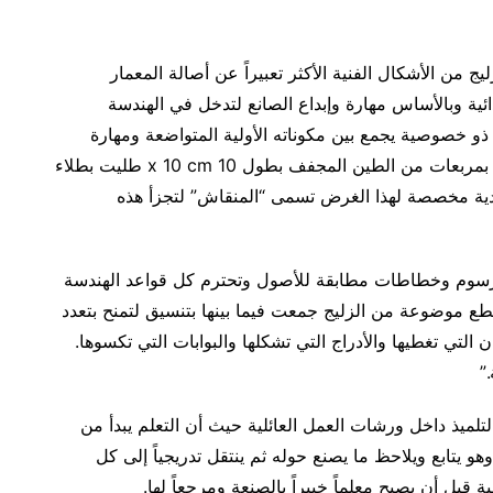
ج من الأشكال الفنية الأكثر تعبيراً عن أصالة المعمار
ائية وبالأساس مهارة وإبداع الصانع لتدخل في الهندسة
ج ذو خصوصية يجمع بين مكوناته الأولية المتواضعة ومهارة
 بمربعات من الطين المجفف بطول 10
x 10 cm
طليت بطلاء
دية مخصصة لهذا الغرض تسمى “المنقاش” لتجزأ هذه
د لرسوم وخطاطات مطابقة للأصول وتحترم كل قواعد الهندسة
ع موضوعة من الزليج جمعت فيما بينها بتنسيق لتمنح بتعدد
ان التي تغطيها والأدراج التي تشكلها والبوابات التي تكسوها.
”
لتلميذ داخل ورشات العمل العائلية حيث أن التعلم يبدأ من
هو يتابع ويلاحظ ما يصنع حوله ثم ينتقل تدريجياً إلى كل
 قبل أن يصبح معلماً خبيراً بالصنعة ومرجعاً لها
.