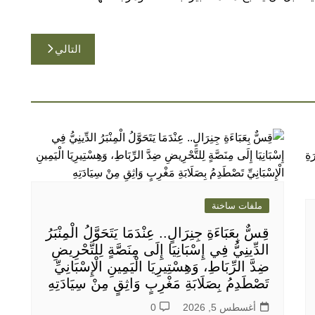
التالي
ملفات ساخنة
قِسٌّ بِعَبَاءَةِ جِنِرَالٍ.. عِنْدَمَا يَتَحَوَّلُ الْمِنْبَرُ
الدِّينِيُّ فِي إِسْبَانِيَا إِلَى مِنَصَّةٍ لِلتَّحْرِيضِ
ضِدَّ الرِّبَاطِ، وَهِسْتِيرِيَا الْيَمِينِ الْإِسْبَانِيِّ
تَصْطَدِمُ بِصَلَابَةِ مَغْرِبٍ وَاثِقٍ مِنْ سِيَادَتِهِ
أغسطس 5, 2026
0