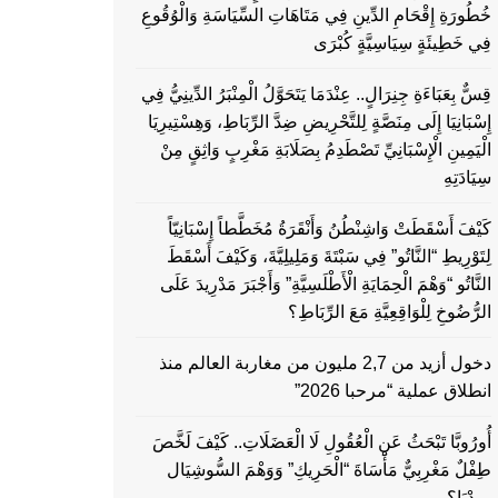
خُطُورَةِ إِقْحَامِ الدِّينِ فِي مَتَاهَاتِ السِّيَاسَةِ وَالْوُقُوعِ
فِي خَطِيئَةٍ سِيَاسِيَّةٍ كُبْرَى
قِسٌّ بِعَبَاءَةِ جِنِرَالٍ.. عِنْدَمَا يَتَحَوَّلُ الْمِنْبَرُ الدِّينِيُّ فِي
إِسْبَانِيَا إِلَى مِنَصَّةٍ لِلتَّحْرِيضِ ضِدَّ الرِّبَاطِ، وَهِسْتِيرِيَا
الْيَمِينِ الْإِسْبَانِيِّ تَصْطَدِمُ بِصَلَابَةِ مَغْرِبٍ وَاثِقٍ مِنْ
سِيَادَتِهِ
كَيْفَ أَسْقَطَتْ وَاشِنْطُنُ وَأَنْقَرَةُ مُخَطَّطاً إِسْبَانِيّاً
لِتَوْرِيطِ “النَّاتُو” فِي سَبْتَةَ وَمَلِيلِيَّةَ، وَكَيْفَ أَسْقَطَ
النَّاتُو “وَهْمَ الْحِمَايَةِ الْأَطْلَسِيَّةِ” وَأَجْبَرَ مَدْرِيدَ عَلَى
الرُّضُوخِ لِلْوَاقِعِيَّةِ مَعَ الرِّبَاطِ؟
دخول أزيد من 2,7 مليون من مغاربة العالم منذ
انطلاق عملية “مرحبا 2026”
أُورُوبَّا تَبْحَثُ عَنِ الْعُقُولِ لَا الْعَضَلَاتِ.. كَيْفَ لَخَّصَ
طِفْلٌ مَغْرِبِيٌّ مَأْسَاةَ “الْحَرِيكِ” وَوَهْمَ السُّوشِيَال
مِيدْيَا؟