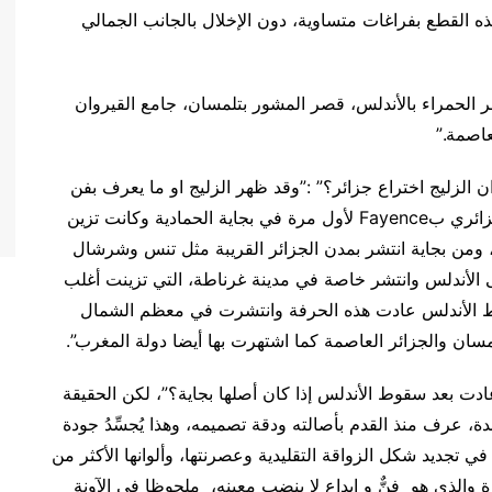
 القطع بفراغات متساوية، دون الإخلال بالجانب الجمالي
صر الحمراء بالأندلس، قصر المشور بتلمسان، جامع القيروان
عاصمة.”
ان الزليج اختراع جزائر؟” :”وقد ظهر الزليج او ما يعرف بفن
جزائري ب
Fayence
لأول مرة في بجاية الحمادية وكانت تزين
ة، ومن بجاية انتشر بمدن الجزائر القريبة مثل تنس وشرشال
لى الأندلس وانتشر خاصة في مدينة غرناطة، التي تزينت أغلب
قوط الأندلس عادت هذه الحرفة وانتشرت في معظم الشمال
ن والجزائر العاصمة كما اشتهرت بها أيضا دولة المغرب”.
ادت بعد سقوط الأندلس إذا كان أصلها بجاية؟”، لكن الحقيقة
دة، عرف منذ القدم بأصالته ودقة تصميمه،
وهذا يُجسِّدُ جودة
 في تجديد شكل الزواقة التقليدية وعصرنتها،
وألوانها الأكثر من
رة والذي هو
فنٌّ و إبداع لا ينضب معينه، ملحوظا في الآونة