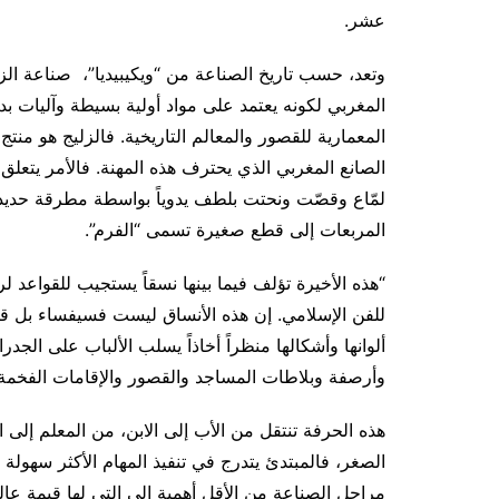
عشر
.
وتعد، حسب تاريخ الصناعة من “ويكيبيديا”، صناعة الزلي
المغربي لكونه يعتمد على مواد أولية بسيطة وآليات بد
المعمارية للقصور والمعالم التاريخية. فالزليج هو منت
الصانع المغربي الذي يحترف هذه المهنة. فالأمر يتعلق
لمّاع وقصّت ونحتت بلطف يدوياً بواسطة مطرقة حدي
المربعات إلى قطع صغيرة تسمى “الفرم”.
“هذه الأخيرة تؤلف فيما بينها نسقاً يستجيب للقواع
للفن الإسلامي. إن هذه الأنساق ليست فسيفساء بل قط
ألوانها وأشكالها منظراً أخاذاً يسلب الألباب على الجدر
وأرصفة وبلاطات المساجد والقصور والإقامات الفخمة.
هذه الحرفة تنتقل من الأب إلى الابن، من المعلم إلى ا
الصغر، فالمبتدئ يتدرج في تنفيذ المهام الأكثر سهولة و
مراحل الصناعة من الأقل أهمية إلى التي لها قيمة عالية