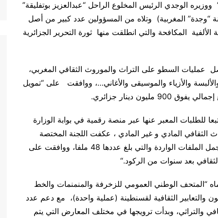
وزيره الوجدي الرئيس المخلوع الراحل “عبدالعزيز بوتفليقة”
 “وجدة” المغربية) وتلاه من المسؤولين عدد كبير من أصل
الألفية المكافحة والتي انطلقت منها ثورة التحرير الجزائرية
صل عمليات السطو على التراث والموروث الثقافي المغربي،
الألبسة والأزياء والموسيقى والأغاني…، ووافقت على “تمويل
.
تبعا للطلبات المعبر عنها عبر منصة رقمية في بوابة الوزارة
الثقافي المادي و غير المادي ، عكفت اللجنة المختصة
المشكلة من خبراء في التراث الثقافي على دراسة مجمل الملفات الواردة والتي بلغ عددها 48 ملفا، ووافقت على
“.
سماه “المتحف الوطني العمومي للزخرفة والمنمنمات والخط
ن والتعابير الثقافية لقسنطينة (عملية واحدة)، مع دعم عدد
في والتراثي، وبدأت ترويجها في مختلف المعارض التي يتم