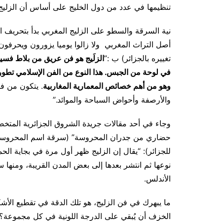
تنظيمها في عدد من دول الخليج على أساس أن الزليج 
نية السرقة والسطو على الزليج المغربي بدأ بتحريف الت
أصل التراث المغربي ولا زالوا يوميا يزورون ويحرفون
تغييره بالجزائر) ب :”
الزلَيج هو فن عريق من بلاط فس
في لوحة من الجبس. هذا النوع من الفن الإسلامي تطور 
وهو من أهم خصائص المعمارية المغاربية
. يتكون من ف
والأرصفة وأحواض السباحة والموائد.”
وجاء في أحد مقالات جريدة الشروق الجزائرية المتخص
حضاري من جدران المحروسة” (سرقة اسم المحروسة
للجزائر):
“يقال إن الزليج ظهر أول مرة في بجاية الحما
نوعها ثم انتشر بعدها إلى بعض المدن القريبة، ومنها 
الأندلس
.
ما يبهرك في فن الزليج، هو تلك الدقة في تقطيع الأ
الخزف أن يُبقي على الدرجة اللونية في كل مجموعة؟