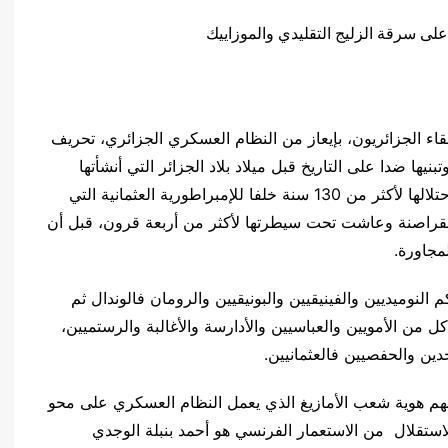
قاء الجزائريون، بإيعاز من النظام العسكري الجزائري، تحريف
نيها ضدا على التاريخ قبل ميلاد بلاد الجزائر التي أنشأتها
فرنسا الاستعمارية وأطلقت عليها اسم “الجزائر” بعد احتلالها لأكثر من 130 سنة خلفا للإمبراطورية العثمانية التي
القراصنة وعاشت تحت سيطرتها لأكثر من أربعة قرون، قبل أن
مجاورة.
لنوميديين والفينيقيين والبونيقيين والرومان فالوندال ثم
ل من الأمويين والعباسيين والأدارسة والأغالبة والرستميين،
حدين والحفصيين فالعثمانيين
.
اللهم هوية شعب الأمازيغ الذي يعمل النظام العسكري على محو
استقلال من الاستعمار الفرنسي هو أحمد بنبلة الوجدي