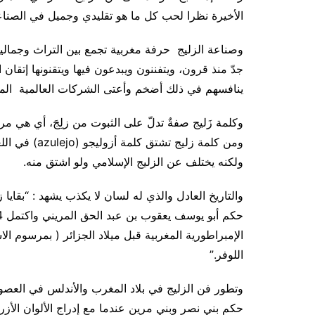
الأخيرة نظرا لحب كل ما هو تقليدي وجميل في الصناعة 
وصناعة الزليج حرفة مغربية تجمع بين التراث وجمالية ا
جدّ منذ قرون، ويتفننون ويبدعون فيها ويتقنونها إتقا
ينافسهم في ذلك أضخم وأعتى الشركات العالمية المس
وكلمة زَليج صفةٌ تدلّ على الثبوت من زلِجَ، أي هي م
ومن كلمة زليج تشتق كلمة أزوليجو
(azulejo)
في اللغ
ولكنه يختلف عن الزليج الإسلامي ولو اشتق منه
.
والتاريخ العادل والذي له لسان لا يكذب يشهد : “بقاي
الإمبراطورية المغربية قبل ميلاد الجزائر ( بمرسوم ا
اللوفر.”
وتطور فن الزليج في بلاد المغرب والأندلس في العص
حكم بني نصر وبني مرين عندما مع إدراج الألوان الأزر