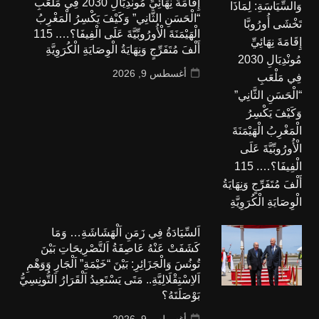
إِقَامَةَ نِهَائِيِّ مُونْدِيَالِ 2030 فِي مَلْعَبِ
“الْحَسَنِ الثَّانِي” وَكَيْفَ يَكْسِرُ الْمَغْرِبُ
الْهَيْمَنَةَ الْأُورُوبِّيَّةَ عَلَى الْفِيفَا؟…. 115
أَلْفَ مُتَفَرِّجٍ وَنِهَايَةُ الْوِصَايَةِ الْكُرَوِيَّةِ
أغسطس 9, 2026
اَلسِّيَادَةُ فِي زَمَنِ اَلْهَشَاشَةِ… وَمَا
كَشَفَتْ عَنْهُ عَاصِفَةُ اَلتَّصْرِيحَاتِ بَيْنَ
تُونُسَ وَالْجَزَائِرِ: بَيْنَ “خَيْمَةِ” اَلْجَارِ وَوَهْمِ
اَلاِسْتِقْلَالِيَّةِ.. مَتَى يَسْتَعِيدُ اَلْقَرَارُ اَلتُّونِسِيُّ
بَوْصَلَتَهُ؟
أغسطس 9, 2026