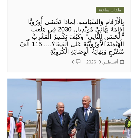
ملفات ساخنة
بِالْأَرْقَامِ وَالسِّيَاسَةِ: لِمَاذَا تَخْشَى أُورُوبَّا
إِقَامَةَ نِهَائِيِّ مُونْدِيَالِ 2030 فِي مَلْعَبِ
“الْحَسَنِ الثَّانِي” وَكَيْفَ يَكْسِرُ الْمَغْرِبُ
الْهَيْمَنَةَ الْأُورُوبِّيَّةَ عَلَى الْفِيفَا؟…. 115 أَلْفَ
مُتَفَرِّجٍ وَنِهَايَةُ الْوِصَايَةِ الْكُرَوِيَّةِ
أغسطس 9, 2026
0