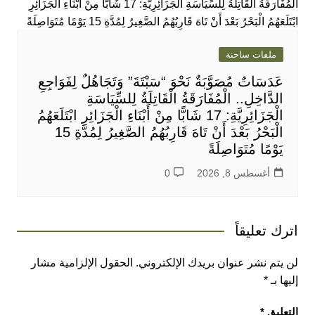
ملفات ساخنة
عَدَسَاتٌ مُصَوَّبَةٌ نَحْوَ “سَبْتَةَ” وَتَجَاهُلٌ لِفَوَاجِعِ
الدَّاخِلِ.. الْمُفَارَقَةُ الْقَاتِلَةُ لِلسِّيَاسَةِ
الْجَزَائِرِيَّةِ: 17 شَابًّا مِنْ أَبْنَاءِ الْجَزَائِرِ ابْتَلَعَهُمُ
الْبَحْرُ بَعْدَ أَنْ تَاهَ قَارِبُهُمُ الصَّغِيرُ لِمُدَّةِ 15
يَوْمًا مُتَوَاصِلَةً
أغسطس 8, 2026
0
اترك تعليقاً
لن يتم نشر عنوان بريدك الإلكتروني.
الحقول الإلزامية مشار
إليها بـ
*
التعليق
*