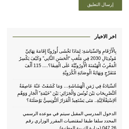
اخر الاخبار
بِالْأَرْقَامِ وَالسِّيَاسَةِ: لِمَاذَا تَخْشَى أُورُوبَّا إِقَامَةَ نِهَائِيِّ
مُونْدِيَالِ 2030 فِي مَلْعَبِ “الْحَسَنِ الثَّانِي” وَكَيْفَ يَكْسِرُ
الْمَغْرِبُ الْهَيْمَنَةَ الْأُورُوبِّيَّةَ عَلَى الْفِيفَا؟…. 115 أَلْفَ
مُتَفَرِّجٍ وَنِهَايَةُ الْوِصَايَةِ الْكُرَوِيَّةِ
اَلسِّيَادَةُ فِي زَمَنِ اَلْهَشَاشَةِ… وَمَا كَشَفَتْ عَنْهُ عَاصِفَةُ
اَلتَّصْرِيحَاتِ بَيْنَ تُونُسَ وَالْجَزَائِرِ: بَيْنَ “خَيْمَةِ” اَلْجَارِ وَوَهْمِ
اَلاِسْتِقْلَالِيَّةِ.. مَتَى يَسْتَعِيدُ اَلْقَرَارُ اَلتُّونِسِيُّ بَوْصَلَتَهُ؟
الدخول المدرسي المقبل سیتم في موعده الرسمي
المحدد سلفا طبقا لمقتضیات المقرر الوزاري رقم
047.26 (وزارة التربية الوطنية)