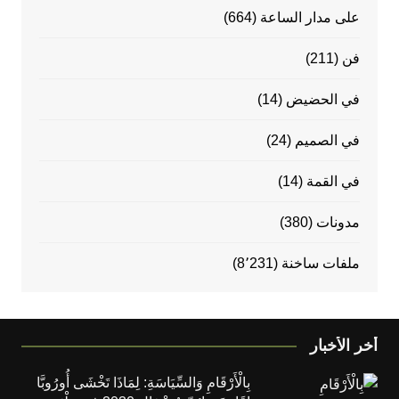
على مدار الساعة
(664)
فن
(211)
في الحضيض
(14)
في الصميم
(24)
في القمة
(14)
مدونات
(380)
ملفات ساخنة
(8٬231)
أخر الأخبار
بِالْأَرْقَامِ وَالسِّيَاسَةِ: لِمَاذَا تَخْشَى أُورُوبَّا