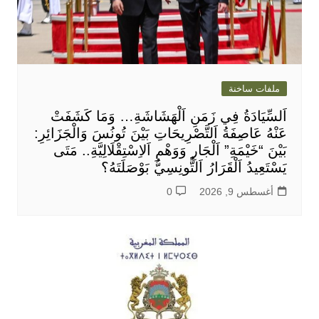
ملفات ساخنة
اَلسِّيَادَةُ فِي زَمَنِ اَلْهَشَاشَةِ… وَمَا كَشَفَتْ
عَنْهُ عَاصِفَةُ اَلتَّصْرِيحَاتِ بَيْنَ تُونُسَ وَالْجَزَائِرِ:
بَيْنَ “خَيْمَةِ” اَلْجَارِ وَوَهْمِ اَلاِسْتِقْلَالِيَّةِ.. مَتَى
يَسْتَعِيدُ اَلْقَرَارُ اَلتُّونِسِيُّ بَوْصَلَتَهُ؟
أغسطس 9, 2026
0