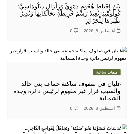
بَيْنَ إِحْبَاطِ هُجُومٍ دَمَوِيٍّ وَزِلْزَالٍ دِبْلُومَاسِيٍّ:
كُولُومْبِيَا تُعِيدُ رَسْمَ خَرِيطَةِ تَحَالُفَاتِهَا وَتُدِيرُ
ظَهْرَهَا لِلْجَزَائِرِ
أغسطس 8, 2026
0
ملفات ساخنة
غليان في صفوف ساكنة جماعة بني خالد
والسبب قرار غير مفهوم لرئيس دائرة وجدة
الشمالية
أغسطس 8, 2026
0