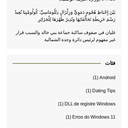
بَيْنَ إِحْبَاطِ هُجُومٍ دَمَوِيٍّ وَزِلْزَالٍ دِبْلُومَاسِيٍّ: كُولُومْبِيَا تُعِيدُ
رَسْمَ خَرِيطَةِ تَحَالُفَاتِهَا وَتُدِيرُ ظَهْرَهَا لِلْجَزَائِرِ
غليان في صفوف ساكنة جماعة بني خالد والسبب قرار
غير مفهوم لرئيس دائرة وجدة الشمالية
فئات
(1)
Android
(1)
Dating Tips
(1)
DLL de registre Windows
(1)
Erros do Windows 11