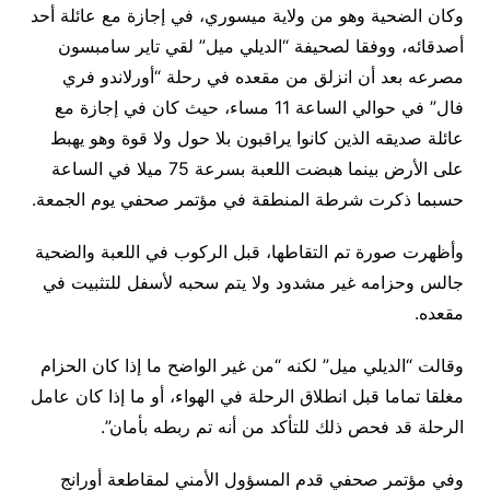
وكان الضحية وهو من ولاية ميسوري، في إجازة مع عائلة أحد
أصدقائه، ووفقا لصحيفة “الديلي ميل” لقي تاير سامبسون
مصرعه بعد أن انزلق من مقعده في رحلة “أورلاندو فري
فال” في حوالي الساعة 11 مساء، حيث كان في إجازة مع
عائلة صديقه الذين كانوا يراقبون بلا حول ولا قوة وهو يهبط
على الأرض بينما هبضت اللعبة بسرعة 75 ميلا في الساعة
حسبما ذكرت شرطة المنطقة في مؤتمر صحفي يوم الجمعة.
وأظهرت صورة تم التقاطها، قبل الركوب في اللعبة والضحية
جالس وحزامه غير مشدود ولا يتم سحبه لأسفل للتثبيت في
مقعده.
وقالت “الديلي ميل” لكنه “من غير الواضح ما إذا كان الحزام
مغلقا تماما قبل انطلاق الرحلة في الهواء، أو ما إذا كان عامل
الرحلة قد فحص ذلك للتأكد من أنه تم ربطه بأمان”.
وفي مؤتمر صحفي قدم المسؤول الأمني لمقاطعة أورانج