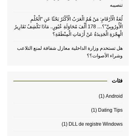
تنصيبه
لُغَةُ الْأَرْقَامِ: مَنْ هُمُ الْعَرَبُ الْأَكْثَرُ بَحْثًا عَنِ “الْحُلْمِ
الْأُورُوبِيِّ”؟… 178 أَلْفَ مُحَاوَلَةِ عُبُورٍ.. مَاذَا تَكْشِفُ تَقَارِيرُ
الْهِجْرَةِ الْجَدِيدَةُ عَنْ أَزَمَاتِ الْمِنْطَقَةِ؟
هل تستخدم وزارة الداخلية معازل شفافة لمنع التلاعب
وشراء الأصوات؟؟
فئات
(1)
Android
(1)
Dating Tips
(1)
DLL de registre Windows