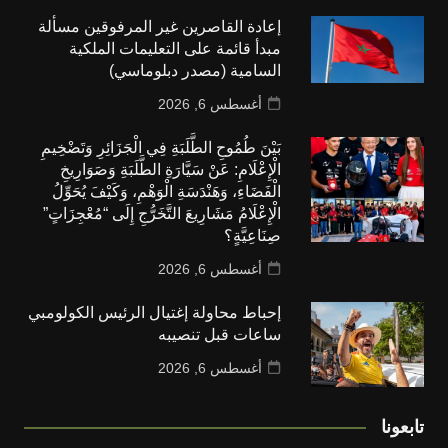
إعادة القاصرين غير المرفوقين مسألة
مبدأ قائمة على التعليمات الملكية
السامية (مصدر دبلوماسي)
أغسطس 6, 2026
بَيْنَ طُمُوحِ الطَّلَبَةِ فِي الْجَزَائِرِ وَتَضْخِيمِ
الْإِعْلَامِ: عَنْ سَيَّارَةِ الطَّلَبَةِ وَصَوَارِيخِ
الْفَضَاءِ، وَهَنْدَسَةِ الْوَهْمِ، وَكَيْفَ يُحَوِّلُ
الْإِعْلَامُ مَشَارِيعَ التَّخَرُّجِ إِلَى “مُعْجِزَاتٍ”
صِنَاعِيَّةٍ؟
أغسطس 6, 2026
إحباط محاولة إغتيال الرئيس الكولومبي
ساعات قبل تنصيبه
أغسطس 6, 2026
تابعونا