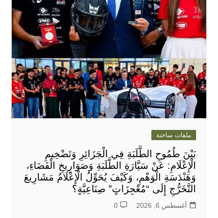
ملفات ساخنة
بَيْنَ طُمُوحِ الطَّلَبَةِ فِي الْجَزَائِرِ وَتَضْخِيمِ
الْإِعْلَامِ: عَنْ سَيَّارَةِ الطَّلَبَةِ وَصَوَارِيخِ الْفَضَاءِ،
وَهَنْدَسَةِ الْوَهْمِ، وَكَيْفَ يُحَوِّلُ الْإِعْلَامُ مَشَارِيعَ
التَّخَرُّجِ إِلَى “مُعْجِزَاتٍ” صِنَاعِيَّةٍ؟
أغسطس 6, 2026
0