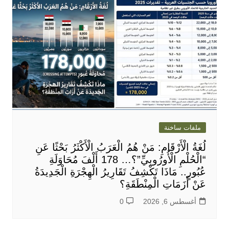
ملفات ساخنة
لُغَةُ الْأَرْقَامِ: مَنْ هُمُ الْعَرَبُ الْأَكْثَرُ بَحْثًا عَنِ
“الْحُلْمِ الْأُورُوبِيِّ”؟… 178 أَلْفَ مُحَاوَلَةِ
عُبُورٍ.. مَاذَا تَكْشِفُ تَقَارِيرُ الْهِجْرَةِ الْجَدِيدَةُ
عَنْ أَزَمَاتِ الْمِنْطَقَةِ؟
أغسطس 6, 2026
0