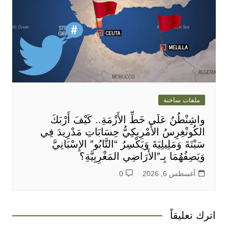
ملفات ساخنة
واشِنْطُنُ عَلَى خَطِّ الأَزْمَةِ.. كَيْفَ أَرْبَكَ
الكُونْغِرِسُ الأَمْرِيكِيُّ حِسَابَاتِ مَدْرِيدَ فِي
سَبْتَةَ وَمَلِيلِيَةَ وَيَكْسِرُ “التَّابُو” الإِسْبَانِيَّ
وَيَصِفُهُمَا بِـ”الأَرَاضِي المَغْرِبِيَّةِ؟
أغسطس 6, 2026
0
اترك تعليقاً