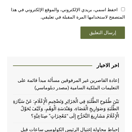
احفظ اسمي، بريدي الإلكتروني، والموقع الإلكتروني في هذا
المتصفح لاستخدامها المرة المقبلة في تعليقي.
اخر الاخبار
إعادة القاصرين غير المرفوقين مسألة مبدأ قائمة على
التعليمات الملكية السامية (مصدر دبلوماسي)
بَيْنَ طُمُوحِ الطَّلَبَةِ فِي الْجَزَائِرِ وَتَضْخِيمِ الْإِعْلَامِ: عَنْ سَيَّارَةِ
الطَّلَبَةِ وَصَوَارِيخِ الْفَضَاءِ، وَهَنْدَسَةِ الْوَهْمِ، وَكَيْفَ يُحَوِّلُ
الْإِعْلَامُ مَشَارِيعَ التَّخَرُّجِ إِلَى “مُعْجِزَاتٍ” صِنَاعِيَّةٍ؟
إحباط محاولة إغتيال الرئيس الكولومبي ساعات قبل