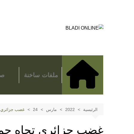
لتجاوز
لى
لمحتوى
ملفات ساخنة
صح
الرئيسية
2022
مارس
24
غضب جزائري تج
غضب جزائري تجاه حمل