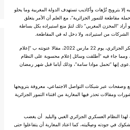
إلا بترويج تُرَّهات وأكاذيب تستهدف الدولة المغربية وما يحلو
ملة مقاطعة للتمور الجزائرية”، مع العلم أن الأمر يتعلق
و أراد “المخزن المغربي” ذلك لتمّ منع استيراده بكل بساطة
الشركات من استيراده، ولا دخل له في المقاطعة.
ونشرت جريدة “الشروق” الناطق الرسمي باسم العسكر الجزائري، يوم 22 مارس 2022، مقالا عنونته ب “إعلام
 ومما جاء فيه “أطلقت وسائل إعلام محسوبة على النظام
دعوى إنها “تحمل موادا سامة”، وذلك أياما قبل شهر رمضان
قع وصفحات عبر شبكات التواصل الاجتماعي، معروفة بترويجها
رات ومقالات تحذر فيها المغاربة من اقتناء التمور الجزائرية
ف لهذا النظام العسكري الجزائري الغبي والبليد أن يغضب
ك في جودته وصِحِّيته، كما اعتاد المغاربة أن يتفاعلوا حتى