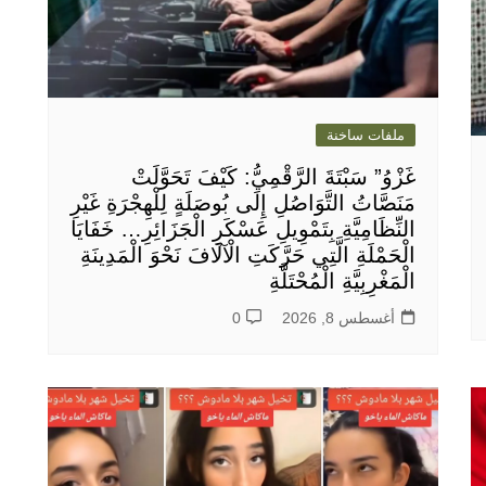
ملفات ساخنة
غَزْوُ” سَبْتَةَ الرَّقْمِيُّ: كَيْفَ تَحَوَّلَتْ
مَنَصَّاتُ التَّوَاصُلِ إِلَى بُوصَلَةٍ لِلْهِجْرَةِ غَيْرِ
النِّظَامِيَّةِ بِتَمْوِيلِ عَسْكَرِ الْجَزَائِرِ… خَفَايَا
الْحَمْلَةِ الَّتِي حَرَّكَتِ الْآلَافَ نَحْوَ الْمَدِينَةِ
الْمَغْرِبِيَّةِ الْمُحْتَلَّةِ
أغسطس 8, 2026
0