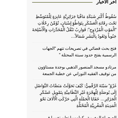
اخر الاخبار
سُقُوطُ أَكْبَرِ شَبَكَةِ مَافْيَا جَزَائِرِيَّةٍ عَابِرَةٍ لِلْمُتَوَسِّطِ
تَحْتَ رِقَابَةِ الْعَسْكَرِ بِتَوَاطُؤِ إِسْبَانٍ، تُؤَمِّنُ رِحْلَاتِ
“الْمَوْتِ الْمُزْدَوِجِ”: قَوَارِبُ تَنْقُلُ الْمُخَدِّرَاتِ وَالْأَسْلِحَةَ
جَنُوباً وَتَعُودُ بِالْبَشَرِ شَمَالاً…
فتح بحث قضائي في تصريحات تتهم “الجهات
الرسمية بفتح حدود سبتة المحتلة ”
مرتادو مسجد المنصور الذهبي بوجدة مستاؤون
من توقيف الفقيه التوزاني عن خطبة الجمعة
غَزْوُ” سَبْتَةَ الرَّقْمِيُّ: كَيْفَ تَحَوَّلَتْ مَنَصَّاتُ التَّوَاصُلِ
إِلَى بُوصَلَةٍ لِلْهِجْرَةِ غَيْرِ النِّظَامِيَّةِ بِتَمْوِيلِ عَسْكَرِ
الْجَزَائِرِ… خَفَايَا الْحَمْلَةِ الَّتِي حَرَّكَتِ الْآلَافَ نَحْوَ
الْمَدِينَةِ الْمَغْرِبِيَّةِ الْمُحْتَلَّةِ
الصحراء المغربية ..كولومبيا تعلن تغييرا في