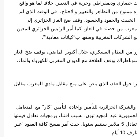
وك حضاري وديمقراطي وحرية في التعبير، خلافا لما هو واقع
 ممنوع من التظاهر والتعبير والاحتاج، في الوقت الذي لم
الخبيث والحقود والحسود، وقف ضخ الغاز الجزائري إلى
 المغرب من حصته في الغاز، كما أمر الرئيس الجزائري المعين
مع الشركات المغربية وصفها ب”كيانات معادية””.
ور من النظام العسكري، خلال أكتوبر الماضي، بوقف ضخ الغاز
وناطراك بوقف العلاقة مع الديوان المغربي للكهرباء والماء،
ريرا حول العقد، الذي ينص على منح مقابل مادي للمغرب مقابل
الشركة الجزائرية للتأمين وإعادة التأمين “كار” مع المتعامل
ورية عبد المجيد تبون، بسبب اقتناء برمجيات تعادل قيمتها
50 مليار سنتيم، وتسديد حقوق الصيانة والتحيين التي تعادل 5 ملايير سنتيم سنويا، حيث أمر بفسخ كافة العقود “غير
 أيام
.