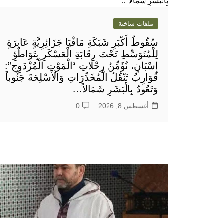
ملفات ساخنة
سُقُوطُ أَكْبَرِ شَبَكَةِ مَافْيَا جَزَائِرِيَّةٍ عَابِرَةٍ
لِلْمُتَوَسِّطِ تَحْتَ رِقَابَةِ الْعَسْكَرِ بِتَوَاطُؤِ
إِسْبَانٍ، تُؤَمِّنُ رِحْلَاتِ “الْمَوْتِ الْمُزْدَوِجِ”:
قَوَارِبُ تَنْقُلُ الْمُخَدِّرَاتِ وَالْأَسْلِحَةَ جَنُوباً
وَتَعُودُ بِالْبَشَرِ شَمَالاً…
أغسطس 8, 2026
0