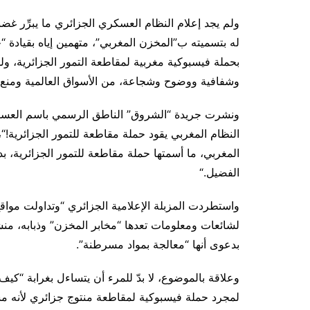
ولم يجد إعلام النظام العسكري الجزائري ما يبرِّر غضبه 
له بتسميته ب”المخزن المغربي”، متهمين إياه بقيادة “ح
بحملة فيسبوكية مغربية لمقاطعة التمور الجزائرية، ول
وشفافية ووضوح وشجاعة، من الأسواق العالمية ومنع 
النظام المغربي يقود حملة مقاطعة للتمور الجزائرية
!
“،
المغربي، ما أسمتها حملة مقاطعة للتمور الجزائرية، ب
الفضيل
.
“
واستطردت المزبلة الإعلامية الجزائري “وتداولت موا
لشائعات ومعلومات تعدها “مخابر المخزن” وذبابه، منشو
بدعوى أنها “معالجة بمواد مسرطنة”
.
وعلاقة بالموضوع، لا بدّ للمرء أن يتساءل بغرابة “كي
لمجرد حملة فيسبوكية لمقاطعة منتوج جزائري لأنه مشكو