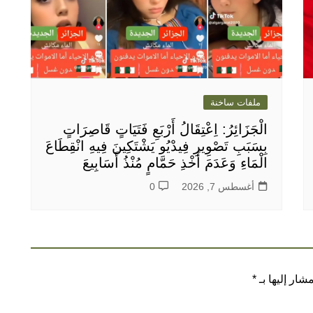
ملفات ساخنة
الْجَزَائِرُ: اِعْتِقَالُ أَرْبَعِ فَتَيَاتٍ قَاصِرَاتٍ
بِسَبَبِ تَصْوِيرِ فِيدْيُو يَشْتَكِينَ فِيهِ انْقِطَاعَ
الْمَاءِ وَعَدَمَ أَخْذِ حَمَّامٍ مُنْذُ أَسَابِيعَ
أغسطس 7, 2026
0
شار إليها بـ
*