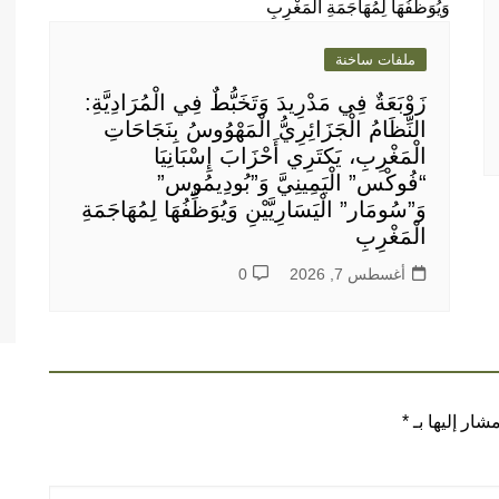
ملفات ساخنة
زَوْبَعَةٌ فِي مَدْرِيدَ وَتَخَبُّطٌ فِي الْمُرَادِيَّةِ:
النِّظَامُ الْجَزَائِرِيُّ الْمَهْوُوسُ بِنَجَاحَاتِ
الْمَغْرِبِ، يَكتَرِي أَحْزَابَ إِسْبَانِيَا
“فُوكْس” الْيَمِينِيَّ وَ”بُودِيمُوس”
وَ”سُومَار” الْيَسَارِيَّيْنِ وَيُوَظِّفُهَا لِمُهَاجَمَةِ
الْمَغْرِبِ
أغسطس 7, 2026
0
شار إليها بـ
*