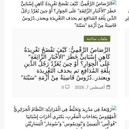
ملفات ساخنة
الرَّصَاصُ الرَّقْمِيُّ: كَيْفَ تَفْضَحُ تَغْرِيدَةُ
كَاهِنٍ إِسْبَانِيٍّ خَطَرَ “الأَخْبَارِ الزَّائِفَةِ”
عَلَى الجِوَارِ؟ أَوْ حِينَ يُغَرِّدُ رَجُلُ الدِّينِ
بِلُغَةِ المُدَافِعِ ثم يحذف التَغْرِيدَة
ويعتذر..دُرُوسٌ قَاسِيَةٌ مِنْ أَزْمَةِ “سَبْتَةَ”
أغسطس 7, 2026
0