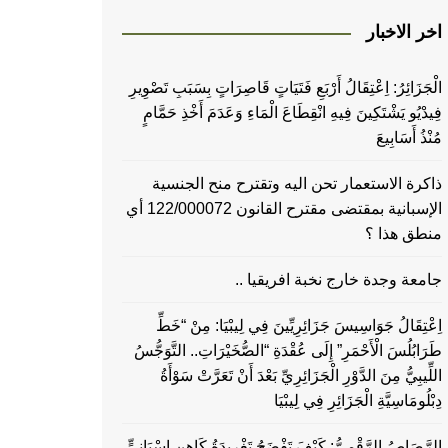
اخر الاخبار
الْجَزَائِرُ: اِعْتِقَالُ أَرْبَعِ فَتَيَاتٍ قَاصِرَاتٍ بِسَبَبِ تَصْوِيرِ
فِيدْيُو يَشْتَكِينَ فِيهِ انْقِطَاعَ الْمَاءِ وَعَدَمَ أَخْذِ حَمَّامٍ
مُنْذُ أَسَابِيعَ
ذاكرة الاستعمار تحن اليه وتقترح منح الجنسية
الإسبانية بمقتضى مقترح القانون 122/000072 أي
منطق هذا ؟
جامعة وجدة خارج نخبة افريقيا ..
اِعْتِقَالُ جَوَاسِيسَ جَزَائِرِيِّينَ فِي لِيبْيَا: مِنْ “خَطِّ
طَرَابُلُسَ الْأَحْمَرِ” إِلَى عُقْدَةِ “الصُّخَيْرَاتِ.. التَّوَجُّسُ
اللِّيبِيُّ مِنَ الدَّوْرِ الْجَزَائِرِيِّ بَعْدَ أَنْ تَعَرَّتْ سَوْأَةُ
دِبْلُومَاسِيَّةِ الْجَزَائِرِ فِي لِيبْيَا
الرَّصَاصُ الرَّقْمِيُّ: كَيْفَ تَفْضَحُ تَغْرِيدَةُ كَاهِنٍ إِسْبَانِيٍّ