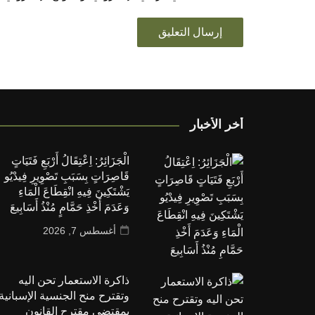
أخر الأخبار
الْجَزَائِرُ: اِعْتِقَالُ أَرْبَعِ فَتَيَاتٍ
قَاصِرَاتٍ بِسَبَبِ تَصْوِيرِ فِيدْيُو
يَشْتَكِينَ فِيهِ انْقِطَاعَ الْمَاءِ
وَعَدَمَ أَخْذِ حَمَّامٍ مُنْذُ أَسَابِيعَ
أغسطس 7, 2026
ذاكرة الاستعمار تحن اليه
وتقترح منح الجنسية الإسبانية
بمقتضى مقترح القانون