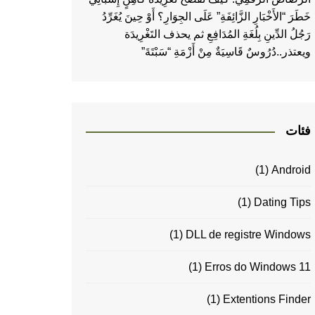
خَطَرَ “الأَخْبَارِ الزَّائِفَةِ” عَلَى الجِوَارِ؟ أَوْ حِينَ يُغَرِّدُ
رَجُلُ الدِّينِ بِلُغَةِ المُدَافِعِ ثم يحذف التَغْرِيدَة
ويعتذر..دُرُوسٌ قَاسِيَةٌ مِنْ أَزْمَةِ “سَبْتَةَ”
فئات
(1)
Android
(1)
Dating Tips
(1)
DLL de registre Windows
(1)
Erros do Windows 11
(1)
Extentions Finder