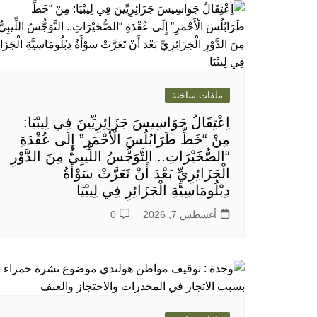
ملفات ساخنة
اِعْتِقَالُ جَوَاسِيسَ جَزَائِرِيِّينَ فِي لِيبْيَا:
مِنْ “خَطِّ طَرَابُلُسَ الْأَحْمَرِ” إِلَى عُقْدَةِ
“الصُّخَيْرَاتِ.. التَّوَجُّسُ اللِّيبِيُّ مِنَ الدَّوْرِ
الْجَزَائِرِيِّ بَعْدَ أَنْ تَعَرَّتْ سَوْأَةُ
دِبْلُومَاسِيَّةِ الْجَزَائِرِ فِي لِيبْيَا
أغسطس 7, 2026
0