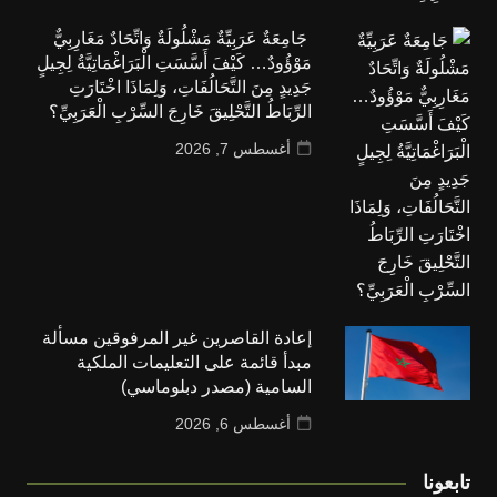
جَامِعَةٌ عَرَبِيِّةٌ مَشْلُولَةٌ وَاتِّحَادٌ مَغَارِبِيٌّ
مَوْؤُودٌ… كَيْفَ أَسَّسَتِ الْبَرَاغْمَاتِيَّةُ لِجِيلٍ
جَدِيدٍ مِنَ التَّحَالُفَاتِ، وَلِمَاذَا اخْتَارَتِ
الرِّبَاطُ التَّحْلِيقَ خَارِجَ السِّرْبِ الْعَرَبِيِّ؟
أغسطس 7, 2026
إعادة القاصرين غير المرفوقين مسألة
مبدأ قائمة على التعليمات الملكية
السامية (مصدر دبلوماسي)
أغسطس 6, 2026
تابعونا