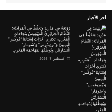
أخر الأخبار
زَوْبَعَةٌ فِي مَدْرِيدَ وَتَخَبُّطٌ فِي الْمُرَادِيَّةِ:
النِّظَامُ الْجَزَائِرِيُّ الْمَهْوُوسُ بِنَجَاحَاتِ
الْمَغْرِبِ، يَكتَرِي أَحْزَابَ إِسْبَانِيَا “فُوكْس”
الْيَمِينِيَّ وَ”بُودِيمُوس” وَ”سُومَار”
الْيَسَارِيَّيْنِ وَيُوَظِّفُهَا لِمُهَاجَمَةِ الْمَغْرِبِ
أغسطس 7, 2026