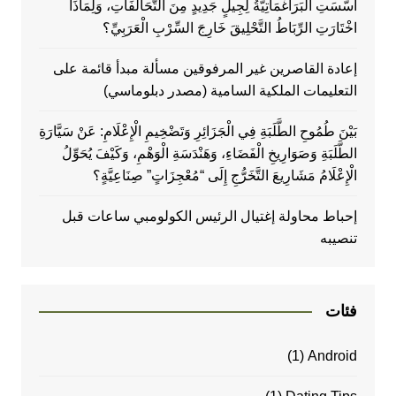
أَسَّسَتِ الْبَرَاغْمَاتِيَّةُ لِجِيلٍ جَدِيدٍ مِنَ التَّحَالُفَاتِ، وَلِمَاذَا
اخْتَارَتِ الرِّبَاطُ التَّحْلِيقَ خَارِجَ السِّرْبِ الْعَرَبِيِّ؟
إعادة القاصرين غير المرفوقين مسألة مبدأ قائمة على
التعليمات الملكية السامية (مصدر دبلوماسي)
بَيْنَ طُمُوحِ الطَّلَبَةِ فِي الْجَزَائِرِ وَتَضْخِيمِ الْإِعْلَامِ: عَنْ سَيَّارَةِ
الطَّلَبَةِ وَصَوَارِيخِ الْفَضَاءِ، وَهَنْدَسَةِ الْوَهْمِ، وَكَيْفَ يُحَوِّلُ
الْإِعْلَامُ مَشَارِيعَ التَّخَرُّجِ إِلَى “مُعْجِزَاتٍ” صِنَاعِيَّةٍ؟
إحباط محاولة إغتيال الرئيس الكولومبي ساعات قبل
تنصيبه
فئات
(1)
Android