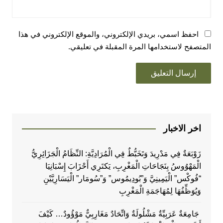
احفظ اسمي، بريدي الإلكتروني، والموقع الإلكتروني في هذا
المتصفح لاستخدامها المرة المقبلة في تعليقي.
اخر الاخبار
زَوْبَعَةٌ فِي مَدْرِيدَ وَتَخَبُّطٌ فِي الْمُرَادِيَّةِ: النِّظَامُ الْجَزَائِرِيُّ
الْمَهْوُوسُ بِنَجَاحَاتِ الْمَغْرِبِ، يَكتَرِي أَحْزَابَ إِسْبَانِيَا
“فُوكْس” الْيَمِينِيَّ وَ”بُودِيمُوس” وَ”سُومَار” الْيَسَارِيَّيْنِ
وَيُوَظِّفُهَا لِمُهَاجَمَةِ الْمَغْرِبِ
جَامِعَةٌ عَرَبِيِّةٌ مَشْلُولَةٌ وَاتِّحَادٌ مَغَارِبِيٌّ مَوْؤُودٌ… كَيْفَ