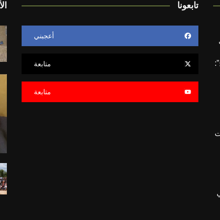
تابعونا
الأ
أعجبني
”:
متابعة
متابعة
ت
ي