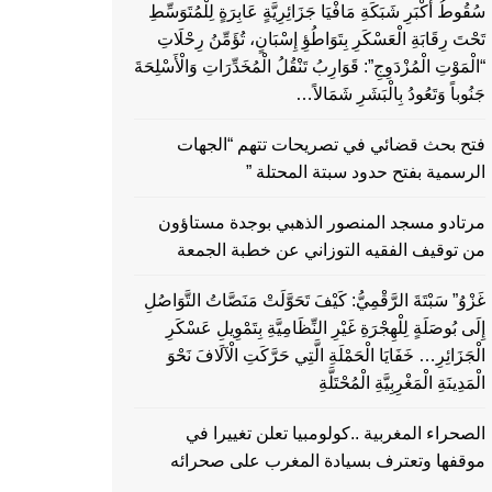
سُقُوطُ أَكْبَرِ شَبَكَةِ مَافْيَا جَزَائِرِيَّةٍ عَابِرَةٍ لِلْمُتَوَسِّطِ
تَحْتَ رِقَابَةِ الْعَسْكَرِ بِتَوَاطُؤِ إِسْبَانٍ، تُؤَمِّنُ رِحْلَاتِ
“الْمَوْتِ الْمُزْدَوِجِ”: قَوَارِبُ تَنْقُلُ الْمُخَدِّرَاتِ وَالْأَسْلِحَةَ
جَنُوباً وَتَعُودُ بِالْبَشَرِ شَمَالاً…
فتح بحث قضائي في تصريحات تتهم “الجهات
الرسمية بفتح حدود سبتة المحتلة ”
مرتادو مسجد المنصور الذهبي بوجدة مستاؤون
من توقيف الفقيه التوزاني عن خطبة الجمعة
غَزْوُ” سَبْتَةَ الرَّقْمِيُّ: كَيْفَ تَحَوَّلَتْ مَنَصَّاتُ التَّوَاصُلِ
إِلَى بُوصَلَةٍ لِلْهِجْرَةِ غَيْرِ النِّظَامِيَّةِ بِتَمْوِيلِ عَسْكَرِ
الْجَزَائِرِ… خَفَايَا الْحَمْلَةِ الَّتِي حَرَّكَتِ الْآلَافَ نَحْوَ
الْمَدِينَةِ الْمَغْرِبِيَّةِ الْمُحْتَلَّةِ
الصحراء المغربية ..كولومبيا تعلن تغييرا في
موقفها وتعترف بسيادة المغرب على صحرائه