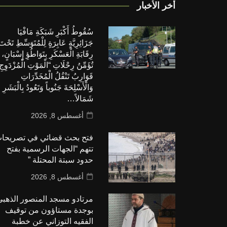
أخر الأخبار
سُقُوطُ أَكْبَرِ شَبَكَةِ مَافْيَا
جَزَائِرِيَّةٍ عَابِرَةٍ لِلْمُتَوَسِّطِ تَحْتَ
رِقَابَةِ الْعَسْكَرِ بِتَوَاطُؤِ إِسْبَانٍ،
تُؤَمِّنُ رِحْلَاتِ “الْمَوْتِ الْمُزْدَوِجِ
قَوَارِبُ تَنْقُلُ الْمُخَدِّرَاتِ
وَالْأَسْلِحَةَ جَنُوباً وَتَعُودُ بِالْبَشَرِ
شَمَالاً…
أغسطس 8, 2026
فتح بحث قضائي في تصريحا
تتهم “الجهات الرسمية بفتح
حدود سبتة المحتلة ”
أغسطس 8, 2026
مرتادو مسجد المنصور الذهب
بوجدة مستاؤون من توقيف
الفقيه التوزاني عن خطبة