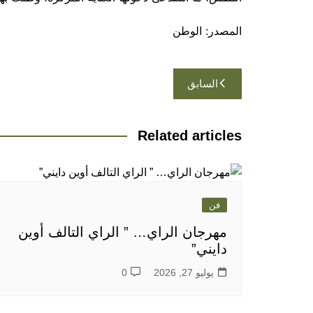
المصدر: الوطن
تصفّح
السابق
المقالات
Related articles
فن
مهرجان الراي… ” الراي التالف أوين
دايني”
يوليو 27, 2026
0