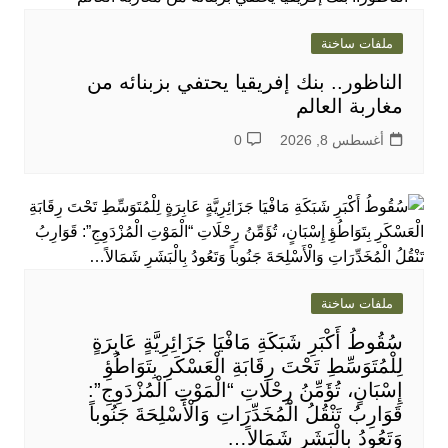
ملفات ساخنة
الناظور.. بنك إفريقيا يحتفي بزبنائه من
مغاربة العالم
أغسطس 8, 2026
0
ملفات ساخنة
سُقُوطُ أَكْبَرِ شَبَكَةِ مَافْيَا جَزَائِرِيَّةٍ عَابِرَةٍ
لِلْمُتَوَسِّطِ تَحْتَ رِقَابَةِ الْعَسْكَرِ بِتَوَاطُؤِ
إِسْبَانٍ، تُؤَمِّنُ رِحْلَاتِ “الْمَوْتِ الْمُزْدَوِجِ”:
قَوَارِبُ تَنْقُلُ الْمُخَدِّرَاتِ وَالْأَسْلِحَةَ جَنُوباً
وَتَعُودُ بِالْبَشَرِ شَمَالاً…