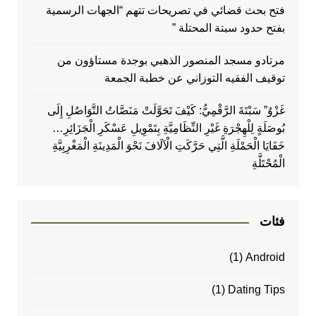
فتح بحث قضائي في تصريحات تتهم “الجهات الرسمية
بفتح حدود سبتة المحتلة ”
مرتادو مسجد المنصور الذهبي بوجدة مستاؤون من
توقيف الفقيه التوزاني عن خطبة الجمعة
غَزْوُ” سَبْتَةَ الرَّقْمِيُّ: كَيْفَ تَحَوَّلَتْ مَنَصَّاتُ التَّوَاصُلِ إِلَى
بُوصَلَةٍ لِلْهِجْرَةِ غَيْرِ النِّظَامِيَّةِ بِتَمْوِيلِ عَسْكَرِ الْجَزَائِرِ…
خَفَايَا الْحَمْلَةِ الَّتِي حَرَّكَتِ الْآلَافَ نَحْوَ الْمَدِينَةِ الْمَغْرِبِيَّةِ
الْمُحْتَلَّةِ
فئات
(1)
Android
(1)
Dating Tips