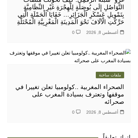
التَّوَاصُلِ إِلَى بُوصَلَةٍ لِلْهِجْرَةِ غَيْرِ النِّظَامِيَّةِ
بِتَمْوِيلِ عَسْكَرِ الْجَزَائِرِ… خَفَايَا الْحَمْلَةِ الَّتِي
حَرَّكَتِ الْآلَافَ نَحْوَ الْمَدِينَةِ الْمَغْرِبِيَّةِ الْمُحْتَلَّةِ
أغسطس 8, 2026
0
ملفات ساخنة
الصحراء المغربية ..كولومبيا تعلن تغييرا في
موقفها وتعترف بسيادة المغرب على
صحرائه
أغسطس 8, 2026
0
اترك تعليقاً