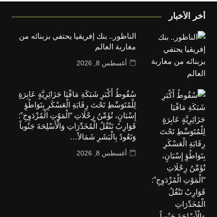
أخر الأخبار
الناظور.. بنك إفريقيا يحتفي بزبنائه من
مغاربة العالم
أغسطس 8, 2026
سُقُوطُ أَكْبَرِ شَبَكَةِ مَافْيَا جَزَائِرِيَّةٍ عَابِرَةٍ
لِلْمُتَوَسِّطِ تَحْتَ رِقَابَةِ الْعَسْكَرِ بِتَوَاطُؤِ
إِسْبَانٍ، تُؤَمِّنُ رِحْلَاتِ “الْمَوْتِ الْمُزْدَوِجِ”:
قَوَارِبُ تَنْقُلُ الْمُخَدِّرَاتِ وَالْأَسْلِحَةَ جَنُوباً
وَتَعُودُ بِالْبَشَرِ شَمَالاً…
أغسطس 8, 2026