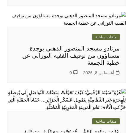
ملفات ساخنة
مرتادو مسجد المنصور الذهبي بوجدة
مستاؤون من توقيف الفقيه التوزاني عن
خطبة الجمعة
أغسطس 8, 2026
0
ملفات ساخنة
غَزْوُ” سَبْتَةَ الرَّقْمِيُّ: كَيْفَ تَحَوَّلَتْ مَنَصَّاتُ