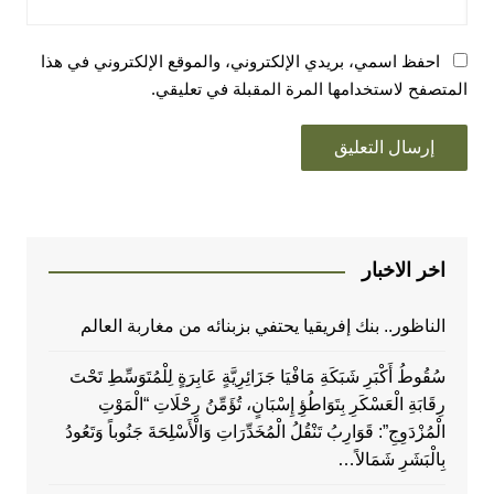
احفظ اسمي، بريدي الإلكتروني، والموقع الإلكتروني في هذا
المتصفح لاستخدامها المرة المقبلة في تعليقي.
اخر الاخبار
الناظور.. بنك إفريقيا يحتفي بزبنائه من مغاربة العالم
سُقُوطُ أَكْبَرِ شَبَكَةِ مَافْيَا جَزَائِرِيَّةٍ عَابِرَةٍ لِلْمُتَوَسِّطِ تَحْتَ
رِقَابَةِ الْعَسْكَرِ بِتَوَاطُؤِ إِسْبَانٍ، تُؤَمِّنُ رِحْلَاتِ “الْمَوْتِ
الْمُزْدَوِجِ”: قَوَارِبُ تَنْقُلُ الْمُخَدِّرَاتِ وَالْأَسْلِحَةَ جَنُوباً وَتَعُودُ
بِالْبَشَرِ شَمَالاً…