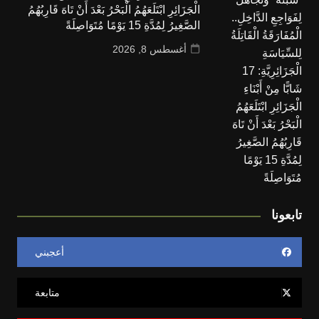
الْجَزَائِرِ ابْتَلَعَهُمُ الْبَحْرُ بَعْدَ أَنْ تَاهَ قَارِبُهُمُ
الصَّغِيرُ لِمُدَّةِ 15 يَوْمًا مُتَوَاصِلَةً
أغسطس 8, 2026
تابعونا
أعجبني
متابعة