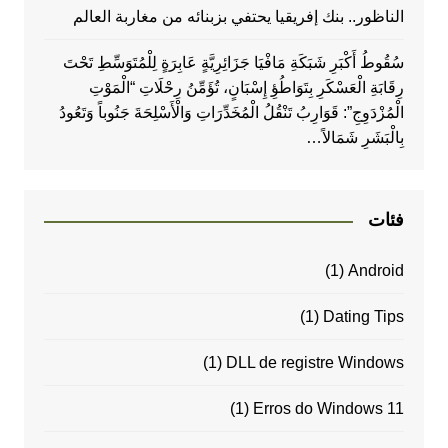
الناظور.. بنك إفريقيا يحتفي بزبنائه من مغاربة العالم
سُقُوطُ أَكْبَرِ شَبَكَةِ مَافْيَا جَزَائِرِيَّةٍ عَابِرَةٍ لِلْمُتَوَسِّطِ تَحْتَ
رِقَابَةِ الْعَسْكَرِ بِتَوَاطُؤِ إِسْبَانٍ، تُؤَمِّنُ رِحْلَاتِ “الْمَوْتِ
الْمُزْدَوِجِ”: قَوَارِبُ تَنْقُلُ الْمُخَدِّرَاتِ وَالْأَسْلِحَةَ جَنُوباً وَتَعُودُ
بِالْبَشَرِ شَمَالاً…
فئات
(1)
Android
(1)
Dating Tips
(1)
DLL de registre Windows
(1)
Erros do Windows 11