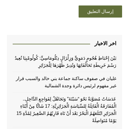
اخر الاخبار
بَيْنَ إِحْبَاطِ هُجُومٍ دَمَوِيٍّ وَزِلْزَالٍ دِبْلُومَاسِيٍّ: كُولُومْبِيَا تُعِيدُ
رَسْمَ خَرِيطَةِ تَحَالُفَاتِهَا وَتُدِيرُ ظَهْرَهَا لِلْجَزَائِرِ
غليان في صفوف ساكنة جماعة بني خالد والسبب قرار
غير مفهوم لرئيس دائرة وجدة الشمالية
عَدَسَاتٌ مُصَوَّبَةٌ نَحْوَ “سَبْتَةَ” وَتَجَاهُلٌ لِفَوَاجِعِ الدَّاخِلِ..
الْمُفَارَقَةُ الْقَاتِلَةُ لِلسِّيَاسَةِ الْجَزَائِرِيَّةِ: 17 شَابًّا مِنْ أَبْنَاءِ
الْجَزَائِرِ ابْتَلَعَهُمُ الْبَحْرُ بَعْدَ أَنْ تَاهَ قَارِبُهُمُ الصَّغِيرُ لِمُدَّةِ 15
يَوْمًا مُتَوَاصِلَةً