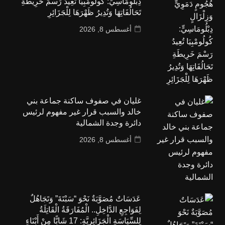
دِبْلُومَاسِيٍّ: كُولُومْبِيَا تُعِيدُ رَسْمَ خَرِيطَةِ
تَحَالُفَاتِهَا وَتُدِيرُ ظَهْرَهَا لِلْجَزَائِرِ
أغسطس 8, 2026
غليان في صفوف ساكنة جماعة بني
خالد والسبب قرار غير مفهوم لرئيس
دائرة وجدة الشمالية
أغسطس 8, 2026
عَدَسَاتٌ مُصَوَّبَةٌ نَحْوَ “سَبْتَةَ” وَتَجَاهُلٌ
لِفَوَاجِعِ الدَّاخِلِ.. الْمُفَارَقَةُ الْقَاتِلَةُ
لِلسِّيَاسَةِ الْجَزَائِرِيَّةِ: 17 شَابًّا مِنْ أَبْنَاءِ