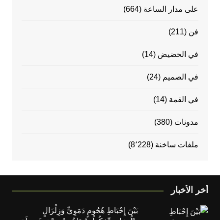
على مدار الساعة
(664)
فن
(211)
في الحضيض
(14)
في الصميم
(24)
في القمة
(14)
مدونات
(380)
ملفات ساخنة
(8٬228)
أخر الأخبار
بَيْنَ إِحْبَاطِ هُجُومٍ دَمَوِيٍّ وَزِلْزَالٍ