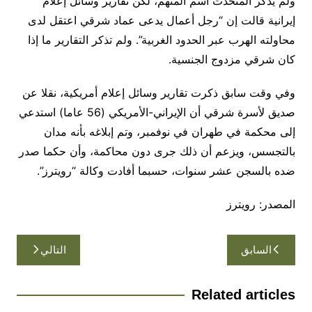
ولم يذكر المتحدث اسم المتهم، لكن تقارير وسائل إعلام
إيرانية قالت إن “رجل أعمال يدعى عماد شرقي اعتقل لدى
محاولته الهرب عبر الحدود الغربية”. ولم تذكر التقارير ما إذا
كان شرقي مزدوج الجنسية.
وفي وقت سابق ذكرت تقارير وسائل إعلام أمريكية، نقلا عن
صديق لأسرة شرقي أن الإيراني-الأمريكي (56 عاما) استدعي
إلى محكمة في طهران في نوفمبر، وتم إبلاغه بأنه مدان
بالتجسس، ويزعم أن ذلك جرى دون محاكمة، وأن حكما صدر
ضده بالسجن عشر سنوات، حسبما أفادت وكالة “رويترز”.
المصدر: رويترز
تصفّح
السابق
التالي
المقالات
Related articles