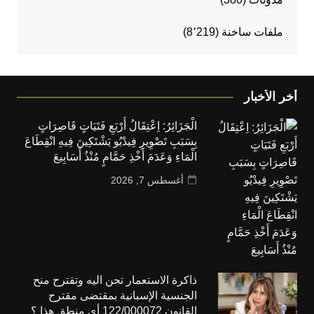
ملفات ساخنة
(8٬219)
أخر الأخبار
الْجَزَائِرُ: اِعْتِقَالُ أَرْبَعِ فَتَيَاتٍ قَاصِرَاتٍ
بِسَبَبِ تَصْوِيرِ فِيدْيُو يَشْتَكِينَ فِيهِ انْقِطَاعَ
الْمَاءِ وَعَدَمَ أَخْذِ حَمَّامٍ مُنْذُ أَسَابِيعَ
أغسطس 7, 2026
ذاكرة الاستعمار تحن اليه وتقترح منح
الجنسية الإسبانية بمقتضى مقترح
القانون 122/000072 أي منطق هذا ؟