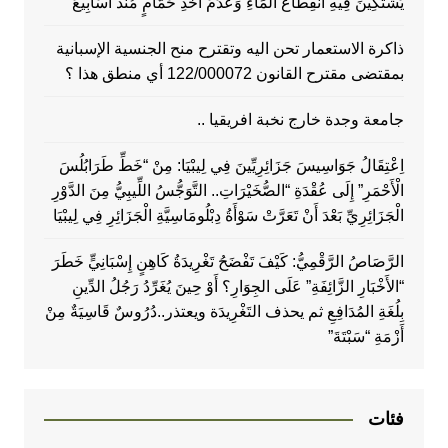
يَشْتَكِينَ فِيهِ انْقِطَاعَ الْمَاءِ وَعَدَمَ أَخْذِ حَمَّامٍ مُنْذُ أَسَابِيعَ
ذاكرة الاستعمار تحن اليه وتقترح منح الجنسية الإسبانية
بمقتضى مقترح القانون 122/000072 أي منطق هذا ؟
جامعة وجدة خارج نخبة افريقيا ..
اِعْتِقَالُ جَوَاسِيسَ جَزَائِرِيِّينَ فِي لِيبْيَا: مِنْ “خَطِّ طَرَابُلُسَ
الْأَحْمَرِ” إِلَى عُقْدَةِ “الصُّخَيْرَاتِ.. التَّوَجُّسُ اللِّيبِيُّ مِنَ الدَّوْرِ
الْجَزَائِرِيِّ بَعْدَ أَنْ تَعَرَّتْ سَوْأَةُ دِبْلُومَاسِيَّةِ الْجَزَائِرِ فِي لِيبْيَا
الرَّصَاصُ الرَّقْمِيُّ: كَيْفَ تَفْضَحُ تَغْرِيدَةُ كَاهِنٍ إِسْبَانِيٍّ خَطَرَ
“الأَخْبَارِ الزَّائِفَةِ” عَلَى الجِوَارِ؟ أَوْ حِينَ يُغَرِّدُ رَجُلُ الدِّينِ
بِلُغَةِ المُدَافِعِ ثم يحذف التَغْرِيدَة ويعتذر..دُرُوسٌ قَاسِيَةٌ مِنْ
أَزْمَةِ “سَبْتَةَ”
فئات