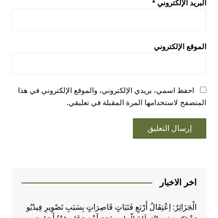
البريد الإلكتروني
*
الموقع الإلكتروني
احفظ اسمي، بريدي الإلكتروني، والموقع الإلكتروني في هذا
المتصفح لاستخدامها المرة المقبلة في تعليقي.
اخر الاخبار
الْجَزَائِرُ: اِعْتِقَالُ أَرْبَعِ فَتَيَاتٍ قَاصِرَاتٍ بِسَبَبِ تَصْوِيرِ فِيدْيُو