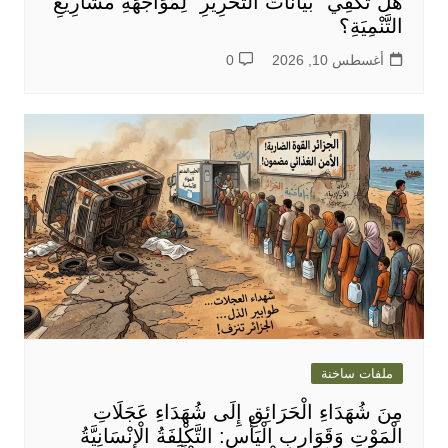
هَلْ تَكْفِي “بَيَانَاتُ التَّحْرِيرِ” لِمُوَاجَهَةِ مَشَارِيعِ
التَّنْمِيَةِ؟
أغسطس 10, 2026
0
ملفات ساخنة
مِنَ شُهَدَاءِ الْحَرَائِقِ إِلَى شُهَدَاءِ عَجَلَاتِ
الْمَوْتِ وَقَوَارِبِ الْيَأْسِ: التَّكْلِفَةُ الْإِنْسَانِيَّةُ