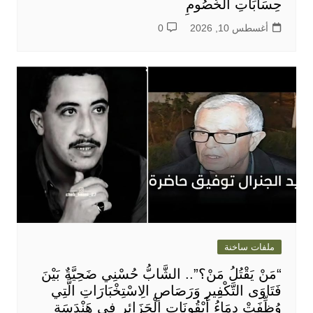
حِسَابَاتِ الْخُصُومِ
أغسطس 10, 2026
0
ملفات ساخنة
“مَنْ يَقْتُلُ مَنْ؟”.. الشَّابُّ حُسْنِي ضَحِيَّةٌ بَيْنَ
فَتَاوَى التَّكْفِيرِ وَرَصَاصِ الِاسْتِخْبَارَاتِ الَّتِي
وُظِّفَتْ دِمَاءُ أَيْقُونَاتِ الْجَزَائِرِ فِي هَنْدَسَةِ