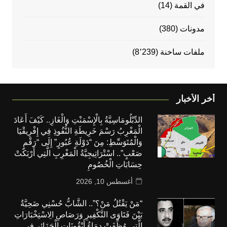
في القمة
(14)
مدونات
(380)
ملفات ساخنة
(8٬239)
أخر الأخبار
الدِّبْلُومَاسِيَّةُ بِالْإِسْمَنْتِ وَالْغَازِ.. كَيْفَ أَعَادَ
الْمَغْرِبُ رَسْمَ خَرِيطَةِ النُّفُوذِ فِي إِفْرِيقْيَا
وَالْمُتَوَسِّطِ: مِنَ “دَوْلَةِ عُبُورٍ” إِلَى “رَقْمٍ
صَعْبٍ”.. اسْتْرَاتِيجِيَّةُ الْمَغْرِبِ الَّتِي أَرْبَكَتْ
حِسَابَاتِ الْخُصُومِ
أغسطس 10, 2026
“مَنْ يَقْتُلُ مَنْ؟”.. الشَّابُّ حُسْنِي ضَحِيَّةٌ
بَيْنَ فَتَاوَى التَّكْفِيرِ وَرَصَاصِ الِاسْتِخْبَارَاتِ
الَّتِي وُظِّفَتْ دِمَاءُ أَيْقُونَاتِ الْجَزَائِرِ فِي