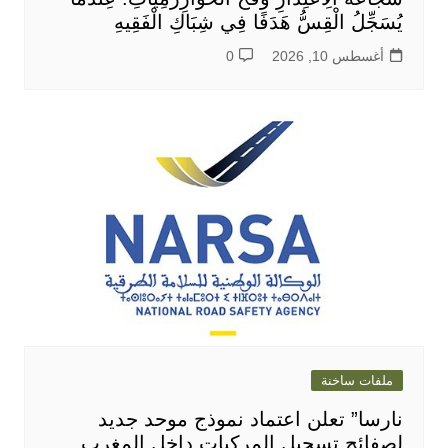
يُسَجِّلُ الْقِسُّ هَدَفًا فِي شِبَاكِ الْفَقِيهِ
أغسطس 10, 2026
0
ملفات ساخنة
نارسا” تعلن اعتماد نموذج موحد جديد
لصفائح تسجيل المركبات داخل المغرب