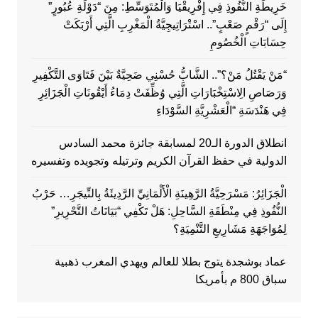
خَرِيطَةِ النُّفُوذِ فِي إِفْرِيقْيَا وَالْمُتَوَسِّطِ: مِنَ “دَوْلَةِ عُبُورٍ”
إِلَى “رَقْمٍ صَعْبٍ”.. اسْتْرَاتِيجِيَّةُ الْمَغْرِبِ الَّتِي أَرْبَكَتْ
حِسَابَاتِ الْخُصُومِ
“مَنْ يَقْتُلُ مَنْ؟”.. الشَّابُّ حُسْنِي ضَحِيَّةٌ بَيْنَ فَتَاوَى التَّكْفِيرِ
وَرَصَاصِ الِاسْتِخْبَارَاتِ الَّتِي وُظِّفَتْ دِمَاءُ أَيْقُونَاتِ الْجَزَائِرِ
فِي هَنْدَسَةِ “الْعَشْرِيَّةِ السَّوْدَاءِ
انطلاق الدورة الـ20 لمسابقة جائزة محمد السادس
الدولية في حفظ القرآن الكريم وترتيله وتجويده وتفسيره
الْجَزَائِرُ: مَسْرَحِيَّةُ الرَّهِينَةِ الْأَلْمَانِيِّ الرَّدِيئَةُ بِالنِّيجَرِ… حَرْبُ
النُّفُوذِ فِي مِنْطَقَةِ السَّاحِلِ: هَلْ تَكْفِي “بَيَانَاتُ التَّحْرِيرِ”
لِمُوَاجَهَةِ مَشَارِيعِ التَّنْمِيَةِ؟
عماد بوشجدة يتوج بطلا للعالم ويهدي المغرب ذهبية
سباق 800 م بأمريكا