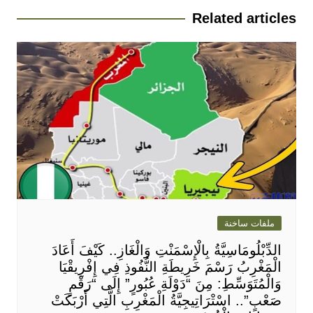
Related articles
ملفات ساخنة
الدِّبْلُومَاسِيَّةُ بِالْإِسْمَنْتِ وَالْغَازِ.. كَيْفَ أَعَادَ
الْمَغْرِبُ رَسْمَ خَرِيطَةِ النُّفُوذِ فِي إِفْرِيقْيَا
وَالْمُتَوَسِّطِ: مِنَ “دَوْلَةِ عُبُورٍ” إِلَى “رَقْمٍ
صَعْبٍ”.. اسْتْرَاتِيجِيَّةُ الْمَغْرِبِ الَّتِي أَرْبَكَتْ