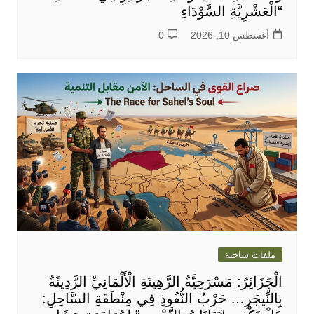
“الْعَشْرِيَّةِ السَّوْدَاءِ
أغسطس 10, 2026
0
ملفات ساخنة
الْجَزَائِرُ: مَسْرَحِيَّةُ الرَّهِينَةِ الْأَلْمَانِيِّ الرَّدِيئَةُ
بِالنِّيجَرِ… حَرْبُ النُّفُوذِ فِي مِنْطَقَةِ السَّاحِلِ: