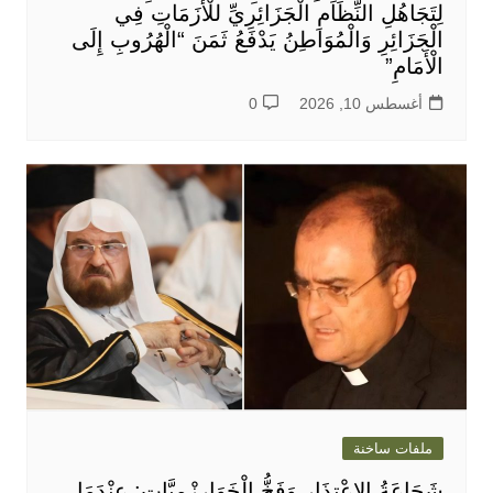
لِتَجَاهُلِ النِّظَامِ الْجَزَائِرِيِّ للْأَزَمَاتِ فِي
الْجَزَائِرِ وَالْمُوَاطِنُ يَدْفَعُ ثَمَنَ “الْهُرُوبِ إِلَى
الْأَمَامِ”
أغسطس 10, 2026
0
ملفات ساخنة
شَجَاعَةُ الِاعْتِذَارِ وَفَخُّ الْخَوَارِزْمِيَّاتِ: عِنْدَمَا