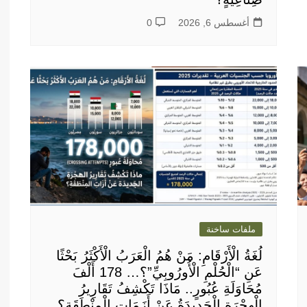
أغسطس 6, 2026
0
ملفات ساخنة
لُغَةُ الْأَرْقَامِ: مَنْ هُمُ الْعَرَبُ الْأَكْثَرُ بَحْثًا
عَنِ “الْحُلْمِ الْأُورُوبِيِّ”؟… 178 أَلْفَ
مُحَاوَلَةِ عُبُورٍ.. مَاذَا تَكْشِفُ تَقَارِيرُ
الْهِجْرَةِ الْجَدِيدَةُ عَنْ أَزَمَاتِ الْمِنْطَقَةِ؟