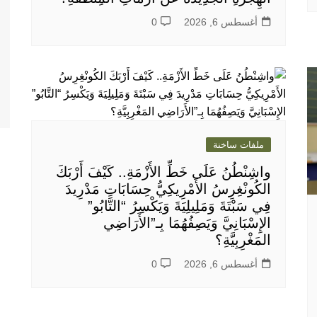
أغسطس 6, 2026
0
ملفات ساخنة
واشِنْطُنُ عَلَى خَطِّ الأَزْمَةِ.. كَيْفَ أَرْبَكَ
الكُونْغِرِسُ الأَمْرِيكِيُّ حِسَابَاتِ مَدْرِيدَ
فِي سَبْتَةَ وَمَلِيلِيَةَ وَيَكْسِرُ “التَّابُو”
الإِسْبَانِيَّ وَيَصِفُهُمَا بِـ”الأَرَاضِي
المَغْرِبِيَّةِ؟
أغسطس 6, 2026
0