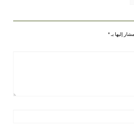
شار إليها بـ
*