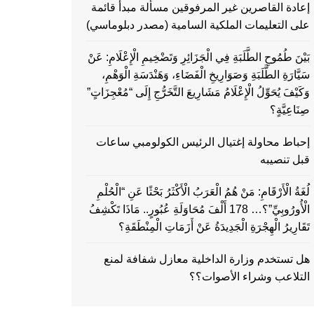
إعادة القاصرين غير المرفوقين مسألة مبدأ قائمة
على التعليمات الملكية السامية (مصدر دبلوماسي)
بَيْنَ طُمُوحِ الطَّلَبَةِ فِي الْجَزَائِرِ وَتَضْخِيمِ الْإِعْلَامِ: عَنْ
سَيَّارَةِ الطَّلَبَةِ وَصَوَارِيخِ الْفَضَاءِ، وَهَنْدَسَةِ الْوَهْمِ،
وَكَيْفَ يُحَوِّلُ الْإِعْلَامُ مَشَارِيعَ التَّخَرُّجِ إِلَى “مُعْجِزَاتٍ”
صِنَاعِيَّةٍ؟
إحباط محاولة إغتيال الرئيس الكولومبي ساعات
قبل تنصيبه
لُغَةُ الْأَرْقَامِ: مَنْ هُمُ الْعَرَبُ الْأَكْثَرُ بَحْثًا عَنِ “الْحُلْمِ
الْأُورُوبِيِّ”؟… 178 أَلْفَ مُحَاوَلَةِ عُبُورٍ.. مَاذَا تَكْشِفُ
تَقَارِيرُ الْهِجْرَةِ الْجَدِيدَةُ عَنْ أَزَمَاتِ الْمِنْطَقَةِ؟
هل تستخدم وزارة الداخلية معازل شفافة لمنع
التلاعب وشراء الأصوات؟؟