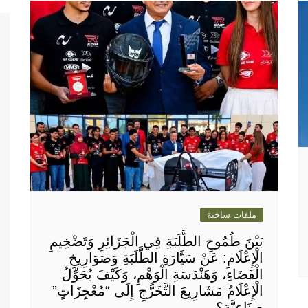
ملفات ساخنة
بَيْنَ طُمُوحِ الطَّلَبَةِ فِي الْجَزَائِرِ وَتَضْخِيمِ
الْإِعْلَامِ: عَنْ سَيَّارَةِ الطَّلَبَةِ وَصَوَارِيخِ
الْفَضَاءِ، وَهَنْدَسَةِ الْوَهْمِ، وَكَيْفَ يُحَوِّلُ
الْإِعْلَامُ مَشَارِيعَ التَّخَرُّجِ إِلَى “مُعْجِزَاتٍ”
صِنَاعِيَّةٍ؟