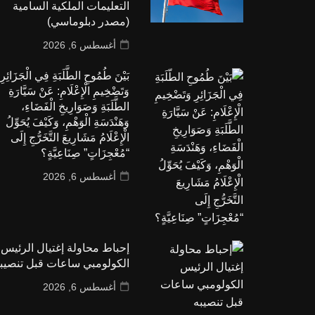
التعليمات الملكية السامية
(مصدر دبلوماسي)
أغسطس 6, 2026
بَيْنَ طُمُوحِ الطَّلَبَةِ فِي الْجَزَائِرِ
وَتَضْخِيمِ الْإِعْلَامِ: عَنْ سَيَّارَةِ
الطَّلَبَةِ وَصَوَارِيخِ الْفَضَاءِ،
وَهَنْدَسَةِ الْوَهْمِ، وَكَيْفَ يُحَوِّلُ
الْإِعْلَامُ مَشَارِيعَ التَّخَرُّجِ إِلَى
“مُعْجِزَاتٍ” صِنَاعِيَّةٍ؟
أغسطس 6, 2026
إحباط محاولة إغتيال الرئيس
الكولومبي ساعات قبل تنصيب
أغسطس 6, 2026