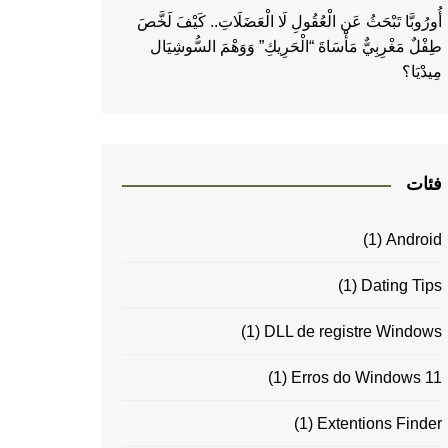
أُورُوبَّا تَبْحَثُ عَنِ الْعُقُولِ لَا الْعَضَلَاتِ.. كَيْفَ لَخَّصَ
طِفْلٌ مَغْرِبِيٌّ مَأْسَاةَ “الْحَرِيكِ” وَوَهْمَ السُّوشِيَال
مِيدْيَا؟
فئات
(1)
Android
(1)
Dating Tips
(1)
DLL de registre Windows
(1)
Erros do Windows 11
(1)
Extentions Finder