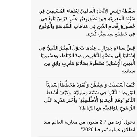
سَقْطَةُ رَئِيسِ الِاتِّحَادِ الْعَالَمِيِّ لِعُلَمَاءِ الْمُسْلِمِينَ فِي
سَبْتَةَ الْمَغْرِبِيَّةِ حِينَ نَطَقَ بِغَيْرِ عِلْمٍ: دَرْسٌ بَلِيغٌ فِي
خُطُورَةِ إِقْحَامِ الدِّينِ فِي مَتَاهَاتِ السِّيَاسَةِ وَالْوُقُوعِ
فِي خَطِيئَةٍ سِيَاسِيَّةٍ كُبْرَى
قِسٌّ بِعَبَاءَةِ جِنِرَالٍ.. عِنْدَمَا يَتَحَوَّلُ الْمِنْبَرُ الدِّينِيُّ فِي
إِسْبَانِيَا إِلَى مِنَصَّةٍ لِلتَّحْرِيضِ ضِدَّ الرِّبَاطِ، وَهِسْتِيرِيَا
الْيَمِينِ الْإِسْبَانِيِّ تَصْطَدِمُ بِصَلَابَةِ مَغْرِبٍ وَاثِقٍ مِنْ
سِيَادَتِهِ
كَيْفَ أَسْقَطَتْ وَاشِنْطُنُ وَأَنْقَرَةُ مُخَطَّطاً إِسْبَانِيّاً
لِتَوْرِيطِ “النَّاتُو” فِي سَبْتَةَ وَمَلِيلِيَّةَ، وَكَيْفَ أَسْقَطَ
النَّاتُو “وَهْمَ الْحِمَايَةِ الْأَطْلَسِيَّةِ” وَأَجْبَرَ مَدْرِيدَ عَلَى
الرُّضُوخِ لِلْوَاقِعِيَّةِ مَعَ الرِّبَاطِ؟
دخول أزيد من 2,7 مليون من مغاربة العالم منذ
انطلاق عملية “مرحبا 2026”