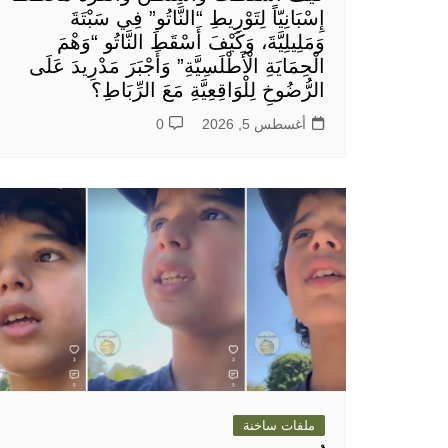
إِسْبَانِيّاً لِتَوْرِيطِ “النَّاتُو” فِي سَبْتَةَ
وَمَلِيلِيَّةَ، وَكَيْفَ أَسْقَطَ النَّاتُو “وَهْمَ
الْحِمَايَةِ الْأَطْلَسِيَّةِ” وَأَجْبَرَ مَدْرِيدَ عَلَى
الرُّضُوخِ لِلْوَاقِعِيَّةِ مَعَ الرِّبَاطِ؟
أغسطس 5, 2026
0
ملفات ساخنة