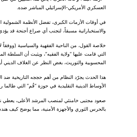
العسكري الأمريكي-الإسرائيلي المباشر ضده.
في أوقات الأزمات الكبرى، تفضل الأنظمة الشمولية ال
والاستخباراتية مسبقاً، لتجنب أي صراع أجنحة قد يؤدي 
خلاصة القول، من الناحية الفقهية والسياسية (ووفقاً ل
التي قامت عليها “ولاية الفقيه”، ويثبت أن السلطة ا
المحسوبية والتوريث، بغض النظر عن الغلاف الديني أو 
هذا الحدث يجرّد النظام من أهم حججه التاريخية ضد ال
الأوساط الدينية التقليدية في حوزة “قُم” التي طالما 
صعود مجتبى خامنئي لمنصب المرشد الأعلى، يعطي نظ
بالحرس الثوري والأجهزة الأمنية، مما يوضح كيف هن