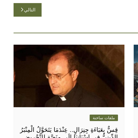
التالي
ملفات ساخنة
قِسٌّ بِعَبَاءَةِ جِنِرَالٍ.. عِنْدَمَا يَتَحَوَّلُ الْمِنْبَرُ
الدِّينِيُّ فِي إِسْبَانِيَا إِلَى مِنَصَّةٍ لِلتَّحْرِيضِ