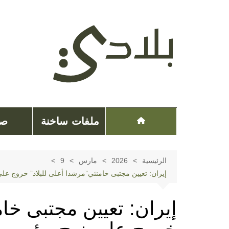
لتجاوز
لى
لمحتوى
ملفات ساخنة
صح
الرئيسية
2026
مارس
9
إيران: تعیین مجتبی خامنئي”مرشدا أعلى للبلاد” خروج على 
إيران: تعیین مجتبی خام