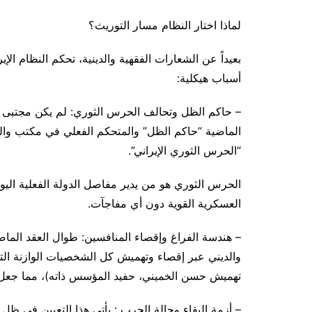
لماذا اختار النظام مسار التوريث؟
بعيداً عن الشعارات الفقهية والدينية، تحكم النظام الإي
أسباب هيكلية:
– حاكم الظل وتحالف الحرس الثوري: لم يكن مجتبى خا
الماضية “حاكم الظل” والمتحكم الفعلي في مكتب والد
“الحرس الثوري الإيراني”.
الحرس الثوري هو من يدير مفاصل الدولة الفعلية الي
العسكرية القوية دون أي مفاجآت.
– هندسة الفراغ وإقصاء المنافسين: طوال العقد الم
والديني عبر إقصاء وتهميش كل الشخصيات الوازنة ال
تهميش حسن الخميني، حفيد المؤسس ذاته)، مما جعل مجت
– أزمة البقاء وحالة الحرب : يأتي هذا التعيين في ظل