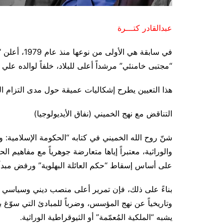
عبدالقادر كتـــرة
“مجتبى خامنئي” مرشداً أعلى للبلاد، خلفاً لوالده علي 
هذا التعيين يطرح إشكاليات عميقة حول مدى التزام ا
التناقض مع نهج الخميني (نفاق الأيديولوجيا)
شنّ روح الله الخميني في كتابه “الحكومة الإسلامية: ولا
على أساس إسقاط “حكم العائلة البهلوية” ورفض مبدأ
بناءً على ذلك، فإن تمرير أعلى منصب ديني وسياسي و
وتاريخياً عن نهج المؤسس، وضرباً للمبادئ التي سوّغ به
يشبه “الملكية المُعمّمة” أو الثيوقراطية الوراثية.