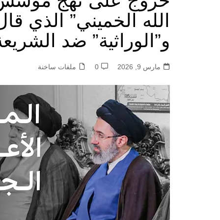
خروج على نهج مؤسس ا
الله الخميني” الذي قال
و”الوراثية” ضد الشريعة
مارس 9, 2026
0
ملفات ساخنة