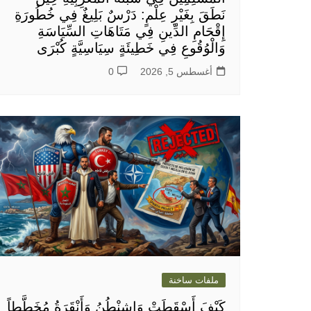
نَطَقَ بِغَيْرِ عِلْمٍ: دَرْسٌ بَلِيغٌ فِي خُطُورَةِ
إِقْحَامِ الدِّينِ فِي مَتَاهَاتِ السِّيَاسَةِ
وَالْوُقُوعِ فِي خَطِيئَةٍ سِيَاسِيَّةٍ كُبْرَى
أغسطس 5, 2026
0
ملفات ساخنة
كَيْفَ أَسْقَطَتْ وَاشِنْطُنُ وَأَنْقَرَةُ مُخَطَّطاً