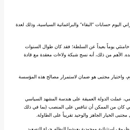
راني اليوم حسابات “البقاء” والبراغماتية السياسية، وذلك لعدة
منئي يوماً بعيداً عن السلطة؛ فقد كان طوال السنوات
ه. الأهم من ذلك، أنه نسج شبكة ولاءات معقدة مع قادة
وم، واختيار مجتبى هو ضمان لاستمرار مصالح هذه المؤسسة
اضي، عملت الدولة العميقة على هندسة المشهد السياسي
تي كان من الممكن أن تنافس على المنصب (بما في ذلك
بى الخيار الجاهز والوحيد تقريباً على الطاولة.
 ظروف استثنائية ووجودية يعيشها النظام جراء التصعيد