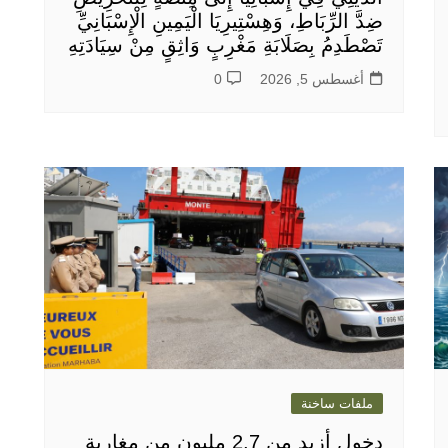
ضِدَّ الرِّبَاطِ، وَهِسْتِيرِيَا الْيَمِينِ الْإِسْبَانِيِّ
تَصْطَدِمُ بِصَلَابَةِ مَغْرِبٍ وَاثِقٍ مِنْ سِيَادَتِهِ
أغسطس 5, 2026
0
ملفات ساخنة
دخول أزيد من 2,7 مليون من مغاربة