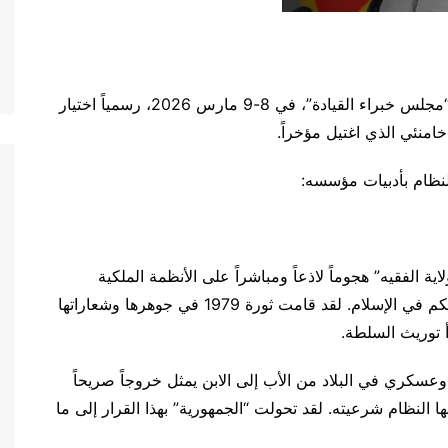
في سابقة هي الأولى من نوعها منذ عام 1979، أعلن “مجلس خبراء القيادة”، في 8-9 مارس 2026، رسمياً اختيار
خامنئي الذي اغتيل مؤخراً.
لنظام بأدبيات مؤسسه:
ية الفقيه” هجوماً لاذعاً ومباشراً على الأنظمة الملكية
والوراثية، معتبراً إياها متعارضة جوهرياً مع مفاهيم الحكم في الإسلام. لقد قامت ثورة 1979 في جوهرها وشعاراتها
 توريث السلطة.
عسكري في البلاد من الأب إلى الابن يمثل خروجاً صريحاً
ا النظام شرعيته. لقد تحولت “الجمهورية” بهذا القرار إلى ما