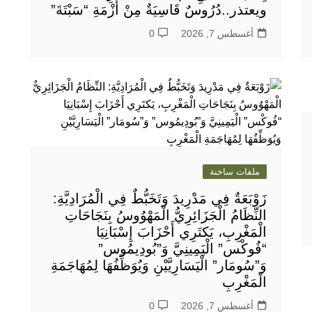
ويعتذر..دُرُوسٌ قَاسِيَةٌ مِنْ أَزْمَةِ “سَبْتَةَ”
أغسطس 7, 2026
0
ملفات ساخنة
زَوْبَعَةٌ فِي مَدْرِيدَ وَتَخَبُّطٌ فِي الْمُرَادِيَّةِ:
النِّظَامُ الْجَزَائِرِيُّ الْمَهْوُوسُ بِنَجَاحَاتِ
الْمَغْرِبِ، يَكتَرِي أَحْزَابَ إِسْبَانِيَا
“فُوكْس” الْيَمِينِيَّ وَ”بُودِيمُوس”
وَ”سُومَار” الْيَسَارِيَّيْنِ وَيُوَظِّفُهَا لِمُهَاجَمَةِ
الْمَغْرِبِ
أغسطس 7, 2026
0