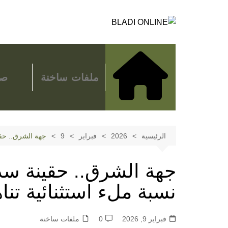
لتجاوز
لى
لمحتوى
ملفات ساخنة
صح
الرئيسية
2026
فبراير
9
جهة الشرق.. حقينة
جهة الشرق.. حقينة س
نسبة ملء استثنائية تناهز 86 في ال
فبراير 9, 2026
0
ملفات ساخنة