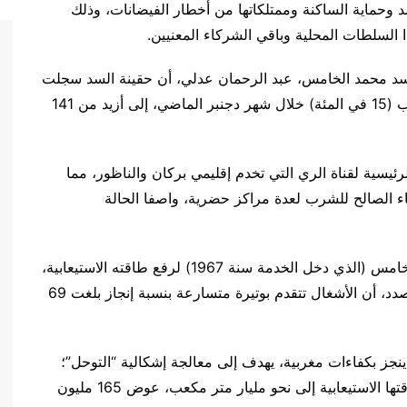
د وحماية الساكنة وممتلكاتها من أخطار الفيضانات، وذلك
ا السلطات المحلية وباقي الشركاء المعنيين.
س سد محمد الخامس، عبد الرحمان عدلي، أن حقينة السد سجلت
“قفزة نوعية”، حيث انتقلت من 25,4 مليون متر مكعب (15 في المئة) خلال شهر دجنبر الماضي، إلى أزيد من 141
سية لقناة الري التي تخدم إقليمي بركان والناظور، مما
اء الصالح للشرب لعدة مراكز حضرية، واصفا الحالة
وعلى صعيد متصل، تتواصل أشغال تعلية سد محمد الخامس (الذي دخل الخدمة سنة 1967) لرفع طاقته الاستيعابية،
إذ أبرز رئيس ورش التعلية، الحسين باحمد، في هذا الصدد، أن الأشغال تتقدم بوتيرة متسارعة بنسبة إنجاز بلغت 69
نجز بكفاءات مغربية، يهدف إلى معالجة إشكالية “التوحل”؛
حيث ستسمح زيادة 12 مترا في علو المنشأة برفع طاقتها الاستيعابية إلى نحو مليار متر مكعب، عوض 165 مليون