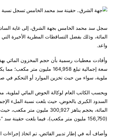
المائة، وذلك بفضل التساقطات المطرية الأخيرة الت
واعد.
سعة إجمالية تبلغ 164,958 مليون
ملوية، سواء من حيث تخزين الموارد أو التحكم في صب
وبحسب الكاتب العام لوكالة الحوض المائي لملوية، 
(156,750 مليون متر مكعب)، فيما بلغت حقينة سد “مشرع حمادي” 66 في المائة (3,079 مليون متر مكعب).
وأضاف أنه في إطار تدبير الفائض، تم اتخاذ إجراءات 