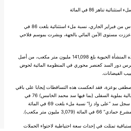
سجل سد محمد الخامس بجهة الشرق، إلى غاية السادس من فبراير الجاري، نسبة ملء استثنائية بلغت 86 في
ي عززت مستوى الأمن المائي بالجهة، وبشرت بموسم فلاحي
وأفادت معطيات رسمية بأن حجم المخزون المائي بهذه المنشأة الحيوية بلغ 141,098 مليون متر مكعب، من أصل
 متر مكعب؛ مما يكرس دور السد كعنصر محوري في المنظومة المائية لحوض
يب الفيضانات.
مصطفى بوعزة، فقد انعكست هذه التساقطات إيجابا على باقي
السدود الكبرى بالحوض، حيث بلغت نسبة الملء الإجمالية بملوية السفلى (بما فيها سد محمد الخامس) 76 في
المائة، بحجم يناهز 300,927 مليون متر مكعب، حيث سجل سد “على واد زا” نسبة ملء بلغت 69 في المائة
استباقية تمثلت في إحداث سعة احتياطية لاحتواء الحملات