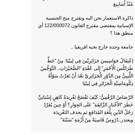
مُنْذُ أَسَابِيعَ
ذاكرة الاستعمار تحن اليه وتقترح منح الجنسية
الإسبانية بمقتضى مقترح القانون 122/000072 أي
منطق هذا ؟
جامعة وجدة خارج نخبة افريقيا ..
اِعْتِقَالُ جَوَاسِيسَ جَزَائِرِيِّينَ فِي لِيبْيَا: مِنْ “خَطِّ
طَرَابُلُسَ الْأَحْمَرِ” إِلَى عُقْدَةِ “الصُّخَيْرَاتِ.. التَّوَجُّسُ
اللِّيبِيُّ مِنَ الدَّوْرِ الْجَزَائِرِيِّ بَعْدَ أَنْ تَعَرَّتْ سَوْأَةُ
دِبْلُومَاسِيَّةِ الْجَزَائِرِ فِي لِيبْيَا
الرَّصَاصُ الرَّقْمِيُّ: كَيْفَ تَفْضَحُ تَغْرِيدَةُ كَاهِنٍ إِسْبَانِيٍّ
خَطَرَ “الأَخْبَارِ الزَّائِفَةِ” عَلَى الجِوَارِ؟ أَوْ حِينَ يُغَرِّدُ
رَجُلُ الدِّينِ بِلُغَةِ المُدَافِعِ ثم يحذف التَغْرِيدَة
ويعتذر..دُرُوسٌ قَاسِيَةٌ مِنْ أَزْمَةِ “سَبْتَةَ”