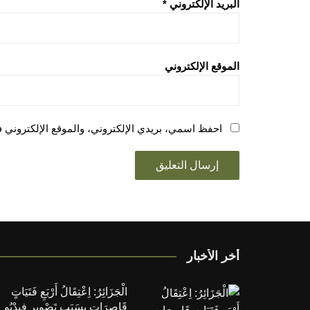
البريد الإلكتروني
*
الموقع الإلكتروني
احفظ اسمي، بريدي الإلكتروني، والموقع الإلكتروني ف
أخر الأخبار
الْجَزَائِرُ: اِعْتِقَالُ أَرْبَعِ فَتَيَاتٍ
قَاصِرَاتٍ بِسَبَبِ تَصْوِيرِ فِيدْيُو