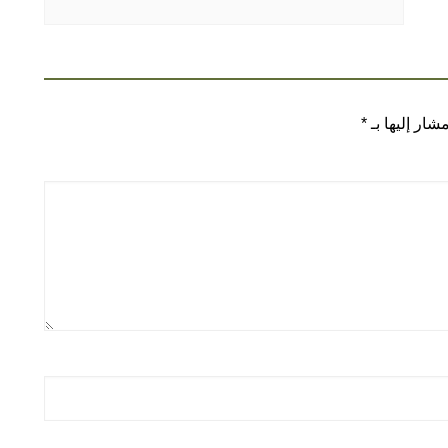
شار إليها بـ
*