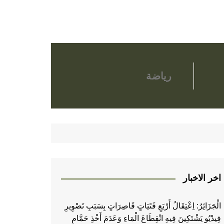
رياضة
اخر الاخبار
الْجَزَائِرُ: اِعْتِقَالُ أَرْبَعِ فَتَيَاتٍ قَاصِرَاتٍ بِسَبَبِ تَصْوِيرِ
فِيدْيُو يَشْتَكِينَ فِيهِ انْقِطَاعَ الْمَاءِ وَعَدَمَ أَخْذِ حَمَّامٍ