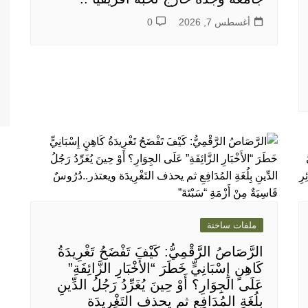
أغسطس 7, 2026
0
ملفات ساخنة
الرَّصَاصُ الرَّقْمِيُّ: كَيْفَ تَفْضَحُ تَغْرِيدَةُ
كَاهِنٍ إِسْبَانِيٍّ خَطَرَ “الأَخْبَارِ الزَّائِفَةِ”
عَلَى الجِوَارِ؟ أَوْ حِينَ يُغَرِّدُ رَجُلُ الدِّينِ
بِلُغَةِ المُدَافِعِ ثم يحذف التَغْرِيدَة