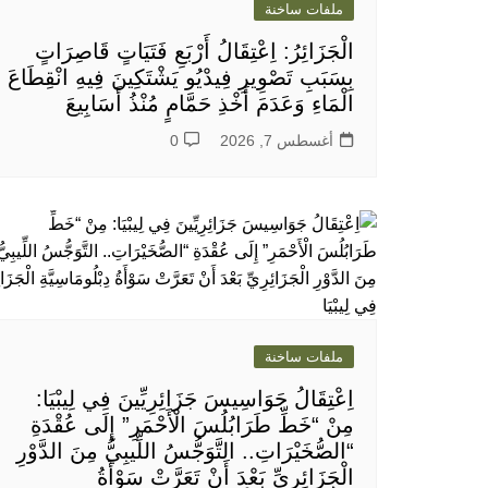
ملفات ساخنة
الْجَزَائِرُ: اِعْتِقَالُ أَرْبَعِ فَتَيَاتٍ قَاصِرَاتٍ
بِسَبَبِ تَصْوِيرِ فِيدْيُو يَشْتَكِينَ فِيهِ انْقِطَاعَ
الْمَاءِ وَعَدَمَ أَخْذِ حَمَّامٍ مُنْذُ أَسَابِيعَ
أغسطس 7, 2026
0
ملفات ساخنة
اِعْتِقَالُ جَوَاسِيسَ جَزَائِرِيِّينَ فِي لِيبْيَا:
مِنْ “خَطِّ طَرَابُلُسَ الْأَحْمَرِ” إِلَى عُقْدَةِ
“الصُّخَيْرَاتِ.. التَّوَجُّسُ اللِّيبِيُّ مِنَ الدَّوْرِ
الْجَزَائِرِيِّ بَعْدَ أَنْ تَعَرَّتْ سَوْأَةُ