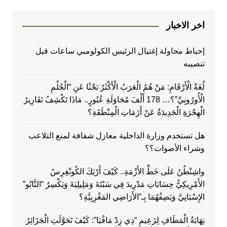
اخر الاخبار
إحباط محاولة إغتيال الرئيس الكولومبي ساعات قبل
تنصيبه
لُغَةُ الْأَرْقَامِ: مَنْ هُمُ الْعَرَبُ الْأَكْثَرُ بَحْثًا عَنِ “الْحُلْمِ
الْأُورُوبِيِّ”؟… 178 أَلْفَ مُحَاوَلَةِ عُبُورٍ.. مَاذَا تَكْشِفُ تَقَارِيرُ
الْهِجْرَةِ الْجَدِيدَةُ عَنْ أَزَمَاتِ الْمِنْطَقَةِ؟
هل تستخدم وزارة الداخلية معازل شفافة لمنع التلاعب
وشراء الأصوات؟؟
واشِنْطُنُ عَلَى خَطِّ الأَزْمَةِ.. كَيْفَ أَرْبَكَ الكُونْغِرِسُ
الأَمْرِيكِيُّ حِسَابَاتِ مَدْرِيدَ فِي سَبْتَةَ وَمَلِيلِيَةَ وَيَكْسِرُ “التَّابُو”
الإِسْبَانِيَّ وَيَصِفُهُمَا بِـ”الأَرَاضِي المَغْرِبِيَّةِ؟
نِهَايَةُ الْمَطَافِ لِزَعِيمِ “دِي زِدْ مَافْيَا”: كَيْفَ تَحَوَّلَتِ الْجَزَائِرُ