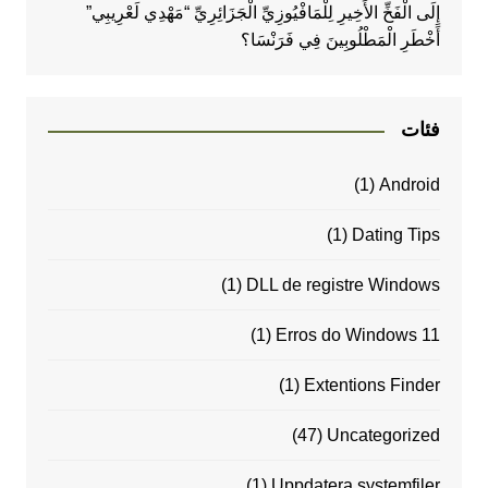
إِلَى الْفَخِّ الأَخِيرِ لِلْمَافْيُوزِيِّ الْجَزَائِرِيِّ “مَهْدِي لَعْرِيبِي”
أَخْطَرِ الْمَطْلُوبِينَ فِي فَرَنْسَا؟
فئات
(1)
Android
(1)
Dating Tips
(1)
DLL de registre Windows
(1)
Erros do Windows 11
(1)
Extentions Finder
(47)
Uncategorized
(1)
Uppdatera systemfiler