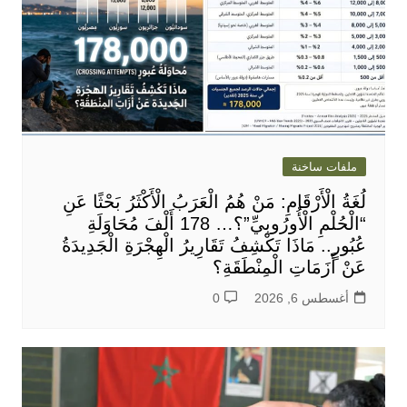
ملفات ساخنة
لُغَةُ الْأَرْقَامِ: مَنْ هُمُ الْعَرَبُ الْأَكْثَرُ بَحْثًا عَنِ
“الْحُلْمِ الْأُورُوبِيِّ”؟… 178 أَلْفَ مُحَاوَلَةِ
عُبُورٍ.. مَاذَا تَكْشِفُ تَقَارِيرُ الْهِجْرَةِ الْجَدِيدَةُ
عَنْ أَزَمَاتِ الْمِنْطَقَةِ؟
أغسطس 6, 2026
0