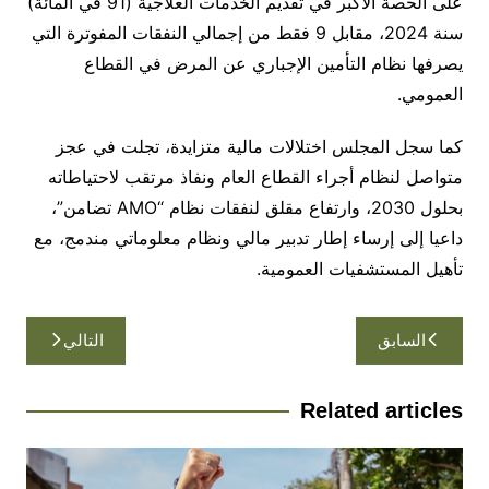
على الحصة الأكبر في تقديم الخدمات العلاجية (91 في المائة)
سنة 2024، مقابل 9 فقط من إجمالي النفقات المفوترة التي
يصرفها نظام التأمين الإجباري عن المرض في القطاع
العمومي.
كما سجل المجلس اختلالات مالية متزايدة، تجلت في عجز
متواصل لنظام أجراء القطاع العام ونفاذ مرتقب لاحتياطاته
بحلول 2030، وارتفاع مقلق لنفقات نظام “AMO تضامن”،
داعيا إلى إرساء إطار تدبير مالي ونظام معلوماتي مندمج، مع
تأهيل المستشفيات العمومية.
تصفّح
السابق
التالي
المقالات
Related articles