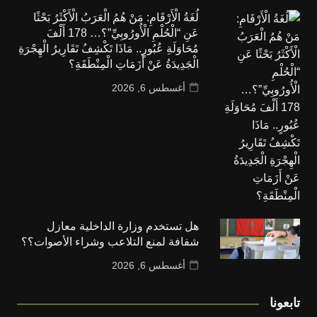
لُغَةُ الْأَرْقَامِ: مَنْ هُمُ الْعَرَبُ الْأَكْثَرُ بَحْثًا
عَنِ “الْحُلْمِ الْأُورُوبِيِّ”؟… 178 أَلْفَ
مُحَاوَلَةِ عُبُورٍ.. مَاذَا تَكْشِفُ تَقَارِيرُ الْهِجْرَةِ
الْجَدِيدَةُ عَنْ أَزَمَاتِ الْمِنْطَقَةِ؟
أغسطس 6, 2026
هل تستخدم وزارة الداخلية معازل
شفافة لمنع التلاعب وشراء الأصوات؟؟
أغسطس 6, 2026
تابعونا