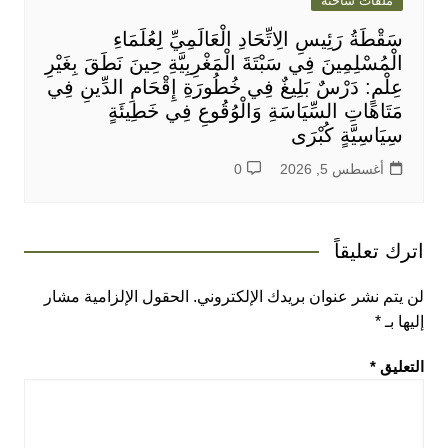
ملفات ساخنة
سَقْطَةُ رَئِيسِ الِاتِّحَادِ الْعَالَمِيِّ لِعُلَمَاءِ
الْمُسْلِمِينَ فِي سَبْتَةَ الْمَغْرِبِيَّةِ حِينَ نَطَقَ بِغَيْرِ
عِلْمٍ: دَرْسٌ بَلِيغٌ فِي خُطُورَةِ إِقْحَامِ الدِّينِ فِي
مَتَاهَاتِ السِّيَاسَةِ وَالْوُقُوعِ فِي خَطِيئَةٍ
سِيَاسِيَّةٍ كُبْرَى
أغسطس 5, 2026
0
اترك تعليقاً
لن يتم نشر عنوان بريدك الإلكتروني.
الحقول الإلزامية مشار
إليها بـ
*
التعليق
*