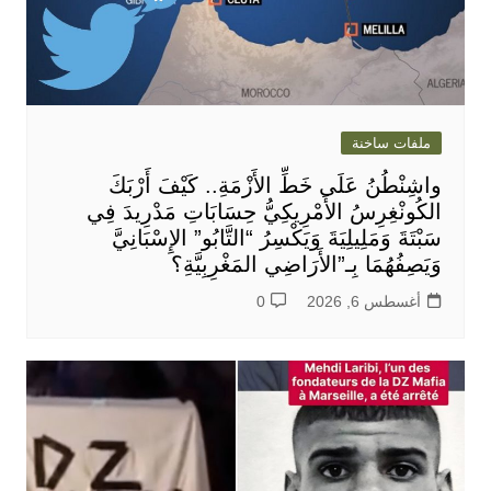
ملفات ساخنة
واشِنْطُنُ عَلَى خَطِّ الأَزْمَةِ.. كَيْفَ أَرْبَكَ
الكُونْغِرِسُ الأَمْرِيكِيُّ حِسَابَاتِ مَدْرِيدَ فِي
سَبْتَةَ وَمَلِيلِيَةَ وَيَكْسِرُ “التَّابُو” الإِسْبَانِيَّ
وَيَصِفُهُمَا بِـ”الأَرَاضِي المَغْرِبِيَّةِ؟
أغسطس 6, 2026
0