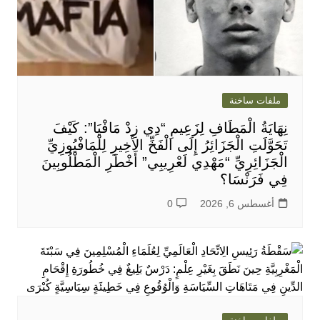
ملفات ساخنة
نِهَايَةُ الْمَطَافِ لِزَعِيمِ “دِي زِدْ مَافْيَا”: كَيْفَ
تَحَوَّلَتِ الْجَزَائِرُ إِلَى الْفَخِّ الأَخِيرِ لِلْمَافْيُوزِيِّ
الْجَزَائِرِيِّ “مَهْدِي لَعْرِيبِي” أَخْطَرِ الْمَطْلُوبِينَ
فِي فَرَنْسَا؟
أغسطس 6, 2026
0